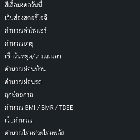
สีเสื้อมงคลวันนี้
มากขึ้นในภาคนี้ เธอไม่ใช่แค่ภรรยาที่ต้องอดทนกับ
สถานการณ์ที่สามีสร้างขึ้นอีกต่อไป แต่กลับเป็นพาร์ทเนอร์
เว็บส่องสตอรี่ไอจี
ที่สามารถช่วยเหลือและเข้าร่วมในการต่อสู้ได้ บางฉากเธอ
คำนวณค่าไฟแอร์
แสดงให้เห็นว่าทักษะของแดนส่งผลกระทบต่อเธออย่างไร
คำนวณอายุ
และเธอก็ดูตื่นเต้นกับมันด้วย
เคมีระหว่างวอห์ลเบิร์กและ
โมนาแฮน
รู้สึกเหมือนคู่สามีภรรยาจริงๆ ที่รักกันแต่ก็พร้อม
เช็กวันหยุด/วางแผนลา
จะหงุดหงิดกันได้ทุกเมื่อ
คำนวณผ่อนบ้าน
คำนวณผ่อนรถ
คิต ฮารริงตัน
ในบทเอเดน ศัตรูหลักของหนัง เป็นจุดเด่นที่
ทำให้ภาคนี้ดีขึ้นกว่าภาคแรก ตัวละครของเขามีมิติมากกว่า
ฤกษ์ออกรถ
แค่วายร้ายธรรมดา เขามีประวัติที่เชื่อมโยงกับแดน และ
คำนวณ BMI / BMR / TDEE
แรงจูงใจที่ทำให้เราเข้าใจได้ว่าทำไมเขาถึงอยากแก้แค้น
เว็บคํานวณ
ฮารริงตันแสดงด้วยความเข้มข้นที่เหมาะสม ทำให้เอเดน
เป็นภัยคุกคามที่น่ากลัวจริงๆ แม้ว่าบางฉากจะรู้สึกว่าเขา
คํานวณไทยช่วยไทยพลัส
กำลังพยายามเล่นซีเรียสจนเกินไปในหนังที่มีโทนคอมเมดี้