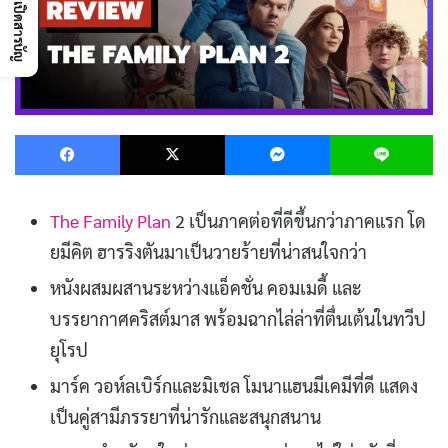
เปิดสารบัญ
Facebook
X
Messenger
L
The Family Plan
2 เป็นภาคต่อที่ดีขึ้นกว่าภาคแรก โด
ยมีคิต ฮารริงตันมาเป็นวายร้ายที่น่าสนใจกว่า
หนังผสมผสานระหว่างแอ็คชั่น คอมเมดี้ และ
บรรยากาศคริสต์มาส พร้อมฉากไล่ล่าที่ตื่นเต้นในทวีป
ยุโรป
มาร์ค วอห์ลเบิร์กและมิเชล โมนาแฮนมีเคมีที่ดี แสดง
เป็นคู่สามีภรรยาที่น่ารักและสนุกสนาน