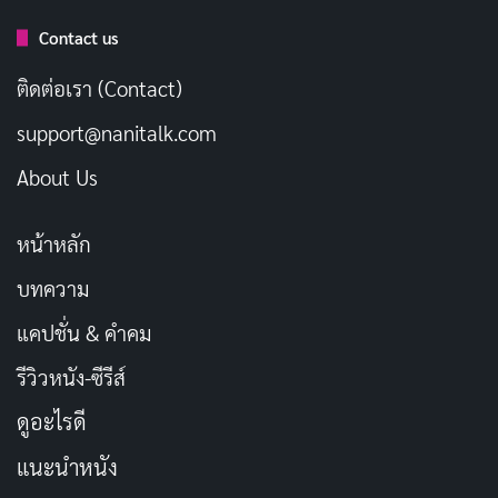
ด้านผจญภัยของแดนมากขึ้น เด็กๆ ก็ช่วยเหลือพ่อแม่ด้วย
Contact us
วิธีของตัวเอง ทำให้หนังมีพลวัตของครอบครัวที่น่าสนใจ
ติดต่อเรา (Contact)
มากขึ้น
support@nanitalk.com
แต่ปัญหาหลักของหนังคือ
โครงเรื่องที่คาดเดาได้
และการ
About Us
ใช้มุกเดิมซ้ำจากภาคแรก หนังพยายามสร้างความตลกจาก
สถานการณ์ที่วุ่นวาย เช่น ฉากที่ครอบครัวติดอยู่ในรถ ฉากที่
หน้าหลัก
เด็กๆ ทะเลาะกัน หรือฉากที่แดนพยายามอธิบายทุกอย่าง
บทความ
ให้ครอบครัวเข้าใจ บางมุกก็ตลกดี แต่บางมุกกลับยืดเยื้อจน
แคปชั่น & คำคม
เกินไป จนรู้สึกว่าหนังกำลังพยายามอย่างหนักเกินไปที่จะ
ทำให้เราหัวเราะ
รีวิวหนัง-ซีรีส์
ดูอะไรดี
แนะนำหนัง