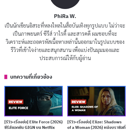
PhiRa W.
เป็นนักเขียนอิสระที่หลงใหลในสื่อบันเทิงทุกรูปแบบ ไม่ว่าจะ
เป็นภาพยนตร์ ซีรีส์ วาไรตี้ และสารคดี ผมชอบที่จะ
วิเคราะห์และถอดรหัสเนื้อหาเหล่านั้นออกมาในรูปแบบของ
รีวิวและเรื่องย่อ The Family Plan 2
รีวิวที่เข้าใจง่ายและสนุกสนาน เพื่อแบ่งปันมุมมองและ
ประสบการณ์ให้กับผู้อ่าน
The Family Plan 2
เริ่มต้นด้วยชีวิตของครอบครัวมอร์แกน
ที่ดูเหมือนจะเป็นไปอย่างราบรื่นหลังจากเหตุการณ์ในภาค
บทความที่เกี่ยวข้อง
แรก แดนได้เปิดบริษัทรักษาความปลอดภัยเป็นของตัวเอง
ในขณะที่เจสสิก้า (
มิเชล โมนาแฮน
) ภรรยาของเขากำลังจะ
ได้รับตำแหน่งหัวหน้าแผนกกรีฑาหญิงที่มหาวิทยาลัย
โอไฮโอสเตท เด็กๆ ก็เติบโตขึ้นและมีชีวิตของตัวเองมากขึ้น
ทุกอย่างดูดีจนกระทั่งแดนได้ยินว่าลูกสาวของเขามีแผนจะ
[รีวิว-เรื่องย่อ] Elite Force (2026)
[รีวิว-เรื่องย่อ] Elize: Shadows
ไม่อยู่บ้านในช่วงคริสต์มาส
ซีรีส์แอคชัน GIGN บน Netflix
of a Woman (2026) หนังบราซิลที่