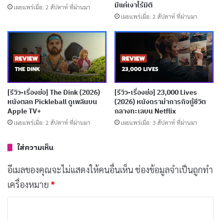
มีแค่เงาไร้มิติ
เผยแพร่เมื่อ: 2 สัปดาห์ ที่ผ่านมา
เผยแพร่เมื่อ: 2 สัปดาห์ ที่ผ่านมา
เพื่อที่จะได้ใช้เวลากับครอบครัว แดนจึงวางแผนพาทุกคน
ไปเที่ยวลอนดอนในช่วงเทศกาล สิ่งที่เขาไม่รู้ก็คือ
เอเดน
(Aidan)
ศัตรูจากอดีตของเขากำลังตามล่าหาเขาอยู่ เอเดน
เป็นสายลับเหมือนกับแดน แต่มีประวัติที่มืดมนกว่ามาก
และมีธุระที่ยังไม่ได้จัดการกับแดนให้เสร็จสิ้น เมื่อเอเดนโผล่
[รีวิว-เรื่องย่อ] The Dink (2026)
[รีวิว-เรื่องย่อ] 23,000 Lives
มาในลอนดอน แดนและครอบครัวต้องวิ่งหนีข้ามหลาย
หนังตลก Pickleball ดูเพลินบน
(2026) หนังดราม่าภารกิจกู้ชีวิต
Apple TV+
กลางทะเลบน Netflix
ประเทศในยุโรป ผ่านฝรั่งเศส สวิตเซอร์แลนด์ และอื่นๆ
เผยแพร่เมื่อ: 2 สัปดาห์ ที่ผ่านมา
เผยแพร่เมื่อ: 3 สัปดาห์ ที่ผ่านมา
บทความที่เกี่ยวข้อง
ใส่ความเห็น
[รีวิว-เรื่องย่อ] The Devil’s Mouth (2026) หนังเอา
อีเมลของคุณจะไม่แสดงให้คนอื่นเห็น
ช่องข้อมูลจำเป็นถูกทำ
ชีวิตรอดในถ้ำมรณะ Prime Video
เครื่องหมาย
*
เผยแพร่เมื่อ: 1 สัปดาห์ ที่ผ่านมา
ค
[รีวิว-เรื่องย่อ] The Truthers (2026) หนังดราม่า
ว