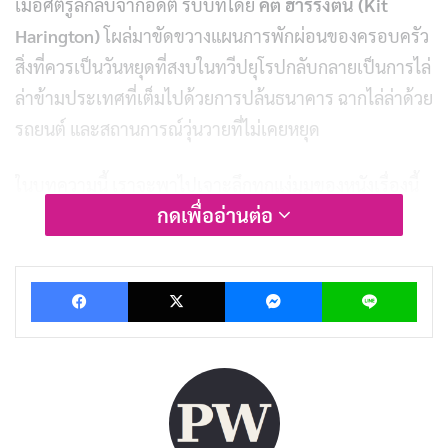
เมื่อศัตรูลึกลับจากอดีต รับบทโดย
คิต ฮารริงตัน (Kit
Harington)
โผล่มาขัดขวางแผนการพักผ่อนของครอบครัว
สิ่งที่ควรเป็นวันหยุดที่สงบในทวีปยุโรปกลับกลายเป็นการไล่
ล่าข้ามประเทศที่เต็มไปด้วยการปล้นธนาคาร ฉากไล่ล่าด้วย
รถยนต์ และสถานการณ์วุ่นวายที่ไม่เคยหยุด
ในบทความนี้ เราจะพาไปเจาะลึกทุกแง่มุมของหนังเรื่องนี้
กดเพื่ออ่านต่อ
ตั้งแต่การแสดงของนักแสดง เนื้อหาที่คุ้นเคย ไปจนถึงการ
โปรดักชันที่ดีขึ้นกว่าภาคแรก มาดูกันว่า
The Family Plan
2
จะคุ้มค่ากับเวลาของเราหรือเป็นแค่อีกหนึ่งภาคต่อที่ไม่
Facebook
X
Messenger
Lin
จำเป็น