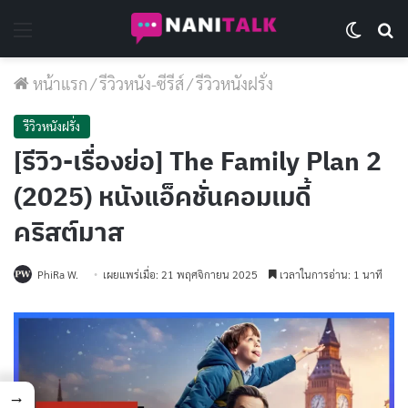
Menu
Switch 
Se
หน้าแรก
/
รีวิวหนัง-ซีรีส์
/
รีวิวหนังฝรั่ง
รีวิวหนังฝรั่ง
[รีวิว-เรื่องย่อ] The Family Plan 2
(2025) หนังแอ็คชั่นคอมเมดี้
คริสต์มาส
PhiRa W.
เผยแพร่เมื่อ: 21 พฤศจิกายน 2025
เวลาในการอ่าน: 1 นาที
→