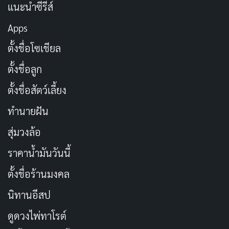
แนะนำซีรีส์
Apps
ตั้งชื่อโซเชียล
ตั้งชื่อลูก
ตั้งชื่อสัตว์เลี้ยง
มาร์ค วอห์ลเบิร์ก
กลับมาแสดงในบทแดน มอร์แกน ด้วย
ทำนายฝัน
พลังงานเดิมๆ ที่เราคุ้นเคย เขารู้วิธีการแสดงบทพ่อบ้านที่
เหนื่อยล้าแต่ก็พร้อมจะปกป้องครอบครัวเสมอ ท่าทีของ
สุ่มวงล้อ
เขาเมื่อเผชิญกับสถานการณ์อันตรายรู้สึกเป็นธรรมชาติ
ราคาน้ำมันวันนี้
และเคมีที่มีกับนักแสดงคนอื่นๆ ก็ยังคงดีอยู่ แต่บทบาทนี้ก็
ตั้งชื่อร้านมงคล
ไม่ได้ท้าทายความสามารถของเขามากนัก เป็นแค่การทำซ้ำ
นิทานอีสป
สิ่งที่เขาเคยทำมาหลายครั้งแล้วในหนังแนวนี้
ดูดวงไพ่ทาโรต์
มิเชล โมนาแฮน
ในบทเจสสิก้าได้พัฒนาตัวละครของเธอ