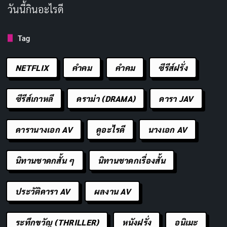
วันนี้กินอะไรดี
นักแสดงเด็ก
อย่าง
โซอี้ คอลเลตติ้ (Zoe Colletti)
ในบทนี
Tag
น่า และ
แวน ครอสบี้ (Van Crosby)
ในบทไคล์ แสดงได้ดีใน
ฐานะลูกวัยรุ่นที่กำลังเติบโตและมีความคิดเป็นของตัวเอง
NETFLIX
คำคม
คําคม
ซีรีส์ฝรั่ง
พวกเขาไม่ได้แค่เป็นตัวละครรอง แต่มีส่วนร่วมในการช่วย
พ่อแม่ด้วยวิธีของตัวเอง นีน่ามีฉากที่เธอใช้ทักษะ
ซีรีส์เกาหลี
ดราม่า (DRAMA)
ดารา JAV
เทคโนโลยีช่วยครอบครัว ในขณะที่ไคล์ก็มีช่วงเวลาที่แสดง
ความกล้าหาญออกมา
ดารานางเอก AV
ดูอะไรดี
นางเอก AV
นักแสดงสมทบอย่าง
เรด้า อิลาซูอาร์ (Reda Elazouar)
มา
นิทานชาดกสั้น ๆ
นิทานชาดกเรื่องสั้น
เพิ่มมิติให้กับหนังด้วยบทบาทที่น่าสนใจ แม้ว่าจะไม่ได้มี
เวลาบนหน้าจอมากนัก แต่ก็ทิ้งความประทับใจได้ดี โดยรวม
ประวัติดารา AV
ผลงาน AV
แล้ว
การแสดงในหนังเรื่องนี้ถือว่าพอใช้ได้
ไม่มีใครแสดง
ได้แย่มาก แต่ก็ไม่มีใครแสดงได้โดดเด่นจนน่าจดจำ
ระทึกขวัญ (THRILLER)
หนังฝรั่ง
อนิเมะ