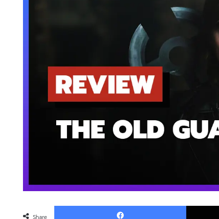
Faceboo
Share