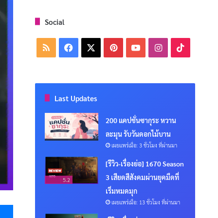
Social
RSS
Facebook
X
Pinterest
YouTube
Instagram
TikTok
Last Updates
200 แคปชั่นซากุระ หวาน
ละมุน รับวันดอกไม้บาน
เผยแพร่เมื่อ: 3 ชั่วโมง ที่ผ่านมา
[รีวิว-เรื่องย่อ] 1670 Season
3 เสียดสีสังคมผ่านยุคมืดที่
5.2
เริ่มหมดมุก
เผยแพร่เมื่อ: 13 ชั่วโมง ที่ผ่านมา
Messenger