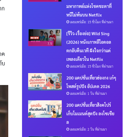
มหากาพย์แห่งโชคชะตาที่
าก
หนีไม่พ้นบน Netflix
เผยแพร่เมื่อ: 15 ชั่วโมง ที่ผ่านมา
[รีวิว-เรื่องย่อ] Wild Sing
(2026) หนังเกาหลีไอดอล
7.5
ตกอับคืนเวที ฝังใจกว่าแค่
ภาค
เพลงเดียวใน Netflix
กับ
เผยแพร่เมื่อ: 15 ชั่วโมง ที่ผ่านมา
200 แคปชั่นเที่ยวฮ่องกง เก๋ๆ
โพสต์รูปปัง อัปเดต 2026
เผยแพร่เมื่อ: 1 วัน ที่ผ่านมา
200 แคปชั่นเที่ยวสิงคโปร์
เก็บโมเมนต์สุดปัง ลงโซเชีย
ล
เผยแพร่เมื่อ: 2 วัน ที่ผ่านมา