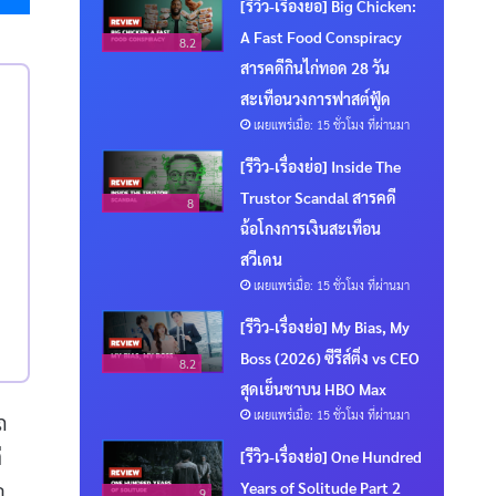
[รีวิว-เรื่องย่อ] Big Chicken:
A Fast Food Conspiracy
8.2
สารคดีกินไก่ทอด 28 วัน
สะเทือนวงการฟาสต์ฟู้ด
เผยแพร่เมื่อ: 15 ชั่วโมง ที่ผ่านมา
[รีวิว-เรื่องย่อ] Inside The
Trustor Scandal สารคดี
8
ฉ้อโกงการเงินสะเทือน
สวีเดน
เผยแพร่เมื่อ: 15 ชั่วโมง ที่ผ่านมา
[รีวิว-เรื่องย่อ] My Bias, My
Boss (2026) ซีรีส์ติ่ง vs CEO
8.2
สุดเย็นชาบน HBO Max
เผยแพร่เมื่อ: 15 ชั่วโมง ที่ผ่านมา
ถ
่
[รีวิว-เรื่องย่อ] One Hundred
Years of Solitude Part 2
อ
9