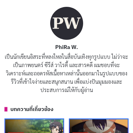
Kaitase Kazuhiro ชายหนุ่มวัยทำงานผู้มีชีวิตแสนจะเรียบ
ง่าย แต่ก็ซ่อนความลับสุดแปลกเอาไว้ นั่นคือ
“การหลับ”
เพราะทุกครั้งที่เขาหลับ เขาจะได้ก้าวเข้าสู่โลกแห่งความฝัน
ที่เต็มไปด้วยการผจญภัย สัตว์ประหลาด และเวทมนตร์ โลก
ใบที่สองของเขาไม่ได้เป็นแค่ภาพฝันเลือนราง แต่กลับกลาย
PhiRa W.
เป็นสถานที่ที่มีตัวตนและเรื่องราวต่อเนื่อง เมื่อใดที่เขารู้สึก
เป็นนักเขียนอิสระที่หลงใหลในสื่อบันเทิงทุกรูปแบบ ไม่ว่าจะ
เบื่อหรืออยากหนีจากความจริง เขาจะรีบกลับบ้านแต่หัวค่ำ
เป็นภาพยนตร์ ซีรีส์ วาไรตี้ และสารคดี ผมชอบที่จะ
แล้วเข้านอนเร็ว เพื่อจะได้ไปใช้ชีวิตในโลกอีกใบหนึ่งอย่าง
วิเคราะห์และถอดรหัสเนื้อหาเหล่านั้นออกมาในรูปแบบของ
เต็มอิ่ม
รีวิวที่เข้าใจง่ายและสนุกสนาน เพื่อแบ่งปันมุมมองและ
ประสบการณ์ให้กับผู้อ่าน
ยิ่งไปกว่านั้น ในโลกแฟนตาซีที่ Kazuhiro เข้าไปได้ เขามี
เพื่อนร่วมผจญภัยเป็น
เอลฟ์สาว
ที่ชื่อ Mariabelle (หรือ
บทความที่เกี่ยวข้อง
Marie) หญิงสาวผมสีเงิน ที่ไม่เพียงแต่มีมนตร์ขลังและความ
สามารถทางเวทมนตร์ หากยังมีนิสัยร่าเริง เป็นกันเอง จน
ทำให้ Kazuhiro รู้สึกว่าโลกแฟนตาซีนั้นน่าอยู่ยิ่งกว่าชีวิต