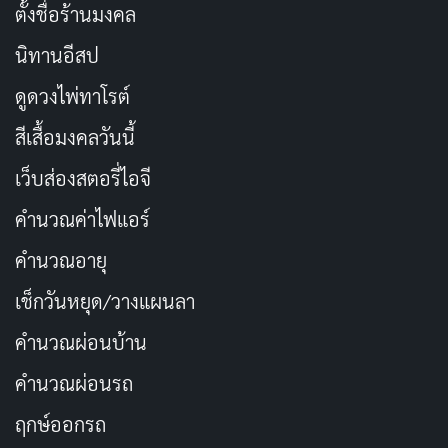
ตั้งชื่อร้านมงคล
เข้าสู่โลกจริง ความผูกพันก็แปรเปลี่ยนเป็นความห่วงใยและ
อาจพัฒนาเป็นความรัก อนิเมะเรื่องนี้สะท้อนให้เห็นถึงพลัง
นิทานอีสป
ของ “การเติมเต็ม” กันและกัน ระหว่างมนุษย์ผู้โหยหาการ
ดูดวงไพ่ทาโรต์
ผจญภัย และเอลฟ์สาวผู้อาจจะตามหาชีวิตอันสงบสุข
สีเสื้อมงคลวันนี้
แง่มุมความรักแบบผู้ใหญ่ (Adult Romance) ที่ปรากฏใน
เว็บส่องสตอรี่ไอจี
เรื่อง เน้นไปที่บทสนทนาและเหตุการณ์ที่ดูสมจริง และไม่
คำนวณค่าไฟแอร์
ยัดเยียดความดราม่าจนเกินพอดี ใครชอบแนวโรแมนติก
แบบค่อยเป็นค่อยไป ผสมด้วยความแฟนตาซีเบาๆ จะต้อง
คำนวณอายุ
หลงรักความดีงามของการเล่าเรื่องในสไตล์นี้
เช็กวันหยุด/วางแผนลา
คำนวณผ่อนบ้าน
โดยสรุปแล้ว
Welcome to Japan, Ms. Elf!
เป็นอนิเมะปี
2025 ที่เล่าเรื่องสบายๆ ผสมความฟุ้งฝันแบบแฟนตาซี
คำนวณผ่อนรถ
เหมาะกับผู้ที่อยากพักสมองหรือต้องการมุมมองใหม่ๆ เกี่ยว
ฤกษ์ออกรถ
กับการใช้ชีวิตร่วมกันระหว่างมนุษย์โลกกับตัวละครจากโลก