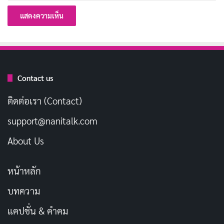
สาวสวมใส่ ไปจนถึงคำถามแปลกๆ ของเธอเกี่ยวกับสิ่งของ
ในโลกมนุษย์ ล้วนเป็นหลักฐานว่าเธอ “มีตัวตน” อย่าง
ชัดเจน
เมื่อตัวเอกต้องสลับไปมาระหว่างสองโลก จุดเด่นของซีรีส์นี้
Contact us
คือ “ช่องว่าง” ทางวัฒนธรรมและเทคโนโลยีที่ต่างกันสุดขั้ว
ติดต่อเรา (Contact)
การที่เอลฟ์ ผู้เคยชินกับธรรมชาติและสัตว์ประหลาด ต้อง
มาพบกับรถยนต์ รถไฟฟ้า และร้านสะดวกซื้อ 24 ชั่วโมง คือ
support@nanitalk.com
ฉากสุดคลาสสิกของแนว Reverse
Isekai
ที่ทำให้ผู้ชม
About Us
เพลิดเพลินและหัวเราะไปได้พร้อมกัน
หน้าหลัก
ไม่ใช่แค่เรื่องรถยนต์เท่านั้น อาหารญี่ปุ่นก็เป็นประเด็นหลัก
บทความ
ที่
Welcome to Japan, Ms. Elf!
พยายามนำเสนอ ทั้งข้าว
ปั้น ซูชิ หรือแม้แต่ขนมขบเคี้ยวรสชาติแปลกๆ ก็ล้วนแต่เป็น
แคปชั่น & คำคม
สิ่งใหม่สำหรับ Marie หากคุณเคยสนุกไปกับอนิเมะที่