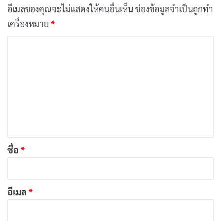
[รีวิว-เรื่องย่อ] Thunder 3 (2026) อนิเมะ CGI
อีเมลของคุณจะไม่แสดงให้คนอื่นเห็น
ช่องข้อมูลจำเป็นถูกทำ
ทดลองของ Netflix ที่กล้าผสมสองโลกเข้าด้วยกัน
เครื่องหมาย
*
เผยแพร่เมื่อ: 4 สัปดาห์ ที่ผ่านมา
ค
ว
ตามสูตรของอนิเมะแนว “Isekai” หรือ “Reverse Isekai”
า
เหตุการณ์พลิกผันที่เป็นจุดเปลี่ยน มักจะมาในช่วงที่ไม่คาด
ม
ฝัน และสำหรับ
Welcome to Japan, Ms. Elf!
การพลิกผัน
เ
ครั้งใหญ่ก็คือการที่ Kazuhiro เผชิญหน้ากับมังกรในโลก
ห็
แฟนตาซี และจบลงด้วยการตื่นขึ้นมาในญี่ปุ่น พร้อมกับการ
น
ปรากฏตัวของ
Marie
ที่นอนอยู่ข้างๆ ราวกับว่าเธอข้ามมิติ
*
ชื่อ
*
มาจริงๆ
สิ่งที่น่าสนใจ คือความไม่แน่ใจของ Kazuhiro เองว่า “นี่คือ
อีเมล
*
เรื่องจริง หรือเป็นเพียงแค่ความฝันที่ซับซ้อนกว่าเดิม?” แต่
ความเป็นจริงที่อยู่ตรงหน้า อาหารในครัว เสื้อผ้าที่เอลฟ์