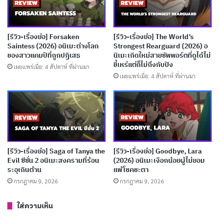
จริงในญี่ปุ่นเสียอีก
บทความที่เกี่ยวข้อง
[รีวิว-เรื่องย่อ] Forsaken
[รีวิว-เรื่องย่อ] The World’s
Saintess (2026) อนิเมะต่างโลก
Strongest Rearguard (2026) อ
ของสาวแคมป์ที่ถูกปฏิเสธ
นิเมะเกิดใหม่สายซัพพอร์ตที่ดูได้ไม่
[รีวิว-เรื่องย่อ] Hanaori-san (2026) อดีตจอมมาร
ขี้เหร่แต่ก็ไม่ถึงกับปัง
เผยแพร่เมื่อ: 4 สัปดาห์ ที่ผ่านมา
เกิดใหม่ปะทะวีรสตรีในรั้วโรงเรียน
เผยแพร่เมื่อ: 4 สัปดาห์ ที่ผ่านมา
เผยแพร่เมื่อ: 4 สัปดาห์ ที่ผ่านมา
[รีวิว-เรื่องย่อ] MEBIUS DUST (2026) อนิเมะเด็ก
พลังพิเศษที่แนวคิดดีแต่ไปไม่สุด
เผยแพร่เมื่อ: 4 สัปดาห์ ที่ผ่านมา
[รีวิว-เรื่องย่อ] Saga of Tanya the
[รีวิว-เรื่องย่อ] Goodbye, Lara
[รีวิว-เรื่องย่อ] My Stepmother & Stepsisters
Evil ซีซั่น 2 อนิเมะสงครามที่ร้อน
(2026) อนิเมะเงือกน้อยผู้ไม่ยอม
ระอุเกินต้าน
แพ้โชคชะตา
Aren’t Wicked (2026) อนิเมะซินเดอเรลล่ากลับ
กรกฎาคม 9, 2026
กรกฎาคม 9, 2026
ด้านที่อบอุ่นเกินคาด
เผยแพร่เมื่อ: 4 สัปดาห์ ที่ผ่านมา
ใส่ความเห็น