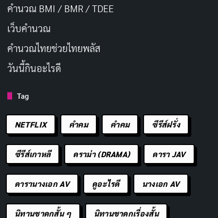
คำนวณ BMI / BMR / TDEE
แฟนตาซี จุดแข็งอยู่ที่เคมีของตัวละครหลัก และการสลับ
ฉากระหว่าง “โลกจริง” กับ “โลกฝัน” ที่ชวนติดตาม
เว็บคํานวณ
คํานวณไทยช่วยไทยพลัส
ถ้าคุณกำลังมองหาอนิเมะแนว Reverse Isekai ที่มีความ
เบาๆ ไม่เข้มข้นเรื่องดราม่าแต่ยังคงให้ความรู้สึกอิ่มเอม
วันนี้กินอะไรดี
หัวใจ ลองให้โอกาสเรื่องนี้ครับ แล้วมาร่วมพูดคุยแลกเปลี่ยน
Tag
ความคิดเห็นกันว่า “คุณจะทำอย่างไร หากต้องรับเอลฟ์สาว
เข้ามาอยู่ในชีวิตจริง?”
NETFLIX
คำคม
คําคม
ซีรีส์ฝรั่ง
อย่าลืมแสดงความคิดเห็นด้านล่าง แชร์โพสต์นี้ หรือบอกต่อ
ซีรีส์เกาหลี
ดราม่า (DRAMA)
ดารา JAV
เพื่อนๆ ที่ชื่นชอบอนิเมะแนวสนุกผ่อนคลายแบบนี้ เรายินดี
แลกเปลี่ยนทุกข้อคิดเห็นเสมอ!
ดารานางเอก AV
ดูอะไรดี
นางเอก AV
ชื่อเรื่องในภาษาไทย: ขอต้อนรับสู่ญี่ปุ่นนะ คุณเอลฟ์
นิทานชาดกสั้น ๆ
นิทานชาดกเรื่องสั้น
ประเภท: แอนิเมชัน, แฟนตาซี, คอมเมดี้, ชีวิตประจำ