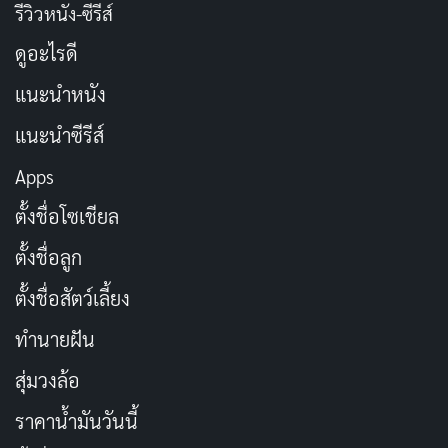
รีวิวหนัง-ซีรีส์
ถ่ายทอดวิถีชีวิตและวัฒนธรรมญี่ปุ่นให้ตัวละครแฟนตาซีได้
ดูอะไรดี
ตกตะลึง คุณจะได้ความรู้สึกแบบนั้นเต็มๆ ในเรื่องนี้
แนะนำหนัง
แนะนำซีรีส์
Apps
ตั้งชื่อโซเชียล
ตั้งชื่อลูก
ตั้งชื่อสัตว์เลี้ยง
ทำนายฝัน
ตลอดการดำเนินเรื่อง เราจะเห็นว่าความสัมพันธ์ระหว่าง
สุ่มวงล้อ
Kazuhiro และ Marie ดูเหมือนจะพัฒนาไปเรื่อยๆ แม้ว่า
ราคาน้ำมันวันนี้
ก่อนหน้านี้ทั้งสองจะเป็นคู่หูผจญภัยในความฝัน แต่เมื่อก้าว