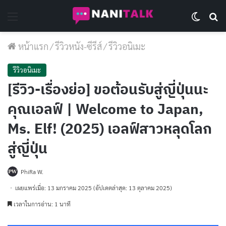
Menu
Switch 
Se
หน้าแรก
/
รีวิวหนัง-ซีรีส์
/
รีวิวอนิเมะ
รีวิวอนิเมะ
[รีวิว-เรื่องย่อ] ขอต้อนรับสู่ญี่ปุ่นนะ
คุณเอลฟ์ | Welcome to Japan,
Ms. Elf! (2025) เอลฟ์สาวหลุดโลก
สู่ญี่ปุ่น
PhiRa W.
เผยแพร่เมื่อ: 13 มกราคม 2025
(อัปเดตล่าสุด: 13 ตุลาคม 2025)
เวลาในการอ่าน: 1 นาที