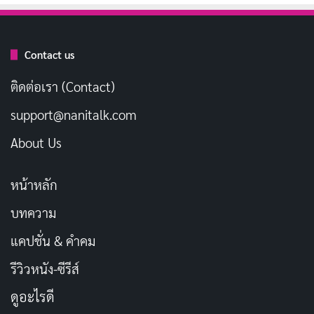
ช่วงเวลาที่อบอุ่นหัวใจ และตัวละครที่น่ารัก อนิเมะเรื่องนี้
เป็นสิ่งที่ต้องดูสำหรับใครก็ตามที่กำลังมองหาความสุขที่
บริสุทธิ์ ดังนั้น หยิบป๊อปคอร์นมา นั่งพักผ่อน และเตรียมตัว
Contact us
ให้หลงเสน่ห์ไปกับการผจญภัยของโนโกะตัน สาวน้อยกวาง
ติดต่อเรา (Contact)
น้อยที่จะนำเสียงหัวเราะและมิตรภาพมาสู่ทุกคนที่เธอได้
support@nanitalk.com
พบ
About Us
ประเภท: อนิเมะ, คอมเมดี้, มิตรภาพ, โรงเรียน
วันที่ออกฉาย: 3 กรกฎาคม 2024
หน้าหลัก
นักพากย์หลัก: Kana Yuuki (Torako Koshiyama),
บทความ
Sora Amamiya (Nokotan)
แคปชั่น & คำคม
ผู้กำกับ: Masahiko Ohta
รีวิวหนัง-ซีรีส์
จำนวนตอน: 12
ดูอะไรดี
คะแนน IMDb: 7.5/10