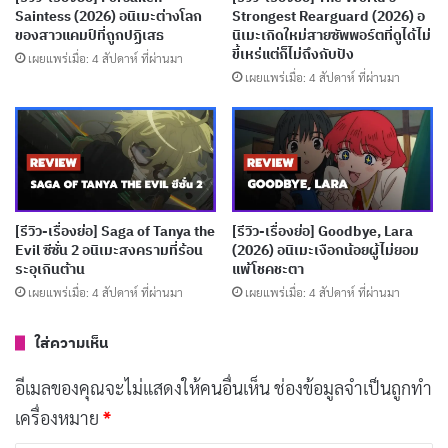
Saintess (2026) อนิเมะต่างโลก
Strongest Rearguard (2026) อ
พลังพิเศษที่แนวคิดดีแต่ไปไม่สุด
ของสาวแคมป์ที่ถูกปฏิเสธ
นิเมะเกิดใหม่สายซัพพอร์ตที่ดูได้ไม่
เผยแพร่เมื่อ: 3 สัปดาห์ ที่ผ่านมา
ขี้เหร่แต่ก็ไม่ถึงกับปัง
เผยแพร่เมื่อ: 4 สัปดาห์ ที่ผ่านมา
เผยแพร่เมื่อ: 4 สัปดาห์ ที่ผ่านมา
[รีวิว-เรื่องย่อ] My Stepmother & Stepsisters
Aren’t Wicked (2026) อนิเมะซินเดอเรลล่ากลับ
ด้านที่อบอุ่นเกินคาด
เผยแพร่เมื่อ: 3 สัปดาห์ ที่ผ่านมา
[รีวิว-เรื่องย่อ] Thunder 3 (2026) อนิเมะ CGI
[รีวิว-เรื่องย่อ] Saga of Tanya the
[รีวิว-เรื่องย่อ] Goodbye, Lara
Evil ซีซั่น 2 อนิเมะสงครามที่ร้อน
(2026) อนิเมะเงือกน้อยผู้ไม่ยอม
ทดลองของ Netflix ที่กล้าผสมสองโลกเข้าด้วยกัน
ระอุเกินต้าน
แพ้โชคชะตา
เผยแพร่เมื่อ: 4 สัปดาห์ ที่ผ่านมา
เผยแพร่เมื่อ: 4 สัปดาห์ ที่ผ่านมา
เผยแพร่เมื่อ: 4 สัปดาห์ ที่ผ่านมา
ใส่ความเห็น
งานสร้างที่สดใสและมีชีวิตชีวา
อีเมลของคุณจะไม่แสดงให้คนอื่นเห็น
ช่องข้อมูลจำเป็นถูกทำ
My Deer Friend Nokotan มีภาพเคลื่อนไหวที่สดใสซึ่ง
เครื่องหมาย
*
ถ่ายทอดอารมณ์ขันและความสนุกสนานของซีรีส์ได้อย่าง