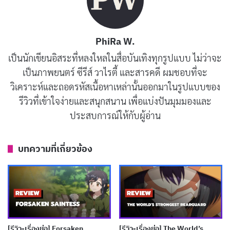
ความใจดีและความเห็นอกเห็นใจของเธอช่วยสร้างสมดุลให้
กับความร่าเริงของโนโกะตัน
PhiRa W.
ตัวละครสมทบอื่นๆ ก็น่ารักไม่แพ้กัน แต่ละตัวละครมี
เป็นนักเขียนอิสระที่หลงใหลในสื่อบันเทิงทุกรูปแบบ ไม่ว่าจะ
เอกลักษณ์เฉพาะตัวที่ช่วยเพิ่มสีสันให้กับเรื่องราว ตั้งแต่
เป็นภาพยนตร์ ซีรีส์ วาไรตี้ และสารคดี ผมชอบที่จะ
วิเคราะห์และถอดรหัสเนื้อหาเหล่านั้นออกมาในรูปแบบของ
คุณครูที่แปลกประหลาดไปจนถึงเพื่อนร่วมชั้นที่ซุกซน ตัว
รีวิวที่เข้าใจง่ายและสนุกสนาน เพื่อแบ่งปันมุมมองและ
ละครใน My Deer Friend Nokotan สร้างโลกที่สนุกสนาน
ประสบการณ์ให้กับผู้อ่าน
และน่าติดตาม
บทความที่เกี่ยวข้อง
บทความที่เกี่ยวข้อง
[รีวิว-เรื่องย่อ] Hanaori-san (2026) อดีตจอมมาร
เกิดใหม่ปะทะวีรสตรีในรั้วโรงเรียน
เผยแพร่เมื่อ: 3 สัปดาห์ ที่ผ่านมา
[รีวิว-เรื่องย่อ] MEBIUS DUST (2026) อนิเมะเด็ก
[รีวิว-เรื่องย่อ] Forsaken
[รีวิว-เรื่องย่อ] The World’s