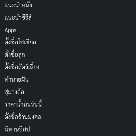
แนะนำหนัง
ช่องทางรับชม:
iQIYI
,
Flixer
,
Crunchyroll
แนะนำซีรีส์
Apps
ตั้งชื่อโซเชียล
ตั้งชื่อลูก
ตั้งชื่อสัตว์เลี้ยง
ทำนายฝัน
สุ่มวงล้อ
ราคาน้ำมันวันนี้
FIRST AIR
SEASONS
2024-07-07
1
ตั้งชื่อร้านมงคล
EPISODES
STATUS
นิทานอีสป
12
Ended