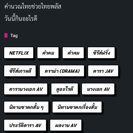
Crunchyroll
คํานวณไทยช่วยไทยพลัส
วันนี้กินอะไรดี
นักแสดงนำ
Tag
NETFLIX
คำคม
คําคม
ซีรีส์ฝรั่ง
เมงูมิ ฮัง
藤田咲
รูอิ ทานาเบะ
和泉風花
Noko 'Nokotan'
Torako 'Koshitan'
Anko Koshi
Meme Bashame
ซีรีส์เกาหลี
ดราม่า (DRAMA)
ดารา JAV
Shikanoko
Koshi (voice)
(voice)
(voice)
(voice)
ดารานางเอก AV
ดูอะไรดี
นางเอก AV
โคซูเกะ โทริอูมิ
ยูริกะ คูโบะ
ริโอะ สึจิยะ
จินัตสึ อากาซากิ
นิทานชาดกสั้น ๆ
นิทานชาดกเรื่องสั้น
Narrator (voice)
Neko
Kinu Tanukikōji
Chiharu
Nekoyamada
(voice)
Tsubameya
(voice)
(voice)
ประวัติดารา AV
ผลงาน AV