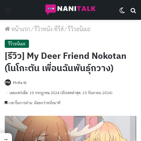
Menu
Switch 
Se
หน้าแรก
/
รีวิวหนัง-ซีรีส์
/
รีวิวอนิเมะ
รีวิวอนิเมะ
[รีวิว] My Deer Friend Nokotan
(โนโกะตัน เพื่อนฉันพันธุ์กวาง)
PhiRa W.
เผยแพร่เมื่อ: 10 กรกฎาคม 2024
(อัปเดตล่าสุด: 23 กันยายน 2024)
เวลาในการอ่าน: น้อยกว่าหนึ่งนาที
→