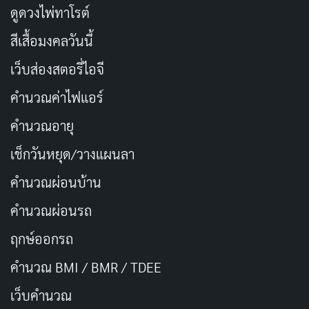
ดูดวงไพ่ทาโรต์
TV Series
แอนนิเมชั่น
ตลก
จิตนิมิตแนววิทยาศาสตร์
สีเสื้อมงคลวันนี้
จบแล้ว
โนโกะตัน เพื่อนฉันพันธุ์กวาง
เว็บส่องสตอรี่ไอจี
คำนวณค่าไฟแอร์
しかのこのこのここしたんたん
— 2024
2024
1 ซีซัน
12 ตอน
คำนวณอายุ
IMDB RATING
MYANIMELIST
TMDB
เช็กวันหยุด/วางแผนลา
6.7
6.93
7.7
/10
/10
/10
คำนวณผ่อนบ้าน
โคชิ โทราโกะ อดีตนักเลงสาวที่เปลี่ยนตัวเองในช่วง
มัธยมปลายให้ดูเป็นนักเรียนสาวดีเด่น ใช้ชีวิตปกติ จน
คำนวณผ่อนรถ
ได้พบ ชิคาโนโกะ โนโกะ หรือ โนโกะตัน นักเรียนสาว
ฤกษ์ออกรถ
ปริศนาที่มักทำสิ่งประหลาด กวนประสาท สร้างความ
คำนวณ BMI / BMR / TDEE
ปั่นป่วนจนสติแตกให้กับโทราโกะอยู่เสมอ
STREAM ON
เว็บคํานวณ