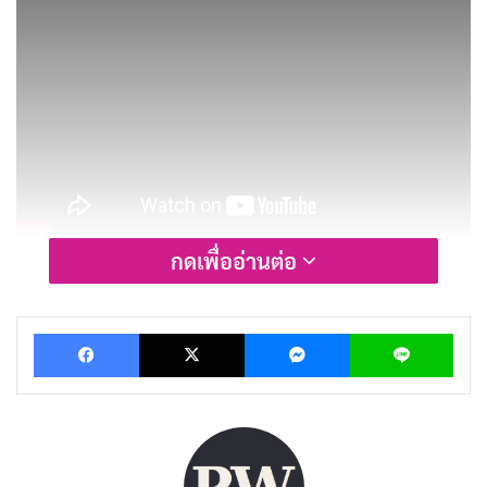
กดเพื่ออ่านต่อ
ตัวละครที่น่ารักและมีชีวิตชีวา
Facebook
X
Messenger
Lin
ตัวละครใน My Deer Friend Nokotan มีความสดใสและมี
เสน่ห์ นำพาเรื่องราวให้มีชีวิตชีวา โนโกะตัน ตัวละครหลัก
เป็นเหมือนแสงแดดที่สดใส ความไร้เดียงสาและความขี้เล่น
ของเธอแผ่ความอบอุ่นและความสุขให้กับทุกคน โทระโกะ
เพื่อนสนิทของเธอ เป็นเหมือนกำลังใจและความเข้าใจ