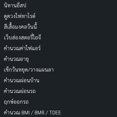
นิทานอีสป
ดูดวงไพ่ทาโรต์
สีเสื้อมงคลวันนี้
เว็บส่องสตอรี่ไอจี
คำนวณค่าไฟแอร์
คำนวณอายุ
เช็กวันหยุด/วางแผนลา
คำนวณผ่อนบ้าน
ห้ามฉลองก่อนวันเกิด เพราะอาจหมายถึงการรีบเร่ง
คำนวณผ่อนรถ
ไปสู่ความตาย
ฤกษ์ออกรถ
ควรงดเว้นการมีเพศสัมพันธ์กับคู่รัก คือ วันโกน
วันพระ
วันเกิด และวันเข้าพรรษาตามธรรมเนียม
คำนวณ BMI / BMR / TDEE