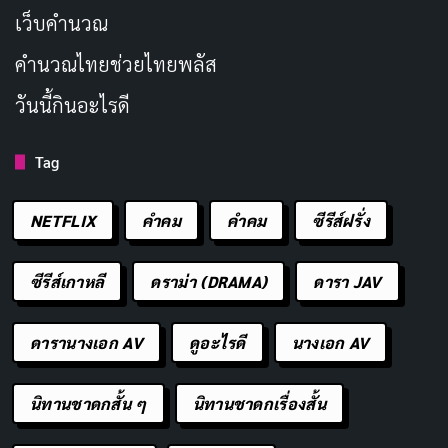
โบราณนิยมปฏิบัติกันเช่นนี้ เพื่อให้เทวดาคุ้มครอง
เว็บคํานวณ
รักษาตลอดไป
คํานวณไทยช่วยไทยพลัส
แหวนเสริมดวง เลือกสวมแหวนที่ถูกโฉลกกับเดือน
วันนี้กินอะไรดี
เกิด หรือวันเกิดเพื่อเสริมโชคดีให้ชีวิต
อย่าขอเงินสดแทนของขวัญ
Tag
บังคับให้คนอื่นจ่ายเงินสำหรับอาหารค่ำในวันเกิด
ของคุณ
NETFLIX
คำคม
คําคม
ซีรีส์ฝรั่ง
บอกคนอื่นว่าอย่าเอาอะไรมาให้คุณ
ลงโทษคนที่ไม่มางานปาร์ตี้
ซีรีส์เกาหลี
ดราม่า (DRAMA)
ดารา JAV
วันเกิดของคุณ เป็นวันที่สำคัญและมีความหมายมาก คุณ
ดารานางเอก AV
ดูอะไรดี
นางเอก AV
ควรทำบุญ สวดมนต์ และบำเพ็ญกุศล เพื่อให้ได้รับพรและ
โชคลาภในชีวิต แต่คุณก็ต้องระวังไม่ให้ทำบางสิ่งที่อาจ
นิทานชาดกสั้น ๆ
นิทานชาดกเรื่องสั้น
ทำให้เสียดวง หรือเป็นการกระทำที่ไม่เหมาะสมกับวันเกิด