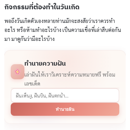
กิจกรรมที่ต้องทำในวันเกิด
พอถึงวันเกิดตัวเองหลายท่านมักจะสงสัยว่าเราควรทำ
อะไร หรือห้ามทำอะไรบ้าง เป็นความเชื่อที่เล่าสืบต่อกัน
มา มาดูกันว่ามีอะไรบ้าง
ทำนายความฝัน
เล่าฝันให้เราวิเคราะห์ความหมายฟรี พร้อม
เลขเด็ด
ทำนายฝัน