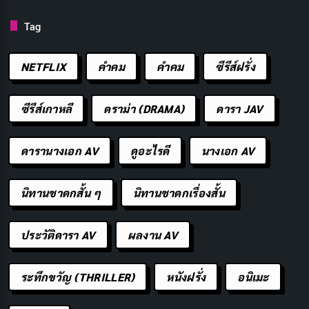
กระตุ้นเตือนให้ตระหนักถึงความสำคัญของการ
ศึกษา:
วันไหว้ครูเป็นเครื่องเตือนใจให้ทุกคนเห็น
Tag
คุณค่าของการศึกษาและบทบาทของครูในการพัฒนา
NETFLIX
คำคม
คําคม
ซีรีส์ฝรั่ง
สังคม
วันไหว้ครูวันที่เท่าไหร่?
ซีรีส์เกาหลี
ดราม่า (DRAMA)
ดารา JAV
วันไหว้ครูไม่ได้มีวันที่ตายตัว
แต่ส่วนใหญ่มักจะจัดขึ้นใน วัน
ดารานางเอก AV
ดูอะไรดี
นางเอก AV
พฤหัสบดี ในช่วงเดือนมิถุนายน ซึ่งเป็นช่วงเวลาที่เหมาะ
สมเนื่องจากเป็นช่วงเปิดภาคเรียนใหม่
นักเรียนและครูได้มี
นิทานชาดกสั้น ๆ
นิทานชาดกเรื่องสั้น
โอกาสพบปะกัน และเริ่มต้นปีการศึกษาใหม่ด้วยความเป็น
สิริมงคล
ประวัติดารา AV
ผลงาน AV
ระทึกขวัญ (THRILLER)
หนังฝรั่ง
อนิเมะ