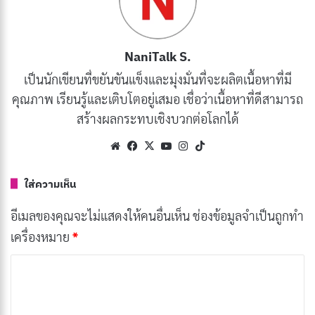
ในโรงเรียนเริ่มมีมาตั้งแต่สมัยรัชกาลที่ 4 โดยมักจัดในวัน
แรกของการเรียนหนังสือ ซึ่งมักเป็นวันพฤหัสบดี เพราะเชื่อ
ว่าเป็นวันแห่งวิทยาการและความเฉลียวฉลาด
NaniTalk S.
เป็นนักเขียนที่ขยันขันแข็งและมุ่งมั่นที่จะผลิตเนื้อหาที่มี
ในสมัยรัชกาลที่ 5 ได้มีการกำหนดให้วันพฤหัสบดีแรกของ
คุณภาพ เรียนรู้และเติบโตอยู่เสมอ เชื่อว่าเนื้อหาที่ดีสามารถ
เดือนมิถุนายนเป็น
วันไหว้ครู
อย่างเป็นทางการ เพื่อให้
สร้างผลกระทบเชิงบวกต่อโลกได้
สอดคล้องกับการเริ่มต้นปีการศึกษาใหม่ และยังคงสืบทอด
Website
Facebook
X
YouTube
Instagram
TikTok
มาจนถึงปัจจุบัน
แนวคิดนี้ได้รับการสนับสนุนอย่างมากในปี
พ.ศ. 2499 เมื่อจอมพล ป. พิบูลสงคราม นายกรัฐมนตรีใน
ใส่ความเห็น
ขณะนั้น
กล่าวในที่ประชุมครูทั่วประเทศถึงความสำคัญของ
ครูในฐานะ “ผู้ให้แสงสว่างในชีวิต” และเสนอให้มีการจัดวัน
อีเมลของคุณจะไม่แสดงให้คนอื่นเห็น
ช่องข้อมูลจำเป็นถูกทำ
ไหว้ครูเพื่อแสดงความเคารพต่อครูบาอาจารย์
เครื่องหมาย
*
ค
นอกจากโรงเรียนแล้ว การไหว้ครูยังพบในสาขาวิชาชีพอื่น
ว
ๆ เช่น ครูนาฏศิลป์ ครูดนตรีไทย หรือครูมวยไทย ซึ่งแสดง
า