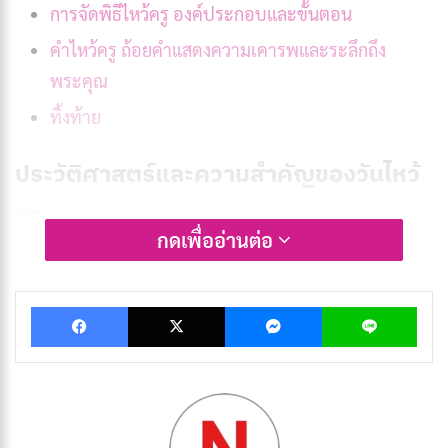
การจัดพิธีไหว้ครู องค์ประกอบและขั้นตอน
คำไหว้ครู ถ้อยคำแสดงความเคารพและระลึกถึง
พระคุณ
ทิ้งท้าย
ประวัติศาสตร์และความสำคัญของวันไหว้
ครู
กดเพื่ออ่านต่อ
วันไหว้ครู
มีรากฐานจากคติความเชื่อในศาสนาพราหมณ์-
ฮินดู ที่ให้ความเคารพครูบาอาจารย์เสมือนเทพเจ้า ผู้
Facebook
X
Messenger
Lin
ถ่ายทอดความรู้และคุณธรรมให้แก่ศิษย์ ในสังคมไทย
โบราณ ครูมีบทบาทสำคัญในการอบรมสั่งสอนและปลูกฝัง
จริยธรรม จึงเกิดประเพณีการไหว้ครูเพื่อแสดงความกตัญญู
ต่อผู้มีพระคุณ ตามหลักฐานทางประวัติศาสตร์ การไหว้ครู