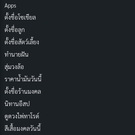
โอกาสพบปะ พูดคุย และสร้างความผูกพันที่แน่นแฟ้นยิ่งขึ้น
Apps
ศิษย์มีโอกาสขอขมาหากเคยล่วงเกินครู ไม่ว่าจะด้วยวาจา
ตั้งชื่อโซเชียล
หรือการกระทำ ซึ่งช่วยส่งเสริมความเข้าใจและความ
ตั้งชื่อลูก
สามัคคีในชุมชนการศึกษา
ตั้งชื่อสัตว์เลี้ยง
อีกหนึ่งความสำคัญคือการอนุรักษ์วัฒนธรรมไทยอันดีงาม
ทำนายฝัน
วันไหว้ครู
เป็นประเพณีที่สะท้อนค่านิยมของการเคารพผู้มี
พระคุณและให้ความสำคัญกับการศึกษา การจัดพิธีนี้ใน
สุ่มวงล้อ
โรงเรียนทั่วประเทศช่วยกระตุ้นให้เยาวชนตระหนักถึง
ราคาน้ำมันวันนี้
คุณค่าของความรู้และบทบาทของครูในการพัฒนาสังคม
ตั้งชื่อร้านมงคล
นอกจากนี้ยังเป็นโอกาสที่ศิษย์ได้แสดงความสามัคคีผ่าน
การจัดพานไหว้ครูหรือกิจกรรมต่าง ๆ ร่วมกัน
นิทานอีสป
ดูดวงไพ่ทาโรต์
ในยุคสมัยที่เปลี่ยนแปลงไป การรักษาประเพณีวันไหว้ครูยัง
สีเสื้อมงคลวันนี้
คงเป็นเครื่องเตือนใจถึงความสำคัญของการศึกษาและ