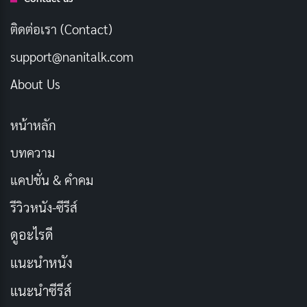
มิถุนายน 18, 2024
ติดต่อเรา (Contact)
support@nanitalk.com
ความสำคัญของวันไหว้ครู
About Us
วันไหว้ครู
มีความสำคัญอย่างยิ่งในสังคมไทย เพราะเป็น
โอกาสที่ศิษย์ได้แสดงความกตัญญูกตเวทีต่อครูผู้ถ่ายทอด
หน้าหลัก
ความรู้และอบรมจริยธรรม ครูเปรียบเสมือน “เรือจ้าง” ที่
บทความ
พาศิษย์ข้ามฝั่งไปสู่ความสำเร็จ และเป็น “พ่อแม่คนที่สอง”
แคปชั่น & คำคม
ที่ให้ทั้งความรู้และแนวทางในการดำเนินชีวิต การไหว้ครูจึง
รีวิวหนัง-ซีรีส์
เป็นการแสดงความเคารพและสำนึกในพระคุณของครูที่
ทุ่มเทเพื่อศิษย์
ดูอะไรดี
แนะนำหนัง
นอกจากนี้ วันไหว้ครูยังช่วยส่งเสริมความสัมพันธ์อันดี
ระหว่างครูและศิษย์ การจัดพิธีนี้ทำให้ทั้งสองฝ่ายได้มี
แนะนำซีรีส์