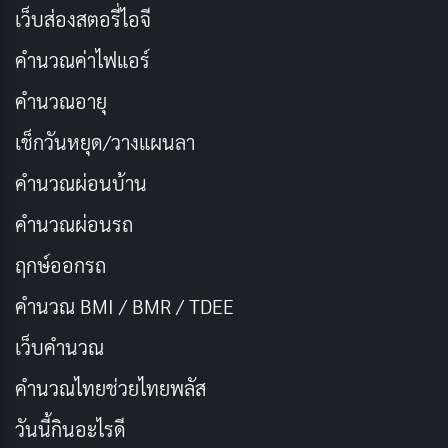
ความกตัญญู ซึ่งเป็นรากฐานของสังคมไทยที่มีคุณภาพ การ
เว็บส่องสตอรี่ไอจี
ที่ศิษย์ได้ร่วมกันรำลึกถึงพระคุณครู จะช่วยปลูกฝังคุณธรรม
คำนวณค่าไฟแอร์
และแรงบันดาลใจให้ตั้งใจศึกษาเพื่อเป็นคนดีของสังคมต่อ
คำนวณอายุ
ไป
เช็กวันหยุด/วางแผนลา
แสดงความกตัญญูกตเวที:
วันไหว้ครูเป็นโอกาสอันดีที่
คำนวณผ่อนบ้าน
ลูกศิษย์จะได้แสดงความเคารพและขอบคุณครูบา
อาจารย์ที่ได้อบรมสั่งสอนและให้ความรู้ต่างๆ
คำนวณผ่อนรถ
ส่งเสริมความสัมพันธ์อันดีระหว่างครูและศิษย์:
วัน
ฤกษ์ออกรถ
ไหว้ครูเป็นช่วงเวลาที่ครูและศิษย์ได้ใกล้ชิดกันมากขึ้น
คำนวณ BMI / BMR / TDEE
สร้างความผูกพันและความเข้าใจอันดีต่อกัน
เว็บคํานวณ
อนุรักษ์และสืบสานวัฒนธรรมประเพณีอันดีงาม:
วัน
คํานวณไทยช่วยไทยพลัส
ไหว้ครูเป็นหนึ่งในประเพณีสำคัญของไทยที่สะท้อนให้
เห็นถึงค่านิยมและความเชื่อในการเคารพผู้มีพระคุณ
วันนี้กินอะไรดี