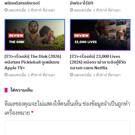
พลิกคดีสตอล์กเกอร์
มีแค่เงาไร้มิติ
ระเบิดที่ควรจะมี ฉากแอ็กชันอยู่ในระดับพอใช้ได้แต่ไม่น่า
เผยแพร่เมื่อ: 2 สัปดาห์ ที่ผ่านมา
เผยแพร่เมื่อ: 2 สัปดาห์ ที่ผ่านมา
จดจำ ไม่มี
ความตึงเครียด
หรือสไตล์ภาพเฉพาะตัว มีแค่
ฉากแอ็กชันต่อฉากที่ทำในสิ่งเดียวกับหนังสายลับทุกเรื่อง
บทสนทนาบางจุดก็ซ้ำซากจนรู้สึกเหมือนเคยดูมาแล้วที่ไหน
สักแห่ง
[รีวิว-เรื่องย่อ] The Dink (2026)
[รีวิว-เรื่องย่อ] 23,000 Lives
บทความที่เกี่ยวข้อง
หนังตลก Pickleball ดูเพลินบน
(2026) หนังดราม่าภารกิจกู้ชีวิต
Apple TV+
กลางทะเลบน Netflix
เผยแพร่เมื่อ: 2 สัปดาห์ ที่ผ่านมา
เผยแพร่เมื่อ: 3 สัปดาห์ ที่ผ่านมา
[รีวิว-เรื่องย่อ] The Devil’s Mouth (2026) หนังเอา
ชีวิตรอดในถ้ำมรณะ Prime Video
ใส่ความเห็น
เผยแพร่เมื่อ: 1 สัปดาห์ ที่ผ่านมา
อีเมลของคุณจะไม่แสดงให้คนอื่นเห็น
ช่องข้อมูลจำเป็นถูกทำ
[รีวิว-เรื่องย่อ] Batman: Caped Crusader ซีซั่น 2
เครื่องหมาย
*
แอนิเมชั่นนัวร์หรูแต่ใจกลวง
เผยแพร่เมื่อ: 2 สัปดาห์ ที่ผ่านมา
ค
ว