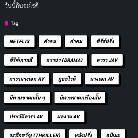
วันนี้กินอะไรดี
Tag
เหมาะกับแฟนซีรีส์ Jack Ryan ที่อยากดูการผจญภัยครั้ง
NETFLIX
คำคม
คําคม
ซีรีส์ฝรั่ง
สุดท้ายของตัวละคร หรือคนที่ชอบหนังสายลับแอ็กชันแบบ
ไม่ต้องคิดมาก ใครชอบผลงานจอห์น คราซินสกี้ หรืออยาก
ซีรีส์เกาหลี
ดราม่า (DRAMA)
ดารา JAV
เห็นเซียนนา มิลเลอร์ ในบทที่แตกต่างจากเดิม ก็อาจพอใจ
กับสิ่งที่ได้ หนังยังเหมาะกับคนที่มองหา
หนังสายลับบน
ดารานางเอก AV
ดูอะไรดี
นางเอก AV
Prime Video
ที่ดูได้เพลินๆ โดยไม่ต้องจำรายละเอียดซับ
ซ้อน แต่ไม่เหมาะกับคนที่ต้องการหนังสายลับซับซ้อน
นิทานชาดกสั้น ๆ
นิทานชาดกเรื่องสั้น
ทางการเมืองแบบที่แฟรนไชส์เคยมี หรือคนที่หวังว่าการ
กระโดดสู่จอใหญ่จะทำให้หนังมีวิสัยทัศน์ทางภาพมากกว่านี้
ประวัติดารา AV
ผลงาน AV
ถ้าชอบซีรีส์สายลับที่มีตัวตนชัดเจน เรื่องนี้อาจรู้สึกเหมือน
หนังที่เคยดูมาแล้วหลายสิบเรื่อง
ระทึกขวัญ (THRILLER)
หนังฝรั่ง
อนิเมะ