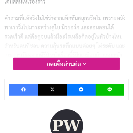
เติมสีสันให้เรื่องราว
คำถามที่แท้จริงไม่ใช่ว่าฉากแอ็กชันสนุกหรือไม่ เพราะหนัง
พาเราวิ่งไปมาระหว่างดูไบ นิวยอร์ก และลอนดอนได้
รวดเร็วดี แต่คือดูจบแล้วมีอะไรเหลือติดอยู่ในหัวบ้างไหม
สำหรับคนที่ชอบ
ความลุ้นระทึกแบบค่อยๆ ไต่ระดับ
และ
เกมการเมืองจากซีรีส์ หนังเรื่องนี้รู้สึกเหมือนก้าวถอยหลัง
กดเพื่ออ่านต่อ
จากสิ่งที่เคยทำให้แฟรนไชส์นี้โดดเด่น
Facebook
X
Messenger
Lin