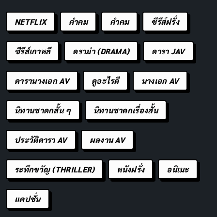
ข้อดีของการล็อคโปรไฟล์
NETFLIX
คำคม
คําคม
ซีรีส์ฝรั่ง
การล็อคโปรไฟล์ Facebook เป็นวิธีที่มีประโยชน์ในการ
ซีรีส์เกาหลี
ดราม่า (DRAMA)
ดารา JAV
ป้องกันข้อมูลส่วนตัวของคุณจากคนที่ไม่ได้อยู่ในรายชื่อ
เพื่อน การรักษาความเป็นส่วนตัวเป็นเรื่องที่ควรคำนึงถึง
ดารานางเอก AV
ดูอะไรดี
นางเอก AV
เสมอ โดยเฉพาะเมื่อเราต้องการแบ่งปันข้อมูลกับกลุ่มคนที่
ไว้ใจเท่านั้น ด้วยการล็อคโปรไฟล์ คุณสามารถมั่นใจได้ว่าผู้
นิทานชาดกสั้น ๆ
นิทานชาดกเรื่องสั้น
ที่ไม่ใช่เพื่อนจะเข้าถึงข้อมูลของคุณได้น้อยมาก ทั้งโพสต์
รูปภาพ และเรื่องราวของคุณจะปลอดภัยจากสายตาที่ไม่
ประวัติดารา AV
ผลงาน AV
ต้องการได้เห็น
ระทึกขวัญ (THRILLER)
หนังฝรั่ง
อนิเมะ
นอกจากจะช่วยเพิ่มความปลอดภัยแล้ว การล็อคโปรไฟล์ยัง
ทำให้คุณรู้สึกสบายใจมากขึ้นในการใช้งาน Facebook
แคปชั่น
เพราะข้อมูลที่คุณแชร์จะถูกจำกัดไว้เฉพาะกลุ่มคนที่คุณ