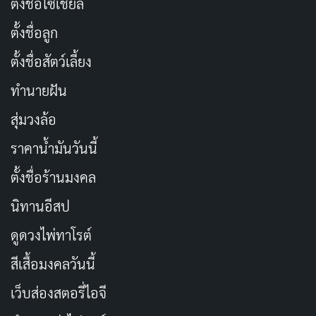
ตั้งชื่อโซเชียล
ตั้งชื่อลูก
ตั้งชื่อสัตว์เลี้ยง
ทำนายฝัน
สุ่มวงล้อ
ในหน้าจอ “ล็อคโปรไฟล์ของคุณ” ให้แตะ “ล็อคโปรไฟล์
ของคุณ” อีกครั้ง เพียงเท่านี้ Facebook จะขึ้นข้อความแจ้ง
ราคาน้ำมันวันนี้
เตือนว่าคุณได้ทำการล็อคโปรไฟล์สำเร็จแล้ว
ตั้งชื่อร้านมงคล
นิทานอีสป
วิธีปลดล็อคโปรไฟล์ Facebook
ดูดวงไพ่ทาโรต์
หากคุณต้องการปลดล็อคโปรไฟล์ ให้ทำตามขั้นตอนเดิม
สีเสื้อมงคลวันนี้
โดยแตะที่ “ปลดล็อคโปรไฟล์” ในตำแหน่งที่คุณเคยแตะ
“ล็อคโปรไฟล์” จากนั้นเลือก “ปลดล็อค > ปลดล็อค
เว็บส่องสตอรี่ไอจี
โปรไฟล์ของคุณ”