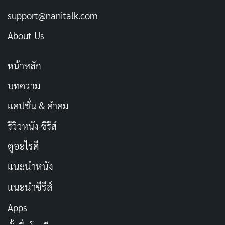
support@nanitalk.com
About Us
บนหน้าจอโปรไฟล์ ใต้ชื่อของคุณ ให้แตะที่สัญลักษณ์จุด
สามจุดเพื่อเข้าสู่หน้าการตั้งค่าโปรไฟล์ จากนั้นเลือก “ล็อก
หน้าหลัก
โปรไฟล์”
บทความ
แคปชั่น & คำคม
รีวิวหนัง-ซีรีส์
ดูอะไรดี
แนะนำหนัง
แนะนำซีรีส์
Apps