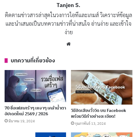
Tanjen S.
ติดตามข่าวสารล่าสุดในวงการไอทีและเกมส์ วิเคราะห์ข้อมูล
และนำเสนอเป็นบทความข่าวที่น่าสนใจ อ่านง่าย และเข้าใจ
ง่าย
Website
บทความที่เกี่ยวข้อง
สำหรับผู้ใช้ iPhone, iPad หรือ Android ขั้นตอนการล็อค
โปรไฟล์นั้นง่ายมาก เริ่มต้นด้วยการเปิดแอป Facebook บน
อุปกรณ์ของคุณ จากนั้นแตะที่สัญลักษณ์ขีดสามเส้น หาก
70 ชื่อเฟสเศร้าๆ เหงาๆ เคล้าน้ำตา
คุณใช้ iPhone หรือ iPad ขีดสามเส้นนี้จะอยู่ที่มุมขวาล่าง
วิธีปิดเสียงวิ้ววิด บน Facebook
อัปเดตใหม่ 2569 / 2026
พร้อมวิธีทำอย่างละเอียด!
ของแอป ในขณะที่บน Android ขีดเหล่านี้จะอยู่ที่มุมขวา
มีนาคม 19, 2024
กุมภาพันธ์ 13, 2024
บน หลังจากนั้นจะเข้าสู่หน้าจอ “เมนู” ให้แตะที่โปรไฟล์