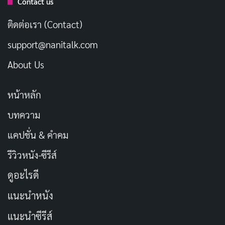
Contact us
โจ
ติดต่อเรา (Contact)
บทความที่เกี่ยวข้อง
support@nanitalk.com
[รีวิว-เรื่องย่อ] Doctor-X the Movie (2024) ปิด
About Us
ตำนานศัลยแพทย์หญิงผู้ไม่เคยพลาด บน Netflix
เผยแพร่เมื่อ: 2 วัน ที่ผ่านมา
หน้าหลัก
[รีวิว-เรื่องย่อ] My Life With the Walter Boys ซีซั่น
บทความ
3 ซีรีส์วัยรุ่นที่หมดพลัง
แคปชั่น & คำคม
เผยแพร่เมื่อ: 2 วัน ที่ผ่านมา
รีวิวหนัง-ซีรีส์
[รีวิว-เรื่องย่อ] The Shards (2026) ซีรีส์ไซโคทริล
ดูอะไรดี
เลอร์จากนิยาย Bret Easton Ellis ที่ความหลอนคืบ
คลานแบบไม่ต้องเร่ง
แนะนำหนัง
เผยแพร่เมื่อ: 2 วัน ที่ผ่านมา
แนะนำซีรีส์
200 แคปชั่นซากุระ หวานละมุน รับวันดอกไม้บาน