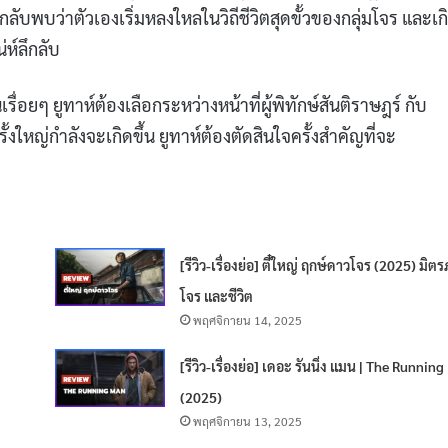
ับพบว่าตัวเองเริ่มหลงใหลในวิถีชีวิตสุดขั้วของกลุ่มโจร และเก
่ห์ลึกลับ
่อยๆ ยูทาห์ต้องเลือกระหว่างหน้าที่ผู้พิทักษ์สันติราษฎร์ กับ
ใหญ่กำลังจะเกิดขึ้น ยูทาห์ต้องตัดสินใจครั้งสำคัญที่จะ
[รีวิว-เรื่องย่อ] ตี๋ใหญ่ ฤกษ์ดาวโจร (2025) มิต
โจร และชีวิต
พฤศจิกายน 14, 2025
[รีวิว-เรื่องย่อ] เดอะ รันนิ่ง แมน | The Runnin
(2025)
พฤศจิกายน 13, 2025