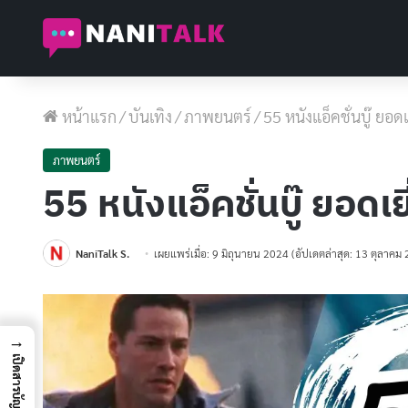
หน้าแรก
/
บันเทิง
/
ภาพยนตร์
/
55 หนังแอ็คชั่นบู๊ ยอ
ภาพยนตร์
55 หนังแอ็คชั่นบู๊ ยอด
NaniTalk S.
เผยแพร่เมื่อ: 9 มิถุนายน 2024
(อัปเดตล่าสุด: 13 ตุลาคม
→
เปิดสารบัญ