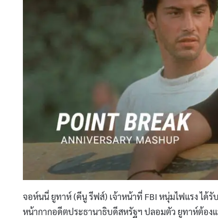
จอห์นนี่ ยูทาห์ (คีนู รีฟส์) เจ้าหน้าที่ FBI หนุ่มไฟแรง 
หน้ากากอดีตประธานาธิบดีสหรัฐฯ ปลอมตัว ยูทาห์ต้องแทร