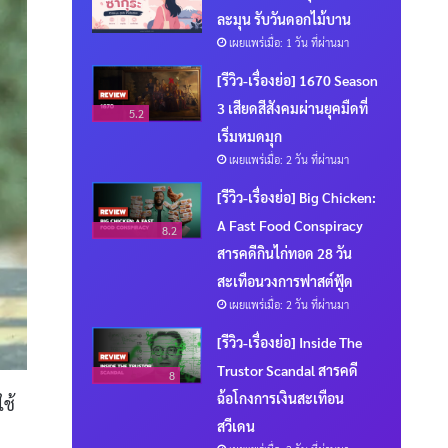
ละมุน รับวันดอกไม้บาน
เผยแพร่เมื่อ: 1 วัน ที่ผ่านมา
[รีวิว-เรื่องย่อ] 1670 Season
3 เสียดสีสังคมผ่านยุคมืดที่
5.2
เริ่มหมดมุก
เผยแพร่เมื่อ: 2 วัน ที่ผ่านมา
[รีวิว-เรื่องย่อ] Big Chicken:
A Fast Food Conspiracy
8.2
สารคดีกินไก่ทอด 28 วัน
สะเทือนวงการฟาสต์ฟู้ด
เผยแพร่เมื่อ: 2 วัน ที่ผ่านมา
[รีวิว-เรื่องย่อ] Inside The
Trustor Scandal สารคดี
8
ฉ้อโกงการเงินสะเทือน
ใช้
สวีเดน