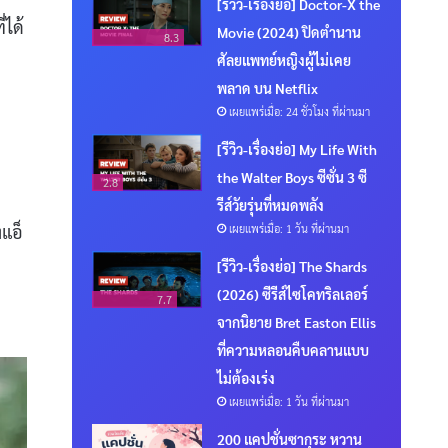
[รีวิว-เรื่องย่อ] Doctor-X the
่ได้
Movie (2024) ปิดตำนาน
8.3
ศัลยแพทย์หญิงผู้ไม่เคย
พลาด บน Netflix
เผยแพร่เมื่อ: 24 ชั่วโมง ที่ผ่านมา
[รีวิว-เรื่องย่อ] My Life With
the Walter Boys ซีซั่น 3 ซี
2.8
รีส์วัยรุ่นที่หมดพลัง
งแอ็
เผยแพร่เมื่อ: 1 วัน ที่ผ่านมา
[รีวิว-เรื่องย่อ] The Shards
(2026) ซีรีส์ไซโคทริลเลอร์
7.7
จากนิยาย Bret Easton Ellis
ที่ความหลอนคืบคลานแบบ
ไม่ต้องเร่ง
เผยแพร่เมื่อ: 1 วัน ที่ผ่านมา
200 แคปชั่นซากุระ หวาน