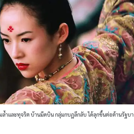
ำและทุจริต บ้านมีดบิน กลุ่มกบฏลึกลับ ได้ลุกขึ้นต่อต้านรัฐบ