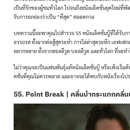
เป็นที่รักของผู้ชมทั่วโลก ไปจนถึงหนังแอ็คชั่นยุคใหม่ที่พ
รับการยกย่องว่าเป็น “ที่สุด” ตลอดกาล
บทความนี้จะพาคุณไปสำรวจ 55 หนังแอ็คชั่นบู๊ที่ได้รับการ
อรรถรส ทั้งฉากต่อสู้สุดระห่ำ การไล่ล่าสุดระทึก เอฟเฟก
หลากหลาย ทั้งจากฮอลลีวูด บอลลีวูด และทั่วโลก ที่จะทำใ
ไม่ว่าคุณจะเป็นแฟนพันธุ์แท้หนังแอ็คชั่นบู๊ หรือเพิ่งเริ่
คชั่นที่คุณไม่ควรพลาด และอาจจะได้พบกับหนังเรื่องโปร
55. Point Break | คลื่นบ้ากระแทกคลื่น