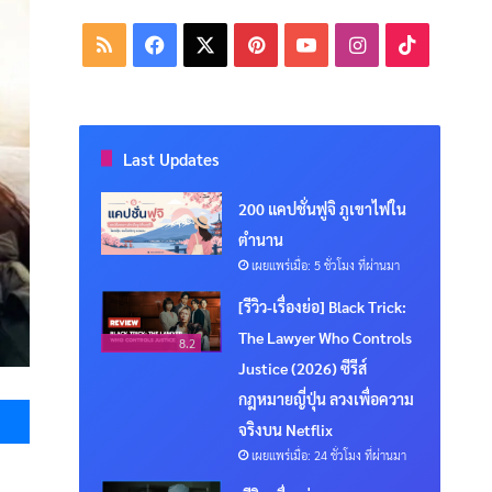
RSS
Facebook
X
Pinterest
YouTube
Instagram
TikTok
Last Updates
200 แคปชั่นฟูจิ ภูเขาไฟใน
ตำนาน
เผยแพร่เมื่อ: 5 ชั่วโมง ที่ผ่านมา
[รีวิว-เรื่องย่อ] Black Trick:
The Lawyer Who Controls
8.2
Justice (2026) ซีรีส์
Messenger
กฎหมายญี่ปุ่น ลวงเพื่อความ
จริงบน Netflix
เผยแพร่เมื่อ: 24 ชั่วโมง ที่ผ่านมา
ง