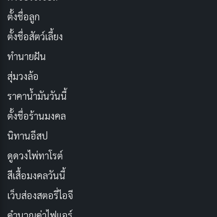
กับแบตเตอรี่แล็ปท็อป Mac ไม่ควรเสียบปลั๊ก MacBook ไว้
ตั้งชื่อลูก
ตลอดเวลา
ตั้งชื่อสัตว์เลี้ยง
อย่างไรก็ตาม ผู้ใช้มักจะทำเช่นนี้อยู่ดี ดังนั้นบางครั้งจึง
ทำนายฝัน
จำกัดการชาร์จไว้ที่ 80 เปอร์เซ็นต์โดยอัตโนมัติเมื่อใช้งาน
เครื่อง สิ่งนี้ทำให้ปัญหานี้ทำให้เสียบปลั๊กมากเกินไปไม่น่า
สุ่มวงล้อ
กังวลเท่ากับ Mac แล็ปท็อปที่ใช้ macOS เวอร์ชันเก่า
ราคาน้ำมันวันนี้
ตั้งชื่อร้านมงคล
โดยสรุป อย่าตื่นตระหนกระหว่างที่แบตเตอรี่ของคุณแสดง
การชาร์จเพียง 80 เปอร์เซ็นต์แม้ในขณะที่เสียบปลั๊ก ระบบ
นิทานอีสป
กำลังพยายามเพิ่มอายุการใช้งานแบตเตอรี่ในระยะยาวของ
ดูดวงไพ่ทาโรต์
คุณ
สีเสื้อมงคลวันนี้
ผู้ใช้ยังสามารถช่วยให้แบตเตอรี่มีสุขภาพแข็งแรงได้โดย
เว็บส่องสตอรี่ไอจี
หลีกเลี่ยงการใช้เครื่องในสภาวะที่ร้อนจัดหรือเย็นจัด
คำนวณค่าไฟแอร์