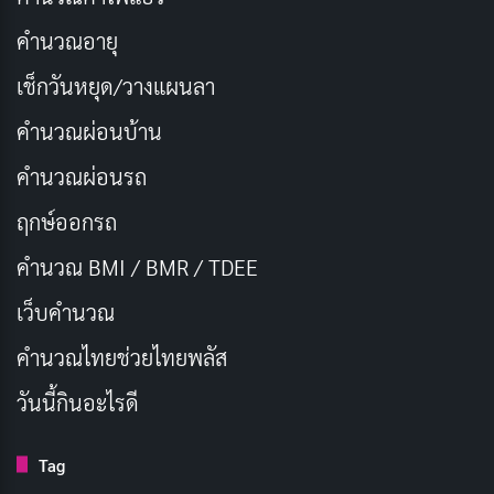
นอกจากนี้ยังช่วยในการใช้งาน macOS เวอร์ชันล่าสุดเท่าที่
จะทำได้ เนื่องจาก Apple ยังคงปรับปรุงคุณสมบัติสุขภาพ
คำนวณอายุ
แบตเตอรี่อย่างต่อเนื่อง
เช็กวันหยุด/วางแผนลา
คำนวณผ่อนบ้าน
อีกสิ่งหนึ่งที่ทำให้แบตเตอรี่หมดคือการเปิดหน้าจอให้สว่าง
สุดตลอดเวลา เพื่อสุขภาพดวงตาและแบตเตอรี่ของคุณ ให้
คำนวณผ่อนรถ
หรี่หน้าจอให้อยู่ในระดับที่สบายตา ขึ้นอยู่กับแสงสว่างใน
ฤกษ์ออกรถ
สภาพแวดล้อมของคุณ
คำนวณ BMI / BMR / TDEE
สรุป
เว็บคํานวณ
คํานวณไทยช่วยไทยพลัส
คุณไม่จำเป็นต้องกังวลเกี่ยวกับระยะเวลาที่แล็ปท็อป Mac
ของคุณเสียบปลั๊กอีกต่อไป แต่เราขอแนะนำให้คุณใช้เครื่อง
วันนี้กินอะไรดี
ด้วยพลังงานแบตเตอรี่เพียงอย่างเดียวเป็นครั้งคราว ปล่อย
ให้ซอฟต์แวร์แบตเตอรี่ในตัวของ Apple ดูแลรายละเอียด
Tag
ต่างๆ ให้คุณ