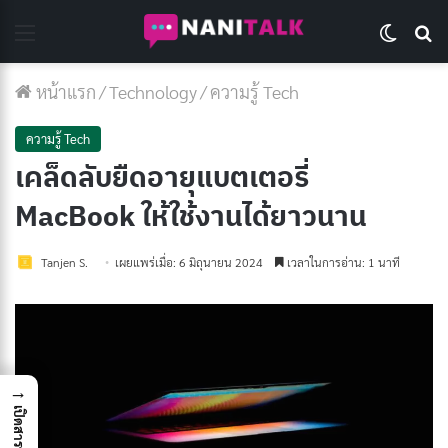
Menu
Switch 
Se
หน้าแรก
/
Technology
/
ความรู้ Tech
ความรู้ Tech
เคล็ดลับยืดอายุแบตเตอรี่
MacBook ให้ใช้งานได้ยาวนาน
Tanjen S.
เผยแพร่เมื่อ: 6 มิถุนายน 2024
เวลาในการอ่าน: 1 นาที
→
เปิดสารบัญ