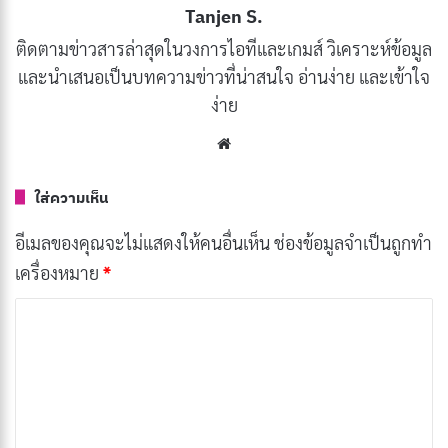
“แบตเตอรี่” ในการตั้งค่าระบบ
Tanjen S.
ติดตามข่าวสารล่าสุดในวงการไอทีและเกมส์ วิเคราะห์ข้อมูล
MacBook Air และ Pro ได้รับการออกแบบมาให้มีการ
และนำเสนอเป็นบทความข่าวที่น่าสนใจ อ่านง่าย และเข้าใจ
จัดการสุขภาพแบตเตอรี่เป็นค่าเริ่มต้น เราขอแนะนำว่า
ง่าย
อย่าเปลี่ยนแปลงสิ่งนั้น เว้นแต่จะพิสูจน์แล้วว่าเข้ากันไม่ได้
Website
กับเวิร์กโฟลว์ของคุณ
ใส่ความเห็น
คุณสามารถดูและปรับคุณสมบัติการจัดการสุขภาพ
แบตเตอรี่ได้โดยไปที่การตั้งค่าระบบ จากนั้นเลื่อนลงไปที่
อีเมลของคุณจะไม่แสดงให้คนอื่นเห็น
ช่องข้อมูลจำเป็นถูกทำ
แบตเตอรี่ คุณจะพบข้อมูลพื้นฐานเกี่ยวกับสุขภาพและ
เครื่องหมาย
*
สถานะของแบตเตอรี่ ซึ่งสามารถปรับแต่งได้หากต้องการ
ค
ว
ผู้ใช้อาจพบว่าแบตเตอรี่ของตนบางครั้งดูเหมือนจะไม่
า
ชาร์จเกิน 80 เปอร์เซ็นต์ แม้ว่าจะเสียบปลั๊กเครื่องไว้ก็ตาม
ม
นี่คือการออกแบบจากซอฟต์แวร์ด้านสุขภาพแบตเตอรี่ แต่
เ