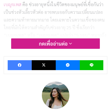
เบญจเพส
คือ ช่วงอายุหนึ่งในชีวิตของมนุษย์ที่เชื่อกันว่า
เป็นช่วงหัวเลี้ยวหัวต่อ อาจพบเจอกับความเปลี่ยนแปลง
และความท้าทายมากมาย โดยเฉพาะในความเชื่อของคน
ไทยที่มักให้ความสำคัญกับช่วงอายุ 25 ปี ซึ่งเรียกว่า
“เบญจเพส” หรือ “เบญจเพศ” แปลว่า “5 รอบ” หมายถึง
รอบอายุที่หารด้วย 5 ลงตัว เบญจเพส มาจากคำบาลีและ
กดเพื่ออ่านต่อ
สันสกฤตว่า “ปญฺจวีส” หรือ “ปญฺจวิษฺต” แปลว่า “ยี่สิบ
ห้า” สะท้อนช่วงวัยนี้ได้ชัดเจน
Facebook
X
Messenger
Lin
ทำนายความฝัน
เล่าฝันให้เราวิเคราะห์ความหมายฟรี พร้อม
เลขเด็ด