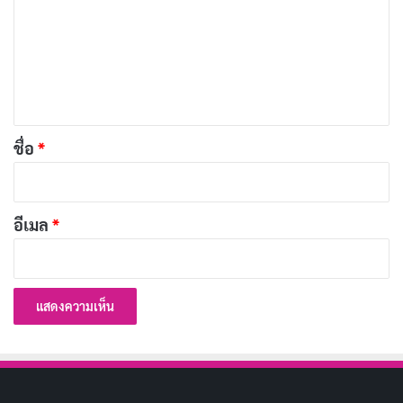
า
กรรมเก่า: บางความเชื่อโยงเบญจเพสกับการชดใช้
ม
กรรม เกิดจากการกระทำในอดีตชาติ ส่งผลให้ชีวิต
เ
ช่วงนี้เจออุปสรรคมากกว่าปกติ
ห็
เรื่องที่ควรระวังในช่วงเบญจเพส
น
*
ชื่อ
*
แม้จะเป็นความเชื่อ แต่อย่ามองข้ามว่าในช่วงเบญจเพส
อาจมีเรื่องราวต่างๆ เกิดขึ้นจริงได้ ทั้งในด้านสุขภาพ การ
งาน ความรัก และการเงิน เช่น
อีเมล
*
บทความที่เกี่ยวข้อง
[รีวิว-เรื่องย่อ] Inside The Trustor Scandal สารคดี
ฉ้อโกงการเงินสะเทือนสวีเดน
เผยแพร่เมื่อ: 14 ชั่วโมง ที่ผ่านมา
[รีวิว-เรื่องย่อ] My Bias, My Boss (2026) ซีรีส์ติ่ง vs