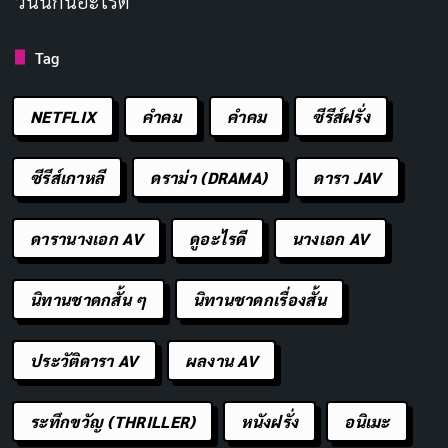
วันนี้กินอะไรดี
นอกจากวิธีหลักๆ แล้ว ลองเสริมดวงชะตาด้วยเคล็ดลับ
Tag
เหล่านี้:
NETFLIX
คำคม
คําคม
ซีรีส์ฝรั่ง
ไหว้พระขอพร: เดินทางไปขอพรตามสถานที่ศักดิ์สิทธิ์
เสริมความมั่นใจในชีวิต
ซีรีส์เกาหลี
ดราม่า (DRAMA)
ดารา JAV
ทำบุญบริจาคโลงศพ
: เป็นการทำบุญใหญ่ ช่วยเหลือผู้
อื่น เสริมดวงชะตาให้หนักแน่น
ดารานางเอก AV
ดูอะไรดี
นางเอก AV
ปล่อยนก
ปล่อยปลา
: เป็นการปล่อยเคราะห์ สร้างกุศล
กรรม ส่งผลให้ชีวิตเบาคล่อง
นิทานชาดกสั้น ๆ
นิทานชาดกเรื่องสั้น
ใส่
สีเสื้อมงคล
: สีขาว เขียว เหลือง ม่วง เป็นสีเสริมดวง
ชะตา ช่วยให้ชีวิตราบรื่น
ประวัติดารา AV
ผลงาน AV
พกเครื่องรางนำโชค: ดวงชะตาดีขึ้น มีพลังใจ
ระทึกขวัญ (THRILLER)
หนังฝรั่ง
อนิเมะ
สบายใจ แม้เป็นความเชื่อแต่ก็ช่วยเสริมสร้างความ