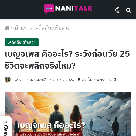
Menu
Switch 
Se
หน้าแรก
/
เคล็ดลับเสริมดวง
เคล็ดลับเสริมดวง
เบญจเพส คืออะไร? ระวังก่อนวัย 25
ชีวิตจะพลิกจริงไหม?
Eve S.
เผยแพร่เมื่อ: 7 มกราคม 2024
เวลาในการอ่าน: 1 นาที
→
เปิดสารบัญ