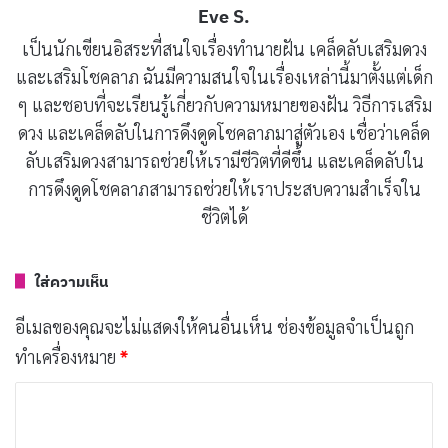
Eve S.
ทำนายฝัน
เป็นนักเขียนอิสระที่สนใจเรื่อง
ทำนายฝัน
เคล็ดลับเสริมดวง
และเสริมโชคลาภ ฉันมีความสนใจในเรื่องเหล่านี้มาตั้งแต่เด็ก
ๆ และชอบที่จะเรียนรู้เกี่ยวกับความหมายของฝัน วิธีการเสริม
ความเชื่อเรื่องเบญจเพส
ดวง และเคล็ดลับในการดึงดูดโชคลาภมาสู่ตัวเอง เชื่อว่าเคล็ด
ลับเสริมดวงสามารถช่วยให้เรามีชีวิตที่ดีขึ้น และเคล็ดลับใน
ช่วงหัวเลี้ยวหัวต่อ: อายุ 25 มักถูกมองเป็นวัยเปลี่ยน
การดึงดูดโชคลาภสามารถช่วยให้เราประสบความสำเร็จใน
ผ่านจากวัยรุ่นสู่วัยผู้ใหญ่ เริ่มเผชิญความรับผิดชอบ
ชีวิตได้
มากขึ้น เจอการตัดสินใจสำคัญ อาจก่อให้เกิดความ
กังวล เครียด หรือรู้สึกไม่มั่นคง ทำให้บางคนเชื่อมโยง
ใส่ความเห็น
กับเหตุการณ์ร้าย
อีเมลของคุณจะไม่แสดงให้คนอื่นเห็น
ช่องข้อมูลจำเป็นถูก
การโคจรของดาว: โหราศาสตร์ไทยเชื่อว่า ดาวเสาร์
ทำเครื่องหมาย
*
โคจรครบรอบ 7 ปี ส่งผลต่อดวงชะตา ในปีที่ดาวเสาร์
เข้าสู่เรือนชะตา ก็คือช่วงเบญจเพส อาจส่งผลให้การ
ค
งาน ชีวิตคู่
สุขภาพ
ต้องเผชิญกับบททดสอบ
ว