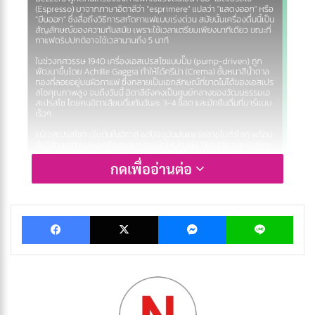
กดเพื่ออ่านต่อ
Facebook
X
Messenger
Lin
เอสเปรสโซถือกำเนิดขึ้นในอิตาลีช่วงต้นศตวรรษที่ 20 โดย
Luigi Bezzera
ผู้คิดค้นเครื่องชงกาแฟที่ใช้แรงดันไอน้ำ ชื่อ
“เอสเปรสโซ” (Espresso) มาจากภาษาอิตาลีว่า
“esprimere” แปลว่า “แสดงออก” หรือ “บีบออก” ซึ่งสื่อ