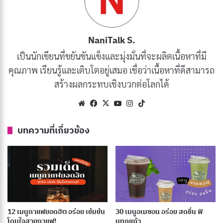
ถึงวิธีการสกัดกาแฟแบบเร่งด่วน สมัยนั้นเครื่องดื่มนี้เป็น
สัญลักษณ์ของความทันสมัย เพราะใช้เวลาเตรียมเพียงนาที
เดียว ขณะที่กาแฟดริปปกติอาจใช้เวลานานถึง 5 นาที
NaniTalk S.
เป็นนักเขียนที่ขยันขันแข็งและมุ่งมั่นที่จะผลิตเนื้อหาที่มี
ในช่วงทศวรรษ 1940 เครื่องเอสเปรสโซแบบปั๊ม (pump-
คุณภาพ เรียนรู้และเติบโตอยู่เสมอ เชื่อว่าเนื้อหาที่ดีสามารถ
driven) ถูกพัฒนาขึ้นโดย Achille Gaggia ทำให้ได้ครีม่า
สร้างผลกระทบเชิงบวกต่อโลกได้
(Crema) ชั้นหนาสีน้ำตาลทองที่ลอยอยู่บนผิวกาแฟ ซึ่ง
Website
Facebook
X
YouTube
Instagram
TikTok
กลายเป็นเอกลักษณ์ที่ขาดไม่ได้ของเอสเปรสโซคุณภาพสูง
จนถึงวันนี้ อิตาลียังคงเป็นศูนย์กลางของวัฒนธรรมเอสเปรส
บทความที่เกี่ยวข้อง
โซ โดยคนอิตาเลียนดื่มกันวันละ 3-4 ช็อต และมักยืนดื่มที่
บาร์แบบเร็วๆ
แม้เอสเปรสโซจะเริ่มต้นในอิตาลี แต่ปัจจุบันมันแพร่หลาย
ไปทั่วโลก พร้อมกับวิวัฒนาการของเครื่องชงและเทคนิค
12 เมนูกาแฟยอดฮิต อร่อย เข้มข้น
30 เมนูอเมซอน อร่อย สดชื่น ฟิ
ใหม่ๆ เช่น Third Wave Coffee ที่เน้นการไฮไลท์ รสชาติ
โดนใจสายกาแฟ!
นทุกแก้ว