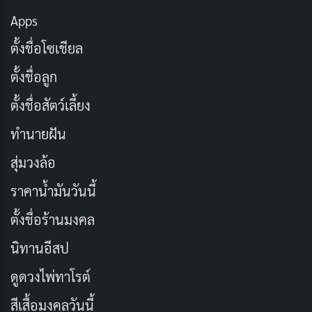
เมล ขึ้นอยู่กับเมล็ดกาแฟและระดับการคั่ว
Apps
2. ครีม่า:
คือฟองสีทองที่ลอยอยู่บนผิวกาแฟ เกิดจาก
ตั้งชื่อโซเชียล
ปฏิกิริยาระหว่างน้ำมันในเมล็ดกาแฟกับ
คาร์บอนไดออกไซด์ ครีม่าที่ดีควรมีความหนาประมาณ 2-3
ตั้งชื่อลูก
มม. และอยู่ได้นาน 2 นาที
ตั้งชื่อสัตว์เลี้ยง
3. ความกลมกล่อม (Body):
หมายถึงความรู้สึกในปากเมื่อ
ทำนายฝัน
ดื่ม เอสเปรสโซควรมีความหนาแน่นคล้ายน้ำผึ้ง ไม่บาง
เหมือนชาหรือน้ำเปล่า
สุ่มวงล้อ
ราคาน้ำมันวันนี้
ปัจจัยที่ส่งผลต่อรสชาติได้แก่
คุณภาพเมล็ดกาแฟ (ควร
ตั้งชื่อร้านมงคล
เป็น Arabica) ระดับการคั่ว (มักใช้ Medium to Dark
Roast) และความสดใหม่ของเมล็ด (ควรชงภายใน 1 เดือน
นิทานอีสป
หลังคั่ว)
ดูดวงไพ่ทาโรต์
สีเสื้อมงคลวันนี้