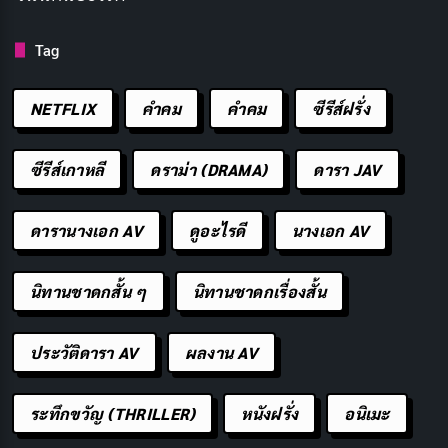
เครื่องเอสเปรสโซแบ่งเป็น 3 ประเภทหลัก:
Tag
Manual Lever Machines:
ใช้แรงคนกด lever เหมาะ
NETFLIX
คำคม
คําคม
ซีรีส์ฝรั่ง
กับมืออาชีพที่ต้องการควบคุมทุกปัจจัย
ซีรีส์เกาหลี
ดราม่า (DRAMA)
ดารา JAV
Semi-Automatic:
มีปั๊มไฟฟ้า แต่บาริสตาต้องควบคุม
การหยุดชงเอง
ดารานางเอก AV
ดูอะไรดี
นางเอก AV
Super-Automatic:
กดปุ่มเดียวได้เอสเปรสโซ
สำเร็จรูป เหมาะสำหรับใช้ที่บ้าน
นิทานชาดกสั้น ๆ
นิทานชาดกเรื่องสั้น
เครื่องราคาสูงมักทำจากสแตนเลสหรือทองแดง เพื่อรักษา
ประวัติดารา AV
ผลงาน AV
อุณหภูมิให้คงที่ ซึ่งส่งผลโดยตรงต่อรสชาติ
ทิ้งท้าย
ระทึกขวัญ (THRILLER)
หนังฝรั่ง
อนิเมะ