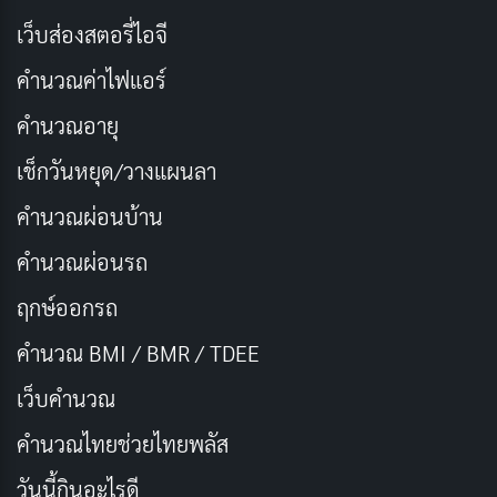
เว็บส่องสตอรี่ไอจี
คำนวณค่าไฟแอร์
คำนวณอายุ
เช็กวันหยุด/วางแผนลา
คำนวณผ่อนบ้าน
เครื่องเอสเปรสโซ vs เครื่องชงกาแฟทั่วไป
คำนวณผ่อนรถ
แตกต่างอย่างไร?
ฤกษ์ออกรถ
คำนวณ BMI / BMR / TDEE
เครื่องชงกาแฟทั่วไปอย่าง French Press หรือ Drip Coffee
ใช้หลักการแช่ผงกาแฟในน้ำร้อนโดยไม่ใช้แรงดัน ทำให้ได้
เว็บคํานวณ
กาแฟที่ความเข้มข้นน้อยกว่า ในขณะที่เครื่องเอสเปรสโซ
คํานวณไทยช่วยไทยพลัส
ใช้
แรงดันสูง 9-10 บาร์
เพื่อสกัดรสชาติและน้ำมันจาก
วันนี้กินอะไรดี
เมล็ดกาแฟในเวลาสั้นๆ