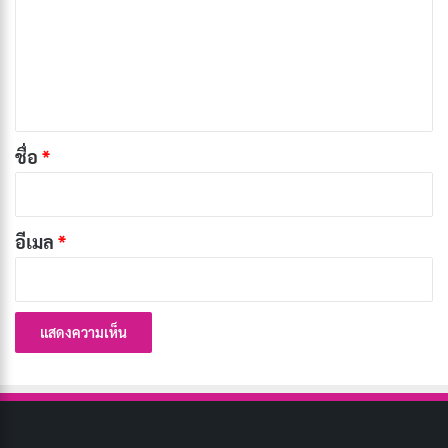
า
สาย!
ม
กุมภาพันธ์ 9, 2024
เ
ห็
น
*
ชื่อ
*
อีเมล
*