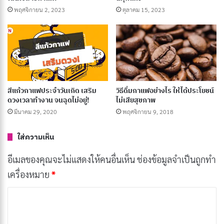
เฉพาะตัวของเมล็ดกาแฟ Single Origin
พฤศจิกายน 2, 2023
ตุลาคม 15, 2023
บทความที่เกี่ยวข้อง
เอสเปรสโซ (Espresso) คืออะไร? รู้จักกาแฟเข้มข้น
สุดคลาสสิก
มิถุนายน 10, 2025
สีแก้วกาแฟประจำวันเกิด เสริม
วิธีดื่มกาแฟอย่างไร ให้ได้ประโยชน์
ดวงเวลาทำงาน จนฉุดไม่อยู่!
ไม่เสียสุขภาพ
50 เมนูชาตรามือสุดฮิต อร่อยในแบบต้นตำรับ เข้ม
มีนาคม 29, 2020
พฤศจิกายน 9, 2018
ข้น หอม อร่อย
ใส่ความเห็น
ธันวาคม 16, 2024
อีเมลของคุณจะไม่แสดงให้คนอื่นเห็น
ช่องข้อมูลจำเป็นถูกทำ
กาแฟสดอร่อย เริ่มต้นที่เครื่องบดสะอาดกับขั้นตอน
เครื่องหมาย
*
ง่าย ๆ
มีนาคม 24, 2024
ค
ว
10 แฟรนไชส์ชาไข่มุก ทำเงินปัง คนแห่ซื้อไม่ขาด