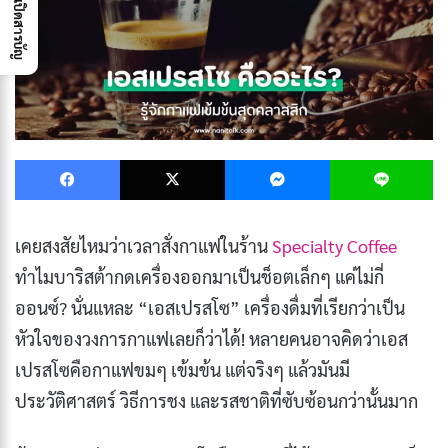
เปิดสารบัญ
Facebook
X
Messenger
L
เคยสงสัยไหมว่าเวลาสั่งกาแฟในร้าน
Specialty Coffee
ทำไมบาริสต้ากดเครื่องออกมาเป็นช็อตเล็กๆ แค่ไม่กี่
ออนซ์? นั่นแหละ “เอสเปรสโซ” เครื่องดื่มที่เรียกว่าเป็น
หัวใจของวงการกาแฟเลยก็ว่าได้! หลายคนอาจคิดว่าเอส
เปรสโซคือกาแฟขมๆ เข้มข้น แต่จริงๆ แล้วมันมี
ประวัติศาสตร์ วิธีการชง และรสชาติที่ซับซ้อนกว่านั้นมาก