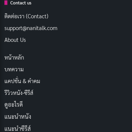
Contact us
ติดต่อเรา (Contact)
เครื่องชงกาแฟที่ใช้แรงดันไอน้ำ ชื่อ “เอสเปรสโซ”
support@nanitalk.com
(Espresso) ภาพจาก
baristahustle.com
About Us
องค์ประกอบของเอสเปรสโซที่ดีไม่ใช่แค่
หน้าหลัก
ความเข้มข้น
บทความ
หลายคนเข้าใจผิดว่าเอสเปรสโซที่ดีต้องขมจัดๆ แต่จริงๆ
แคปชั่น & คำคม
แล้วมันควรมีความสมดุลของ 3 องค์ประกอบหลัก คือ
รสชาติ (Taste) ครีม่า (Crema) และความกลมกล่อม
รีวิวหนัง-ซีรีส์
(Body)
ดูอะไรดี
แนะนำหนัง
1. รสชาติ:
เอสเปรสโซคุณภาพสูงควรมีรสชาติที่ซับซ้อน
ไม่ใช่แค่ขม อาจมีโน้ตของผลไม้ ดาร์กช็อกโกแลต หรือคารา
แนะนำซีรีส์