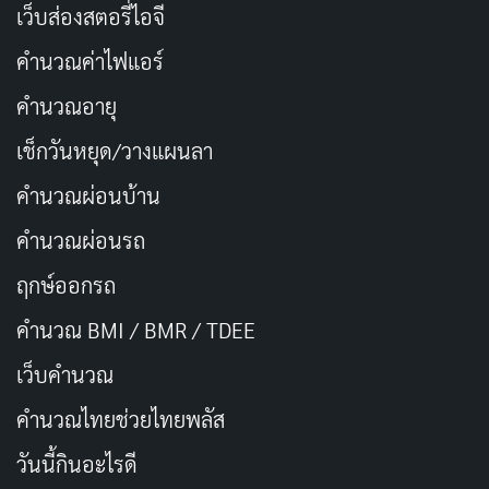
เว็บส่องสตอรี่ไอจี
ยิ้มให้กับคนที่เรารัก มอบความสุขให้กัน
คัดลอก
คำนวณค่าไฟแอร์
คำนวณอายุ
ยิ้มคือของขวัญ ล้ำค่า
คัดลอก
เช็กวันหยุด/วางแผนลา
ยิ้มจากใจ ใจเบิกบาน สุขล้น
คัดลอก
คำนวณผ่อนบ้าน
คำนวณผ่อนรถ
ยิ้มให้กับทุก ๆ วัน เติมพลังให้ชีวิต
คัดลอก
ฤกษ์ออกรถ
ยิ้มเข้าไว้ เดี๋ยวอะไร ๆ ก็ดีขึ้น
คำนวณ BMI / BMR / TDEE
คัดลอก
เว็บคํานวณ
ยิ้มคือเสน่ห์ ดึงดูดใจ
คัดลอก
คํานวณไทยช่วยไทยพลัส
วันนี้กินอะไรดี
ยิ้มอย่างมีความสุข โลกสดใส
คัดลอก