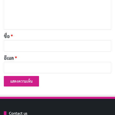
ม
ยิ้มคือภาษาสากล ที่ทุกคนเข้าใจ
คัดลอก
เ
ห็
ยิ้มคือกุญแจ ที่ไขทุกปัญหา
น
คัดลอก
*
ชื่อ
*
ยิ้มคือยา ที่รักษาได้ทุกโรค
คัดลอก
อีเมล
*
ยิ้มคือของขวัญ ที่ล้ำค่าที่สุด
คัดลอก
ยิ้มคือพลัง ที่ทำให้เราผ่านอุปสรรคต่างๆ
คัดลอก
ยิ้มคือกำลังใจ ที่ทำให้เรามีแรงสู้ต่อไป
คัดลอก
ยิ้มคือความสุข ที่แท้จริง
คัดลอก
Contact us