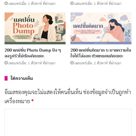
เผยแพร่เมื่อ: 1 สัปดาห์ ที่ผ่านมา
เผยแพร่เมื่อ: 1 สัปดาห์ ที่ผ่านมา
ยิ้มให้กับตัวเอง รักตัวเองให้มากขึ้น
คัดลอก
ยิ้มให้กับคนรอบข้าง แบ่งปันความสุขกัน
คัดลอก
200 แคปชั่น Photo Dump ปัง ๆ
200 แคปชั่นคิดมาก ระบายความใน
ยิ้มให้กับโลกใบนี้ โลกจะน่าอยู่ขึ้น
คัดลอก
ลงรูปรัวไม่ต้องคิดเยอะ
ใจให้โล่งอก ตัวแทนคนคิดเยอะ
เผยแพร่เมื่อ: 1 สัปดาห์ ที่ผ่านมา
เผยแพร่เมื่อ: 2 สัปดาห์ ที่ผ่านมา
ยิ้มบ่อยๆ หน้าจะใส ใจจะเบิกบาน
คัดลอก
ใส่ความเห็น
ยิ้มจากใจ โลกสดใส
คัดลอก
อีเมลของคุณจะไม่แสดงให้คนอื่นเห็น
ช่องข้อมูลจำเป็นถูกทำ
เครื่องหมาย
*
ยิ้มไว้ เดี๋ยวพรก็มา
คัดลอก
ค
ว
ยิ้มให้กับทุกๆ วัน
คัดลอก
า