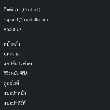
ยิ้มคือชีวิต
คัดลอก
ติดต่อเรา (Contact)
support@nanitalk.com
ยิ้มคือโลกทั้งใบ
คัดลอก
About Us
ยิ้มคือทุกสิ่งทุกอย่าง
คัดลอก
หน้าหลัก
บทความ
ยิ้มให้กับโลก โลกจะยิ้มกลับมา
คัดลอก
แคปชั่น & คำคม
ความสุขอยู่รอบตัว แค่เรารู้จักมองหา
คัดลอก
รีวิวหนัง-ซีรีส์
ดูอะไรดี
ชีวิตมีขึ้นมีลง ยิ้มไว้ สู้ต่อไป!
คัดลอก
แนะนำหนัง
ยิ้มคือพลังบวก เติมเต็มชีวิตให้สดใส
คัดลอก
แนะนำซีรีส์