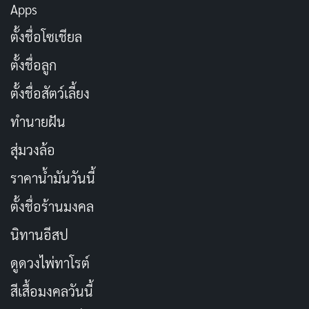
Apps
ยิ้มเข้าไว้ เดี๋ยวเรื่องดี ๆ ก็เข้ามา
คัดลอก
ตั้งชื่อโซเชียล
สุขง่าย ๆ กับสิ่งเล็ก ๆ รอบตัว
คัดลอก
ตั้งชื่อลูก
ตั้งชื่อสัตว์เลี้ยง
ยิ้มให้กับตัวเอง รักตัวเองในแบบที่เรา
คัดลอก
ทำนายฝัน
เป็น
สุ่มวงล้อ
ชีวิตดี๊ดี มีความสุขทุกวินาที
คัดลอก
ราคาน้ำมันวันนี้
ตั้งชื่อร้านมงคล
ยิ้มกว้าง ๆ โลกสดใส หัวใจเบิกบาน
คัดลอก
นิทานอีสป
ยิ้มคือยาอายุวัฒนะ ดีต่อใจ ดีต่อสุขภาพ
คัดลอก
ดูดวงไพ่ทาโรต์
สีเสื้อมงคลวันนี้
ยิ้มสู้ทุกปัญหา ชีวิตมีรสชาติ
คัดลอก