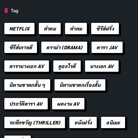
Tag
ยิ้มให้กับทุกสิ่ง เติมเต็มชีวิตให้สมบูรณ์
คัดลอก
NETFLIX
คำคม
คําคม
ซีรีส์ฝรั่ง
ยิ้มคือภาษาสากล เข้าใจกันทุกที่
คัดลอก
ซีรีส์เกาหลี
ดราม่า (DRAMA)
ดารา JAV
ยิ้มไว้ โลกจะน่าอยู่ขึ้น
คัดลอก
ดารานางเอก AV
ดูอะไรดี
นางเอก AV
ยิ้มให้กับอนาคต มองโลกในแง่ดี
คัดลอก
นิทานชาดกสั้น ๆ
นิทานชาดกเรื่องสั้น
ยิ้มคือกำลังใจ สู้ต่อไป
คัดลอก
ประวัติดารา AV
ผลงาน AV
ยิ้มให้กับปัจจุบัน มีความสุขกับสิ่งที่มี
คัดลอก
ระทึกขวัญ (THRILLER)
หนังฝรั่ง
อนิเมะ
ยิ้มคือความสุข
คัดลอก