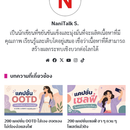
ยิ้มไว้สิ เดี๋ยวอะไรๆก็ดีขึ้น
คัดลอก
NaniTalk S.
เป็นนักเขียนที่ขยันขันแข็งและมุ่งมั่นที่จะผลิตเนื้อหาที่มี
มีความสุขกับสิ่งเล็กๆ น้อยๆ ในชีวิต
คัดลอก
คุณภาพ เรียนรู้และเติบโตอยู่เสมอ เชื่อว่าเนื้อหาที่ดีสามารถ
สร้างผลกระทบเชิงบวกต่อโลกได้
ชีวิตมีขึ้นมีลง ยิ้มไว้สู้ต่อไป
คัดลอก
Website
Facebook
X
YouTube
Instagram
TikTok
ทุกๆ วันคือโอกาสใหม่ ยิ้มแล้วเริ่มต้นใหม่
คัดลอก
บทความที่เกี่ยวข้อง
สุขอยู่ที่ใจ ยิ้มไว้ให้โลกสดใส
คัดลอก
ยิ้มเข้าไว้ เดี๋ยวเรื่องร้ายๆ ก็ผ่านไป
คัดลอก
200 แคปชั่น OOTD ใส่เอง ฮอตเอง
200 แคปชั่นเซลฟี่ ฮา ๆ กวน ๆ
ยิ้มคือพลังบวก เติมพลังให้ชีวิต
คัดลอก
ไม่ต้องง้อแสงไฟ
โพสต์แล้วปัง