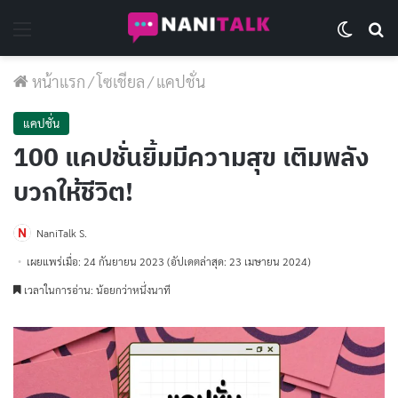
Menu
Switch 
Se
หน้าแรก
/
โซเชียล
/
แคปชั่น
แคปชั่น
100 แคปชั่นยิ้มมีความสุข เติมพลัง
บวกให้ชีวิต!
NaniTalk S.
เผยแพร่เมื่อ: 24 กันยายน 2023
(อัปเดตล่าสุด: 23 เมษายน 2024)
เวลาในการอ่าน: น้อยกว่าหนึ่งนาที