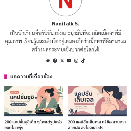
แคปชั่นศัลยกรรมไม่เพียงแค่ทำให้โพสต์ของคุณดูน่าสนใจ
NaniTalk S.
ยิ่งขึ้น แต่ยังเป็นการแบ่งปันความรู้สึกและประสบการณ์ของ
เป็นนักเขียนที่ขยันขันแข็งและมุ่งมั่นที่จะผลิตเนื้อหาที่มี
คุณกับเพื่อนๆ ในโลกโซเชียลอีกด้วย ลองเลือกแคปชั่นที่
คุณภาพ เรียนรู้และเติบโตอยู่เสมอ เชื่อว่าเนื้อหาที่ดีสามารถ
โดนใจคุณที่สุด แล้วแชร์ให้โลกรู้ว่าคุณภูมิใจในความ
สร้างผลกระทบเชิงบวกต่อโลกได้
สวยงามแบบใหม่ของคุณแค่ไหน
Website
Facebook
X
YouTube
Instagram
TikTok
สวยสั่งได้…ความมั่นใจก็เช่นกัน
คัดลอก
บทความที่เกี่ยวข้อง
เปลี่ยนลุค เปลี่ยนชีวิต…สู่ความเป็นตัว
คัดลอก
เองที่ดีกว่า
ศัลยกรรมไม่ใช่แค่การเปลี่ยนแปลงรูป
คัดลอก
200 แคปชั่นซูชิเด็ด ๆ โพสต์รูปแล้ว
200 แคปชั่นเล็บเจล เก๋ ชิค สายเกา
ลักษณ์ภายนอก แต่คือการปลดล็อค
ยอดไลค์พุ่ง
สายฝอ ลงไอจีแล้วปัง