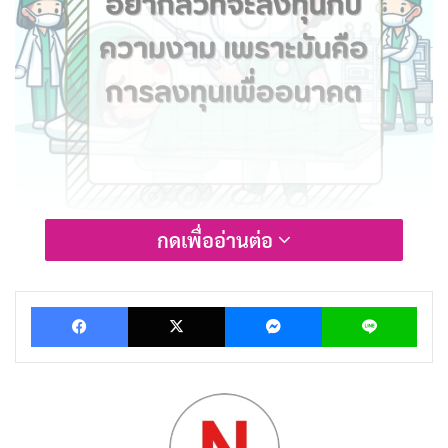
กดเพื่ออ่านต่อ
กำลังมองหาแคปชั่นศัลยกรรมโดนๆ เอาไว้โพสต์รูปอวด
Facebook
X
Messenger
Lin
โฉมใหม่ของคุณอยู่ใช่ไหม? ไม่ต้องไปหาที่ไหนไกล เพราะ
เราได้รวบรวมแคปชั่นศัลยกรรมเด็ดๆ ทั้งฮา ทั้งซึ้ง ที่จะ
ทำให้โพสต์ของคุณดูโดดเด่นและไม่เหมือนใคร ไม่ว่าคุณจะ
ศัลยกรรมเล็กหรือใหญ่ เราก็มีแคปชั่นที่เหมาะกับคุณ
แน่นอน