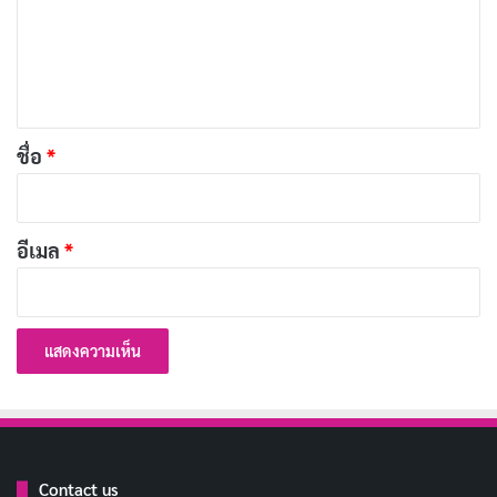
ม
เ
ความงาม…คือพลัง
คัดลอก
ห็
น
สวยอย่างมีสไตล์…มั่นใจในทุก
คัดลอก
*
ชื่อ
*
สถานการณ์
เผยความงามที่ซ่อนอยู่…ด้วยศัลยกรรม
คัดลอก
อีเมล
*
สวยครบจบในที่เดียว…เปลี่ยนคุณให้สวย
คัดลอก
มั่นใจ
ศัลยกรรม…เพื่อความสุขที่ยั่งยืน
คัดลอก
สวยอย่างเป็นธรรมชาติ…ด้วยเทคนิคที่
คัดลอก
Contact us