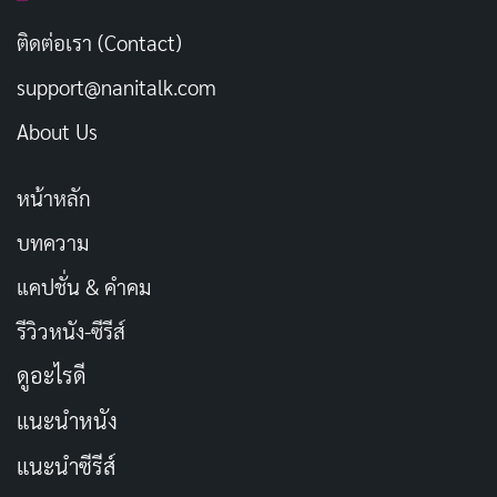
ทันสมัย
ติดต่อเรา (Contact)
สวยได้ไม่ต้องรอ…เปลี่ยนลุคได้ดั่งใจ
support@nanitalk.com
คัดลอก
About Us
ความสวย…คือการลงทุนที่คุ้มค่า
คัดลอก
หน้าหลัก
ศัลยกรรม…เปลี่ยนชีวิตให้ดีขึ้น
คัดลอก
บทความ
แคปชั่น & คำคม
สวยใสไร้ที่ติ…ด้วยศัลยกรรม
คัดลอก
รีวิวหนัง-ซีรีส์
สวยอย่างมั่นใจ…ในแบบที่เป็นคุณ
คัดลอก
ดูอะไรดี
แนะนำหนัง
ความงาม…สร้างได้ด้วยมือคุณ
คัดลอก
แนะนำซีรีส์