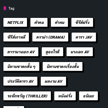
Tag
เปลี่ยนลุค…เพื่อชีวิตที่สดใสกว่า
คัดลอก
NETFLIX
คำคม
คําคม
ซีรีส์ฝรั่ง
สวยอย่างมั่นใจ…ในทุกช่วงวัย
คัดลอก
ซีรีส์เกาหลี
ดราม่า (DRAMA)
ดารา JAV
ความงาม…คือการดูแลตัวเอง
คัดลอก
ดารานางเอก AV
ดูอะไรดี
นางเอก AV
ศัลยกรรม…เพื่อความสมบูรณ์แบบใน
คัดลอก
แบบของคุณ
นิทานชาดกสั้น ๆ
นิทานชาดกเรื่องสั้น
สวย…ไม่ใช่แค่ภายนอก แต่คือความรู้สึก
คัดลอก
ประวัติดารา AV
ผลงาน AV
ที่ดีจากภายใน
ระทึกขวัญ (THRILLER)
หนังฝรั่ง
อนิเมะ
เปลี่ยนลุค…เพื่อความสุขที่ยั่งยืน
คัดลอก