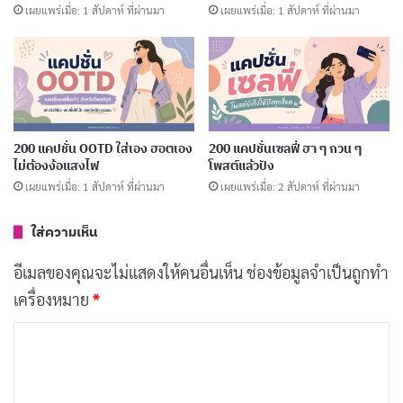
เผยแพร่เมื่อ: 1 สัปดาห์ ที่ผ่านมา
เผยแพร่เมื่อ: 1 สัปดาห์ ที่ผ่านมา
ความงามที่ซ่อนอยู่ภายใน
เพราะความสวย…รอไม่ได้
คัดลอก
ลงทุนกับความงาม…คือการลงทุนที่คุ้ม
คัดลอก
200 แคปชั่น OOTD ใส่เอง ฮอตเอง
200 แคปชั่นเซลฟี่ ฮา ๆ กวน ๆ
ค่าที่สุด
ไม่ต้องง้อแสงไฟ
โพสต์แล้วปัง
เผยแพร่เมื่อ: 1 สัปดาห์ ที่ผ่านมา
เผยแพร่เมื่อ: 2 สัปดาห์ ที่ผ่านมา
ความงามที่แท้จริง…เริ่มต้นจากความ
คัดลอก
ใส่ความเห็น
มั่นใจในตัวเอง
อีเมลของคุณจะไม่แสดงให้คนอื่นเห็น
ช่องข้อมูลจำเป็นถูกทำ
ศัลยกรรม…ไม่ใช่แค่การเปลี่ยนแปลง แต่
คัดลอก
เครื่องหมาย
*
คือการเริ่มต้นใหม่
ค
ว
สวยในแบบที่เป็นคุณ…เพราะคุณมี
คัดลอก
า
คุณค่าในตัวเอง