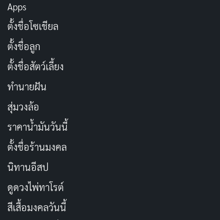
ศัลยกรรม…คือของขวัญให้ตัวเอง
คัดลอก
Apps
ตั้งชื่อโซเชียล
สวย…ไม่ใช่แค่รูปลักษณ์ภายนอก แต่คือ
คัดลอก
ตั้งชื่อลูก
ความรู้สึกจากภายใน
ตั้งชื่อสัตว์เลี้ยง
เปลี่ยนลุค…เพื่อความสุขที่มากกว่า
คัดลอก
ทำนายฝัน
สุ่มวงล้อ
สวยอย่างมั่นใจ…ไม่ต้องแคร์ใคร
คัดลอก
ราคาน้ำมันวันนี้
เพราะความสวย…คือสิทธิของคุณ
คัดลอก
ตั้งชื่อร้านมงคล
นิทานอีสป
สวยในแบบของคุณ…ไม่ต้องเหมือนใคร
คัดลอก
ดูดวงไพ่ทาโรต์
ศัลยกรรม…ไม่ใช่แค่การเปลี่ยนแปลง แต่
คัดลอก
สีเสื้อมงคลวันนี้
คือการสร้างสรรค์