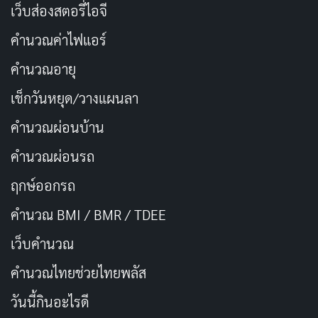
เว็บส่องสตอรี่ไอจี
คำนวณค่าไฟแอร์
สวยอย่างมีคุณค่า…ด้วยศัลยกรรมที่
คัดลอก
ปลอดภัย
คำนวณอายุ
เช็กวันหยุด/วางแผนลา
ความงาม…คือการแสดงออกถึงความ
คัดลอก
คำนวณผ่อนบ้าน
เป็นตัวเอง
คำนวณผ่อนรถ
สวยอย่างเป็นธรรมชาติ…ด้วยเทคนิคที่
คัดลอก
ฤกษ์ออกรถ
เหมาะกับคุณ
คำนวณ BMI / BMR / TDEE
ศัลยกรรม…สร้างความมั่นใจในทุกมิติ
คัดลอก
เว็บคํานวณ
คํานวณไทยช่วยไทยพลัส
สวย…ไม่ใช่แค่รูปร่างหน้าตา แต่คือ
คัดลอก
วันนี้กินอะไรดี
บุคลิกภาพที่โดดเด่น