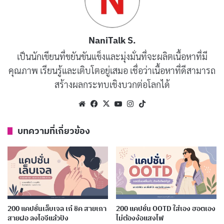
เงินเดือนหมื่นนึง แบ่งไว้เที่ยวสองพัน
คัดลอก
เดือนละนิด ปีละเที่ยว
NaniTalk S.
เป็นนักเขียนที่ขยันขันแข็งและมุ่งมั่นที่จะผลิตเนื้อหาที่มี
จากสกิลเล็กๆ สู่เงินใหญ่ๆ สู่เที่ยวจริงๆ
คัดลอก
คุณภาพ เรียนรู้และเติบโตอยู่เสมอ เชื่อว่าเนื้อหาที่ดีสามารถ
สร้างผลกระทบเชิงบวกต่อโลกได้
ขยันหาตังค์ เพื่อไปนอนชิลที่เขาใหญ่
คัดลอก
Website
Facebook
X
YouTube
Instagram
TikTok
เที่ยวไม่ใช่เรื่องฟุ่มเฟือย แต่เป็นการ
คัดลอก
บทความที่เกี่ยวข้อง
ลงทุนในประสบการณ์
วางแผน 365 วัน เที่ยวสนุก 7 วัน
คัดลอก
ก่อนไปเที่ยว ต้องเที่ยวกับการเก็บเงินให้
คัดลอก
200 แคปชั่นเล็บเจล เก๋ ชิค สายเกา
200 แคปชั่น OOTD ใส่เอง ฮอตเอง
สายฝอ ลงไอจีแล้วปัง
ไม่ต้องง้อแสงไฟ
เป็นก่อน