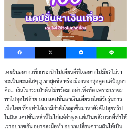
Facebook
X
Messenger
L
เคยฝันอยากแพ็กกระเป๋าไปเที่ยวที่ที่ใจอยากไปมั้ย? ไม่ว่า
จะเป็นทะเลใสๆ ภูเขาสุดชิล หรือเมืองนอกสุดคูล แต่ปัญหา
คือ… เงินในกระเป๋าดันไม่พร้อม! อย่าเพิ่งท้อ เพราะเราจะ
พาไปจุดไฟด้วย
100 แคปชั่นหาเงินเที่ยว
สไตล์วัยรุ่นชาว
เน็ตไทย ที่จะทำให้เรามีกำลังใจลุกขึ้นมาหาตังค์ไปลุยทริป
ในฝัน! แคปชั่นเหล่านี้ไม่ใช่แค่คำพูด แต่เป็นพลังบวกที่ทำให้
เราอยากขยัน อยากลงมือทำ อยากเปลี่ยนความฝันให้เป็น