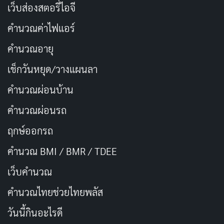
เว็บส่องสตอรี่ไอจี
ดูหนังในโรงภาพยนตร์ หรือดู
คัดลอก
คำนวณค่าไฟแอร์
พระอาทิตย์ตกที่ทะเล?
คำนวณอายุ
ถ้าเก็บได้วันละร้อย ใน 3 เดือนได้เที่ยว
คัดลอก
เช็กวันหยุด/วางแผนลา
เกาหลี
คำนวณผ่อนบ้าน
การเดินทางเริ่มต้นที่การเดินทางไป
คัดลอก
คำนวณผ่อนรถ
ธนาคาร ฝากเงิน
ฤกษ์ออกรถ
คำนวณ BMI / BMR / TDEE
เซฟเงินเหมือนเซฟเกม เก็บ Save Point
คัดลอก
ไว้เรื่อยๆ
เว็บคํานวณ
คํานวณไทยช่วยไทยพลัส
เสื้อผ้าตู้เต็ม หรือประสบการณ์หัวใจ
คัดลอก
เต็ม?
วันนี้กินอะไรดี