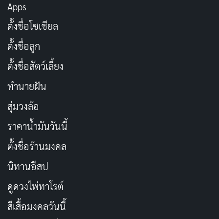
ประสบการณ์ได้
Apps
ตั้งชื่อโซเชียล
เงินในกระเป๋าน้อย แต่ใจอยากไปไกล
คัดลอก
ตั้งชื่อลูก
ตั้งชื่อสัตว์เลี้ยง
ไอเดียหาเงิน ไม่รอให้ใครมาให้ หาเองดี
คัดลอก
กว่า
ทำนายฝัน
สุ่มวงล้อ
รายได้เสริม คือความฝันเสริม ที่ทำให้เรา
คัดลอก
เดินทางได้
ราคาน้ำมันวันนี้
ตั้งชื่อร้านมงคล
เก็บเงินเที่ยว คือการเก็บความฝันไว้ให้
คัดลอก
นิทานอีสป
เป็นจริง
ดูดวงไพ่ทาโรต์
มือถือรุ่นใหม่ หรือประสบการณ์ใหม่?
คัดลอก
สีเสื้อมงคลวันนี้