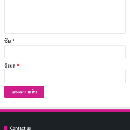
เป็นคนเก็บเงิน ไม่ใช่คนเก็บของ เพราะ
คัดลอก
ม
เงินเก็บแล้วใช้ได้
เ
ห็
เก็บเงินทุกวันจันทร์ พอวันศุกร์ได้เงิน
คัดลอก
น
เที่ยวแล้ว
*
ชื่อ
*
อย่าดูถูกเหรียญ 10 บาท รวมกันแล้วได้
คัดลอก
ตั๋วรถไปหัวหิน
อีเมล
*
ความฝันไม่แพง แต่ตั๋วเครื่องบินแพงมาก
คัดลอก
หาเงินให้ปัง เพื่อทริปสุดมันส์
คัดลอก
เงินเหรียญใส่กระปุก เงินแบงก์ใส่
คัดลอก
ธนาคาร
Contact us