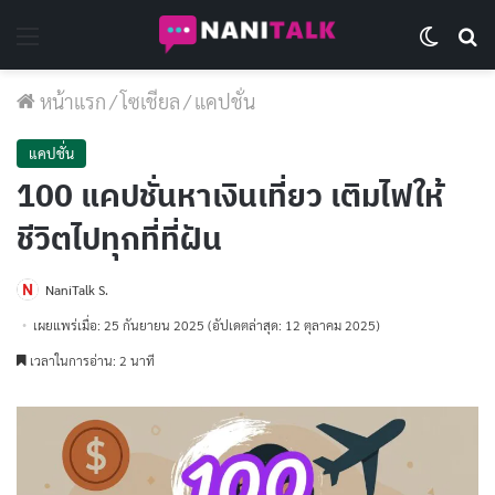
Menu
Switch 
Se
หน้าแรก
/
โซเชียล
/
แคปชั่น
แคปชั่น
100 แคปชั่นหาเงินเที่ยว เติมไฟให้
ชีวิตไปทุกที่ที่ฝัน
NaniTalk S.
เผยแพร่เมื่อ: 25 กันยายน 2025
(อัปเดตล่าสุด: 12 ตุลาคม 2025)
เวลาในการอ่าน: 2 นาที