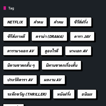
Tag
อยากเที่ยวไกล ต้องเก็บเงินมาไกล
คัดลอก
NETFLIX
คำคม
คําคม
ซีรีส์ฝรั่ง
เก็บตังค์ไปดูซากุระ ฝันต้องเป็นจริง
คัดลอก
ซีรีส์เกาหลี
ดราม่า (DRAMA)
ดารา JAV
ขยันวันนี้ เพื่อไปถ่ายรูปที่คาเฟ่เมืองนอก
คัดลอก
ดารานางเอก AV
ดูอะไรดี
นางเอก AV
เงินเดือนออก เก็บไว้เพื่อทริปสุดปัง
คัดลอก
นิทานชาดกสั้น ๆ
นิทานชาดกเรื่องสั้น
วันนี้งดลาเต้ 1 แก้ว พรุ่งนี้ได้พาดนม 1
คัดลอก
ครั้ง
ประวัติดารา AV
ผลงาน AV
เวลาว่าง = โอกาสหาเงิน = โอกาสเที่ยว
คัดลอก
ระทึกขวัญ (THRILLER)
หนังฝรั่ง
อนิเมะ
ประหยัดทุกวัน เที่ยวทุกปี นี่คือสูตรความ
คัดลอก