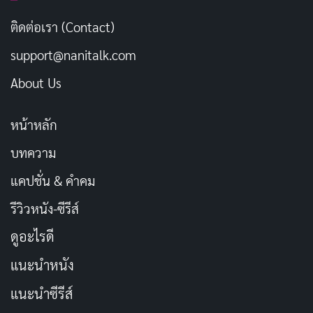
ติดต่อเรา (Contact)
เก็บตังค์ไปดูหิมะ หนาวแค่ไหนก็สู้
คัดลอก
support@nanitalk.com
เงินน้อย ไม่ได้หมายความว่าเที่ยวไม่ได้
About Us
คัดลอก
แค่เที่ยวให้ฉลาด
หน้าหลัก
ความฝันคือการเที่ยว เงินคือกุญแจ
คัดลอก
บทความ
สำคัญ
แคปชั่น & คำคม
รีวิวหนัง-ซีรีส์
ฝันถึงทะเล ต้องขยันก่อนถึงชายฝั่ง
คัดลอก
ดูอะไรดี
เราเก็บเงิน เพื่อไปเก็บความทรงจำ
คัดลอก
แนะนำหนัง
แนะนำซีรีส์
ซื้อความสุข ไม่ได้ แต่เก็บเงินไปซื้อ
คัดลอก