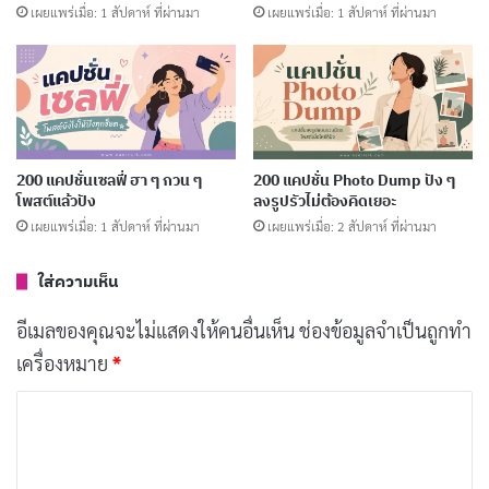
เผยแพร่เมื่อ: 1 สัปดาห์ ที่ผ่านมา
เผยแพร่เมื่อ: 1 สัปดาห์ ที่ผ่านมา
อย่าเสียใจที่เก็บเงิน ให้เสียใจที่ไม่ได้
คัดลอก
เที่ยว
Google Maps หาเส้นทาง Google Sheet
คัดลอก
200 แคปชั่นเซลฟี่ ฮา ๆ กวน ๆ
200 แคปชั่น Photo Dump ปัง ๆ
หาเส้นทางเงิน
โพสต์แล้วปัง
ลงรูปรัวไม่ต้องคิดเยอะ
เผยแพร่เมื่อ: 1 สัปดาห์ ที่ผ่านมา
เผยแพร่เมื่อ: 2 สัปดาห์ ที่ผ่านมา
เก็บตังค์ทีละนิด เพื่อทริปในฝันทีละก้าว
คัดลอก
ใส่ความเห็น
อยากไปเมืองนอก ต้องเริ่มจากงาน
อีเมลของคุณจะไม่แสดงให้คนอื่นเห็น
ช่องข้อมูลจำเป็นถูกทำ
คัดลอก
พาร์ทไทม์
เครื่องหมาย
*
ค
เก็บเงินเท่าไหร่ก็ได้ ขอให้เก็บสม่ำเสมอ
คัดลอก
ว
า