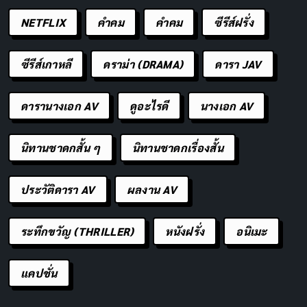
การสั่งอาหารผ่าน “บริกร” คือ Client ขอ ส่วนนักพัฒนา
NETFLIX
คำคม
คําคม
ซีรีส์ฝรั่ง
ซอฟต์แวร์จะกำหนดใน API ว่าต้องใช้ Request แบบใด
(GET, POST, PUT, DELETE ฯลฯ) และจะตอบกลับรูปแบบ
ซีรีส์เกาหลี
ดราม่า (DRAMA)
ดารา JAV
ใด เช่น JSON, XML, HTML เป็นต้น
ดารานางเอก AV
ดูอะไรดี
นางเอก AV
ประเภทของ API
API สามารถแบ่งออกเป็นหลายประเภท โดยแบ่งตามเกณฑ์
นิทานชาดกสั้น ๆ
นิทานชาดกเรื่องสั้น
การอนุญาตการเข้าถึงดังนี้
ประวัติดารา AV
ผลงาน AV
Public API
: เปิดให้บุคคลทั่วไปหรือองค์กรใดก็ได้เข้า
มาใช้งาน โดยอาจมีเงื่อนไขว่าต้องผ่านการลงทะเบียน
ระทึกขวัญ (THRILLER)
หนังฝรั่ง
อนิเมะ
หรือจ่ายค่าบริการ เช่น Google Maps API ที่เปิดให้ใคร
ก็ได้สร้างโครงการเกี่ยวกับแผนที่ได้
แคปชั่น
Partner API
: เป็น API ที่เปิดให้เฉพาะพาร์ทเนอร์หรือ