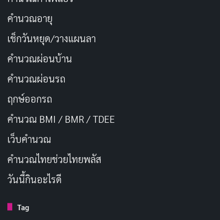
API จะมีการสื่อสารแบบไคลเอ็นต์-เซิร์ฟเวอร์ (Client–
คำนวณอายุ
Server) ซึ่งหมายความว่ามี “ผู้ขอ” กับ “ผู้ให้” อยู่เสมอ
เช็กวันหยุด/วางแผนลา
คำนวณผ่อนบ้าน
Client (ผู้ร้องขอ)
: คือแอปพลิเคชันที่ส่งคำสั่งหรือ
คำขอไปยังส่วนที่เป็น API เช่น แอปบนมือถือ เว็บไซต์
คำนวณผ่อนรถ
หรือระบบภายในองค์กรที่ต้องการข้อมูลหรือฟังก์ชัน
ฤกษ์ออกรถ
บางอย่าง
คำนวณ BMI / BMR / TDEE
Server (ผู้ให้บริการ)
: คือระบบที่รับคำขอและจัดการ
ส่งข้อมูลหรือผลลัพธ์กลับมา เช่น ระบบโฮสต์ที่เก็บ
เว็บคํานวณ
ข้อมูล สภาพอากาศ, แผนที่, การประมวลผลการชำระ
คํานวณไทยช่วยไทยพลัส
เงิน หรือฐานข้อมูลสินค้าต่างๆ
วันนี้กินอะไรดี
ดังนั้นกระบวนการจริงๆ จึงเป็น “สองทาง” Client ขอ
Tag
ข้อมูล ส่วน Server ก็เข้าไปประมวลผลแล้วส่งกลับ คล้ายกับ