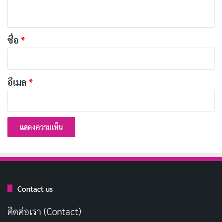
ห็
API ย่อมาจาก “Application Programming Interface”
น
*
กล่าวง่ายๆ มันคือกลไกหรือส่วนต่อประสานที่อนุญาตให้
ชื่อ
*
โปรแกรมสองตัว (หรือมากกว่า) พูดคุยและแลกเปลี่ยน
ข้อมูลกันได้อย่างเป็นระบบ โดยที่โปรแกรมเหล่านั้นไม่
อีเมล
*
จำเป็นต้องเห็นโค้ดภายในของกันและกัน จึงเปรียบเหมือน
“สะพาน” หรือ “บริกร” ที่เชื่อมลูกค้า (Client) เข้ากับห้อง
ครัว (Server) แล้วส่งข้อมูลตอบกลับไปมาอย่างรวดเร็ว
ในภาษาเชิงเทคนิค เรามักอธิบายว่า
API
ทำงานบนรูปแบบ
Request และ Response ผู้ร้องขอ (Client) จะส่งคำสั่ง ซึ่ง
อาจเป็นการขอข้อมูล (GET) สร้างข้อมูล (POST) อัปเดต
ข้อมูล (PUT/PATCH) หรือแม้แต่ลบข้อมูล (DELETE) ไปยัง
Contact us
เซิร์ฟเวอร์ (Server) และเมื่อเซิร์ฟเวอร์ประมวลผลเสร็จจะ
ติดต่อเรา (Contact)
ส่งผลลัพธ์หรือข้อมูลตอบกลับมาทันที