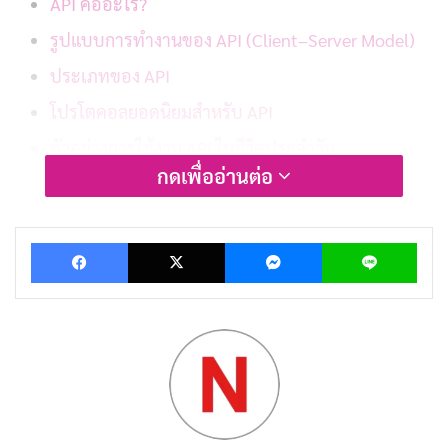
API คืออะไร?
รูปแบบการทำงานของ API (Client–Server Model)
ประเภทของ API
โปรโตคอลยอดนิยมสำหรับ API
ตัวอย่างการใช้งาน API ในชีวิตประจำวัน
กดเพื่ออ่านต่อ
ประโยชน์ของ API ต่อธุรกิจและองค์กร
แนวทางการออกแบบ API ที่ดี
Facebook
X
Messenger
Lin
ข้อควรระวังและปัญหาที่อาจเกิดขึ้น
การตลาดและการสร้างคุณค่าเพิ่มด้วย API
แนวทางในการประยุกต์ใช้ API สำหรับผู้เริ่มต้น
ตัวอย่างโค้ดสั้นๆ ของ REST API ด้วย Node.js
ทิ้งท้าย