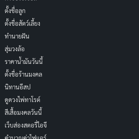
เลอร์จากนิยาย Bret Easton Ellis ที่ความหลอนคืบ
ตั้งชื่อลูก
คลานแบบไม่ต้องเร่ง
เผยแพร่เมื่อ: 2 วัน ที่ผ่านมา
ตั้งชื่อสัตว์เลี้ยง
ทำนายฝัน
ตัวอย่างง่ายๆ คือ หากคุณใช้แอปสั่งอาหาร คุณจะเห็น
สุ่มวงล้อ
ข้อมูลร้านอาหาร เมนู รวมถึงจุดแสดงบนแผนที่ แอปสั่ง
ราคาน้ำมันวันนี้
อาหารจะดึงข้อมูลแผนที่ผ่าน API ของผู้ให้บริการแผนที่
และดึงข้อมูลร้านอาหารจากฐานข้อมูลของแอปเดลิเวอรี
ตั้งชื่อร้านมงคล
เอง เมื่อคุณกดสั่งอาหาร แอปจะส่งคำสั่ง (Request) ไปยัง
นิทานอีสป
ระบบหลังบ้าน เพื่อยืนยันออเดอร์ และระบบก็ส่งกลับว่าออ
ดูดวงไพ่ทาโรต์
เดอร์สำเร็จหรือไม่ (Response)
สีเสื้อมงคลวันนี้
รูปแบบการทำงานของ API (Client–
เว็บส่องสตอรี่ไอจี
Server Model)
คำนวณค่าไฟแอร์