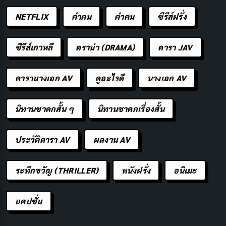
โปรไฟล์ภาพที่ปรับแต่งตามเนื้อหา: ภาพที่สมบูรณ์
NETFLIX
คำคม
คําคม
ซีรีส์ฝรั่ง
แบบในทุกสถานการณ์
ซีรีส์เกาหลี
ดราม่า (DRAMA)
ดารา JAV
Dolby Vision IQ มาพร้อมกับโปรไฟล์ภาพที่ปรับแต่งมา
สำหรับเนื้อหาประเภทต่างๆ เช่น ภาพยนตร์ กีฬา หรือเกม
ดารานางเอก AV
ดูอะไรดี
นางเอก AV
ทำให้คุณสามารถรับชมภาพที่เหมาะสมที่สุดสำหรับแต่ละ
ประเภทของเนื้อหา
นิทานชาดกสั้น ๆ
นิทานชาดกเรื่องสั้น
รองรับ Dolby Vision: ยกระดับประสบการณ์
ประวัติดารา AV
ผลงาน AV
Dolby Vision
Dolby Vision IQ ยังคงรองรับคุณสมบัติทั้งหมดของ Dolby
ระทึกขวัญ (THRILLER)
หนังฝรั่ง
อนิเมะ
Vision ทำให้คุณสามารถเพลิดเพลินกับภาพยนตร์และ
รายการทีวีที่รองรับ Dolby Vision ได้อย่างเต็ม
แคปชั่น
ประสิทธิภาพ