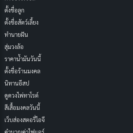
Dolby Vision IQ is new for 2020 and will
ตั้งชื่อลูก
feature on some of the latest TVs due out
ตั้งชื่อสัตว์เลี้ยง
in 2020 from LG and Panasonic.
ทำนายฝัน
But just exactly what is it and why do you
need it?
สุ่มวงล้อ
https://t.co/vhGAh7iaBo
#DolbyVisionIQ
ราคาน้ำมันวันนี้
#DolbyLabs
#Dolby
ตั้งชื่อร้านมงคล
pic.twitter.com/HeqHbOt8W7
นิทานอีสป
— AVForums.com (@AVForums)
May 7,
ดูดวงไพ่ทาโรต์
2020
สีเสื้อมงคลวันนี้
เว็บส่องสตอรี่ไอจี
Dolby Vision IQ: ปรับแต่งภาพอัจฉริยะ
คำนวณค่าไฟแอร์