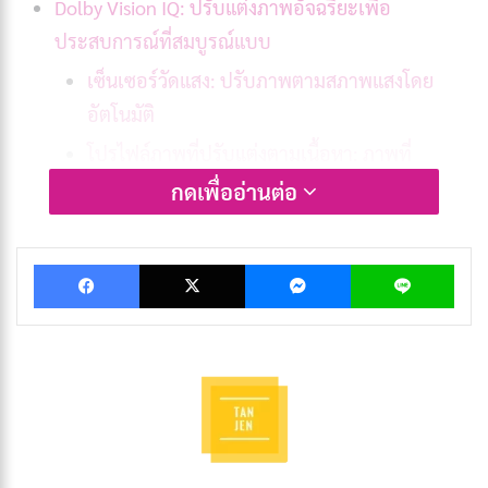
Dolby Vision IQ: ปรับแต่งภาพอัจฉริยะเพื่อ
ประสบการณ์ที่สมบูรณ์แบบ
เซ็นเซอร์วัดแสง: ปรับภาพตามสภาพแสงโดย
อัตโนมัติ
โปรไฟล์ภาพที่ปรับแต่งตามเนื้อหา: ภาพที่
สมบูรณ์แบบในทุกสถานการณ์
กดเพื่ออ่านต่อ
รองรับ Dolby Vision: ยกระดับประสบการณ์
Dolby Vision
Facebook
X
Messenger
Lin
ตารางเปรียบเทียบ Dolby Vision vs. Dolby Vision IQ
สรุป: เลือกเทคโนโลยี HDR ที่ใช่สำหรับคุณ
Dolby Vision: มาตรฐานใหม่ของ
ภาพยนตร์และโทรทัศน์