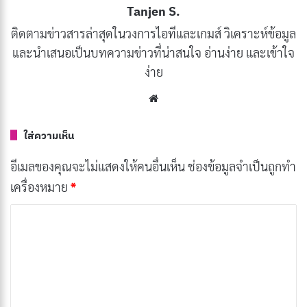
Dolby Vision เป็นเทคโนโลยี HDR ที่ได้รับการยอมรับอย่าง
Tanjen S.
กว้างขวางในอุตสาหกรรมภาพยนตร์และโทรทัศน์ ด้วย
ติดตามข่าวสารล่าสุดในวงการไอทีและเกมส์ วิเคราะห์ข้อมูล
ความสามารถในการแสดงผลภาพที่มีความลึก ความคมชัด
และนำเสนอเป็นบทความข่าวที่น่าสนใจ อ่านง่าย และเข้าใจ
และสีสันที่สดใส ทำให้ภาพยนตร์และรายการทีวีที่รองรับ
ง่าย
Dolby Vision มีความสมจริงและน่าตื่นตาตื่นใจยิ่งขึ้น
Website
ใส่ความเห็น
อีเมลของคุณจะไม่แสดงให้คนอื่นเห็น
ช่องข้อมูลจำเป็นถูกทำ
เครื่องหมาย
*
ค
ว
า
ม
เ
Dynamic Metadata: หัวใจสำคัญของ Dolby