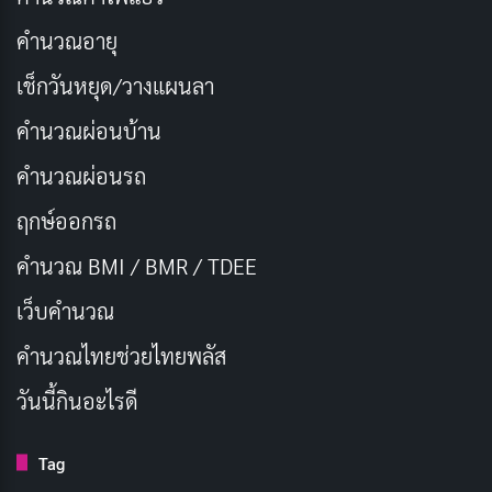
เพื่อประสบการณ์ที่สมบูรณ์แบบ
คำนวณอายุ
Dolby Vision IQ เป็นเทคโนโลยี HDR รุ่นใหม่ที่พัฒนาต่อย
เช็กวันหยุด/วางแผนลา
อดมาจาก Dolby Vision โดยเพิ่มความสามารถในการปรับ
คำนวณผ่อนบ้าน
แต่งภาพให้เหมาะสมกับสภาพแสงในห้องของคุณโดย
อัตโนมัติ ทำให้คุณสามารถเพลิดเพลินกับภาพที่สวยงาม
คำนวณผ่อนรถ
ที่สุดได้ตลอดเวลา ไม่ว่าจะเป็นเวลากลางวันหรือกลางคืน
ฤกษ์ออกรถ
เซ็นเซอร์วัดแสง: ปรับภาพตามสภาพแสงโดย
คำนวณ BMI / BMR / TDEE
อัตโนมัติ
เว็บคํานวณ
Dolby Vision IQ ใช้เซ็นเซอร์วัดแสงในตัวโทรทัศน์เพื่อ
คํานวณไทยช่วยไทยพลัส
ตรวจจับสภาพแสงในห้องของคุณ จากนั้นจะปรับแต่งภาพ
วันนี้กินอะไรดี
ให้เหมาะสมกับสภาพแสงนั้นๆ ทำให้ภาพมีความคมชัดและ
สวยงามไม่ว่าจะดูในห้องที่สว่างหรือมืด
Tag