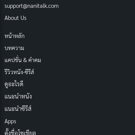
support@nanitalk.com
Dolby Vision vs. Dolby Vision IQ แตกต่างกัน
อย่างไร?
About Us
พฤษภาคม 21, 2024
หน้าหลัก
ความสว่างสูงสุด 10,000 Nits: ความสว่างที่เหนือ
บทความ
กว่า
แคปชั่น & คำคม
Dolby Vision สามารถรองรับความสว่างสูงสุดถึง 10,000
รีวิวหนัง-ซีรีส์
Nits ซึ่งสูงกว่า HDR10 มาตรฐานทั่วไปถึง 4 เท่า ทำให้ภาพ
ดูอะไรดี
มีความสว่างและคมชัดยิ่งขึ้น โดยเฉพาะในฉากที่มีแสงจ้า
แนะนำหนัง
หรือฉากกลางคืน
แนะนำซีรีส์
Apps
ตั้งชื่อโซเชียล