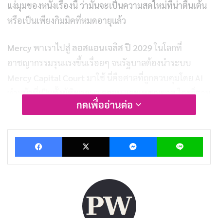
แง่มุมของหนังเรื่องนี้ ว่ามันจะเป็นความสดใหม่ที่น่าตื่นเต้น
หรือเป็นเพียงกิมมิคที่หมดอายุแล้ว
Mercy
พาเราไปสู่
ลอสแอนเจลิส ปี 2029
ในโลกที่
อาชญากรรมรุนแรงขึ้นเรื่อยๆ จนรัฐบาลต้องนำระบบ
Mercy Capital Court
มาใช้ นี่คือศาลที่ถูกควบคุมโดย AI
ทำหน้าที่เป็นทั้งผู้พิพากษา ลูกขุน และเพชฌฆาต ใครก็ตาม
กดเพื่ออ่านต่อ
ที่ถูกกล่าวหาในคดีร้ายแรงจะต้องพิสูจน์ความบริสุทธิ์ของ
ตัวเองภายในเวลาที่กำหนด ไม่งั้นก็ถูกประหารทันที
Facebook
X
Messenger
Lin
นักสืบ
คริส เรเวน (Chris Raven)
เป็นหนึ่งในผู้ออกแบบ
ระบบนี้ แต่ตอนนี้เขากลับกลายเป็นเหยื่อ ตื่นขึ้นมาในสภาพ
เมาค้าง สับสน และถูกมัดติดกับเก้าอี้ในห้องพิจารณาคดี
ของ
Mercy Court
ตรงหน้าเขาคือหน้าจอขนาดใหญ่ที่
แสดงภาพ
ผู้พิพากษาแมดด็อกซ์ (Judge Maddox)
รับบท