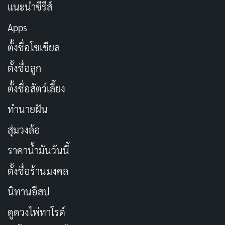
มนุษย์โดยไม่เข้าใจมันจริงๆ มันสร้าง
Uncanny Valley
แนะนำซีรีส์
Effect
ที่น่าขนลุกมากกว่าหุ่นยนต์หน้าตายแบบเดิมๆ ใครที่
Apps
ชอบ
หนังไซไฟ
เกี่ยวกับ AI จะต้องประทับใจการตีความบท
ตั้งชื่อโซเชียล
นี้แน่นอน
ตั้งชื่อลูก
ตั้งชื่อสัตว์เลี้ยง
ทำนายฝัน
สุ่มวงล้อ
ราคาน้ำมันวันนี้
ตั้งชื่อร้านมงคล
นิทานอีสป
Screenlife
คือเทคนิคการเล่าเรื่องที่ทุกอย่างเกิดขึ้นบน
ดูดวงไพ่ทาโรต์
หน้าจอคอมพิวเตอร์ แท็บเล็ต หรือสมาร์ตโฟน เบ็คมัมเบ