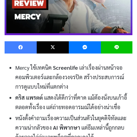
Facebook
X
Messenger
L
Mercy ใช้เทคนิค
Screenlife
เล่าเรื่องผ่านหน้าจอ
คอมพิวเตอร์และกล้องวงจรปิด สร้างประสบการณ์
การดูแบบใหม่ที่แตกต่าง
คริส แพรตต์
แสดงได้ดีกว่าที่คาด แม้ต้องนั่งบนเก้าอี้
ตลอดทั้งเรื่อง แต่ถ่ายทอดอารมณ์ได้อย่างน่าเชื่อ
หนังตั้งคำถามเรื่องความเป็นส่วนตัวในยุคดิจิทัลและ
ความน่ากลัวของ
AI พิพากษา
แต่ธีมเหล่านี้ถูกกลบ
ด้วยฉากไล่ล่าและพล็อตที่คาดเดาได้