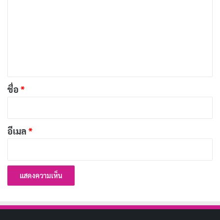
ครอบครัว
า
เผยแพร่เมื่อ: 1 สัปดาห์ ที่ผ่านมา
ม
เ
[รีวิว-เรื่องย่อ] 72 Hours (2026) หนัง Netflix ที่มีเค
ห็
วิน ฮาร์ต แต่ไม่มีมุก
น
เผยแพร่เมื่อ: 1 สัปดาห์ ที่ผ่านมา
*
ชื่อ
*
[รีวิว-เรื่องย่อ] A Toxic Love Story (2026) สารคดี
True Crime พลิกคดีสตอล์กเกอร์
เผยแพร่เมื่อ: 2 สัปดาห์ ที่ผ่านมา
อีเมล
*
[รีวิว-เรื่องย่อ] Elize: Shadows of a Woman
(2026) หนังบราซิลที่มีแค่เงาไร้มิติ
เผยแพร่เมื่อ: 2 สัปดาห์ ที่ผ่านมา
สิ่งที่น่าประทับใจคือแพรตต์สามารถถ่ายทอดความสับสน