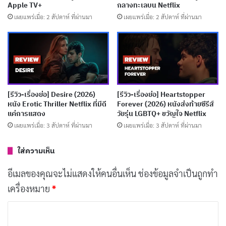
เรเวนมีเวลาแค่ 90 นาทีในการใช้
Municipal Cloud
ซึ่งให้
Apple TV+
กลางทะเลบน Netflix
เขาเข้าถึงกล้องวงจรปิดทุกตัวในเมือง โทรศัพท์มือถือ และ
เผยแพร่เมื่อ: 2 สัปดาห์ ที่ผ่านมา
เผยแพร่เมื่อ: 2 สัปดาห์ ที่ผ่านมา
ฐานข้อมูลทุกอย่าง เพื่อค้นหาหลักฐานมาพิสูจน์ว่าตัวเองไม่
ได้เป็นฆาตกร
ต้องยอมรับว่า
คริส แพรตต์
ในหนังเรื่องนี้ทำได้ดีกว่าที่
หลายคนคาด ปกติเราเห็นเขาในบทบาทที่ใช้ร่างกายเยอะ
[รีวิว-เรื่องย่อ] Desire (2026)
[รีวิว-เรื่องย่อ] Heartstopper
หนัง Erotic Thriller Netflix ที่มีดี
Forever (2026) หนังส่งท้ายซีรีส์
ไม่ว่าจะเป็น Star-Lord ใน Guardians of the Galaxy หรือ
แค่การแสดง
วัยรุ่น LGBTQ+ ขวัญใจ Netflix
Owen ใน Jurassic World แต่ใน Mercy เขาต้องนั่งอยู่บน
เผยแพร่เมื่อ: 3 สัปดาห์ ที่ผ่านมา
เผยแพร่เมื่อ: 3 สัปดาห์ ที่ผ่านมา
เก้าอี้ตลอดทั้งเรื่อง การแสดงจึงต้องมาจากสีหน้าและน้ำ
ใส่ความเห็น
เสียงเป็นหลัก
อีเมลของคุณจะไม่แสดงให้คนอื่นเห็น
ช่องข้อมูลจำเป็นถูกทำ
บทความที่เกี่ยวข้อง
เครื่องหมาย
*
[รีวิว-เรื่องย่อ] The Truthers (2026) หนังดราม่า
ค
ทริลเลอร์สเปน เมื่อทฤษฎีสมคบคิดกลืนกิน
ว