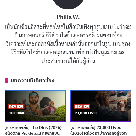
โดย
รีเบคก้า เฟอร์กูสัน (Rebecca Ferguson)
โปรแกรม
AI ที่จะแจ้งข้อหาและกำหนดชะตากรรมของเขา
PhiRa W.
เป็นนักเขียนอิสระที่หลงใหลในสื่อบันเทิงทุกรูปแบบ ไม่ว่าจะ
เป็นภาพยนตร์ ซีรีส์ วาไรตี้ และสารคดี ผมชอบที่จะ
วิเคราะห์และถอดรหัสเนื้อหาเหล่านั้นออกมาในรูปแบบของ
รีวิวที่เข้าใจง่ายและสนุกสนาน เพื่อแบ่งปันมุมมองและ
ประสบการณ์ให้กับผู้อ่าน
บทความที่เกี่ยวข้อง
ข้อหาคือการ
แทงภรรยา นิโคล (Annabelle Wallis)
จนเสีย
ชีวิตในห้องครัวบ้านของพวกเขา หน้าจอแสดง
Guilty
Meter
หรือมาตรวัดความผิดที่ขึ้นไปถึง 90 กว่าเปอร์เซ็นต์
[รีวิว-เรื่องย่อ] The Dink (2026)
[รีวิว-เรื่องย่อ] 23,000 Lives
หนังตลก Pickleball ดูเพลินบน
(2026) หนังดราม่าภารกิจกู้ชีวิต