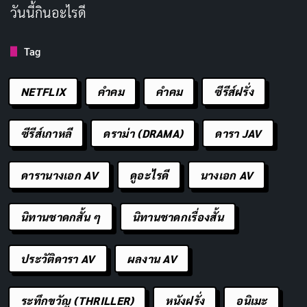
รบกวนมากกว่าจะช่วยเล่าเรื่อง
วันนี้กินอะไรดี
หนังตั้งคำถามที่น่าสนใจมากเกี่ยวกับ
ความเป็นส่วนตัว
ใน
Tag
ยุคที่ทุกคนถ่ายวิดีโอด้วยสมาร์ตโฟน กล้องวงจรปิดอยู่ทุก
มุมเมือง และ AI อย่าง ChatGPT หรือ
Gemini
สามารถ
NETFLIX
คำคม
คําคม
ซีรีส์ฝรั่ง
วิเคราะห์ข้อมูลมหาศาล แต่น่าเสียดายที่ธีมเหล่านี้ถูกทิ้งไป
อย่างรวดเร็ว แทนที่ด้วยฉากไล่ล่าโดรนและพล็อตที่คาดเดา
ซีรีส์เกาหลี
ดราม่า (DRAMA)
ดารา JAV
ได้ล่วงหน้าหลายฉาก
ดารานางเอก AV
ดูอะไรดี
นางเอก AV
บทหนังของ
มาร์โค แวน เบลล์ (Marco van Belle)
โรย
เบาะแสไว้อย่างเห็นได้ชัดเกินไป คนดูที่เคยดูหนังแนว
ทริล
นิทานชาดกสั้น ๆ
นิทานชาดกเรื่องสั้น
เลอร์จิตวิทยา
มาเยอะน่าจะเดาตัวร้ายได้ตั้งแต่ครึ่งแรก
และพอเฉลยออกมาก็รู้สึกว่ามันผสมผสานระหว่าง The
ประวัติดารา AV
ผลงาน AV
Fugitive และ
Minority Report
แบบไม่ค่อยลงตัว
ระทึกขวัญ (THRILLER)
หนังฝรั่ง
อนิเมะ