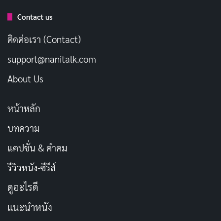
ความกลัว และความมุ่งมั่นของคนที่ถูกกล่าวหาอย่างไม่
Contact us
ยุติธรรมได้อย่างน่าเชื่อ แม้บางจังหวะจะดูเหมือน
“พยายามมากไป” แต่โดยรวมถือว่าเขาพิสูจน์ตัวเองได้ว่า
ติดต่อเรา (Contact)
สามารถรับบทดราม่าหนักๆ ได้ ไม่ใช่แค่หนัง
แอ็คชั่นผจญ
support@nanitalk.com
ภัย
เท่านั้น
About Us
รีเบคก้า เฟอร์กูสัน
ในบทผู้พิพากษาแมดด็อกซ์เป็นอีก
ไฮไลต์ของหนัง แม้เธอจะไม่ได้อยู่ในห้องเดียวกับแพรตต์
หน้าหลัก
เลยตลอดทั้งเรื่อง เพราะตัวละครเป็นเพียงโปรแกรม AI ที่
บทความ
ปรากฏบนหน้าจอ แต่เธอสร้างบรรยากาศที่ชวนให้รู้สึก
แคปชั่น & คำคม
อึดอัดและหวาดกลัว
รีวิวหนัง-ซีรีส์
สิ่งที่น่าสนใจคือวิธีที่เฟอร์กูสันเล่นบท AI ไม่ใช่แบบไร้
ดูอะไรดี
อารมณ์ 100% แต่มีการยิ้มเล็กๆ และการกระตุกใบหน้า
แนะนำหนัง
เบาๆ ที่ทำให้รู้สึกว่า AI ตัวนี้กำลัง “เลียนแบบ” อารมณ์