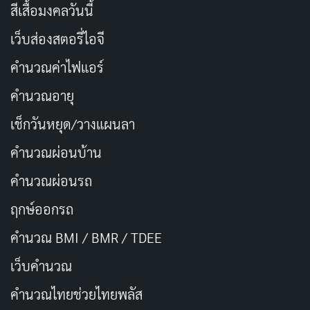
สีเสื้อมงคลวันนี้
ตอฟ เป็นผู้บุกเบิกเทคนิคนี้และใช้มันสร้างหนังฮิตหลาย
เว็บส่องสตอรี่ไอจี
เรื่องอย่าง
Unfriended (2014)
, Host (2020) และ Missing
(2023) ซึ่งทำเงินหลายสิบล้านดอลลาร์จากต้นทุนไม่กี่ล้าน
คำนวณค่าไฟแอร์
คำนวณอายุ
ใน Mercy เทคนิคนี้ถูกนำมาใช้อย่างเต็มที่ เราจะเห็นหน้า
จอกระโดดไปมาระหว่างคลิปจากมือถือ ฟุตเทจจากโดรน
เช็กวันหยุด/วางแผนลา
ตำรวจ กล้องวงจรปิดร้านอาหาร กล้องจับนกของเพื่อนบ้าน
คำนวณผ่อนบ้าน
และอีกมากมาย มันสร้างความรู้สึกว่าเราอยู่ในโลกที่ไม่มี
คำนวณผ่อนรถ
ความเป็นส่วนตัวอีกต่อไป ทุกการเคลื่อนไหวถูกบันทึกไว้
หมด
ฤกษ์ออกรถ
คำนวณ BMI / BMR / TDEE
แต่ปัญหาคือหลังจากผ่านไปครึ่งชั่วโมง เทคนิคนี้เริ่มทำให้
เว็บคํานวณ
รู้สึกเหนื่อย หน้าจอที่กระโดดไปมาตลอดเวลาอาจทำให้บาง
คนเวียนหัว และความรู้สึก “ใหม่” ก็หายไป กลายเป็นสิ่งที่
คํานวณไทยช่วยไทยพลัส