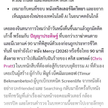
เหมาะกับคนที่ชอบ
หนังทริลเลอร์จิตวิทยา
และอยาก
เห็นมุมมองใหม่ของเทคโนโลยี AI ในอนาคตอันใกล้
เคยลองจินตนาการไหมว่าถ้าวันหนึ่งตื่นขึ้นมาแล้วถูกมัดติด
เก้าอี้ พร้อมกับ
ปัญญาประดิษฐ์
ที่บอกว่าเราฆ่าคนตาย
และมีเวลาแค่ 90 นาทีพิสูจน์ตัวเองก่อนถูกประหารชีวิต
ทันที จะทำยังไง?
หนัง Mercy (2026)
หรือชื่อไทย
90 นาที
สั่งตาย
พาเราไปสัมผัสกับฝันร้ายของ
คริส แพรตต์ (
Chris
Pratt
)
ในบทนักสืบที่ต้องต่อสู้กับระบบยุติธรรม AI ที่ตัวเอง
เคยเป็นผู้สร้าง ผู้กำกับ
ทิมูร์ เบ็คมัมเบตอฟ (Timur
Bekmambetov)
ผู้บุกเบิกเทคนิค
Screenlife
จากหนังดัง
อย่าง Unfriended และ Searching กลับมาอีกครั้งกับหนัง
ระทึกขวัญที่เล่าเรื่องผ่านหน้าจอคอมพิวเตอร์ กล้อง
วงจรปิด และโดรนตำรวจ ในบทความนี้จะพาไปเจาะลึกทุก