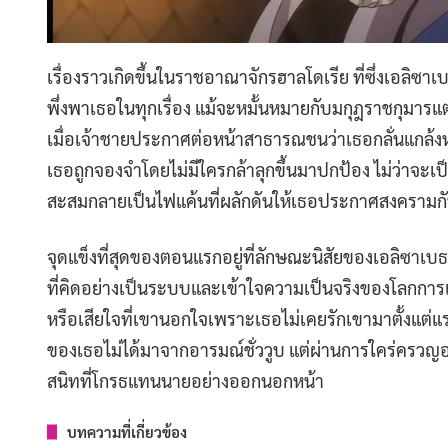
เรื่องราวเกิดขึ้นในราชอาณาจักรฮาลโดเรีย ที่ซึ่งเอลิซ
พึ่งพาเธอในทุกเรื่อง แม้จะหมั้นหมายกับมกุฎราชกุมารแ
เมื่อเจ้าชายประกาศต่อหน้าสาธารณชนว่าเธอกลั่นแกล้งห
เธอถูกจองจำโดยไม่มีใครกล้าลุกขึ้นมาปกป้อง ไม่ว่าจ
สะสมกลายเป็นไฟแค้นที่ผลักดันให้เธอประกาศสงครามกั
จุดแข็งที่สุดของตอนแรกอยู่ที่ลักษณะนิสัยของเอลิซาเบธ
ที่คิดอย่างเป็นระบบและเข้าใจความเป็นจริงของโลกการเมือง
หรือเสียใจที่เขานอกใจเพราะเธอไม่เคยรักเขามาตั้งแต่แร
ของเธอไม่ได้มาจากอารมณ์ชั่ววูบ แต่ผ่านการใคร่ครวญอ
สนิทที่โกรธแทนนายอย่างออกนอกหน้า
บทความที่เกี่ยวข้อง