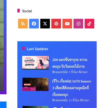
Social
RSS
Facebook
X
Pinterest
YouTube
Instagram
TikTok
Last Updates
200 แคปชั่นซากุระ หวาน
ละมุน รับวันดอกไม้บาน
เผยแพร่เมื่อ: 1 ชั่วโมง ที่ผ่านมา
[รีวิว-เรื่องย่อ] 1670 Season
3 เสียดสีสังคมผ่านยุคมืดที่
5.2
เริ่มหมดมุก
เผยแพร่เมื่อ: 11 ชั่วโมง ที่ผ่านมา
Messenger