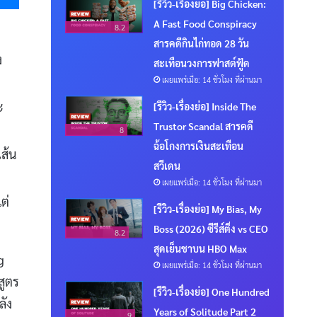
[รีวิว-เรื่องย่อ] Big Chicken:
A Fast Food Conspiracy
8.2
สารคดีกินไก่ทอด 28 วัน
ง
สะเทือนวงการฟาสต์ฟู้ด
เผยแพร่เมื่อ: 14 ชั่วโมง ที่ผ่านมา
ะ
[รีวิว-เรื่องย่อ] Inside The
Trustor Scandal สารคดี
8
ฉ้อโกงการเงินสะเทือน
ส้น
สวีเดน
เผยแพร่เมื่อ: 14 ชั่วโมง ที่ผ่านมา
ต่
[รีวิว-เรื่องย่อ] My Bias, My
Boss (2026) ซีรีส์ติ่ง vs CEO
8.2
สุดเย็นชาบน HBO Max
g
เผยแพร่เมื่อ: 14 ชั่วโมง ที่ผ่านมา
สูตร
[รีวิว-เรื่องย่อ] One Hundred
ลัง
Years of Solitude Part 2
9