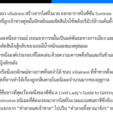
ะแนว villainess สร้างจากไลต์โนเวล ออกอากาศในซีซั่น Summer
ูกเจ้าชายคู่หมั้นหักหลังและตัดสินใจใช้พลังกริมัวร์ล้างแค้นทั้
เหตุผลเหนืออารมณ์ เธอมองการหมั้นเป็นแค่พันธะทางการเมือง แล
ตัดสินใจสู้กลับของเธอมีน้ำหนักและสมเหตุสมผล
กหนึ่งองค์ประกอบที่โดดเด่น ด้วยความเคารพซึ่งกันและกันข้ามเ
ิงหักหลัง
รือมีเอกลักษณ์ทางภาพที่จดจำได้ ขนบ villainess ที่ซ้ำซากตั้งแ
จำกัดที่อาจทำให้เรื่องถูกกลืนหายในอนิเมะจำนวนมากของฤดูกาล
่อยาวที่สุดเรื่องหนึ่งของซีซั่น A Livid Lady’s Guide to Gettin
imoires อนิเมะที่ดัดแปลงมาจากไลต์โนเวลแนวแฟนตาซีซึ่งจับ
วเอกจาก “ทำลายแค่เจ้าชาย” ไปเป็น “ทำลายทั้งอาณาจักร” ห