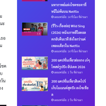
มหากาพย์แห่งโชคชะตาที่
หนีไม่พ้นบน Netflix
ุม
เผยแพร่เมื่อ: 14 ชั่วโมง ที่ผ่านมา
ขณะ
[รีวิว-เรื่องย่อ] Wild Sing
(2026) หนังเกาหลีไอดอล
7.5
มเธอ
ตกอับคืนเวที ฝังใจกว่าแค่
คน
เพลงเดียวใน Netflix
เผยแพร่เมื่อ: 14 ชั่วโมง ที่ผ่านมา
200 แคปชั่นเที่ยวฮ่องกง เก๋ๆ
บโชค
โพสต์รูปปัง อัปเดต 2026
เผยแพร่เมื่อ: 1 วัน ที่ผ่านมา
ับ
นวัน
200 แคปชั่นเที่ยวสิงคโปร์
าง
เก็บโมเมนต์สุดปัง ลงโซเชีย
ล
เผยแพร่เมื่อ: 2 วัน ที่ผ่านมา