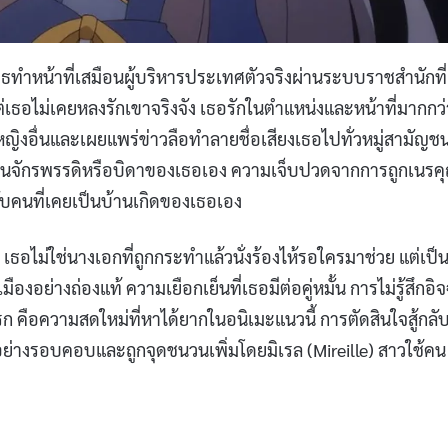
าเบธทำหน้าที่เสมือนผู้บริหารประเทศตัวจริงผ่านระบบราชสำนักที่
ต่เธอไม่เคยหลงรักเขาจริงจัง เธอรักในตำแหน่งและหน้าที่มากกว่
ญิงอื่นและเผยแพร่ข่าวลือทำลายชื่อเสียงเธอไปทั่วหมู่สามัญช
ะเป็นจักรพรรดิหรือบิดาของเธอเอง ความเจ็บปวดจากการถูกเนรค
บคนที่เคยเป็นบ้านเกิดของเธอเอง
 เธอไม่ใช่นางเอกที่ถูกกระทำแล้วนั่งร้องไห้รอใครมาช่วย แต่เป
อย่างถ่องแท้ ความเยือกเย็นที่เธอมีต่อคู่หมั้น การไม่รู้สึกอิ
ก คือความสดใหม่ที่หาได้ยากในอนิเมะแนวนี้ การตัดสินใจสู้กลั
ย่างรอบคอบและถูกจุดชนวนเพิ่มโดยมิเรล (Mireille) สาวใช้คน