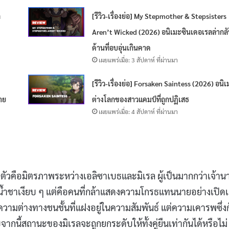
ก
[รีวิว-เรื่องย่อ] My Stepmother & Stepsisters
Aren’t Wicked (2026) อนิเมะซินเดอเรลล่ากล
ด้านที่อบอุ่นเกินคาด
เผยแพร่เมื่อ: 3 สัปดาห์ ที่ผ่านมา
[รีวิว-เรื่องย่อ] Forsaken Saintess (2026) อนิ
าย
ต่างโลกของสาวแคมป์ที่ถูกปฏิเสธ
เผยแพร่เมื่อ: 4 สัปดาห์ ที่ผ่านมา
ดตัวคือมิตรภาพระหว่างเอลิซาเบธและมิเรล ผู้เป็นมากกว่าเจ้าน
ดน้ำชาเงียบ ๆ แต่คือคนที่กล้าแสดงความโกรธแทนนายอย่างเปิด
ีความต่างทางชนชั้นที่แฝงอยู่ในความสัมพันธ์ แต่ความเคารพซึ่ง
ับจากนี้สถานะของมิเรลจะถูกยกระดับให้ทั้งคู่ยืนเท่ากันได้หรือไม่