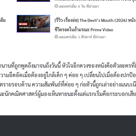
เผยแพร่เมื่อ: 6 วัน ที่ผ่านมา
กลืม
[รีวิว-เรื่องย่อ] The Devil’s Mouth (2026) หนั
ชีวิตรอดในถ้ำมรณะ Prime Video
เผยแพร่เมื่อ: 1 สัปดาห์ ที่ผ่านมา
นานที่ถูกพูดถึงมาจนถึงวันนี้ หัวใจอีกดวงของหนังคือตัวละครที่ม
ามอึดอัดเมื่อต้องอยู่ใกล้เด็ก ๆ ค่อย ๆ เปลี่ยนไปเมื่อต้องปกป้
ยรอบด้าน ความสัมพันธ์ที่ค่อย ๆ ก่อตัวนี้ถูกเล่าอย่างแนบเน
านะนักคณิตศาสตร์ผู้มองเห็นหายนะตั้งแต่แรกเริ่มคือกระบอกเสี