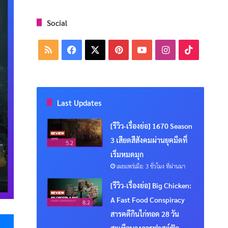
Social
RSS
Facebook
X
Pinterest
YouTube
Instagram
TikTok
Last Updates
[รีวิว-เรื่องย่อ] 1670 Season
3 เสียดสีสังคมผ่านยุคมืดที่
5.2
เริ่มหมดมุก
เผยแพร่เมื่อ: 3 ชั่วโมง ที่ผ่านมา
[รีวิว-เรื่องย่อ] Big Chicken:
A Fast Food Conspiracy
8.2
Messenger
สารคดีกินไก่ทอด 28 วัน
สะเทือนวงการฟาสต์ฟู้ด