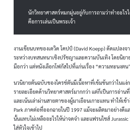
นักวิทยาศาสตร์หมกมุ่นอยู่กับการถามว่าทำอะไรได้
คือการเล่นเป็นพระเจ้า
งานเขียนบทของเดวิด โคปป์ (David Koepp) ดัดแปลงจากน
ระหว่างบทสนทนาเชิงปรัชญาและความบันเทิง โดยนิยา
มือกว่า แต่หนังเลือกโฟกัสไปที่แก่นเรื่อง “ความทะนงตน”
นวนิยายต้นฉบับของไครช์ตันมีเนื้อหาที่เข้มข้นกว่าใน
รายละเอียดด้านวิทยาศาสตร์มากกว่า แต่ก็เป็นการอ่านที
และเน้นเล่าผ่านสายตาของผู้มาเยือนเกาะแทน ทำให้เข้าถึงก
Park ภาคต่อที่ออกฉายในปี 1997 แม้จะผลิตมาอย่างดีแล
นั้นแทบไม่เหลืออะไรให้น่าจดจำ และแฟรนไชส์ Jurassic 
ใส่หัวใจเข้าไป