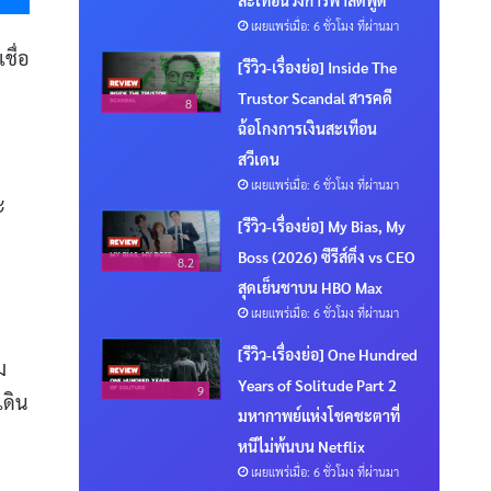
เผยแพร่เมื่อ: 6 ชั่วโมง ที่ผ่านมา
ชื่อ
[รีวิว-เรื่องย่อ] Inside The
Trustor Scandal สารคดี
8
ฉ้อโกงการเงินสะเทือน
สวีเดน
เผยแพร่เมื่อ: 6 ชั่วโมง ที่ผ่านมา
ะ
[รีวิว-เรื่องย่อ] My Bias, My
Boss (2026) ซีรีส์ติ่ง vs CEO
8.2
สุดเย็นชาบน HBO Max
เผยแพร่เมื่อ: 6 ชั่วโมง ที่ผ่านมา
[รีวิว-เรื่องย่อ] One Hundred
ม
Years of Solitude Part 2
9
เดิน
มหากาพย์แห่งโชคชะตาที่
หนีไม่พ้นบน Netflix
เผยแพร่เมื่อ: 6 ชั่วโมง ที่ผ่านมา