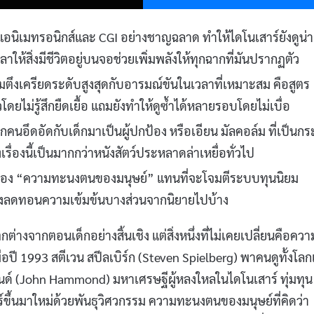
นิเมทรอนิกส์และ CGI อย่างชาญฉลาด ทำให้ไดโนเสาร์ยังดูน่าเ
ลาให้สิ่งมีชีวิตอยู่บนจอช่วยเพิ่มพลังให้ทุกฉากที่มันปรากฏตัว
ามตึงเครียดระดับสูงสุดกับอารมณ์ขันในเวลาที่เหมาะสม คือสูตร
ดยไม่รู้สึกยืดเยื้อ แถมยังทำให้ดูซ้ำได้หลายรอบโดยไม่เบื่อ
นจากคนอึดอัดกับเด็กมาเป็นผู้ปกป้อง หรือเอียน มัลคอล์ม ที่เป็นกร
รื่องนี้เป็นมากกว่าหนังสัตว์ประหลาดล่าเหยื่อทั่วไป
นเรื่อง “ความทะนงตนของมนุษย์” แทนที่จะโจมตีระบบทุนนิยม
ต้องลดทอนความเข้มข้นบางส่วนจากนิยายไปบ้าง
ตกต่างจากตอนเด็กอย่างสิ้นเชิง แต่สิ่งหนึ่งที่ไม่เคยเปลี่ยนคือควา
ื่อปี 1993 สตีเวน สปีลเบิร์ก (Steven Spielberg) พาคนดูทั้งโลก
นด์ (John Hammond) มหาเศรษฐีผู้หลงใหลในไดโนเสาร์ ทุ่มทุน
สตร์ขึ้นมาใหม่ด้วยพันธุวิศวกรรม ความทะนงตนของมนุษย์ที่คิดว่า