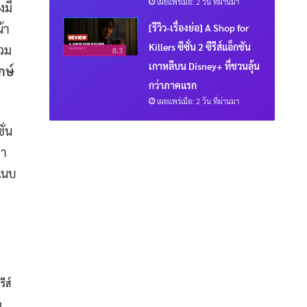
เผยแพร่เมื่อ: 2 วัน ที่ผ่านมา
งมี
้า
[รีวิว-เรื่องย่อ] A Shop for
Killers ซีซั่น 2 ซีรีส์แอ็กชัน
่วม
8.3
เกาหลีบน Disney+ ที่ชวนลุ้น
กษ์
กว่าภาคแรก
เผยแพร่เมื่อ: 2 วัน ที่ผ่านมา
ั่น
้า
งแนบ
ีส์
ม