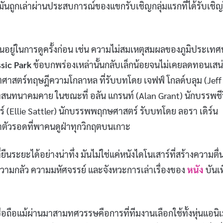
ันถูกเล่าผ่านประสบการณ์ของแขกรับเชิญกลุ่มแรกที่ได้รับเชิญ
่อนอยู่ในการดูครั้งก่อน เช่น ความไม่สมเหตุสมผลของภูมิประเทศ
sic Park
ข้อบกพร่องเหล่านั้นกลับเล็กน้อยจนไม่เคยลดทอนเสน่
ิตศาสตร์ทฤษฎีความโกลาหล ที่รับบทโดย เจฟฟ์ โกลด์บลุม (Jeff
ทสนทนาคมคาย ในขณะที่ อลัน แกรนท์ (Alan Grant) นักบรรพชี
์ (Ellie Sattler) นักบรรพพฤกษศาสตร์ รับบทโดย ลอรา เดิร์น
ัวรอดที่พาคนดูฝ่าทุกวิกฤตบนเกาะ
ี่ยืนระยะได้อย่างน่าทึ่ง มันไม่ใช่แค่หนังไดโนเสาร์ที่สร้างความตื
วามกลัว ความมหัศจรรย์ และจังหวะการเล่าเรื่องของ
หนัง
บันเท
ชื่อถือแม้ผ่านมาสามทศวรรษคือการที่ทีมงานเลือกใช้ทั้งหุ่นแอนิ