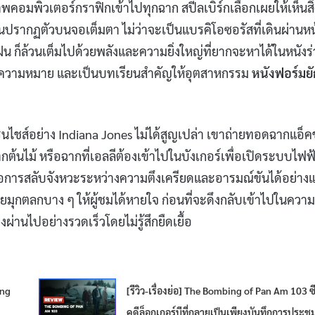
คอมพิวเตอร์กราฟิกเข้าไปทุกฉาก สปีลเบิร์กเลือกเผยให้เห็นสิ่
กมันปรากฏตัวบนจอเต็มตา ไม่ว่าจะเป็นแบรคิโอซอรัสที่เดินผ่านหน
น ก็ล้วนเต็มไปด้วยพลังและความยิ่งใหญ่ที่ยากจะหาได้ในหนังร
ทีมีความหมาย และเป็นบทเรียนสำคัญให้อุตสาหกรรม
หนังฟอร์มยั
นไชส์อย่าง Indiana Jones ไม่ได้สูญเปล่า เขาถ่ายทอดฉากแอ็คช
ต้นไม้ หรือฉากที่เอลลีต้องเข้าไปในบังเกอร์เพื่อเปิดระบบไฟฟ
ยมคือการสลับจังหวะระหว่างความตึงเครียดและอารมณ์ขันได้อย่า
่อยมุกตลกบาง ๆ ให้ผู้ชมได้หายใจ ก่อนที่จะดึงกลับเข้าไปในความ
ผ่านไปอย่างรวดเร็วโดยไม่รู้สึกยืดเยื้อ
ing
[รีวิว-เรื่องย่อ] The Bombing of Pan Am 103 ซีร
คดีล็อกเกอร์บีที่กลายเป็นเพียงบันทึกการประชุ