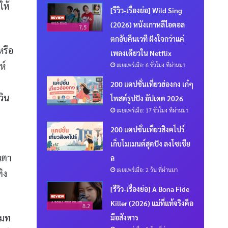
ให้
[รีวิว-เรื่องย่อ] Wild Sing
(2026) หนังเกาหลีไอดอล
7.5
ตกอับคืนเวที ฝังใจกว่าแค่
หรือ
เพลงเดียวใน Netflix
ห์
เผยแพร่เมื่อ: 6 ชั่วโมง ที่ผ่านมา
200 แคปชั่นเที่ยวฮ่องกง เก๋ๆ
วิน
โพสต์รูปปัง อัปเดต 2026
เผยแพร่เมื่อ: 17 ชั่วโมง ที่ผ่านมา
200 แคปชั่นเที่ยวสิงคโปร์
เก็บโมเมนต์สุดปัง ลงโซเชีย
่นตา
ล
เผยแพร่เมื่อ: 2 วัน ที่ผ่านมา
ิง
[รีวิว-เรื่องย่อ] A Bona Fide
Killer (2026) แม่ที่แท้จริงคือ
8.2
เมท
มือสังหาร