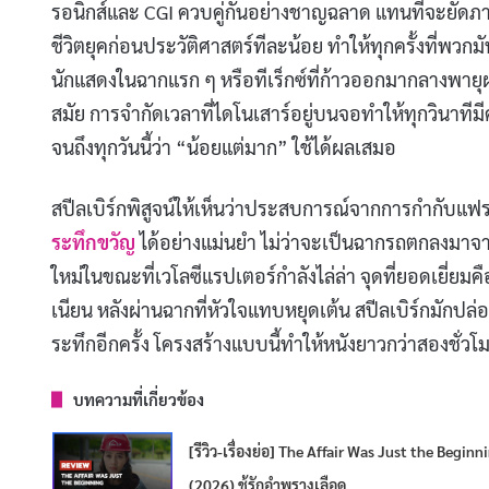
รอนิกส์และ CGI ควบคู่กันอย่างชาญฉลาด แทนที่จะยัดภาพ
ชีวิตยุคก่อนประวัติศาสตร์ทีละน้อย ทำให้ทุกครั้งที่พว
นักแสดงในฉากแรก ๆ หรือทีเร็กซ์ที่ก้าวออกมากลางพายุฝ
สมัย การจำกัดเวลาที่ไดโนเสาร์อยู่บนจอทำให้ทุกวินา
จนถึงทุกวันนี้ว่า “น้อยแต่มาก” ใช้ได้ผลเสมอ
สปีลเบิร์กพิสูจน์ให้เห็นว่าประสบการณ์จากการกำกับแฟร
ระทึกขวัญ
ได้อย่างแม่นยำ ไม่ว่าจะเป็นฉากรถตกลงมาจาก
ใหม่ในขณะที่เวโลซีแรปเตอร์กำลังไล่ล่า จุดที่ยอดเยี่
เนียน หลังผ่านฉากที่หัวใจแทบหยุดเต้น สปีลเบิร์กมักปล
ระทึกอีกครั้ง โครงสร้างแบบนี้ทำให้หนังยาวกว่าสองชั่วโมง
บทความที่เกี่ยวข้อง
[รีวิว-เรื่องย่อ] The Affair Was Just the Beginn
(2026) ชู้รักอำพรางเลือด