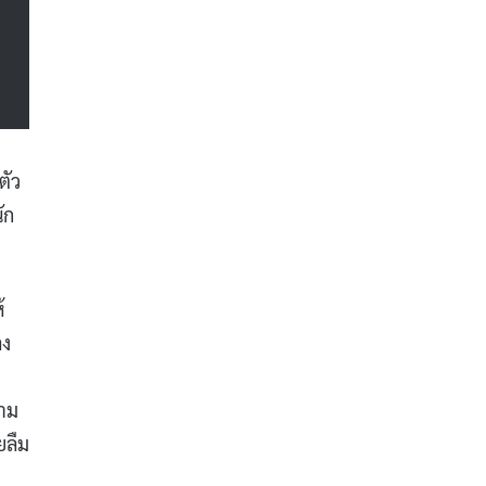
ตัว
ัก
้
ลง
สาม
ยลืม