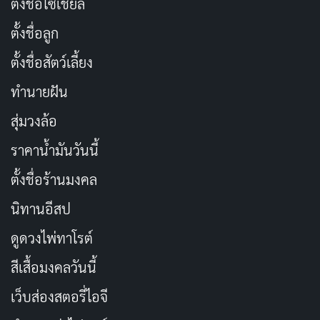
ตั้งชื่อโซเชียล
ตั้งชื่อลูก
ตั้งชื่อสัตว์เลี้ยง
วิธีชง Specialty Coffee ให้ได้รสชาติเต็ม
ทำนายฝัน
ที่
สุ่มวงล้อ
1. เลือกอุปกรณ์ที่เหมาะสม
ราคาน้ำมันวันนี้
การชงกาแฟ Specialty สามารถทำได้หลายวิธี เช่น
ตั้งชื่อร้านมงคล
นิทานอีสป
Pour Over (V60, Chemex)
: เหมาะกับกาแฟที่มี
รสชาติซับซ้อน
ดูดวงไพ่ทาโรต์
Aeropress
: ให้ความสะดวกและรสชาติเข้มข้น
สีเสื้อมงคลวันนี้
Espresso Machine
: สำหรับผู้ชอบความเข้มข้นแบบ
เว็บส่องสตอรี่ไอจี
เต็มๆ