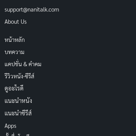
ลูกให้แห้ง ได้รสชาติหวานและกลิ่นผลไม้
support@nanitalk.com
แบบกึ่งล้าง (Honey Process)
: อยู่ระหว่างสองแบบ
แรก ให้รสชาติที่balanced ระหว่างความหวานและ
About Us
ความเปรี้ยว
หน้าหลัก
3. การคั่ว (Roasting)
บทความ
การคั่วกาแฟ Specialty จะเน้นการเปิดเผยรสชาติเดิมของ
แคปชั่น & คำคม
เมล็ด ไม่คั่วเข้มเกินไป โดยทั่วไปจะอยู่ในระดับ Light ถึง
รีวิวหนัง-ซีรีส์
Medium Roast เพื่อคงความซับซ้อนของรสชาติ
ดูอะไรดี
แนะนำหนัง
แนะนำซีรีส์
Apps