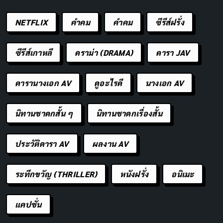
เพื่อกลบรสชาติที่อาจไม่สมบูรณ์แบบ แต่กาแฟ Specialty
เน้น “Single Origin” หรือกาแฟจากแหล่งเดียว ทำให้
NETFLIX
คำคม
คําคม
ซีรีส์ฝรั่ง
สามารถติดตามที่มาและรสชาติเฉพาะตัวได้ เช่น กาแฟจาก
ดอยช้างอาจให้รสผลไม้เปรี้ยว ในขณะที่กาแฟจากบราซิล
ซีรีส์เกาหลี
ดราม่า (DRAMA)
ดารา JAV
อาจให้รสช็อกโกแลตและนัท
ดารานางเอก AV
ดูอะไรดี
นางเอก AV
รสชาติของกาแฟ Specialty มีความซับซ้อน บางครั้งอาจมี
โน้ตของดอกไม้ ผลไม้ หรือแม้แต่ไวน์ ซึ่งหาไม่ได้ในกาแฟ
นิทานชาดกสั้น ๆ
นิทานชาดกเรื่องสั้น
ทั่วไป นอกจากนี้ กระบวนการผลิตยังคำนึงถึงความยั่งยืน
และความเป็นธรรมต่อเกษตรกรอีกด้วย
ประวัติดารา AV
ผลงาน AV
ระทึกขวัญ (THRILLER)
หนังฝรั่ง
อนิเมะ
แคปชั่น