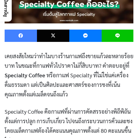
เปิดสารบัญ
Facebook
X
Messenger
L
เคยสงสัยไหมว่าทำไมบางร้านกาแฟถึงขายแก้วละหลายร้อย
บาท ในขณะที่กาแฟทั่วไปราคาไม่กี่สิบบาท? คำตอบอยู่ที่
Specialty Coffee
หรือกาแฟ Specialty ที่ไม่ใช่แค่เครื่อง
ดื่มธรรมดา แต่เป็นศิลปะและศาสตร์ของการชงที่เน้น
คุณภาพตั้งแต่เมล็ดจนถึงแก้ว
Specialty Coffee คือกาแฟที่ผ่านการคัดสรรอย่างพิถีพิถัน
ตั้งแต่การปลูก การเก็บเกี่ยว ไปจนถึงกระบวนการคั่วและชง
โดยเมล็ดกาแฟต้องได้คะแนนคุณภาพตั้งแต่ 80 คะแนนขึ้น