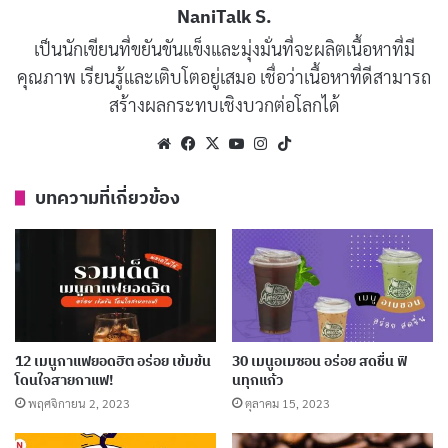
NaniTalk S.
ความพิเศษของกาแฟประเภทนี้คือ
รสชาติที่ซับซ้อนและ
เป็นนักเขียนที่ขยันขันแข็งและมุ่งมั่นที่จะผลิตเนื้อหาที่มี
คุณภาพ เรียนรู้และเติบโตอยู่เสมอ เชื่อว่าเนื้อหาที่ดีสามารถ
โดดเด่น
ซึ่งแตกต่างจากกาแฟทั่วไปที่มักมีรสขมหรือเปรี้ยว
สร้างผลกระทบเชิงบวกต่อโลกได้
เพียงอย่างเดียว กาแฟ Specialty อาจให้รสชาติของผลไม้
ดอกไม้ หรือช็อกโกแลต ขึ้นอยู่กับสายพันธุ์และแหล่งปลูก
Website
Facebook
X
YouTube
Instagram
TikTok
บทความที่เกี่ยวข้อง
บทความที่เกี่ยวข้อง
Specialty Coffee คืออะไร? เริ่มต้นสู่โลกกาแฟ
Specialty
พฤษภาคม 8, 2025
50 เมนูชาตรามือสุดฮิต อร่อยในแบบต้นตำรับ เข้ม
12 เมนูกาแฟยอดฮิต อร่อย เข้มข้น
30 เมนูอเมซอน อร่อย สดชื่น ฟิ
ข้น หอม อร่อย
โดนใจสายกาแฟ!
นทุกแก้ว
ธันวาคม 16, 2024
พฤศจิกายน 2, 2023
ตุลาคม 15, 2023
กาแฟสดอร่อย เริ่มต้นที่เครื่องบดสะอาดกับขั้นตอน