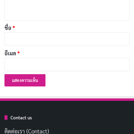
ตั้งแต่ต้นจนจบ
ห็
1. การปลูกและเก็บเกี่ยว
น
*
ชื่อ
*
กาแฟ Specialty ต้องปลูกในสภาพแวดล้อมที่เหมาะสม เช่น
ที่สูงจากระดับน้ำทะเล 800 เมตรขึ้นไป เพื่อให้เมล็ดมีความ
หนาแน่นและรสชาติดี การเก็บเกี่ยวต้องเลือกเฉพาะผลเชอ
อีเมล
*
ร์รีที่สุกเต็มที่เท่านั้น ซึ่งมักทำด้วยมือเพื่อความแม่นยำ
2. การแปรรูป (Processing)
หลังจากเก็บเกี่ยว จะมีวิธีการแปรรูป 3 แบบหลักคือ
แบบล้าง (Washed Process)
: ใช้การหมักและล้าง
เมือกออกให้สะอาด ได้รสชาติสะอาดและเปรี้ยวสดชื่น
Contact us
แบบธรรมชาติ (Natural Process)
: ตากผลกาแฟทั้ง
ติดต่อเรา (Contact)