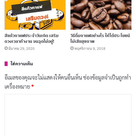
ง่าย ๆ
มีนาคม 24, 2024
10 แฟรนไชส์ชาไข่มุก ทำเงินปัง คนแห่ซื้อไม่ขาด
สีแก้วกาแฟประจำวันเกิด เสริม
วิธีดื่มกาแฟอย่างไร ให้ได้ประโยชน์
สาย!
ดวงเวลาทำงาน จนฉุดไม่อยู่!
ไม่เสียสุขภาพ
กุมภาพันธ์ 9, 2024
มีนาคม 29, 2020
พฤศจิกายน 9, 2018
ใส่ความเห็น
อีกปัจจัยสำคัญคือ
การให้คะแนนคุณภาพ (Cupping
อีเมลของคุณจะไม่แสดงให้คนอื่นเห็น
ช่องข้อมูลจำเป็นถูกทำ
Score)
โดยผู้เชี่ยวชาญ หากเมล็ดกาแฟได้คะแนนต่ำกว่า
เครื่องหมาย
*
80 จะไม่ถือเป็น Specialty Coffee นี่คือเหตุผลที่กาแฟ
Specialty มักมีราคาสูงกว่า เพราะต้องใช้ความใส่ใจในทุก
ค
ขั้นตอนการผลิต
ว
า
กระบวนการผลิต Specialty Coffee
ม
เ