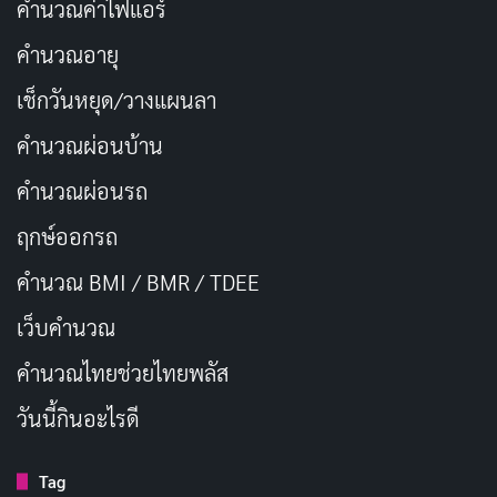
คำนวณค่าไฟแอร์
2. สัดส่วนและเวลาในการชง
คำนวณอายุ
อัตราส่วนมาตรฐานคือ กาแฟ 1 ส่วน ต่อน้ำ 15-18 ส่วน
เช็กวันหยุด/วางแผนลา
(เช่น ใช้กาแฟ 20 กรัม ต่อน้ำ 300 มล.) และควบคุมเวลาใน
คำนวณผ่อนบ้าน
การสกัดให้เหมาะสม (ปกติ 2-4 นาที)
คำนวณผ่อนรถ
3. การเลือกเมล็ดกาแฟ
ฤกษ์ออกรถ
ควรเลือกเมล็ดที่คั่วใหม่ (ไม่เกิน 1 เดือน) และบดก่อนชง
คำนวณ BMI / BMR / TDEE
เสมอเพื่อรักษาความสด
เว็บคํานวณ
ทำไมกาแฟ Specialty ถึงพิเศษกว่ากาแฟ
คํานวณไทยช่วยไทยพลัส
ทั่วไป?
วันนี้กินอะไรดี
กาแฟทั่วไปมักมาจากการผสมเมล็ดหลายแหล่งและคั่วเข้ม
Tag