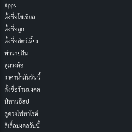
キンシップ (Sukinsshippu) ซึ่งเป็นคำที่สร้างขึ้นจาก
Apps
ภาษาอังกฤษ (Wasei-eigo) และใช้กันอย่างแพร่หลายตั้งแต่
ตั้งชื่อโซเชียล
ช่วงทศวรรษ 1970 เดิมทีคำนี้ใช้ในบริบทของการดูแลเด็ก
ตั้งชื่อลูก
ทารก เพื่ออธิบายการที่พ่อแม่สัมผัสและกอดลูกเพื่อสร้าง
ความผูกพันในช่วงวัยต้น
ตั้งชื่อสัตว์เลี้ยง
ทำนายฝัน
เกาหลีใต้รับคำนี้เข้ามาในรูป 스킨십 (Seukinsip) และ
ขยายความหมายให้ครอบคลุมความสัมพันธ์ระหว่างผู้ใหญ่
สุ่มวงล้อ
ทุกประเภท โดยเฉพาะความสัมพันธ์แบบคู่รัก ซีรีส์เกาหลี
ราคาน้ำมันวันนี้
ยุคใหม่ทำให้คำนี้เป็นที่รู้จักทั่วโลก เนื่องจากฉาก Skinship
ตั้งชื่อร้านมงคล
กลายเป็นส่วนหนึ่งของเนื้อเรื่องที่ผู้ชมรอคอยและวิเคราะห์
นิทานอีสป
กันอย่างละเอียด
ดูดวงไพ่ทาโรต์
ปัจจุบัน Skinship ถูกนำมาใช้ในหลายประเทศทั่วเอเชีย
สีเสื้อมงคลวันนี้
รวมถึงไทย ที่รับคำนี้เข้ามาโดยตรงพร้อมกับกระแส