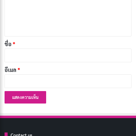
ม
สกินชิพ (Skinship) หมายความว่าอะไร?
เ
ห็
สกินชิพ
มาจากคำผสมระหว่าง “skin” (ผิวหนัง) กับ
น
“kinship” (ความผูกพัน) โดยรวมแล้วหมายถึงการสร้าง
*
ชื่อ
*
ความผูกพันทางอารมณ์ผ่านการสัมผัสทางกาย ไม่ว่าจะ
เป็นการจับมือ กอด ลูบหลัง หรือการอยู่ชิดกายอย่างอบอุ่น
อีเมล
*
สิ่งที่ทำให้ Skinship แตกต่างจากการสัมผัสทั่วไปคือเจตนา
เบื้องหลัง การสัมผัสที่นับเป็น Skinship ต้องมีเป้าหมายที่จะ
สร้างหรือรักษาความเชื่อมโยงทางอารมณ์ ไม่ใช่เพียงการ
สัมผัสโดยบังเอิญหรือตามพิธีการ กล่าวอีกนัยหนึ่ง Skinship
เป็นภาษากายที่มีเจตนา
สำคัญที่จะเข้าใจว่า Skinship ไม่ได้จำกัดอยู่เฉพาะความ
Contact us
สัมพันธ์เชิงโรแมนติก แต่ครอบคลุมทุกความสัมพันธ์ที่ใกล้