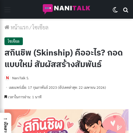
Menu
Switch 
Se
หน้าแรก
/
โซเชียล
โซเชียล
สกินชิพ (Skinship) คืออะไร? กอด
แบบใหม่ สัมผัสสร้างสัมพันธ์
NaniTalk S.
เผยแพร่เมื่อ: 17 กุมภาพันธ์ 2023
(อัปเดตล่าสุด: 22 เมษายน 2026)
เวลาในการอ่าน: 1 นาที
→
เปิดสารบัญ