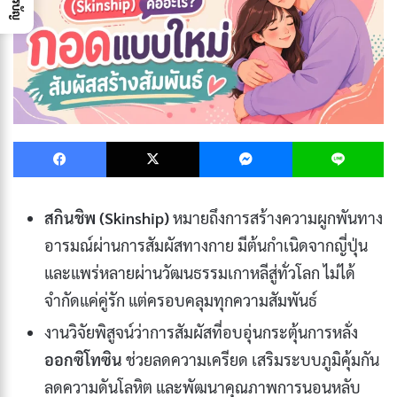
Facebook
X
Messenger
L
สกินชิพ (Skinship)
หมายถึงการสร้างความผูกพันทาง
อารมณ์ผ่านการสัมผัสทางกาย มีต้นกำเนิดจากญี่ปุ่น
และแพร่หลายผ่านวัฒนธรรมเกาหลีสู่ทั่วโลก ไม่ได้
จำกัดแค่คู่รัก แต่ครอบคลุมทุกความสัมพันธ์
งานวิจัยพิสูจน์ว่าการสัมผัสที่อบอุ่นกระตุ้นการหลั่ง
ออกซิโทซิน
ช่วยลดความเครียด เสริมระบบภูมิคุ้มกัน
ลดความดันโลหิต และพัฒนาคุณภาพการนอนหลับ