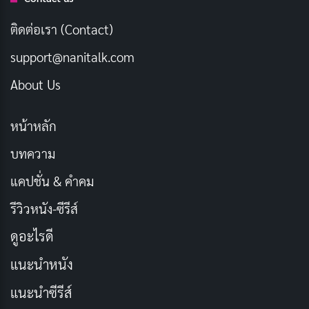
ชิด ทั้งในครอบครัว ระหว่างเพื่อนสนิท และแม้แต่ระหว่าง
ติดต่อเรา (Contact)
คนกับสัตว์เลี้ยง เพราะการตอบสนองทางชีววิทยาต่อการ
support@nanitalk.com
สัมผัสที่อบอุ่นเกิดขึ้นไม่ว่าจะเป็นความสัมพันธ์ประเภทใด
About Us
ในบริบทของสังคมไทย คำว่า
สกินชิพ
เริ่มแพร่หลายมาก
ขึ้นผ่านกระแสวัฒนธรรมป็อปเกาหลีและญี่ปุ่น ผู้คนจำนวน
หน้าหลัก
มากรู้จักคำนี้ครั้งแรกจากการดูซีรีส์ที่ตัวละครสื่อสารความ
บทความ
รู้สึกผ่านท่าทาง ก่อนจะค้นพบว่าพฤติกรรมเหล่านี้มีชื่อ
แคปชั่น & คำคม
เรียกและมีผลที่พิสูจน์ได้ทางวิทยาศาสตร์
รีวิวหนัง-ซีรีส์
ต้นกำเนิดของคำว่า Skinship มาจาก
ดูอะไรดี
ที่ไหน?
แนะนำหนัง
แนะนำซีรีส์
คำว่า
สกินชิพ
มีต้นกำเนิดในญี่ปุ่น โดยปรากฏในรูปแบบ ス