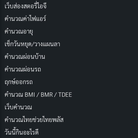
วัฒนธรรมเกาหลีในช่วงต้นยุค 2010s ความน่าสนใจของคำ
เว็บส่องสตอรี่ไอจี
นี้คือการที่มันสะท้อนให้เห็นว่าวัฒนธรรมเอเชียตะวันออก
คำนวณค่าไฟแอร์
ให้คุณค่ากับการสื่อสารที่ไม่ใช่คำพูดในระดับที่สูงมาก
คำนวณอายุ
ประเภทของสกินชิพในชีวิตประจำวัน
เช็กวันหยุด/วางแผนลา
คำนวณผ่อนบ้าน
Skinship มีหลายระดับและหลายรูปแบบ ขึ้นอยู่กับความ
สัมพันธ์และบริบทของสถานการณ์ การแบ่งประเภทที่
คำนวณผ่อนรถ
ชัดเจนช่วยให้เข้าใจว่า Skinship ใดเหมาะสมกับความ
ฤกษ์ออกรถ
สัมพันธ์ประเภทใด
คำนวณ BMI / BMR / TDEE
ในครอบครัว
การสัมผัสเพื่อสร้างความผูกพันพบได้ตั้งแต่วัย
เว็บคํานวณ
ทารก เช่น การอุ้ม การกอดลูกก่อนนอน การลูบหลังเมื่อเด็ก
คํานวณไทยช่วยไทยพลัส
ร้องไห้ และการจับมือขณะเดินในที่สาธารณะ งานวิจัยพบ
ว่าเด็กที่ได้รับ Skinship อย่างสม่ำเสมอในวัยต้นมี
วันนี้กินอะไรดี