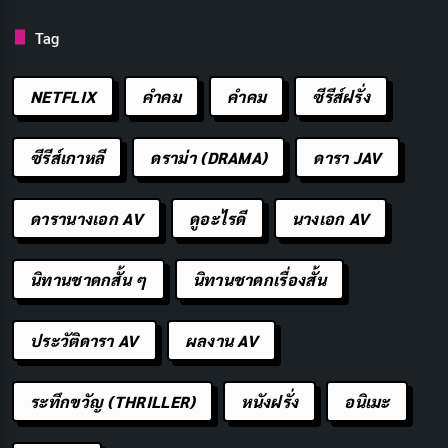
พัฒนาการทางอารมณ์และสังคมที่ดีกว่า รวมถึงมีระดับ
Tag
ความวิตกกังวลต่ำกว่าในภายหลัง
ในความสัมพันธ์แบบคู่รัก
Skinship มีขอบเขตตั้งแต่การจับ
NETFLIX
คำคม
คําคม
ซีรีส์ฝรั่ง
มือขณะเดิน การกอด การนั่งพิงกัน ไปจนถึงการจูบที่ไม่ใช่
ซีรีส์เกาหลี
ดราม่า (DRAMA)
ดารา JAV
เรื่องทางเพศ เช่น การจูบบนหน้าผากหรือแก้ม รูปแบบ
เหล่านี้ทำหน้าที่เป็น “ภาษารัก” (Love Language)
ดารานางเอก AV
ดูอะไรดี
นางเอก AV
ประเภทหนึ่ง ที่ Gary Chapman นักจิตวิทยาได้อธิบายไว้ใน
The 5 Love Languages
ว่า Physical Touch เป็นหนึ่งในห้า
นิทานชาดกสั้น ๆ
นิทานชาดกเรื่องสั้น
ภาษารักหลักที่มนุษย์ใช้สื่อสารความรักซึ่งกันและกัน
ในความสัมพันธ์แบบเพื่อน
Skinship แสดงออกผ่านการตบ
ประวัติดารา AV
ผลงาน AV
ไหล่เพื่อให้กำลังใจ การโอบไหล่ขณะนั่งคุย หรือการกอด
เพื่อนในวันพิเศษ สิ่งสำคัญคือความเข้าใจซึ่งกันและกัน
ระทึกขวัญ (THRILLER)
หนังฝรั่ง
อนิเมะ
ว่าการสัมผัสนั้นเกิดขึ้นเพื่อแสดงออกถึงความห่วงใยและ