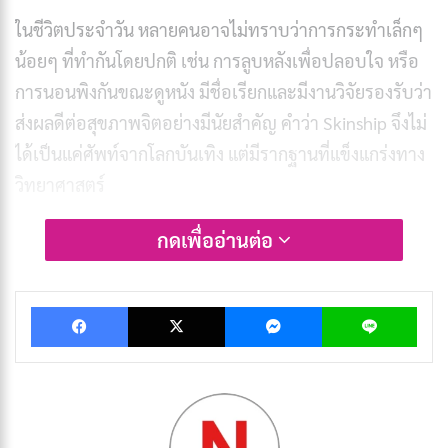
ในชีวิตประจำวัน หลายคนอาจไม่ทราบว่าการกระทำเล็กๆ
น้อยๆ ที่ทำกันโดยปกติ เช่น การลูบหลังเพื่อปลอบใจ หรือ
การนอนพิงกันขณะดูหนัง มีชื่อเรียกและมีงานวิจัยรองรับว่า
ส่งผลดีต่อสุขภาพจิตอย่างมีนัยสำคัญ คำว่า Skinship จึงไม่
ได้เป็นแค่ศัพท์จากโลกบันเทิง แต่มีรากฐานที่แข็งแกร่งทาง
วิทยาศาสตร์
กดเพื่ออ่านต่อ
บทความนี้เจาะลึกถึงความหมายที่แท้จริงของ Skinship
ตั้งแต่ต้นกำเนิดในญี่ปุ่น การแพร่กระจายผ่านวัฒนธรรม
เกาหลี จนถึงสิ่งที่งานวิจัยระดับโลกบอกเกี่ยวกับพลังของ
Facebook
X
Messenger
Lin
การสัมผัส พร้อมแนวทางปฏิบัติจริงในชีวิตประจำวัน