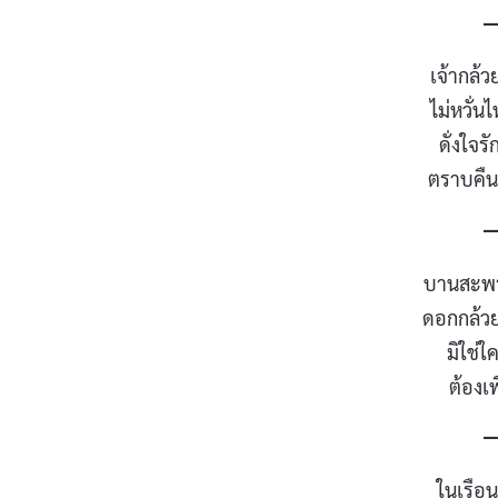
เจ้ากล้ว
ไม่หวั่
ดั่งใจรั
ตราบคืนว
บานสะพร
ดอกกล้ว
มิใช่ใ
ต้องเพี
ในเรือน