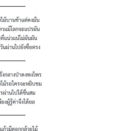
ยไม้บานช้าแต่คงมั่น
นไหวแม้โลกจะแปรผัน
กที่แน่วแน่ไม่ผันผัน
ันผ่านไปยังซื่อตรง
ั่งกลางป่าดงพงไพร
ยไม้รอใครจะหยิบชม
ครผ่านไปได้ชื่นสม
ยงผู้รู้ค่าจึงได้ยล
แก้วมีดอกกล้วยไม้