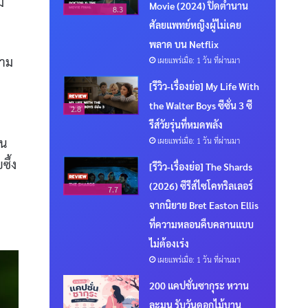
ม
Movie (2024) ปิดตำนาน
8.3
ศัลยแพทย์หญิงผู้ไม่เคย
พลาด บน Netflix
วาม
เผยแพร่เมื่อ: 1 วัน ที่ผ่านมา
[รีวิว-เรื่องย่อ] My Life With
the Walter Boys ซีซั่น 3 ซี
2.8
รีส์วัยรุ่นที่หมดพลัง
าน
เผยแพร่เมื่อ: 1 วัน ที่ผ่านมา
ึ้ง
[รีวิว-เรื่องย่อ] The Shards
(2026) ซีรีส์ไซโคทริลเลอร์
7.7
จากนิยาย Bret Easton Ellis
ที่ความหลอนคืบคลานแบบ
ไม่ต้องเร่ง
เผยแพร่เมื่อ: 1 วัน ที่ผ่านมา
200 แคปชั่นซากุระ หวาน
ละมุน รับวันดอกไม้บาน