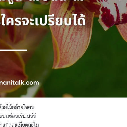
้วยไม้คล้ายใจคน
นปนซ่อนเร้นเสน่ห์
้าแต่ดูละเมียดละไม