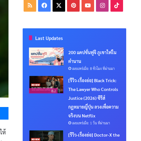
RSS
Facebook
X
Pinterest
YouTube
Instagram
TikTok
Last Updates
200 แคปชั่นฟูจิ ภูเขาไฟใน
ตำนาน
เผยแพร่เมื่อ: 8 ชั่วโมง ที่ผ่านมา
[รีวิว-เรื่องย่อ] Black Trick:
The Lawyer Who Controls
8.2
Justice (2026) ซีรีส์
Messenger
กฎหมายญี่ปุ่น ลวงเพื่อความ
จริงบน Netflix
เผยแพร่เมื่อ: 1 วัน ที่ผ่านมา
ให้
[รีวิว-เรื่องย่อ] Doctor-X the