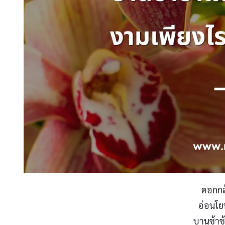
ดอกกล
อ่อนโย
บานช้าช