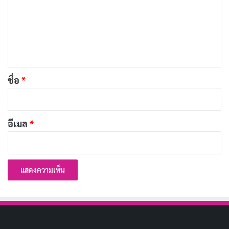
า
ม
เ
ห็
น
*
ชื่อ
*
อีเมล
*
ภาพจาก
Suttisak Leabprasert
โดยปกติแล้วประเพณี “รดน้ำดำหัว” จะทำกันในวันสุดท้าย
ของเทศกาลสงกรานต์ (15 เม.ย.) เพียงวันเดียวหรือ “วัน
เถลิงศก” ไม่ใช่ว่าจะเลือกทำวันใดก็ได้ แต่ในปัจจุบันอาจมี