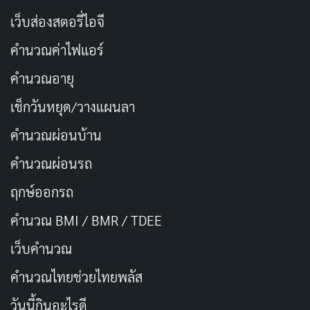
เว็บส่องสตอรี่ไอจี
คำนวณค่าไฟแอร์
คำนวณอายุ
เช็กวันหยุด/วางแผนลา
คำนวณผ่อนบ้าน
ผู้น้อยขอขมาพ่อแม่ในวันสงกรานต์
คำนวณผ่อนรถ
กายะกัมมัง วจีกัมมัง มโนกัมมัง โยโทโส ที่ข้าพเจ้า (ชื่อ-
ฤกษ์ออกรถ
นามสกุล) ประมาทพลาดพลั้งทำผิดมาในชาตินี้ ตั้งแต่เกิด
คำนวณ BMI / BMR / TDEE
จนถึงปัจจุบัน (หากนึกได้ว่าเคยทำสิ่งใดไว้ เช่น เคยเถียง
ท่าน เคยดื้อไม่เชื่อฟัง เคยทำร้ายจิตใจท่านเรื่องใด ควร
เว็บคํานวณ
บอกให้หมด) ลูกได้สำนึกแล้วในกรรมนั้น ขอให้คุณพ่อ และ
คํานวณไทยช่วยไทยพลัส
คุณแม่ อโหสิกรรมให้กับลูกทุกเรื่องนะคะ/นะครับ
วันนี้กินอะไรดี