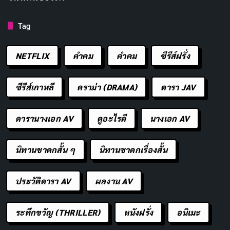
ผู้น้อยขอพรวันสงกรานต์จากผู้ใหญ่
Tag
ในวันสงกรานต์นี้ ลูกหลาน (หรือสรรพนามอื่น ๆ เช่น ผม
ดิฉัน หนู ฯลฯ ตามความเหมาะสม) ขอกราบขอพร
NETFLIX
คำคม
คําคม
ซีรีส์ฝรั่ง
จาก…..เพื่อความเป็นสิริมงคลรับปีใหม่ด้วยครับ/ค่ะ
ซีรีส์เกาหลี
ดราม่า (DRAMA)
ดารา JAV
ผู้ใหญ่ให้พรผู้น้อยในวันสงกรานต์
ดารานางเอก AV
ดูอะไรดี
นางเอก AV
วันสงกรานต์
ขอให้สุขกาย สบายใจ ปลอดทุกข์ ปลอด
โรคภัย พบเจอแต่สิ่งดี ๆ ตลอดไป
นิทานชาดกสั้น ๆ
นิทานชาดกเรื่องสั้น
สุขสันต์วันสงกรานต์ ขอให้มีความรุ่งเรือง เจริญ
ก้าวหน้า ประสบความสำเร็จในหน้าที่การงาน การเงิน
ประวัติดารา AV
ผลงาน AV
คิดสิ่งใดก็ขอให้สมความปรารถนา
ขอให้มีชีวิตที่สดใส ชื่อเสียงขจรขจายเหมือนกลิ่นหอม
ระทึกขวัญ (THRILLER)
หนังฝรั่ง
อนิเมะ
ของดอกไม้ และมีความสุขความร่มเย็นเหมือนสายน้ำ