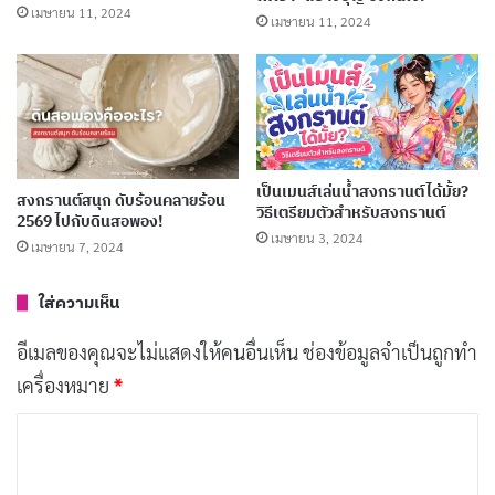
เมษายน 11, 2024
เมษายน 11, 2024
น้ำอบไทย น้ำหอม หรือน้ำส้มป่อย ผสมกับน้ำสะอาด
ในปริมาณที่เหมาะสม ให้มีกลิ่นหอม
ดอกมะลิ ดอกกุหลาบ หรือดอกไม้หอมอื่น ๆ ที่เป็น
เป็นเมนส์เล่นน้ำสงกรานต์ได้มั้ย?
สงกรานต์สนุก ดับร้อนคลายร้อน
วิธีเตรียมตัวสำหรับสงกรานต์
2569 ไปกับดินสอพอง!
มงคล
เมษายน 3, 2024
เมษายน 7, 2024
ขันเงินหรือขันทองเหลืองใบใหญ่สำหรับใส่น้ำ
ขันเงินหรือขันทองเหลืองใบเล็กสำหรับตักน้ำ
ใส่ความเห็น
พานข้าวตอก ดอกไม้ ธูปเทียนแพ (สำหรับขอขมา)
อีเมลของคุณจะไม่แสดงให้คนอื่นเห็น
ช่องข้อมูลจำเป็นถูกทำ
ผ้าตัดเสื้อสวย ๆ เสื้อผ้าใหม่ ผ้าห่มผืนใหม่ หรือของ
เครื่องหมาย
*
ขวัญเล็ก ๆ น้อย ๆ
ค
ว
วิธีการรดน้ำดำหัวผู้ใหญ่