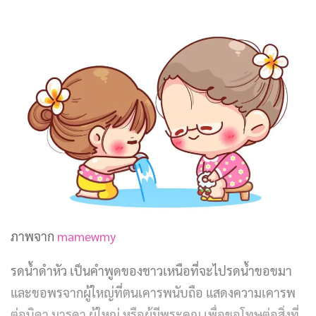
ภาพจาก
mamewmy
รดน้ำดำหัว เป็นคำพูดของชาวเหนือที่จะไปรดน้ำขอขมา
และขอพรจากผู้ใหญ่ที่ตนเคารพนับถือ แสดงความเคารพ
ต่อบิดา มารดา ผู้ใหญ่ หรือผู้มีพระคุณ เพื่อขอโทษต่อสิ่งที่