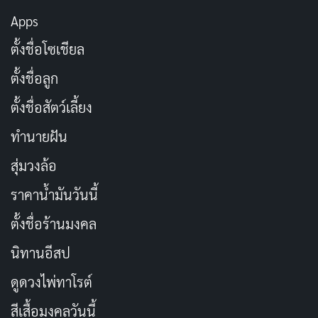
Apps
นี้ซ๊อต!
เมษายน 12, 2024
ตั้งชื่อโซเชียล
100 แคปชั่นรดน้ำดำหัวผู้ใหญ่ สุดปัง เก๋ไก๋ โดนใจ
ตั้งชื่อลูก
ทุกวัย!
ตั้งชื่อสัตว์เลี้ยง
เมษายน 12, 2024
ทำนายฝัน
50 แคปชั่นสงกรานต์ผู้ใหญ่ สุภาพ เน้นความเคารพ!
เมษายน 11, 2024
สุ่มวงล้อ
ราคาน้ำมันวันนี้
ตั้งชื่อร้านมงคล
คำกล่าวรดน้ำดำหัว
นิทานอีสป
ดูดวงไพ่ทาโรต์
สีเสื้อมงคลวันนี้