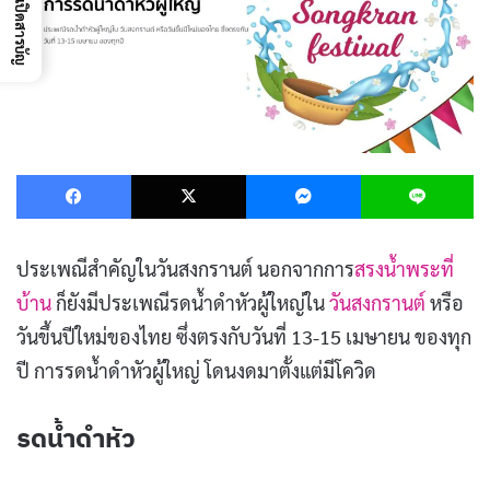
เปิดสารบัญ
Facebook
X
Messenger
L
ประเพณีสำคัญในวันสงกรานต์ นอกจากการ
สรงน้ำพระที่
บ้าน
ก็ยังมีประเพณีรดน้ำดำหัวผู้ใหญ่ใน
วันสงกรานต์
หรือ
วันขึ้นปีใหม่ของไทย ซึ่งตรงกับวันที่ 13-15 เมษายน ของทุก
ปี การรดน้ำดำหัวผู้ใหญ่ โดนงดมาตั้งแต่มีโควิด
รดน้ำดำหัว