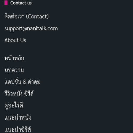
การเปลี่ยนแปลงไปบ้างตามความสะดวกของแต่ละ
Contact us
ครอบครัว เพื่อเป็นการแสดงออกถึงความกตัญญูกตเวที
ติดต่อเรา (Contact)
ของผู้น้อยและขอขมาลาโทษที่อาจเคยล่วงเกินผู้ใหญ่
support@nanitalk.com
อีกทั้งเป็นการขอพรเพื่อความเป็นสิริมงคลแก่ตนเอง ส่วน
About Us
ใหญ่แล้วจะเป็นประเพณีที่ลูก หลาน มักทำให้กับผู้อาวุโสใน
บ้านเพื่อขอพร แต่ปัจจุบันกลับมีความเชื่อผิด ๆ เกิดขึ้นนั่น
หน้าหลัก
ก็คือ การที่ผู้น้อยให้พรผู้ใหญ่ ซึ่งถือว่าเป็นการกระทำที่ผิด
บทความ
ตามหลักประเพณีที่สืบทอดกันมาอย่างยาวนาน
แคปชั่น & คำคม
บทความที่เกี่ยวข้อง
รีวิวหนัง-ซีรีส์
ดูอะไรดี
100 แคปชั่นเสื้อลายดอกกวน ๆ สดใสรับสงกรานต์!
เมษายน 12, 2024
แนะนำหนัง
แนะนำซีรีส์
100 แคปชั่นทำงานวันสงกรานต์ สาดเงินมาเลย ช่วง