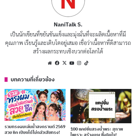
รวมแคปชั่นสงกรานต์ คำคมสงกรานต์ เสี่ยว ๆ กวน ๆ
รดน้ําดําหัวผู้ใหญ่ใช้อุปกรณ์อะไรบ้าง ?
NaniTalk S.
เป็นนักเขียนที่ขยันขันแข็งและมุ่งมั่นที่จะผลิตเนื้อหาที่มี
คุณภาพ เรียนรู้และเติบโตอยู่เสมอ เชื่อว่าเนื้อหาที่ดีสามารถ
สร้างผลกระทบเชิงบวกต่อโลกได้
Website
Facebook
X
YouTube
Instagram
TikTok
บทความที่เกี่ยวข้อง
รวมทรงผมเล่นน้ำสงกรานต์ 2569
100 แคปชั่นสรงน้ำพระ สุภาพ
สวย ชิค เปียกได้ไม่กลัวเสียทรง!
ไพเราะ สร้างบุญ ซึ้งกินใจ!