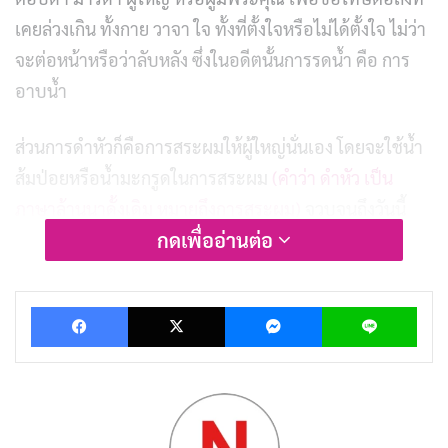
เคยล่วงเกิน ทั้งกาย วาจา ใจ ทั้งที่ตั้งใจหรือไม่ได้ตั้งใจ ไม่ว่า
จะต่อหน้าหรือว่าลับหลัง ซึ่งในอดีตนั้นการรดน้ำ คือ การ
อาบน้ำ
ส่วนการดำหัวก็คือการสระผมให้ผู้ใหญ่นั่นเอง โดยจะใช้น้ำ
ส้มป่อยหรือน้ำมะกรูดในการสระผม
(คำว่า ดำหัว เป็น
ภาษาล้านนาดั้งเดิม หมายถึงการสระผม)
จวบจนถึงวันนี้
กดเพื่ออ่านต่อ
การรดน้ำดำหัวกลายเป็นประเพณีที่ดีงามอย่างหนึ่ง ที่
ประชาชนชาวไทยปฏิบัติสืบทอดต่อ ๆ กันมาในวัน
สงกรานต์ทุกปี
Facebook
X
Messenger
Lin
รวมคำอวยพรวันสงกรานต์ ในวันปีใหม่ไทย!
วิธีฉลองสงกรานต์อย่างไรให้ปลอดภัยแบบ New
Normal