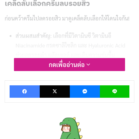
เคล็ดลับเลือกครีมลบรอยสิว
ก่อนคว้าครีมไปลดรอยสิว มาดูเคล็ดลับเลือกให้โดนใจกัน!
ส่วนผสมสำคัญ
: เลือกที่มีวิตามินซี วิตามินอี
Niacinamide กรดซาลิไซลิก และ Hyaluronic Acid
ช่วยลดรอยดำ ผลัดเซลล์ และเติมความชุ่มชื้น
กดเพื่ออ่านต่อ
ปัญหาผิวเฉพาะบุคคล
: ผิวแพ้งง่าย ควรเลือกสูตรอ่อน
โยน ปราศาระคายเคือง แอลกอฮอล์ และน้ำหอม
Facebook
X
Messenger
Lin
เลือกแบรนด์น่าเชื่อถือ
: เลือกแบรนด์มีรีวิว ผ่าน อย.
ปลอดภัย ไร้สารอันตราย
10 ครีมลบรอยสิว ตัวช่วยกู้หน้าใส
มาดู 10 ครีมลบรอยสิว ตัวช่วยฟื้นฟูผิว ลดรอยแดง รอยดำ
กู้หน้าใสกันเลย!