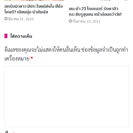
สครับผิวขาว มีประโยชน์ยังไง ยี่ห้อ
แนะนำ 21 โทนเนอร์ รักษาสิว
ไหนดี? เนียนนุ่ม น่าสัมผัส
กระชับรูขุมขน หน้าอ่อนกว่าวัย!
มีนาคม 31, 2022
กันยายน 10, 2021
จุดเด่นของ Puricas Dragon’s Blood Scar Gel คือส่วนผสม
หลักจากธรรมชาติ อย่างสารสกัดดราก้อนบลัด (Dragon’s
ใส่ความเห็น
Blood) มีฤทธิ์ช่วยสมานแผล ลดรอยแดง รอยดำจากสิว
อีเมลของคุณจะไม่แสดงให้คนอื่นเห็น
ช่องข้อมูลจำเป็นถูกทำ
พร้อมทั้งมีสารสกัดหัวหอม (Allium Cepa) ที่มีงานวิจัย
เครื่องหมาย
*
รองรับว่าช่วยยับยั้งการเกิดรอยแผลเป็น นอกจากนี้ยังมีว่าน
ค
หางจระเข้, ผักบุ้งทะเล และใบบัวบก ช่วยปลอบประโลมผิว
ว
ลดการอักเสบ
า
ม
บทความที่เกี่ยวข้อง
เ
10 ครีมลดรอยสิว รักษาสิว พักรอยจาง ผิวสวย
ห็
สุขภาพดี!
น
กุมภาพันธ์ 2, 2024
*