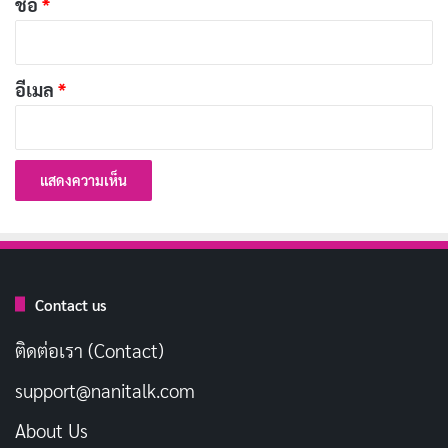
ชื่อ
*
10 โฟมล้างหน้าลดสิว กู้หน้าใส ไร้กังวล ปัญหาสิว
บุก!
กุมภาพันธ์ 2, 2024
อีเมล
*
10 คลีนซิ่ง (Cleansing) ยอดฮิต สวยสะอาด ผิว
สุขภาพดี!
มกราคม 31, 2024
10 มอยส์เจอร์ไรเซอร์กู้ผิวโทรม 2569 เผยเคล็ดลับ
เปล่งประกายออร่า!
มกราคม 27, 2024
Contact us
ติดต่อเรา (Contact)
ผู้ใช้หลายคนรีวิวว่า Puricas Dragon’s Blood Scar Gel ช่วย
support@nanitalk.com
ลดรอยแผลเป็นจากสิวได้จริง โดยเฉพาะรอยใหม่ รอยแดง
จางลงเร็วภายใน 2-4 สัปดาห์ เนื้อเจลบางเบา ซึมซาบง่าย
About Us