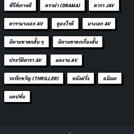
เยาว์
ซีรีส์เกาหลี
ดราม่า (DRAMA)
ดารา JAV
ครีมลดรอยสิว โทเมอิ แอนตี้-แอคเน่ ครีม พลัส น่าสนใจ
ดารานางเอก AV
ดูอะไรดี
นางเอก AV
สำหรับผู้ที่มีปัญหาสิว รอยสิว ต้องการผลิตภัณฑ์ที่อ่อนโยน
ปลอดภัย ราคาไม่แพง แต่ควร pamiętaj, że ผลลัพธ์อาจ
นิทานชาดกสั้น ๆ
นิทานชาดกเรื่องสั้น
แตกต่างกันไป ขึ้นอยู่กับสภาพผิวของแต่ละคน ควรศึกษา
ข้อมูลและรีวิวเพิ่มเติมก่อนตัดสินใจซื้อ
ประวัติดารา AV
ผลงาน AV
ซื้อได้ที่ Shopee
ระทึกขวัญ (THRILLER)
หนังฝรั่ง
อนิเมะ
Smooth E Cream
แคปชั่น