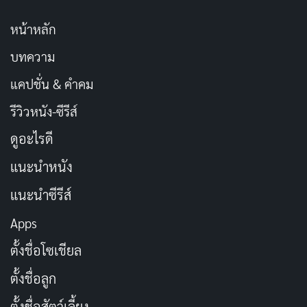
ไม่เหนียวเหนอะ แถมยังไม่มีน้ำหอม แอลกอฮอล์ และพารา
เบน เหมาะกับผิวแพ้ง่าย
หน้าหลัก
บทความ
แม้จะมีรีวิวที่ดี แต่ก็มีผู้ใช้บางส่วนที่รู้สึกว่าครีมนี้ไม่ค่อยเห็น
แคปชั่น & คำคม
ผล อาจขึ้นอยู่กับสภาพผิว รอยแผลเป็นเดิม และความ
สม่ำเสมอในการใช้ อีกทั้งผลลัพธ์อาจแตกต่างกันไปใน
รีวิวหนัง-ซีรีส์
แต่ละบุคคล
ดูอะไรดี
แนะนำหนัง
Puricas Dragon’s Blood Scar Gel เป็นครีมลดรอยสิวจาก
ธรรมชาติที่น่าสนใจ ส่วนผสมอ่อนโยน ปลอดภัย เนื้อเจ
แนะนำซีรีส์
ลบางเบา รีวิวส่วนใหญ่เห็นผล แต่ก็ขึ้นอยู่กับแต่ละบุคคล
Apps
หากกำลังมองหาครีมลดรอยสิวจากธรรมชาติ ลองศึกษา
ตั้งชื่อโซเชียล
ข้อมูลเพิ่มเติมและพิจารณาความเหมาะสมกับตัวเองก่อน
ตัดสินใจซื้อ
ตั้งชื่อลูก
ตั้งชื่อสัตว์เลี้ยง