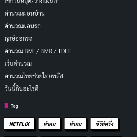
เช็กวันหยุด/วางแผนลา
คำนวณผ่อนบ้าน
ครีมสูตรนี้ผสานสารสำคัญ 3 ชนิด ได้แก่
คำนวณผ่อนรถ
Phytosphingosine, Acnacidol และ Tea Tree Oil ช่วย
ฤกษ์ออกรถ
ยับยั้งเชื้อแบคทีเรีย P.Acnes สาเหตุหลักของสิว ลดการ
อักเสบ พร้อมทั้งมี Salicylic Acid ช่วยผลัดเซลล์ผิว ลดรอย
คำนวณ BMI / BMR / TDEE
สิว และ Niacinamide ควบคุมความมันบนใบหน้า ผลลัพธ์
เว็บคํานวณ
คือสิวยุบเร็ว รอยดำจางลง
คํานวณไทยช่วยไทยพลัส
ปราศจากแอลกอฮอล์ น้ำหอม และสารระคายเคือง เหมาะ
วันนี้กินอะไรดี
กับผิวแพ้ง่าย แต่ทั้งนี้ ผลลัพธ์อาจขึ้นอยู่กับสภาพผิวของ
แต่ละบุคคล ควรทดสอบการแพ้ก่อนใช้
Tag
เนื้อครีมบางเบา ซึมซาบเร็ว ไม่เหนียวเหนอะหนะ ทาได้ทั้ง
NETFLIX
คำคม
คําคม
ซีรีส์ฝรั่ง
ตอนเช้าและก่อนนอน นอกจากนี้ ยังมีราคาที่ค่อนข้างย่อม