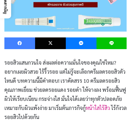
เปิดสารบัญ
Facebook
X
Messenger
L
รอยสิวแสนกวนใจ ส่งผลต่อความมั่นใจของคุณใช่ไหม?
อยากเผยผิวสวย ไร้ริ้วรอย แต่ไม่รู้จะเลือกครีมลดรอยสิวตัว
ไหนดี บทความนี้มีคำตอบ! เราคัดสรร 10 ครีมลดรอยสิว
คุณภาพเยี่ยม ช่วยลดรอยแดง รอยดำ ให้จางลง พร้อมฟื้นฟู
ผิวให้เรียบเนียน กระจ่างใส มั่นใจได้เลยว่าทุกตัวปลอดภัย
เหมาะกับผิวแพ้งง่าย มาเริ่มต้นภารกิจกู้
หน้าใสไร้สิว
ไร้กังวล
รอยสิวไปด้วยกัน