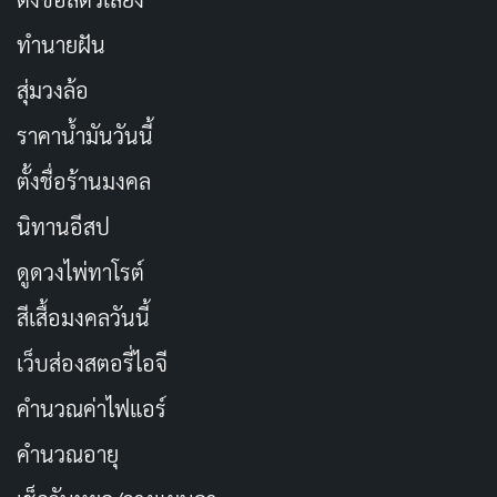
ซื้อได้ที่ Shopee
Tomei Anti-Acne Cream Plus
ทำนายฝัน
สุ่มวงล้อ
ราคาน้ำมันวันนี้
ตั้งชื่อร้านมงคล
นิทานอีสป
ดูดวงไพ่ทาโรต์
สีเสื้อมงคลวันนี้
เว็บส่องสตอรี่ไอจี
คำนวณค่าไฟแอร์
คำนวณอายุ