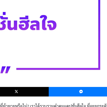
k
X
ที่ท้าทายหรือไม่? เราได้รวบรวมคำคมแคปชั่นฮีลใจ ที่จะยกระด