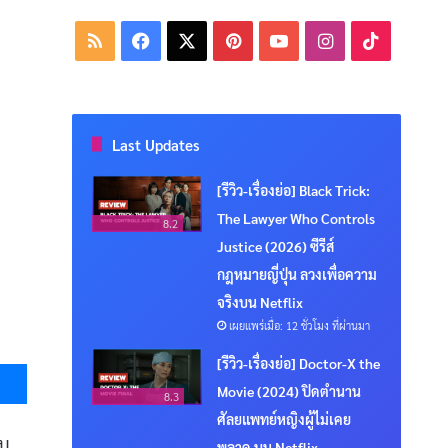
RSS
Facebook
X
Pinterest
YouTube
Instagram
TikTok
Last Updates
[รีวิว-เรื่องย่อ] Black Trick:
The Lawyer Who Controls
8.2
Justice (2026) ซีรีส์
กฎหมายญี่ปุ่น ลวงเพื่อความ
จริงบน Netflix
เผยแพร่เมื่อ: 12 ชั่วโมง ที่ผ่านมา
Messenger
[รีวิว-เรื่องย่อ] Doctor-X the
Movie (2024) ปิดตำนาน
8.3
ศัลยแพทย์หญิงผู้ไม่เคย
ับ
พลาด บน Netflix