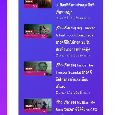
3 เสียดสีสังคมผ่านยุคมืดที่
5.2
เริ่มหมดมุก
เผยแพร่เมื่อ: 1 วัน ที่ผ่านมา
[รีวิว-เรื่องย่อ] Big Chicken:
A Fast Food Conspiracy
8.2
สารคดีกินไก่ทอด 28 วัน
สะเทือนวงการฟาสต์ฟู้ด
เผยแพร่เมื่อ: 1 วัน ที่ผ่านมา
[รีวิว-เรื่องย่อ] Inside The
Trustor Scandal สารคดี
8
ฉ้อโกงการเงินสะเทือน
สวีเดน
เผยแพร่เมื่อ: 1 วัน ที่ผ่านมา
[รีวิว-เรื่องย่อ] My Bias, My
Boss (2026) ซีรีส์ติ่ง vs CEO
8.2