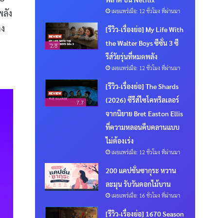
เผยแพร่เมื่อ: 12 ชั่วโมง ที่ผ่านมา
พลัง
าง
[รีวิว-เรื่องย่อ] My Life With
the Walter Boys ซีซั่น 3 ซี
2.8
รีส์วัยรุ่นที่หมดพลัง
เผยแพร่เมื่อ: 12 ชั่วโมง ที่ผ่านมา
[รีวิว-เรื่องย่อ] The Shards
(2026) ซีรีส์ไซโคทริลเลอร์
7.7
จากนิยาย Bret Easton Ellis
ที่ความหลอนคืบคลานแบบ
ไม่ต้องเร่ง
เผยแพร่เมื่อ: 12 ชั่วโมง ที่ผ่านมา
200 แคปชั่นซากุระ หวาน
ละมุน รับวันดอกไม้บาน
เผยแพร่เมื่อ: 16 ชั่วโมง ที่ผ่านมา
[รีวิว-เรื่องย่อ] 1670 Season