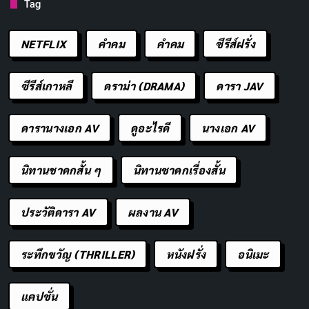
Tag
หรือกาบกล้วย นิยมประดับประดาด้วยดอกไม้หลากสี เช่น
ดอกบัว ดอกรัก และดอกดาวเรือง นอกจากนี้ยังอาจใส่
NETFLIX
คำคม
คําคม
ซีรีส์ฝรั่ง
เทียนไขหรือประทัดเพื่อความสวยงาม
ซีรีส์เกาหลี
ดราม่า (DRAMA)
ดารา JAV
การลอยกระทง: ขอขมากรรมและอธิษฐาน
ดารานางเอก AV
ดูอะไรดี
นางเอก AV
ในคืนวันลอยกระทง ผู้คนจะนำกระทงที่เตรียมไว้ไปลอยใน
แม่น้ำหรือแหล่งน้ำต่างๆ พร้อมกับขอขมากรรมต่อแม่พระ
นิทานชาดกสั้น ๆ
นิทานชาดกเรื่องสั้น
คงคาและอธิษฐานขอสิ่งที่ดีงามในชีวิต เชื่อกันว่าการลอย
กระทงจะช่วยชำระล้างสิ่งสกปรกและมลภาวะในชีวิต และ
ประวัติดารา AV
ผลงาน AV
นำสิ่งที่ดีงามมาสู่ชีวิต
ระทึกขวัญ (THRILLER)
หนังฝรั่ง
อนิเมะ
นางนพมาศ: แบบอย่างของสตรีไทยที่
สมบูรณ์
แคปชั่น