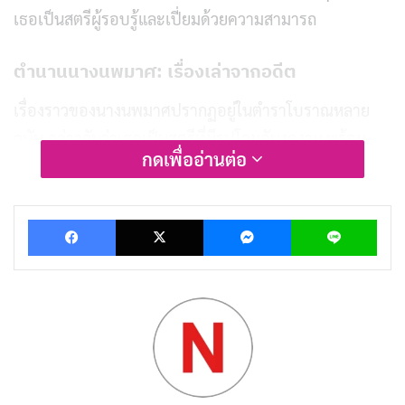
เธอเป็นสตรีผู้รอบรู้และเปี่ยมด้วยความสามารถ
ตำนานนางนพมาศ: เรื่องเล่าจากอดีต
เรื่องราวของนางนพมาศปรากฏอยู่ในตำราโบราณหลาย
ฉบับ กล่าวกันว่าเธอเป็นสตรีที่มีรูปโฉมอันงดงาม พร้อม
กดเพื่ออ่านต่อ
ด้วยความฉลาดปราดเปรื่องและกิริยามารยาทอันงดงาม
ความสามารถของเธอเป็นที่เลื่องลือไปทั่วกรุงสุโขทัย จน
Facebook
X
Messenger
Lin
กระทั่งเข้าหูพระร่วงเจ้า ผู้ทรงพระมหากรุณาธิคุณยินยอม
ยกย่องเธอเป็นสนมเอกในพระตำหนัก
บุตรสาวแห่งพราหมณ์ผู้ชาญฉลาด
ด้วยพื้นฐานความรู้จากบิดาและมารดา นางนพมาศจึงเป็น
สตรีผู้รอบรู้ในหลายด้าน เธอมีความเชี่ยวชาญในด้าน
ภาษาศาสตร์ ทั้งภาษาไทยและภาษาต่างประเทศ นอกจาก