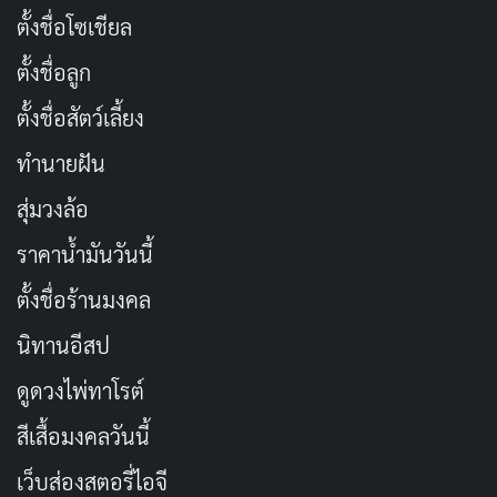
ในตำราโบราณชื่อว่า “ตำรับท้าวศรีจุฬาลักษณ์” ตำราเล่ม
ตั้งชื่อโซเชียล
นี้กล่าวถึงเรื่องราวต่างๆ ในชีวิตของนางนพมาศ รวมไปถึง
ตั้งชื่อลูก
คำสอนและบทเรียนอันล้ำค่าในด้านการดำเนินชีวิต ตำรับ
ท้าวศรีจุฬาลักษณ์ถือเป็นมรดกอันล้ำค่าของสังคมไทยและ
ตั้งชื่อสัตว์เลี้ยง
เป็นแบบอย่างที่ดีสำหรับสตรีไทย
ทำนายฝัน
สุ่มวงล้อ
ประเพณีลอยกระทง: มรดกอันงดงามของ
ราคาน้ำมันวันนี้
นางนพมาศ
ตั้งชื่อร้านมงคล
ประเพณีลอยกระทงเป็นประเพณีอันงดงามที่สืบสานต่อ
นิทานอีสป
เนื่องมาตั้งแต่สมัยกรุงสุโขทัย เชื่อกันว่านางนพมาศเป็นผู้
ริเริ่มประเพณีนี้ขึ้น ประเพณีลอยกระทงมีความหมายอันลึก
ดูดวงไพ่ทาโรต์
ซึ้งและเป็นช่วงเวลาที่ผู้คนได้ร่วมกันแสดงความกตัญญู
สีเสื้อมงคลวันนี้
กตเวทีต่อแม่น้ำ ตลอดจนขอขมากรรมและอธิษฐานเพื่อสิ่ง
เว็บส่องสตอรี่ไอจี
ที่ดีงาม