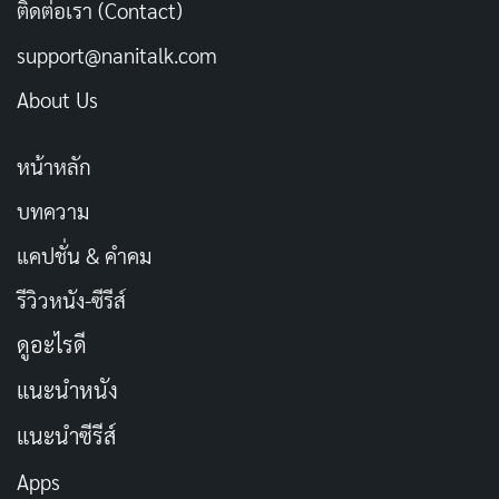
ดาราศาสตร์ คณิตศาสตร์ และปรัชญา
ติดต่อเรา (Contact)
support@nanitalk.com
ผู้ประดิษฐ์กระทง: ต้นกำเนิดประเพณีลอยกระทง
About Us
นางนพมาศเป็นผู้ริเริ่มประเพณีลอยกระทงอันงดงาม กล่าว
กันว่า ในสมัยกรุงสุโขทัย พระร่วงเจ้าทรงโปรดปรานในการ
หน้าหลัก
เสด็จประพาสทางเรือเป็นประจำ นางนพมาศจึงได้
บทความ
ประดิษฐ์กระทงขึ้นเพื่อถวายพระร่วงเจ้า กระทงของนาง
แคปชั่น & คำคม
นพมาศนั้นประดับประดาด้วยดอกไม้หลากสี และมีรูปทรง
อันงดงาม พระร่วงเจ้าทรงพอพระทัยกระทงของนาง
รีวิวหนัง-ซีรีส์
นพมาศเป็นอย่างมาก จึงทรงโปรดเกล้าฯ ให้จัดงานลอย
ดูอะไรดี
กระทงขึ้นในทุกปี
แนะนำหนัง
ตำรับท้าวศรีจุฬาลักษณ์: บทเรียนอันล้ำค่า
แนะนำซีรีส์
นางนพมาศได้รวบรวมความรู้และประสบการณ์ของเธอลง
Apps