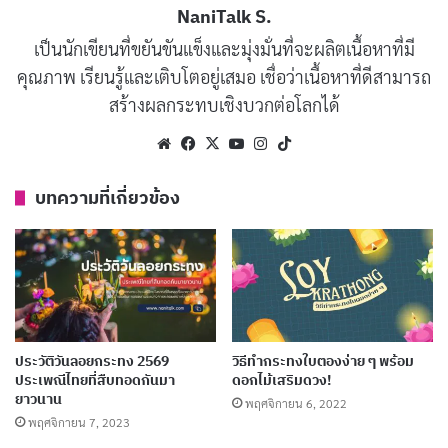
NaniTalk S.
นี้ยังมีความสามารถด้านศิลปกรรมและการประดิษฐ์คิดค้น
เป็นนักเขียนที่ขยันขันแข็งและมุ่งมั่นที่จะผลิตเนื้อหาที่มี
เธอสามารถร้อยกรองบทกลอนอันไพเราะและแต่งเพลงได้
คุณภาพ เรียนรู้และเติบโตอยู่เสมอ เชื่อว่าเนื้อหาที่ดีสามารถ
อย่างงดงาม
สร้างผลกระทบเชิงบวกต่อโลกได้
บทความที่เกี่ยวข้อง
Website
Facebook
X
YouTube
Instagram
TikTok
100 คําคมลอยกระทงกับครอบครัว สื่อความรัก
บทความที่เกี่ยวข้อง
ครอบครัวแบบไทยๆ
ตุลาคม 14, 2024
100 แคปชั่นลอยกระทงกับแฟน ในค่ำคืนพระจันทร์
เต็มดวง!
กันยายน 23, 2024
ประวัติวันลอยกระทง 2569
วิธีทํากระทงใบตองง่าย ๆ พร้อม
ประเพณีไทยที่สืบทอดกันมา
ดอกไม้เสริมดวง!
นางนพมาศ ตำนานแห่งความงามและต้นกำเนิด
ยาวนาน
พฤศจิกายน 6, 2022
ประเพณีลอยกระทง
พฤศจิกายน 7, 2023
พฤศจิกายน 26, 2023