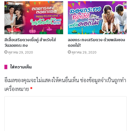
20 คำถามนางนพมาศ 2569 เผยเคล็ดลับการเตรี
ยมตัวในการตอบคำถาม
พฤศจิกายน 23, 2023
สีเสื้อเสริมดวงเนื้อคู่ สำหรับใส่
ลอยกระทงเสริมดวง ด้วยพลังของ
วันลอยกระทง
ดอกไม้!
สนมเอกของพระร่วงเจ้า
ตุลาคม 29, 2020
ตุลาคม 29, 2020
ด้วยความเพียบพร้อมทั้งรูปโฉมและความสามารถ นาง
ใส่ความเห็น
นพมาศจึงได้รับการแต่งตั้งเป็นสนมเอกในพระตำหนักของ
อีเมลของคุณจะไม่แสดงให้คนอื่นเห็น
ช่องข้อมูลจำเป็นถูกทำ
พระร่วงเจ้า ความเฉลียวฉลาดและกิริยามารยาทอันงดงาม
เครื่องหมาย
*
ของเธอทำให้เธอเป็นที่โปรดปรานของพระร่วงเจ้า เธอได้
รับมอบหมายให้ดูแลกิจการในพระตำหนัก และเป็นที่
ค
ปรึกษาสำคัญของพระร่วงเจ้าในเรื่องต่างๆ
ว
า
ความสามารถอันเพียบพร้อมของนาง
ม