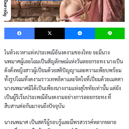
เปิดสารบัญ
Facebook
X
Messenger
L
ในห้วงเวหาแห่งประเพณีอันงดงามของไทย จะมีนาง
นพมาศผู้เลอโฉมเป็นสัญลักษณ์แห่งวันลอยกระทง นางเป็น
ดังดั่งหญิงสาวผู้เปี่ยมด้วยสติปัญญาและความเพียบพร้อม
ทั้งรูปโฉมที่งดงามราวเทพธิดาและจิตใจที่เปี่ยมด้วยเมตตา
นางนพมาศมิได้เป็นเพียงนางงามแห่งสุโขทัยเท่านั้น แต่ยัง
เป็นผู้ริเริ่มประเพณีอันงดงามอย่างการลอยกระทง ที่
สืบสานต่อกันมาจนถึงปัจจุบัน
นางนพมาศ เป็นสตรีผู้รอบรู้และมีพรสวรรค์หลากหลาย