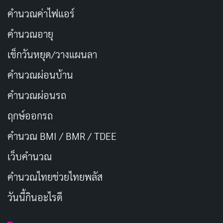
คำนวณค่าไฟแอร์
ความหมายอันลึกซึ้งของประเพณีลอยกระทง
คำนวณอายุ
ประเพณีลอยกระทงมีความหมายอันลึกซึ้งหลายประการ
เช็กวันหยุด/วางแผนลา
ประการแรกเป็นการแสดงความกตัญญูกตเวทีต่อแม่น้ำ ซึ่ง
คำนวณผ่อนบ้าน
เป็นแหล่งน้ำอันอุดมสมบูรณ์และเป็นเส้นทางคมนาคมที่
สำคัญในอดีต ประการที่สองเป็นการขอขมากรรมต่อแม่
คำนวณผ่อนรถ
พระคงคาที่ได้ชำระล้างสิ่งสกปรกและมลภาวะลงไปใน
ฤกษ์ออกรถ
แม่น้ำ ประการที่สามเป็นการอธิษฐานขอสิ่งที่ดีงามในชีวิต
คำนวณ BMI / BMR / TDEE
เช่น ความเจริญรุ่งเรือง สุขภาพแข็งแรง และความรัก
เว็บคํานวณ
การเตรียมกระทง: งานฝีมืออันประณีต
คํานวณไทยช่วยไทยพลัส
กระทงเป็นสิ่งสำคัญในประเพณีลอยกระทง การเตรียม
วันนี้กินอะไรดี
กระทงนั้นเป็นงานฝีมืออันประณีตที่ต้องใช้ความละเอียด
อ่อน กระทงมักทำจากวัสดุธรรมชาติ เช่น ใบตอง ใบลาน