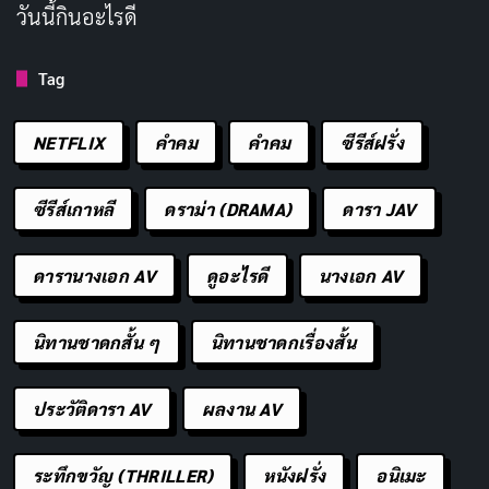
วันนี้กินอะไรดี
สำหรับนักเดินทางที่อยากสัมผัส
สิงคโปร์
อย่างแท้จริง ลอง
แวะ
ศูนย์อาหารฮอว์กเกอร์
ในย่าน
ไชน่าสนทาวน์
หรือ
ลิต
Tag
เติ้ล อินเดีย
เพื่อชิม
อาหารพื้นเมือง
และพูดคุยกับพ่อค้า
NETFLIX
คำคม
คําคม
ซีรีส์ฝรั่ง
แม่ค้าใจดี
เทศกาลสิงคโปร์ สีสันแห่งความหลาก
ซีรีส์เกาหลี
ดราม่า (DRAMA)
ดารา JAV
หลาย
ดารานางเอก AV
ดูอะไรดี
นางเอก AV
เทศกาลสิงคโปร์
เป็นหน้าต่างที่เปิดให้เราเห็นความหลาก
นิทานชาดกสั้น ๆ
นิทานชาดกเรื่องสั้น
หลายของ
วัฒนธรรมสิงคโปร์
ไม่ว่าจะเป็น
ตรุษจีน
,
ฮารีรา
ยอปูวาซา
, หรือ
ดีปาวลี
แต่ละเทศกาลล้วนเต็มไปด้วยความ
ประวัติดารา AV
ผลงาน AV
หมายและความสนุกสนาน
ตรุษจีน
เป็นหนึ่งในงานที่ยิ่งใหญ่
ที่สุดใน
สิงคโปร์
โดยชาวจีนจะเฉลิมฉลองด้วยการแจก
อั่ง
ระทึกขวัญ (THRILLER)
หนังฝรั่ง
อนิเมะ
เปา
(ซองแดง) และประดับตกแต่งถนนใน
ไชน่าทาวน์
ด้วย