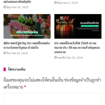
แห่งแดนอาทิตย์อุทัย
มิถุนายน 5, 2025
มิถุนายน 30, 2025
หนึ่งในสิ่งที่ทำให้
สิงคโปร์
น่าทึ่งคือการที่
วัฒนธรรมจีน
,
มา
เลย์
, และ
อินเดีย
สามารถอยู่ร่วมกันได้อย่างกลมกลืน ชาว
จีนที่พูด
ภาษาจีนกลาง
มักยึดมั่นใน
ลัทธิขงจื๊อ
และ
พุทธ
ศาสนา
ในขณะที่ชาวมาเลย์ซึ่งส่วนใหญ่เป็นมุสลิมจะมี
ประเพณีมาเลย์
ที่เกี่ยวข้องกับ
ศาสนาอิสลาม
ส่วนชาว
พิธีบายศรีสู่ขวัญ ประเพณีไทยแห่ง
ประเพณีไหลเรือไฟ 2569 ความ
อินเดียที่พูด
ภาษาทมิฬ
มักนับถือ
ศาสนาฮินดู
หรือ
ศาสนา
การเรียกขวัญและกำลังใจ
หมาย ประวัติ และความสำคัญของ
เทศกาล
ธันวาคม 28, 2024
ซิกข์
ความหลากหลายนี้ทำให้
สิงคโปร์
กลายเป็นเมืองที่มี
พฤศจิกายน 19, 2024
ศาสนา
และ
ภาษา
หลากหลาย โดยมี
ภาษาอังกฤษ
,
จีน
กลาง
,
มาเลย์
, และ
ทมิฬ
เป็นภาษาราชการทั้งสี่
ใส่ความเห็น
อีเมลของคุณจะไม่แสดงให้คนอื่นเห็น
ช่องข้อมูลจำเป็นถูกทำ
ประเพณีสิงคโปร์
เริ่มต้นจากรากฐานของการเป็นเมืองท่า
เครื่องหมาย
*
ค้าขายในอดีต ตั้งแต่สมัยที่ยังถูกเรียกว่า
เทมาเส็ก
ใน
ศตวรรษที่ 14 จนถึงการก่อตั้งโดย
เซอร์สแตมฟอร์ด
ค
ว
ราฟเฟิลส์
ในปี 1819 การผสมผสานของวัฒนธรรมเกิดจาก