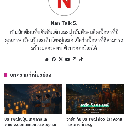
NaniTalk S.
เป็นนักเขียนที่ขยันขันแข็งและมุ่งมั่นที่จะผลิตเนื้อหาที่มี
คุณภาพ เรียนรู้และเติบโตอยู่เสมอ เชื่อว่าเนื้อหาที่ดีสามารถ
สร้างผลกระทบเชิงบวกต่อโลกได้
วัฒนธรรมหลากหลายในสิงคโปร์
Website
Facebook
X
YouTube
Instagram
TikTok
สิงคโปร์
ไม่ได้เป็นแค่เมืองท่าที่เจริญรุ่งเรือง แต่เป็นจุด
บทความที่เกี่ยวข้อง
หลอมรวมของวัฒนธรรมจากทั่วโลก ด้วยประชากรที่
ประกอบด้วยชาว
จีน
,
มาเลย์
,
อินเดีย
, และกลุ่มชาติพันธุ์
อื่น ๆ ทำให้
ประเพณีสิงคโปร์
มีความหลากหลายที่ยากจะ
หาได้ที่ไหนในโลก ชาวสิงคโปร์ให้ความสำคัญกับ
มรดกทาง
วัฒนธรรม
ซึ่งสะท้อนผ่าน
เทศกาล
,
อาหาร
, และ
ศิลปะ
ที่
ประเพณีญี่ปุ่น เทศกาลและ
จารีต กับ ประเพณี คืออะไร? ความ
พวกเขายึดถือมานานหลายศตวรรษ
วัฒนธรรมที่สะท้อนจิตวิญญาณ
แตกต่างที่ควรรู้