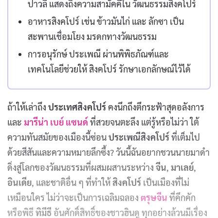
ปาวลี แสดงถึงความสามัคคีใน วัฒนธรรมสิงคโปร์
อาหารสิงคโปร์ เช่น ข้าวมันไก่ และ ลักซา เป็น
สะพานเชื่อมโยง มรดกทางวัฒนธรรม
การอนุรักษ์ ประเพณี ผ่านพิพิธภัณฑ์และ
เทคโนโลยีช่วยให้ สิงคโปร์ รักษาเอกลักษณ์ไว้ได้
ถ้าให้เล่าถึง
ประเทศสิงคโปร์
คงนึกถึงตึกระฟ้าสุดอลังการ
และ
มารีน่า เบย์ แซนด์
ที่สวยจนตะลึง แต่รู้หรือไม่ว่า ใต้
ความทันสมัยของเมืองนี้ซ่อน
ประเพณีสิงคโปร์
ที่เต็มไป
ด้วยสีสันและความหมายลึกซึ้ง? วันนี้ฉันอยากชวนนายมาดำ
ดิ่งสู่โลกของวัฒนธรรมที่ผสมผสานระหว่าง
จีน
,
มาเลย์
,
อินเดีย
, และชาติอื่น ๆ ที่ทำให้
สิงคโปร์
เป็นเมืองที่ไม่
เหมือนใคร ไม่ว่าจะเป็นการเฉลิมฉลอง
ตรุษจีน
ที่คึกคัก
หรือพิธี
ทิมีธี
อันศักดิ์สิทธิ์ของชาวฮินดู ทุกอย่างล้วนมีเรื่อง