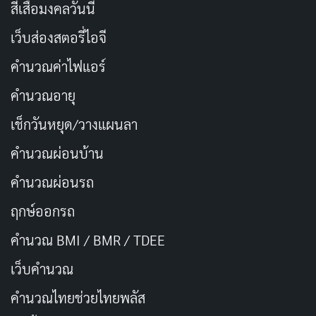
ฮอว์กเกอร์
เป็นมากกว่าตลาดอาหาร เพราะที่นี่คือหัวใจ
สีเสื้อมงคลวันนี้
ของ
วัฒนธรรมท้องถิ่น
ที่ผสมผสานรสชาติจาก
จีน
,
มา
เว็บส่องสตอรี่ไอจี
เลย์
, และ
อินเดีย
ไม่ว่าจะเป็น
ข้าวมันไก่
,
ลักซา
, หรือ
นาซิ
คำนวณค่าไฟแอร์
เลอมัก
ทุกจานบอกเล่าเรื่องราวของ
มรดกทางวัฒนธรรม
ที่หลากหลาย
คำนวณอายุ
เช็กวันหยุด/วางแผนลา
ศูนย์อาหารฮอว์กเกอร์
เช่น
เลา ปา ซัต
หรือ
นิวตัน ฟู้ด
คำนวณผ่อนบ้าน
เซ็นเตอร์
ดึงดูดทั้งนักท่องเที่ยวและคนท้องถิ่นด้วยร้าน
อาหารที่ได้รับรางวัล
มิชลิน ไกด์
บางร้าน อย่าง
เทียน
คำนวณผ่อนรถ
เทียน ข้าวมันไก่
มีคิวยาวเหยียดเพราะรสชาติที่เป็นตำนาน
ฤกษ์ออกรถ
การนั่งกินในบรรยากาศคึกคักพร้อมกลิ่นหอมของเครื่อง
คำนวณ BMI / BMR / TDEE
เทศคือประสบการณ์ที่ต้องลอง การรักษาคุณภาพอาหาร
และสุขอนามัยทำให้
ศูนย์อาหารฮอว์กเกอร์
ได้รับการ
เว็บคํานวณ
ยกย่องจาก
ยูเนสโก
ให้เป็น
มรดกทางวัฒนธรรมที่จับต้อง
คํานวณไทยช่วยไทยพลัส
ไม่ได้