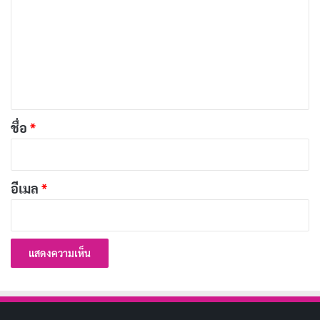
า
การอพยพของผู้คนจาก
จีน
,
มาเลเซีย
,
อินเดีย
, และยุโรป
ม
ทำให้
สิงคโปร์
กลายเป็นศูนย์กลางของ
การค้าทางทะเล
เ
และ
วัฒนธรรมที่หลากหลาย
ทุกวันนี้ รัฐบาลสิงคโปร์ยังคง
ห็
ส่งเสริม
เอกลักษณ์แห่งชาติ
ผ่านนโยบายที่สนับสนุนความ
น
หลากหลายทางวัฒนธรรม
*
ชื่อ
*
บทความที่เกี่ยวข้อง
ประเพณีสิงคโปร์ เรื่องเล่าจากใจเมืองแห่ง
อีเมล
*
วัฒนธรรม
มิถุนายน 30, 2025
ประเพณีอินโดนีเซีย มรดกวัฒนธรรมอันน่าทึ่งของ
อินโดนีเซีย
มิถุนายน 30, 2025