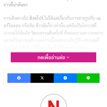
ราวที่น่าค้นหา
การเดินทางไป
สิงคโปร์
ไม่ได้แค่เกี่ยวกับการถ่ายรูปกับ
เม
อร์ไลออน
หรือชิม
ข้าวมันไก่
เท่านั้น แต่ยังเป็นโอกาสที่
นายจะได้สัมผัส
วัฒนธรรมสิงคโปร์
ที่หลอมรวมความหลาก
หลายไว้อย่างลงตัว บทความนี้จะพานายไปรู้จัก
ประเพณี
สิงคโปร์
ที่สำคัญ วิธีที่ชาวสิงคโปร์รักษามรดกทาง
วัฒนธรรม และเคล็ดลับสำหรับนักเดินทางที่อยากดื่มด่ำกับ
กดเพื่ออ่านต่อ
เทศกาลสิงคโปร์
อย่างแท้จริง พร้อมแล้วรึยัง? ไปดูกันว่า
สิงคโปร์
มีอะไรให้เราตื่นเต้นบ้าง!
Facebook
X
Messenger
Lin