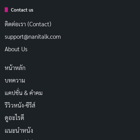
ประเพณีอินเดีย เรื่องราวแห่งวัฒนธรรมและมรดก
Contact us
ของประเทศอินเดีย
มิถุนายน 30, 2025
ติดต่อเรา (Contact)
ประเพณีเวียดนาม สืบสานวัฒนธรรมอันล้ำค่า
support@nanitalk.com
มิถุนายน 30, 2025
About Us
สิ่งที่ทำให้
ประเพณีสิงคโปร์
โดดเด่นคือการที่ชุมชนต่าง ๆ
หน้าหลัก
รักษา
มรดกทางวัฒนธรรม
ของตนไว้ได้แม้ในยุคสมัยใหม่
บทความ
ตัวอย่างเช่น
ชาวเปอรานากัน
ซึ่งเป็นลูกครึ่งจีน-มาเลย์ มี
แคปชั่น & คำคม
งานฝีมือเปอรานากัน
เช่น การปักลูกปัดที่เรียกว่า
กัสต์ มา
เน็ก
ซึ่งเป็นการเย็บลูกปัดลงบนรองเท้าแตะอย่างประณีต
รีวิวหนัง-ซีรีส์
งานฝีมือนี้ไม่เพียงแสดงถึงความงาม แต่ยังสะท้อนถึงความ
ดูอะไรดี
อดทนและความทุ่มเทของช่างฝีมือ การรักษา
ประเพณี
แนะนำหนัง
เช่นนี้ทำให้
สิงคโปร์
เป็นเมืองที่ทั้งทันสมัยและยึดมั่นในราก