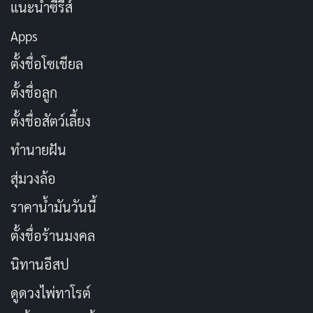
เหง้า
แนะนำซีรีส์
Apps
ตั้งชื่อโซเชียล
ตั้งชื่อลูก
ตั้งชื่อสัตว์เลี้ยง
ทำนายฝัน
สุ่มวงล้อ
ราคาน้ำมันวันนี้
ตั้งชื่อร้านมงคล
ถ้าให้พูดถึง
สิงคโปร์
สิ่งที่พลาดไม่ได้คือ
ศูนย์อาหารฮอว์ก
นิทานอีสป
เกอร์
แหล่งรวม
อาหารสิงคโปร์
ที่ทั้งอร่อยและราคา
ดูดวงไพ่ทาโรต์
ย่อมเยา เหมือนเพื่อนสนิทพาไปกินของดี!
ศูนย์อาหาร