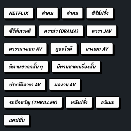
NETFLIX
คำคม
คําคม
ซีรีส์ฝรั่ง
ซีรีส์เกาหลี
ดราม่า (DRAMA)
ดารา JAV
ดารานางเอก AV
ดูอะไรดี
นางเอก AV
นิทานชาดกสั้น ๆ
นิทานชาดกเรื่องสั้น
ประวัติดารา AV
ผลงาน AV
ระทึกขวัญ (THRILLER)
หนังฝรั่ง
อนิเมะ
แคปชั่น