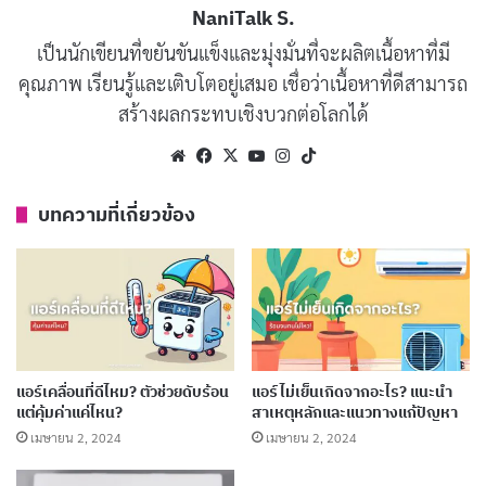
NaniTalk S.
เสียงดัง
เวลาแอร์ทำงาน: ถ้าเริ่มได้ยินเสียงแปลกๆ
เป็นนักเขียนที่ขยันขันแข็งและมุ่งมั่นที่จะผลิตเนื้อหาที่มี
เช่น เสียงดัง “กึกๆ”, “ครืดๆ”, หรือเสียงสั่น อาจเป็น
คุณภาพ เรียนรู้และเติบโตอยู่เสมอ เชื่อว่าเนื้อหาที่ดีสามารถ
ไปได้ว่ายางรองขาแอร์เสื่อม ทำให้คอมเพรสเซอร์สั่น
สร้างผลกระทบเชิงบวกต่อโลกได้
สะเทือนมากขึ้น
Website
Facebook
X
YouTube
Instagram
TikTok
แอร์สั่น
ผิดปกติ: ลองเอามือไปจับที่ตัวแอร์ด้านนอกดู
ถ้ารู้สึกว่าสั่นแรงกว่าเดิมมาก ก็เป็นไปได้ว่ายางรองขา
บทความที่เกี่ยวข้อง
แอร์เสื่อมสภาพแล้ว
น้ำยาแอร์รั่ว
: ยางรองขาแอร์ยังมีหน้าที่ช่วยป้องกัน
น้ำยาแอร์รั่ว ถ้าสังเกตเห็นคราบน้ำมันบริเวณ
คอมเพรสเซอร์ หรือแอร์เย็นน้อยลงผิดปกติ อาจเป็น
ไปได้ว่าน้ำยาแอร์รั่ว ซึ่งอาจเกิดจากยางรองขาแอร์
แอร์เคลื่อนที่ดีไหม? ตัวช่วยดับร้อน
แอร์ไม่เย็นเกิดจากอะไร? แนะนำ
เสื่อมสภาพ
แต่คุ้มค่าแค่ไหน?
สาเหตุหลักและแนวทางแก้ปัญหา
เมษายน 2, 2024
เมษายน 2, 2024
อายุการใช้งาน
: ยางรองขาแอร์โดยทั่วไปมีอายุการใช้
งานประมาณ 3-5 ปี แต่ก็ขึ้นอยู่กับสภาพการใช้งาน