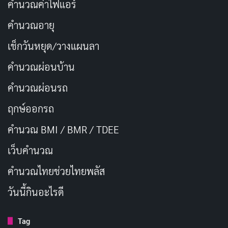
คำนวณค่าไฟแอร์
เจาะลึกโหมด Cool และ Auto (I Feel) บนรีโมทแอร์
คำนวณอายุ
แอร์ธรรมดา vs แอร์อินเวอร์เตอร์ (Inverter) เลือก
เช็กวันหยุด/วางแผนลา
แบบไหนดี?
คำนวณผ่อนบ้าน
รู้จักการล้างแอร์แบบตัดล้าง บอกลาแอร์ไม่เย็น เหมือน
คำนวณผ่อนรถ
ซื้อใหม่!
แอร์ไม่เย็นเกิดจากอะไร? แนะนำสาเหตุหลักและ
ฤกษ์ออกรถ
แนวทางแก้ปัญหา
คำนวณ BMI / BMR / TDEE
เว็บคํานวณ
แอร์
คํานวณไทยช่วยไทยพลัส
วันนี้กินอะไรดี
Copy URL
Tag