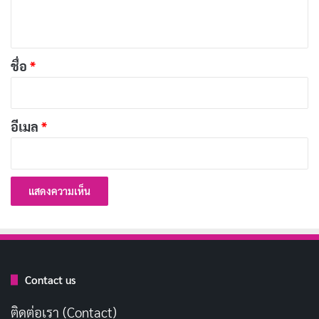
ไม่ต้องง้อช่าง! เราก็เช็คเองได้ เพียงแค่
ปิดแอร์
แล้วลอง
ห็
เอามือไปจับที่ยางรองขาแอร์
(จะอยู่ใต้คอมเพรสเซอร์)
น
แล้วลองโยกดูเบาๆ ถ้ารู้สึกว่า
ยางแข็ง แตก หรือยุบตัว
ก็
*
ชื่อ
*
แสดงว่าเสื่อมสภาพแล้วล่ะ
แล้วควรเปลี่ยนยางรองขาแอร์เมื่อไหร่ดี?
อีเมล
*
ไม่มีกฎตายตัวหรอกเพื่อนๆ แต่โดยทั่วไป แนะนำให้เปลี่ยน
ทุกๆ 3-5 ปี
หรือเมื่อพบ
สัญญาณเตือน
ที่กล่าวไปข้างต้น
แต่ถ้าไม่แน่ใจ ก็ลองปรึกษาช่างแอร์ดูก็ได้นะ
บทความที่เกี่ยวข้อง
ยางรองขาแอร์: เมื่อไหร่ควรเปลี่ยน? สัญญาณเตือน
Contact us
และวิธีเช็ค
ติดต่อเรา (Contact)
พฤษภาคม 30, 2024