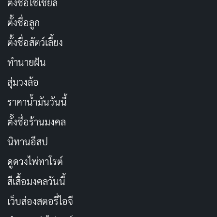
ตั้งชื่อโซเชียล
ถ้าเพื่อนๆ มั่นใจในฝีมือ ก็สามารถเปลี่ยนเองได้นะ ไม่ยาก
อย่างที่คิด
(ระวังแฟร์แตก แอร์รั่วไม่เย็น)
แต่ถ้าไม่ถนัด ก็
ตั้งชื่อลูก
เรียกช่างแอร์มาทำให้ดีกว่า ปลอดภัยไว้ก่อน
ตั้งชื่อสัตว์เลี้ยง
ทำนายฝัน
สรุป:
ยางรองขาแอร์เล็กจิ๋ว แต่สำคัญนะ!
สุ่มวงล้อ
ถึงแม้ยางรองขาแอร์จะเป็นชิ้นส่วนเล็กๆ แต่ก็มีบทบาท
ราคาน้ำมันวันนี้
สำคัญในการทำให้แอร์บ้านเราทำงานได้อย่างราบรื่นและมี
ประสิทธิภาพ อย่าลืมหมั่นสังเกตสัญญาณเตือน และตรวจ
ตั้งชื่อร้านมงคล
เช็คสภาพยางรองขาแอร์เป็นประจำ เพื่อให้แอร์บ้านเย็นฉ่ำ
นิทานอีสป
ไร้เสียงดัง และใช้งานได้นานๆ นะครับ!
ดูดวงไพ่ทาโรต์
สีเสื้อมงคลวันนี้
ดูข้อมูลและราคาเพิ่มเติมที่: Shopee
เว็บส่องสตอรี่ไอจี
เรื่องที่เกี่ยวข้อง: