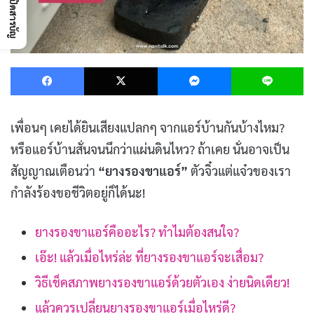
เปิดสารบัญ
Facebook
X
Messenger
L
เพื่อนๆ เคยได้ยินเสียงแปลกๆ จากแอร์บ้านกันบ้างไหม?
หรือแอร์บ้านสั่นจนนึกว่าแผ่นดินไหว? ถ้าเคย นั่นอาจเป็น
สัญญาณเตือนว่า
“ยางรองขาแอร์”
ตัวจิ๋วแต่แจ๋วของเรา
กำลังร้องขอชีวิตอยู่ก็ได้นะ!
ยางรองขาแอร์คืออะไร? ทำไมต้องสนใจ?
เอ๊ะ! แล้วเมื่อไหร่ล่ะ ที่ยางรองขาแอร์จะเสื่อม?
วิธีเช็คสภาพยางรองขาแอร์ด้วยตัวเอง ง่ายนิดเดียว!
แล้วควรเปลี่ยนยางรองขาแอร์เมื่อไหร่ดี?