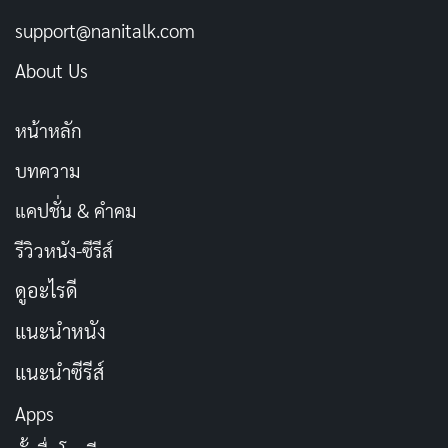
support@nanitalk.com
ทำไมอากาศร้อนค่าไฟแพง? หน้าร้อน ปรับ
พฤติกรรม ประหยัดได้!
About Us
พฤษภาคม 2, 2024
หน้าหลัก
[รีวิว] 17 ยี่ห้อแอร์ เลือกยี่ห้อไหนดี คุ้มค่า ประหยัด
ไฟ
บทความ
เมษายน 29, 2024
แคปชั่น & คำคม
รู้จักการล้างแอร์แบบตัดล้าง บอกลาแอร์ไม่เย็น
รีวิวหนัง-ซีรีส์
เหมือนซื้อใหม่!
ดูอะไรดี
เมษายน 22, 2024
แนะนำหนัง
การเปลี่ยนยางรองขาแอร์: DIY หรือเรียก
แนะนำซีรีส์
ช่าง?
Apps