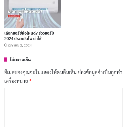
ด้วยนะ ถ้าเราใช้แอร์บ่อยๆ หรืออยู่ในสภาพแวดล้อมที่
ร้อนจัด ก็อาจจะเสื่อมเร็วกว่าปกติ
เลือกแอร์ยี่ห้อไหนดี? รีวิวแอร์ปี
2024 ประหยัดไฟ น่าใช้
เมษายน 2, 2024
ใส่ความเห็น
อีเมลของคุณจะไม่แสดงให้คนอื่นเห็น
ช่องข้อมูลจำเป็นถูกทำ
เครื่องหมาย
*
ค
ว
วิธีเช็คสภาพยางรองขาแอร์ด้วยตัวเอง
า
ง่ายนิดเดียว!
ม
เ