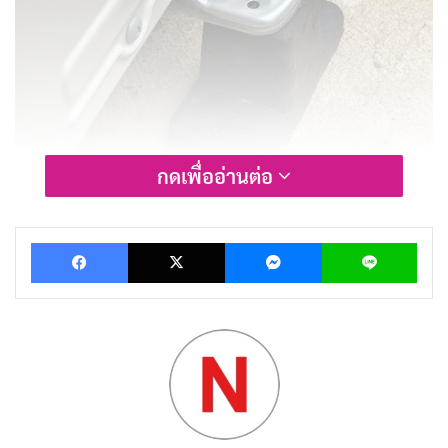
กดเพื่ออ่านต่อ
Facebook
X
Messenger
Lin
เอ๊ะ! แล้วเมื่อไหร่ล่ะ ที่ยางรองขาแอร์จะ
เสื่อม?
ยางรองขาแอร์ ก็เหมือนยางลบแหละเพื่อนๆ ใช้นานๆ ไป ก็
เสื่อมสภาพได้ มาดูกันว่ามี
สัญญาณเตือน
อะไรบ้าง ที่จะ
บอกเราว่าถึงเวลาเปลี่ยนยางรองขาแอร์แล้ว