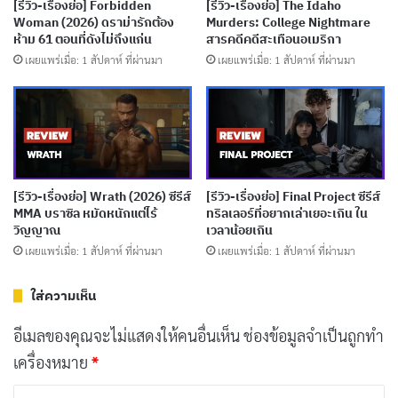
[รีวิว-เรื่องย่อ] Forbidden
[รีวิว-เรื่องย่อ] The Idaho
[รีวิว-เรื่องย่อ] หลวงพ่อเสือ ซีรีส์แอ็กชันสายลับไทย
Woman (2026) ดราม่ารักต้อง
Murders: College Nightmare
เผยแพร่เมื่อ: 2 วัน ที่ผ่านมา
ห้าม 61 ตอนที่ดังไม่ถึงแก่น
สารคดีคดีสะเทือนอเมริกา
เผยแพร่เมื่อ: 1 สัปดาห์ ที่ผ่านมา
เผยแพร่เมื่อ: 1 สัปดาห์ ที่ผ่านมา
[รีวิว-เรื่องย่อ] GATE24: The Border ซีรีส์ศุลกากร
สนามบินจากญี่ปุ่นบน Netflix
เผยแพร่เมื่อ: 3 วัน ที่ผ่านมา
[รีวิว-เรื่องย่อ] The Bombing of Pan Am 103 ซีรีส์
คดีล็อกเกอร์บีที่กลายเป็นเพียงบันทึกการประชุม
[รีวิว-เรื่องย่อ] Wrath (2026) ซีรีส์
[รีวิว-เรื่องย่อ] Final Project ซีรีส์
เผยแพร่เมื่อ: 6 วัน ที่ผ่านมา
MMA บราซิล หมัดหนักแต่ไร้
ทริลเลอร์ที่อยากเล่าเยอะเกิน ใน
วิญญาณ
เวลาน้อยเกิน
เผยแพร่เมื่อ: 1 สัปดาห์ ที่ผ่านมา
เผยแพร่เมื่อ: 1 สัปดาห์ ที่ผ่านมา
ดูได้ที่ NETFLIX
ใส่ความเห็น
อีเมลของคุณจะไม่แสดงให้คนอื่นเห็น
ช่องข้อมูลจำเป็นถูกทำ
เครื่องหมาย
*
ค