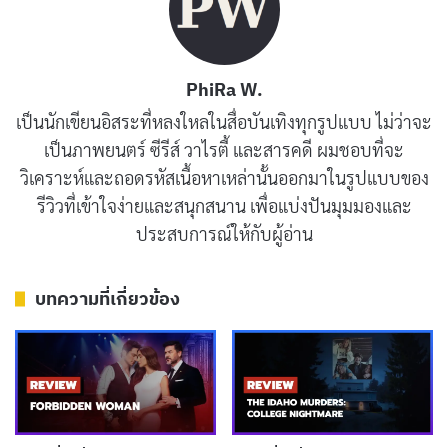
สรุป
PhiRa W.
“เดี่ยวสเปเชียล: ซูเปอร์ซอฟต์พาวเวอร์” เป็นเดี่ยว
เป็นนักเขียนอิสระที่หลงใหลในสื่อบันเทิงทุกรูปแบบ ไม่ว่าจะ
ไมโครโฟนคุณภาพเยี่ยม เหมาะสำหรับผู้ที่ชื่นชอบ เดี่ยว
เป็นภาพยนตร์ ซีรีส์ วาไรตี้ และสารคดี ผมชอบที่จะ
ไมโครโฟน ของ โน้ต อุดม และผู้ที่สนใจ “ซอฟต์ พาวเวอร์”
วิเคราะห์และถอดรหัสเนื้อหาเหล่านั้นออกมาในรูปแบบของ
ของไทย การผสมผสาน มุมมองตลก กับ มุมมองเชิง
รีวิวที่เข้าใจง่ายและสนุกสนาน เพื่อแบ่งปันมุมมองและ
วิเคราะห์ ทำให้ “เดี่ยวสเปเชียล: ซูเปอร์ซอฟต์พาวเวอร์”
ประสบการณ์ให้กับผู้อ่าน
เป็นเดี่ยวไมโครโฟนที่ ไม่ควรพลาด
บทความที่เกี่ยวข้อง
บทความที่เกี่ยวข้อง
[รีวิว-เรื่องย่อ] Wild Sing (2026) หนังเกาหลีไอดอล
ตกอับคืนเวที ฝังใจกว่าแค่เพลงเดียวใน Netflix
เผยแพร่เมื่อ: 5 ชั่วโมง ที่ผ่านมา