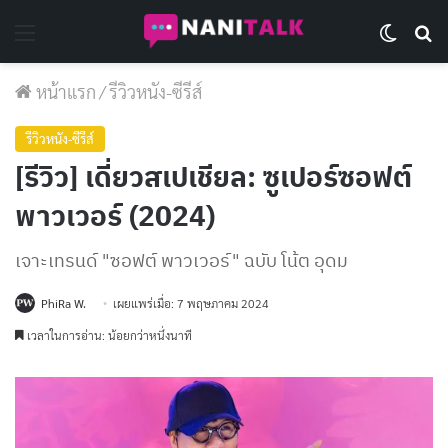
Menu
Switch 
Se
หน้าแรก
/
รีวิวหนัง-ซีรีส์
รีวิวหนัง-ซีรีส์
[รีวิว] เดี่ยวสเปเชียล: ซูเปอร์ซอฟต์
พาวเวอร์ (2024)
เจาะเทรนด์ "ซอฟต์ พาวเวอร์" ฉบับ โน้ต อุดม
PhiRa W.
เผยแพร่เมื่อ: 7 พฤษภาคม 2024
เวลาในการอ่าน: น้อยกว่าหนึ่งนาที