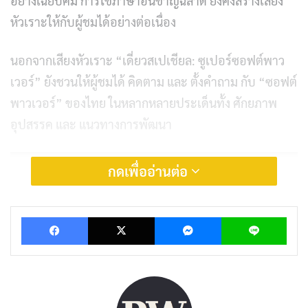
อย่างเฉียบคม การใช้ภาษาอันชาญฉลาด ยังคงสร้างเสียง
หัวเราะให้กับผู้ชมได้อย่างต่อเนื่อง
นอกจากเสียงหัวเราะ “เดี่ยวสเปเชียล: ซูเปอร์ซอฟต์พาว
เวอร์” ยังชวนให้ผู้ชมได้ คิดตาม และ ตั้งคำถาม กับ “ซอฟต์
พาวเวอร์” ของไทย ในหลากหลายประเด็นทั้ง ศักยภาพ
อุปสรรค และ แนวทางการพัฒนา
กดเพื่ออ่านต่อ
Facebook
X
Messenger
Lin