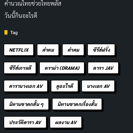
คํานวณไทยช่วยไทยพลัส
วันนี้กินอะไรดี
Tag
NETFLIX
คำคม
คําคม
ซีรีส์ฝรั่ง
ซีรีส์เกาหลี
ดราม่า (DRAMA)
ดารา JAV
ดารานางเอก AV
ดูอะไรดี
นางเอก AV
นิทานชาดกสั้น ๆ
นิทานชาดกเรื่องสั้น
ประวัติดารา AV
ผลงาน AV