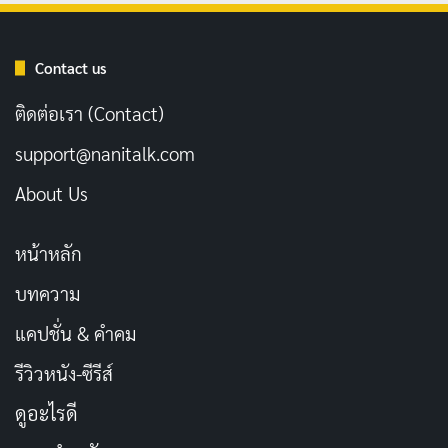
เดี่ยวสเปเชียล: ซูเปอร์ซอฟต์พาวเวอร์
— 2024
TMDB
8
/10
Contact us
นักแสดงตลกเดี่ยวไมค์ชาวไทย อุดม แต้พานิช ขึ้นเวที
ติดต่อเรา (Contact)
เล่าเรื่องราวที่เกิดขึ้นในชีวิตแสนวุ่นวาย ตั้งแต่นัดเตะ
support@nanitalk.com
ฟุตบอลรวมดาว ไปจนถึงอุปสรรคในการหาคู่ ที่เล่น
About Us
เอาเจ้าตัวไปไม่เป็น
หน้าหลัก
STREAM ON
บทความ
Netflix
แคปชั่น & คำคม
รีวิวหนัง-ซีรีส์
นักแสดงนำ
ดูอะไรดี