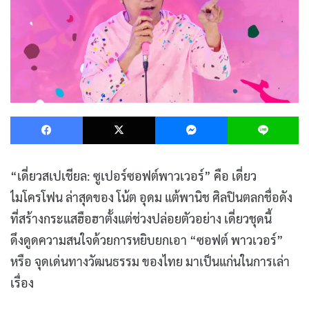
Facebook
X
Messenger
L
“เดี่ยวสเปเชียล: ซูเปอร์ซอฟต์พาวเวอร์” คือ เดี่ยว
ไมโครโฟน ล่าสุดของ โน้ต อุดม แต้พานิช ศิลปินตลกชื่อดัง
ที่สร้างกระแสฮือฮาตั้งแต่ช่วงปล่อยตัวอย่าง เดี่ยวชุดนี้
ดึงดูดความสนใจด้วยการหยิบยกเอา “ซอฟต์ พาวเวอร์”
หรือ จุดเด่นทางวัฒนธรรม ของไทย มาเป็นแก่นในการเล่า
เรื่อง