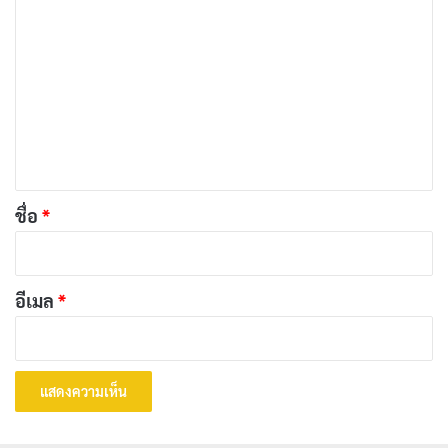
ว
า
ม
เ
ห็
น
*
ชื่อ
*
RELEASED
RUNTIME
2024-05-01
138 min
อีเมล
*
STATUS
Released
Movie
ตลก
Released
เดี่ยวสเปเชียล: ซูเปอร์ซอฟต์พาวเวอร์