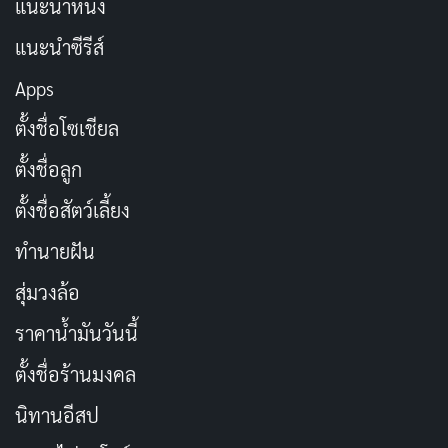
แนะนำหนัง
แนะนำซีรีส์
อุดม แต้พานิช
Apps
ตั้งชื่อโซเชียล
NETFLIX
โน้ส อุดม
ตั้งชื่อลูก
ตั้งชื่อสัตว์เลี้ยง
Copy URL
ทำนายฝัน
สุ่มวงล้อ
ราคาน้ำมันวันนี้
ตั้งชื่อร้านมงคล
นิทานอีสป