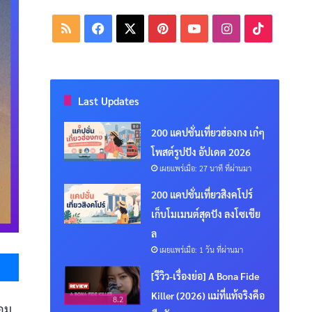
RSS
Facebook
X
Pinterest
YouTube
Instagram
TikTok
Last Updates
200 แคปชั่นเที่ยวฮ่องกง เก๋ๆ
โพสต์รูปปัง อัปเดต 2026
เผยแพร่เมื่อ: 27 นาที ที่ผ่านมา
200 แคปชั่นเที่ยวสิงคโปร์
เก็บโมเมนต์สุดปัง ลงโซเชีย
ล
เผยแพร่เมื่อ: 1 วัน ที่ผ่านมา
Messenger
[รีวิว-เรื่องย่อ] A Bona Fide
Killer (2026) แม่ที่แท้จริงคือ
8.2
่อม