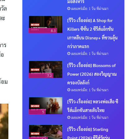
มือสังหาร
งวัล
เผยแพร่เมื่อ: 1 วัน ที่ผ่านมา
และ
[รีวิว-เรื่องย่อ] A Shop for
Killers ซีซั่น 2 ซีรีส์แอ็กชัน
8.3
เกาหลีบน Disney+ ที่ชวนลุ้น
การ
กว่าภาคแรก
่อ
เผยแพร่เมื่อ: 1 วัน ที่ผ่านมา
[รีวิว-เรื่องย่อ] Blossoms of
Power (2026) สองวิญญาณ
7.2
ร้อม
ครองบัลลังก์
เผยแพร่เมื่อ: 1 วัน ที่ผ่านมา
[รีวิว-เรื่องย่อ] หลวงพ่อเสือ ซี
รีส์แอ็กชันสายลับไทย
5
เผยแพร่เมื่อ: 1 วัน ที่ผ่านมา
[รีวิว-เรื่องย่อ] Sterling
Point (2026) ซีรีส์วัยรุ่น