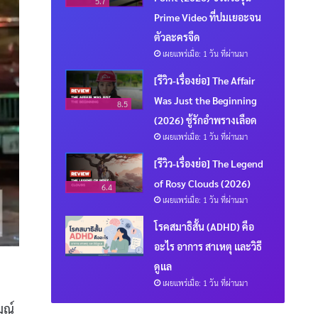
5.7
Prime Video ที่ปมเยอะจน
ตัวละครจืด
เผยแพร่เมื่อ: 1 วัน ที่ผ่านมา
[รีวิว-เรื่องย่อ] The Affair
Was Just the Beginning
8.5
(2026) ชู้รักอำพรางเลือด
เผยแพร่เมื่อ: 1 วัน ที่ผ่านมา
[รีวิว-เรื่องย่อ] The Legend
of Rosy Clouds (2026)
6.4
เผยแพร่เมื่อ: 1 วัน ที่ผ่านมา
โรคสมาธิสั้น (ADHD) คือ
อะไร อาการ สาเหตุ และวิธี
ดูแล
เผยแพร่เมื่อ: 1 วัน ที่ผ่านมา
มณ์