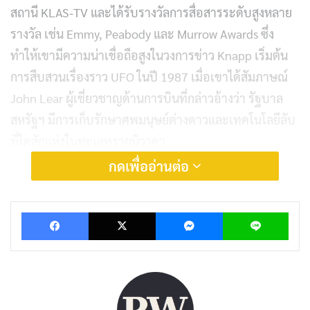
สถานี KLAS-TV และได้รับรางวัลการสื่อสารระดับสูงหลาย
รางวัล เช่น Emmy, Peabody และ Murrow Awards ซึ่ง
ทำให้เขามีความน่าเชื่อถือสูงในวงการข่าว Knapp เริ่มต้น
การสืบสวนเรื่องราว UFO ในปี 1987 เมื่อเขาได้สัมภาษณ์
John Lear ผู้เชี่ยวชาญด้านการบินที่กล่าวอ้างว่า รัฐบาล
สหรัฐฯ มีการเก็บรักษาศพมนุษย์ต่างดาวและเทคโนโลยีลับ
ที่ใดสักแห่งในทะเลทรายนิวาดา
กดเพื่ออ่านต่อ
ความเชื่อว่าองค์การรัฐกำลังศึกษาเรื่อง UFO และการ
พบปะกับมนุษย์ต่างดาวได้รับการยอมรับมากขึ้นในช่วง
Facebook
X
Messenger
Lin
หลายปีที่ผ่านมา โดยมีการให้การของเจ้าหน้าที่ทหารชั้นสูง
ที่มีชื่อเสียงทำให้เรื่องนี้กลายเป็นข่าวใหญ่ แน่นอนว่า
Knapp เป็นหนึ่งในผู้ที่เข้าร่วมในการรับฟังการให้การเหล่า
นั้น