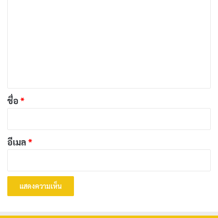
ว
[รีวิว-เรื่องย่อ] Inside The Trustor Scandal สารคดี
า
ฉ้อโกงการเงินสะเทือนสวีเดน
ม
เผยแพร่เมื่อ: 2 วัน ที่ผ่านมา
เ
ห็
[รีวิว-เรื่องย่อ] One Hundred Years of Solitude
น
Part 2 มหากาพย์แห่งโชคชะตาที่หนีไม่พ้นบน
*
ชื่อ
*
Netflix
เผยแพร่เมื่อ: 2 วัน ที่ผ่านมา
[รีวิว-เรื่องย่อ] Wild Sing (2026) หนังเกาหลีไอดอล
อีเมล
*
ตกอับคืนเวที ฝังใจกว่าแค่เพลงเดียวใน Netflix
เผยแพร่เมื่อ: 2 วัน ที่ผ่านมา
Knapp และ Laux ไม่ได้ละเลยความเป็นไปได้ในมุมมองที่
เป็นเหตุผลจากโลก เช่น การกระทำของคู่แข่งเจ้าของฟาร์ม