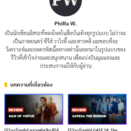
หนึ่งในคำถามที่ Knapp พยายามหาคำตอบคือ ทำไมมนุษย์
ต่างดาวถึงต้องการมาเยือนโลก? หลักฐานบางอย่างชี้ให้เห็น
PhiRa W.
ว่า หากพวกเขามาจริง จุดประสงค์อาจเป็นเพียงเพื่อ
เป็นนักเขียนอิสระที่หลงใหลในสื่อบันเทิงทุกรูปแบบ ไม่ว่าจะ
สังเกตการณ์และศึกษาวิถีชีวิตของมนุษย์ Knapp จึงเดินทาง
เป็นภาพยนตร์ ซีรีส์ วาไรตี้ และสารคดี ผมชอบที่จะ
ไปยังโอเรกอนเพื่อสืบสวนเหตุการณ์การทำลายล้างวัวที่ถูก
วิเคราะห์และถอดรหัสเนื้อหาเหล่านั้นออกมาในรูปแบบของ
พูดถึงมาตั้งแต่ยุค 1970 โดยเขาได้พบกับ Doug Laux อดีต
รีวิวที่เข้าใจง่ายและสนุกสนาน เพื่อแบ่งปันมุมมองและ
เจ้าหน้าที่ CIA และสัมภาษณ์เจ้าของฟาร์มและนายอำเภอ
ประสบการณ์ให้กับผู้อ่าน
ในท้องที่ที่เคยพบเห็นวัวที่ถูกทำลายอย่างแปลกประหลาด
บทความที่เกี่ยวข้อง
[รีวิว-เรื่องย่อ] หลวงพ่อเสือ ซีรีส์
[รีวิว-เรื่องย่อ] GATE24: The