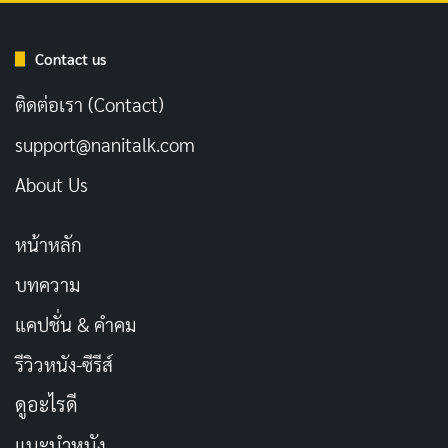
หรือการบูชายัญทางพิธีกรรม แต่หลักฐานบางอย่างทำให้
เชื่อได้ว่า ไม่ว่าจะเป็นผู้กระทำหรือสิ่งที่อยู่เบื้องหลัง อาจมา
Contact us
จากนอกโลกที่เราอาศัยอยู่
ติดต่อเรา (Contact)
สิ่งสำคัญที่ผู้ชมต้องรู้ก่อนเริ่มดูสารคดีเรื่องนี้คือ George
support@nanitalk.com
Knapp ไม่ใช่นักข่าวที่ยึดติดกับทฤษฎีสมคบคิดแบบไม่มี
About Us
หลักฐาน เขาไม่เหมือน Art Bell ผู้ที่เคยเปิดสายรับโทรศัพท์
จากผู้ที่อ้างว่าถูกมนุษย์ต่างดาวลักพาตัว ไม่ว่าความจริงจะ
หน้าหลัก
เป็นอย่างไร Knapp ได้พิสูจน์ความสามารถในการสื่อสาร
บทความ
และสืบสวนของเขาผ่านรางวัลที่เขาได้รับ การที่เขา
แคปชั่น & คำคม
สามารถโน้มน้าวแหล่งข่าวที่ไม่เคยเปิดเผยตัวมาก่อนได้ให้
มาเล่าความจริงนี้แสดงให้เห็นถึงความน่าเชื่อถือและความ
รีวิวหนัง-ซีรีส์
เชี่ยวชาญของเขา
ดูอะไรดี
ในแต่ละตอนที่ Knapp เดินทางไปยังสถานที่ต่าง ๆ ทั้งใน
แนะนำหนัง