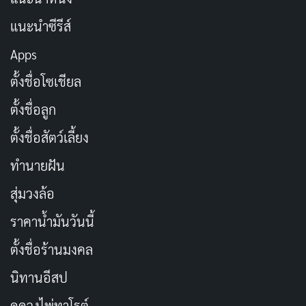
อเมริกาเหนือและที่อื่น ๆ เช่น บราซิล ซึ่งปรากฏในตอนที่
แนะนำซีรีส์
สอง เราจะได้เห็นวิธีการทำงานที่เป็นเอกลักษณ์ของเขา
Apps
โดยมี Laux ช่วยให้มุมมองที่แตกต่าง ทั้งนี้ ความละเอียด
ตั้งชื่อโซเชียล
อ่อนในการตรวจสอบข้อเท็จจริงโดยไม่ด่วนตัดสินของ
Knapp คือเหตุผลที่ทำให้เขาได้รับการยอมรับและประสบ
ตั้งชื่อลูก
ความสำเร็จในวงการนี้มานานกว่า 37 ปี
ตั้งชื่อสัตว์เลี้ยง
สารคดี
Investigation Alien
เปิดโลกสู่การสืบสวนเรื่องราว
ทำนายฝัน
เหนือธรรมชาติด้วยความละเอียดลึกซึ้งและความเข้มข้นใน
สุ่มวงล้อ
การทำงานของ George Knapp การนำเสนอที่เต็มไปด้วย
ราคาน้ำมันวันนี้
ความน่าเชื่อถือและการสืบหาความจริงจากแหล่งข้อมูลต่าง
ๆ ทำให้เรื่องนี้เป็นสารคดีที่น่าติดตามสำหรับผู้ที่สนใจเรื่อง
ตั้งชื่อร้านมงคล
ลึกลับและเหตุการณ์ที่ยังไม่สามารถอธิบายได้
นิทานอีสป
ดูดวงไพ่ทาโรต์
ประเภท: สารคดี, วิทยาศาสตร์, อาชญากรรม