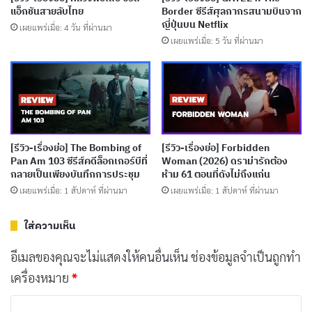
แอ็กชันสายลับไทย
Border ซีรีส์ศุลกากรสนามบินจาก
ญี่ปุ่นบน Netflix
เผยแพร่เมื่อ: 4 วัน ที่ผ่านมา
เผยแพร่เมื่อ: 5 วัน ที่ผ่านมา
ลักษณะที่พบได้คือการตัดชิ้นส่วนของวัวอย่างแม่นยำ ตั้งแต่
ระบบสืบพันธุ์ไปจนถึงอวัยวะใบหน้า โดยไม่มีเลือดหลง
เหลืออยู่ และในบางกรณี วัวถูกวางในท่าที่ไม่น่าจะเกิดขึ้นได้
จากการล้มธรรมดา นอกจากนี้ ไม่มีสัตว์นักล่ามาใกล้ศพวัวที่
[รีวิว-เรื่องย่อ] The Bombing of
[รีวิว-เรื่องย่อ] Forbidden
เน่าเปื่อย จนกระทั่งซากเหล่านั้นหลอมรวมกับพื้นดินและ
Pan Am 103 ซีรีส์คดีล็อกเกอร์บีที่
Woman (2026) ดราม่ารักต้อง
กลายเป็นเพียงบันทึกการประชุม
ห้าม 61 ตอนที่ดังไม่ถึงแก่น
กระดูกที่เหลือยังคงสะอาดอยู่
เผยแพร่เมื่อ: 1 สัปดาห์ ที่ผ่านมา
เผยแพร่เมื่อ: 1 สัปดาห์ ที่ผ่านมา
บทความที่เกี่ยวข้อง
ใส่ความเห็น
[รีวิว-เรื่องย่อ] Big Chicken: A Fast Food
อีเมลของคุณจะไม่แสดงให้คนอื่นเห็น
ช่องข้อมูลจำเป็นถูกทำ
Conspiracy สารคดีกินไก่ทอด 28 วัน สะเทือนวง
เครื่องหมาย
*
การฟาสต์ฟู้ด
ค
เผยแพร่เมื่อ: 2 วัน ที่ผ่านมา