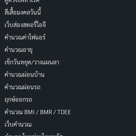
วันที่ออกอากาศ: 8 พฤศจิกายน 2024
สีเสื้อมงคลวันนี้
นักแสดงนำ: George Knapp
เว็บส่องสตอรี่ไอจี
ผู้กำกับ: ไม่ระบุ
คำนวณค่าไฟแอร์
จำนวนตอน/ความยาว: 6 ตอน
คำนวณอายุ
เรตติ้ง IMDb: 7.5/10
เช็กวันหยุด/วางแผนลา
ช่องทางการดู:
Netflix
คำนวณผ่อนบ้าน
คำนวณผ่อนรถ
ฤกษ์ออกรถ
คำนวณ BMI / BMR / TDEE
เว็บคํานวณ