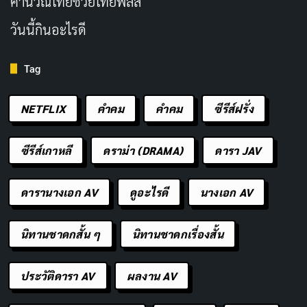
คํานวณไทยช่วยไทยพลัส
วันนี้กินอะไรดี
Tag
FIRST AIR
SEASONS
2024-11-08
1
NETFLIX
คำคม
คําคม
ซีรีส์ฝรั่ง
EPISODES
STATUS
6
Ended
ซีรีส์เกาหลี
ดราม่า (DRAMA)
ดารา JAV
TV Series
สารคดี
จบแล้ว
สืบความจริงคดีต่างดาว
ดารานางเอก AV
ดูอะไรดี
นางเอก AV
Investigation Alien
— 2024
นิทานชาดกสั้น ๆ
นิทานชาดกเรื่องสั้น
2024
1 ซีซัน
6 ตอน
IMDB RATING
TMDB
6.5
7.3
ประวัติดารา AV
ผลงาน AV
/10
/10
ในซีรีส์สารคดีชวนติดตามชุดนี้ จอร์จ แน็ปป์ นักข่าว