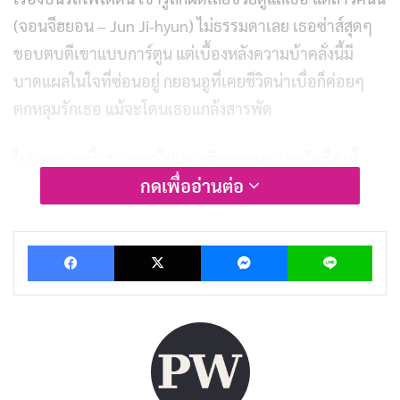
(จอนจีฮยอน – Jun Ji-hyun) ไม่ธรรมดาเลย เธอซ่าส์สุดๆ
ชอบตบตีเขาแบบการ์ตูน แต่เบื้องหลังความบ้าคลั่งนี้มี
บาดแผลในใจที่ซ่อนอยู่ กยอนอูที่เคยชีวิตน่าเบื่อก็ค่อยๆ
ตกหลุมรักเธอ แม้จะโดนเธอแกล้งสารพัด
ในบทความนี้ เราจะพาไปเจาะลึกทุกมุมของหนังเรื่องนี้
กดเพื่ออ่านต่อ
ตั้งแต่การแสดงที่ทำให้คนดูติดใจ ไปจนถึงข้อความซ่อนเร้น
เกี่ยวกับความรักที่พลิกผัน มาดูกันว่า
My Sassy Girl
จะ
ทำให้เราหัวเราะร้องไห้และคิดถึงความรักในแบบใหม่ได้ยัง
Facebook
X
Messenger
Lin
ไง
รีวิวและเรื่องย่อ My Sassy Girl (ยัยตัว
ร้ายกับนายเจี๋ยมเจี้ยม)