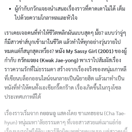
ผู้กำกับกวักแจยงนำเสนอเรื่องราวที่คาดเดาไม่ได้ เต็ม
ไปด้วยความโกลาหลและหัวใจ
เราเคยเจอคนที่ทำให้ชีวิตพลิกผันแบบสุดๆ มั้ย? แบบว่าจู่ๆ
ก็มีสาวซ่าส์บุกเข้ามาในชีวิต แล้วทำให้ทุกอย่างวุ่นวายไป
หมดแต่ก็สนุกสุดเหวี่ยง?
หนัง My Sassy Girl (2001)
ของผู้
กำกับ
กวักแจยง (Kwak Jae-yong)
พาเราไปสัมผัสเรื่อง
ราวความรักที่ไม่ธรรมดา สร้างจากเรื่องจริงของหนุ่มเกาหลี
ที่เขียนบล็อกออนไลน์จนกลายเป็นนิยายฮิต แล้วมาทำเป็น
หนังที่ทำให้คนทั้งเอเชียกรี๊ดกร๊าด เรื่องเกิดขึ้นในกรุงโซล
ประเทศเกาหลีใต้
เรื่องราวเริ่มจาก
กยอนอู
แสดงโดย ชาแทฮยอน (Cha Tae-
hyun) หนุ่มมหา’ลัยธรรมดาๆ ที่เจอสาวสวยแต่เมาแอ๋ก่อ
เรื่องบนรถไฟใต้ดิน เขารู้สึกผิดเลยช่วยดูแลเธอ แต่สาวคนนี้