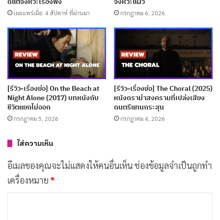
ดีแต่จังหวะเรื่องพัง
จังหวะแผ่ว
คือพลังที่ปลุกเขาให้ตื่นจากชีวิตน่าเบื่อ
เผยแพร่เมื่อ: 4 สัปดาห์ ที่ผ่านมา
กรกฎาคม 6, 2026
บทความที่เกี่ยวข้อง
[รีวิว-เรื่องย่อ] My Daughter’s Father (2026) ซีรีส์
Netflix เมื่อ DNA ไขความลับสะเทือนครอบครัว
เผยแพร่เมื่อ: 2 สัปดาห์ ที่ผ่านมา
[รีวิว-เรื่องย่อ] On the Beach at
[รีวิว-เรื่องย่อ] The Choral (2025)
Night Alone (2017) บทหนังกับ
หนังดราม่าสงครามที่เปล่งเสียง
ชีวิตแยกไม่ออก
ดนตรีแทนกระสุน
[รีวิว-เรื่องย่อ] The Truth Beneath (2016) หนัง
กรกฎาคม 5, 2026
กรกฎาคม 4, 2026
เกาหลีที่ทำให้รู้ว่าความจริงก็คือนรก
เผยแพร่เมื่อ: 3 สัปดาห์ ที่ผ่านมา
ใส่ความเห็น
[รีวิว-เรื่องย่อ] Memories of the Sword (2015)
อีเมลของคุณจะไม่แสดงให้คนอื่นเห็น
ช่องข้อมูลจำเป็นถูกทำ
หนังเกาหลีย้อนยุคที่นักแสดงแบกทั้งเรื่อง
เครื่องหมาย
*
เผยแพร่เมื่อ: 3 สัปดาห์ ที่ผ่านมา
ค
[รีวิว-เรื่องย่อ] Salcedo, Leather, and Boogaloo
ว