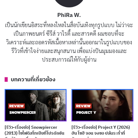
My Sassy Girl
เล่าเรื่องของกยอนอู หนุ่มมหา’ลัยที่ชีวิต
เรียบง่ายแต่จู่ๆ ก็เจอสาวนิรนามที่เมาแล้วอ้วกใส่คนแก่บน
PhiRa W.
รถไฟใต้ดิน เขาเลยต้องแบกเธอไปโรงแรม แล้วตื่นมาพบว่า
เป็นนักเขียนอิสระที่หลงใหลในสื่อบันเทิงทุกรูปแบบ ไม่ว่าจะ
เธอเรียกเขาว่า “ที่รัก” ต่อหน้าตำรวจ! สาวคนนี้ซ่าส์มาก
เป็นภาพยนตร์ ซีรีส์ วาไรตี้ และสารคดี ผมชอบที่จะ
ชอบสั่งให้เขาทำเรื่องบ้าๆ เช่น แลกรองเท้ากับเธอ หรือวิ่ง
วิเคราะห์และถอดรหัสเนื้อหาเหล่านั้นออกมาในรูปแบบของ
ไล่จับคนร้าย แต่กยอนอูก็ยอมทำเพราะเริ่มชอบเธอจริงๆ
รีวิวที่เข้าใจง่ายและสนุกสนาน เพื่อแบ่งปันมุมมองและ
เธอชอบเขียนบทหนังแนวไซไฟสุดเพี้ยน แล้วบังคับให้เขา
ประสบการณ์ให้กับผู้อ่าน
อ่านและแสดงตาม
บทความที่เกี่ยวข้อง
ความสัมพันธ์ของทั้งคู่พัฒนาแบบคาดเดาไม่ได้ เธอชอบ
ตบเขาแรงๆ แต่ทำแบบตลกๆ เหมือนในการ์ตูนมังงะ ทำให้
เราไม่รู้สึกว่ามันรุนแรงเกินไป แต่เป็นการแสดงออกถึงความ
เจ็บปวดทางใจที่เธอมี กยอนอูที่เคยเป็นคนเจี๋ยมเจี้ยมก็
ค่อยๆ เปลี่ยนไป เพราะเธอทำให้ชีวิตเขามีสีสัน เขาไม่ใช่แค่
[รีวิว-เรื่องย่อ] Snowpiercer
[รีวิว-เรื่องย่อ] Project Y (2026)
ยอมตาม แต่เริ่มสนุกกับความบ้าของเธอ เหมือนกับว่าเธอ
(2013) ไซไฟดิสโทเปียที่โปรดักชัน
ฮัน โซฮี จอน จงซอ ปล้นระท่ำที่