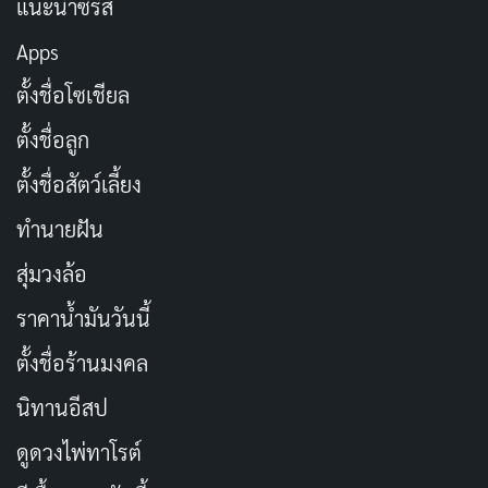
แนะนำซีรีส์
กลับเป็นคนซ่าส์และควบคุมทุกอย่าง ทำให้สดใหม่และ
Apps
ท้าทายกรอบเดิมของโรแมนติกคอมเมดี้เกาหลี มันผสมเม
โลดราม่ากับมุกตลกแบบสแลปสติก แต่ไม่หลุดบริบท เพราะ
ตั้งชื่อโซเชียล
ยึดโยงด้วยเรื่องจริง
ตั้งชื่อลูก
ตั้งชื่อสัตว์เลี้ยง
บางฉากแวะออกนอกทางไปในทิศทางแปลกๆ เช่น ไอเดีย
บทหนังไซไฟบ้าๆ ของเธอ แต่ทุกอย่างก็เชื่อมโยงกลับมาที่
ทำนายฝัน
ตอนจบที่เต็มไปด้วยอารมณ์ ทำให้รู้สึกพอใจมาก ผู้กำกับใช้
สุ่มวงล้อ
เสียงหัวเราะมาช่วยเบรกความเศร้า ทำให้หนังไม่หนักเกิน
ราคาน้ำมันวันนี้
ไป แต่ยังสื่อข้อความลึกซึ้งเกี่ยวกับการเยียวยาบาดแผลใน
ใจผ่านความรัก
ตั้งชื่อร้านมงคล
นิทานอีสป
สไตล์การเล่าเรื่องวุ่นวายเหมือนตัวนางเอกเอง มันคาดเดา
ไม่ได้ เหมือนรถไฟตกรางแต่สุดท้ายก็ถึงจุดหมายอย่าง
ดูดวงไพ่ทาโรต์
งดงาม ทำให้หนังเรื่องนี้กลายเป็นคลาสสิกที่ผู้ชมยังพูดถึง