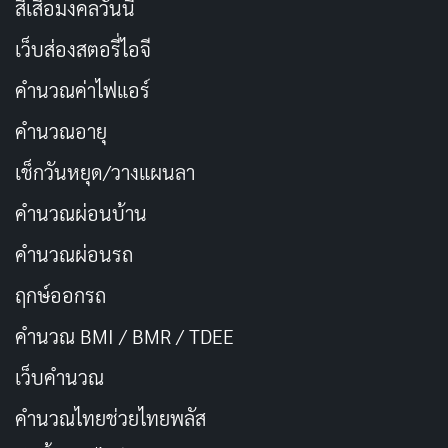
สีเสื้อมงคลวันนี้
จนถึงทุกวันนี้
เว็บส่องสตอรี่ไอจี
หนังดัดแปลงมาจากบล็อกออนไลน์ที่เคยฮิตในเกาหลี ก่อน
คำนวณค่าไฟแอร์
จะกลายเป็นนิยาย แล้วถูกสร้างเป็นหนัง ผู้กำกับกวักแจยงยัง
คำนวณอายุ
เล่าในหนังเองด้วยว่ามันอ้างอิงจากเรื่องจริง ทำให้เรารู้สึก
เช็กวันหยุด/วางแผนลา
อินมากขึ้น แม้บางช่วงจะเหมือนมังงะ แต่ความรุนแรงของ
เธอคือสัญลักษณ์แทนความเจ็บปวดในใจ
คำนวณผ่อนบ้าน
คำนวณผ่อนรถ
มันไม่ใช่หนังโรแมนติกคอมเมดี้สูตรสำเร็จ แต่เล่นกับ
ประเด็นบทบาทชายหญิงจนกลายเป็นหนังที่แหวกแนว
ฤกษ์ออกรถ
มากๆ ตอนท้ายเราถึงได้รู้ว่าทำไมเธอถึงเป็นแบบนั้น ซึ่งเป็น
คำนวณ BMI / BMR / TDEE
ช่วงอารมณ์พีคของเรื่อง แต่ก็ยังสอดแทรกอารมณ์ขัน ทำให้
เว็บคํานวณ
ไม่ดราม่าจนเกินไป
คํานวณไทยช่วยไทยพลัส
หนังเรื่องนี้ประสบความสำเร็จถล่มทลาย ส่งให้จอนจีฮยอน