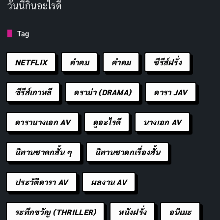
วันนี้กินอะไรดี
ดังเป็นพลุแตก และกลายเป็นต้นแบบให้หนังโรแมนติกคอม
เมดี้เอเชียหลายเรื่อง
Tag
My Sassy Girl (2001) เป็นหนังที่ทำให้เราตั้งคำถามกับ
NETFLIX
คำคม
คําคม
ซีรีส์ฝรั่ง
ความรักว่าจำเป็นต้องสมบูรณ์แบบหรือไม่ หรือจริงๆ แล้ว
ความวุ่นวายต่างหากที่ทำให้มันมีชีวิตชีวา หนังเล่าให้เห็นว่า
ซีรีส์เกาหลี
ดราม่า (DRAMA)
ดารา JAV
ความรักจริงๆ มีทั้งเสียงหัวเราะและน้ำตา โดยเฉพาะเมื่อ
คู่รักต้องเยียวยาบาดแผลให้กัน แม้จะเริ่มต้นจากความบ้า
ดารานางเอก AV
ดูอะไรดี
นางเอก AV
คลั่ง แต่สุดท้ายกลับพาไปสู่ตอนจบที่อบอุ่นหัวใจ
นิทานชาดกสั้น ๆ
นิทานชาดกเรื่องสั้น
สำหรับใครที่ชอบหนังโรแมนติกคอมเมดี้เกาหลี ที่มีกลิ่นอาย
คลาสสิกและมีสารลึกซึ้ง My Sassy Girl คือหนังที่ห้ามพลาด
ประวัติดารา AV
ผลงาน AV
มันจะทำให้คุณยิ้มและมองความรักในมุมใหม่ มาลองแชร์
กันในคอมเมนต์ว่าฉากไหนทำให้คุณหัวเราะที่สุด หรือใคร
ระทึกขวัญ (THRILLER)
หนังฝรั่ง
อนิเมะ
เคยเจอ “สาวตัวร้าย” แบบในชีวิตจริงบ้าง แล้วอย่าลืมแชร์