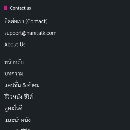
อยู่
Contact us
ติดต่อเรา (Contact)
ชาแทฮยอนในบทกยอนอูก็ทำได้ดี เขาเป็นหนุ่มธรรมดาที่
ต้องรับมือกับพายุชื่อเธอ เคมีระหว่างทั้งคู่ดีมาก ทำให้ไดนา
support@nanitalk.com
มิกแปลกๆ นี้เวิร์คสุดๆ เขาไม่ใช่พระเอกหล่อเท่ แต่เป็นคน
About Us
ธรรมดาที่ยอมโดนแกล้งเพราะรักจริงๆ ทำให้เรารู้สึกอิน
และเข้าถึงได้ง่าย
หน้าหลัก
บทความ
ทั้งคู่ทำให้หนังไม่ใช่แค่โรแมนติกคอมเมดี้ธรรมดา แต่มีชั้น
เชิงทางอารมณ์ เหมือนกับว่าเธอคือไฟที่จุดประกายให้เขา
แคปชั่น & คำคม
และเขาคือน้ำที่ทำให้เธอสงบลง การแสดงของพวกเขา
รีวิวหนัง-ซีรีส์
ทำให้เราอยากดูซ้ำๆ เพื่อหัวเราะและร้องไห้
ดูอะไรดี
หนังเรื่องนี้สำรวจธีมการพลิกบทบาททางเพศในความรัก
แนะนำหนัง
อย่างสนุกสนาน ปกติพระเอกจะเป็นฝ่ายนำ แต่ที่นี่นางเอก