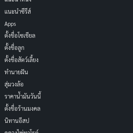
แนะนำซีรีส์
สำหรับแฟนๆ ที่รอคอยการกลับมาของ Reacher ซีซั่นนี้จะ
ไม่ทำให้คุณผิดหวัง มันคือการผจญภัยที่เต็มไปด้วยแอ็คชั่น
Apps
ความลึกลับ และความท้าทายใหม่ๆ ที่ทำให้คุณติดหนึบจน
ตั้งชื่อโซเชียล
จบ
ตั้งชื่อลูก
ชื่อเรื่องในภาษาไทย
: ยอดคนสืบระห่ำ ซีซั่น 3
ตั้งชื่อสัตว์เลี้ยง
ประเภท
: แอ็กชัน, อาชญากรรม, ดราม่า
ทำนายฝัน
วันที่ออกอากาศ
: 20 กุมภาพันธ์ 2025
สุ่มวงล้อ
นักแสดงนำ
: อลัน ริทช์สัน, มาเรีย สเตน, โซเนีย แคสสิ
ราคาน้ำมันวันนี้
ดี้, แอนโธนี ไมเคิล ฮอลล์, ไบรอัน ที
ตั้งชื่อร้านมงคล
ผู้กำกับ
: แซม ฮิลล์, สตีเฟน เซอร์จิก, แกรี เฟลเดอร์
จำนวนตอน/ความยาว
: 8 ตอน
นิทานอีสป
ช่องทางการดู
:
Prime Video
ดูดวงไพ่ทาโรต์