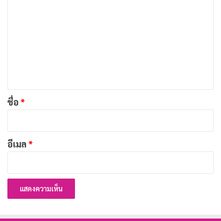
ว
ปรากฏตัวของเธอก็ช่วยเชื่อมโยงเรื่องราวกับซีซั่นก่อนๆ ได้
า
เป็นอย่างดี นอกจากนี้ ยังมีเหตุผลส่วนตัวที่ทำให้ Reacher
ม
ตัดสินใจรับภารกิจนี้ นั่นคือการตามล่าคนร้ายจากอดีตที่ทั้ง
เ
โหดร้ายและน่ากลัว
ห็
น
*
ชื่อ
*
อีเมล
*
หนึ่งในจุดเด่นของซีซั่นนี้คือการปรากฏตัวของ Paulie ตัว