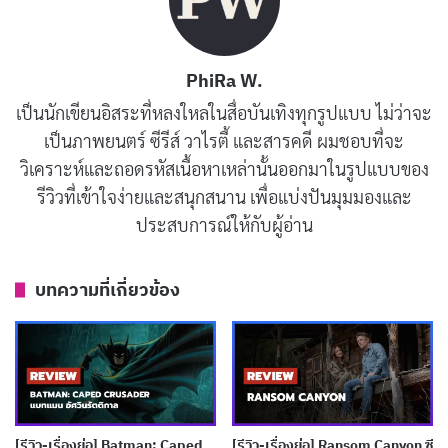
วันเบื่อ แม้ว่าในนวนิยายเราจะได้เห็นความคิดภายในของ
Reacher ผ่านการบรรยาย แต่ในซีรีส์ Ritchson ก็สามารถ
PhiRa W.
สื่อสารสิ่งนั้นผ่านการแสดงได้อย่างยอดเยี่ยม
เป็นนักเขียนอิสระที่หลงใหลในสื่อบันเทิงทุกรูปแบบ ไม่ว่าจะ
เป็นภาพยนตร์ ซีรีส์ วาไรตี้ และสารคดี ผมชอบที่จะ
ในซีซั่นนี้ Reacher ไม่ได้ทำงานคนเดียวเหมือนในซีซั่นแรก
วิเคราะห์และถอดรหัสเนื้อหาเหล่านั้นออกมาในรูปแบบของ
แต่เขามีทีมงานใหม่ๆ ที่ช่วยเพิ่มมิติให้กับเรื่องราว หนึ่งใน
รีวิวที่เข้าใจง่ายและสนุกสนาน เพื่อแบ่งปันมุมมองและ
นั้นคือ Susan Duffy (รับบทโดย Sonya Cassidy) เจ้าหน้าที่
ประสบการณ์ให้กับผู้อ่าน
DEA ที่พยายามทำสำเนียงบอสตัน แต่ก็ไม่ค่อยสมบูรณ์เท่า
ไหร่ นอกจากนี้ยังมี Guillermo Villanueva (Roberto
บทความที่เกี่ยวข้อง
Montesinos) และ Steven Elliot (Daniel David Stewart)
ที่ช่วยเติมเต็มทีมให้สมบูรณ์
บทความที่เกี่ยวข้อง
[รีวิว-เรื่องย่อ] Sterling Point (2026) ซีรีส์วัยรุ่น
[รีวิว-เรื่องย่อ] Batman: Caped
[รีวิว-เรื่องย่อ] Ransom Canyon ซี