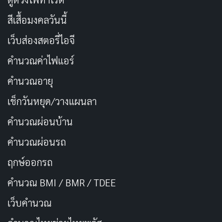
สีเสื้อมงคลวันนี้
ซีรีส์ฝรั่ง
เว็บส่องสตอรี่ไอจี
คำนวณค่าไฟแอร์
Copy URL
คำนวณอายุ
เช็กวันหยุด/วางแผนลา
คำนวณผ่อนบ้าน
คำนวณผ่อนรถ
ฤกษ์ออกรถ
คำนวณ BMI / BMR / TDEE
เว็บคํานวณ