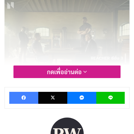
กดเพื่ออ่านต่อ
รีวิวและเรื่องย่อ ยอดคนสืบระห่ำ |
Reacher ซีซั่น 3
Facebook
X
Messenger
Lin
ต้องยอมรับว่า Alan Ritchson คือนักแสดงที่เหมาะสมที่สุด
ในการรับบท Jack Reacher เขานำเสนอบุคลิกที่แข็งแกร่ง
เงียบขรึม และมีเสน่ห์แบบชายชาตรีได้อย่างสมบูรณ์แบบ
การได้เห็นเขาใช้กำลังจัดการกับคนร้ายคือความสนุกที่ไม่มี