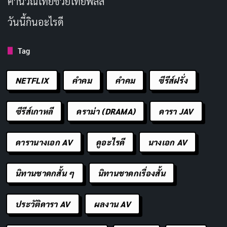
คํานวณไทยช่วยไทยพลัส
วันนี้กินอะไรดี
Tag
NETFLIX
คำคม
คําคม
ซีรีส์ฝรั่ง
ซีรีส์เกาหลี
ดราม่า (DRAMA)
ดารา JAV
ดารานางเอก AV
ดูอะไรดี
นางเอก AV
นิทานชาดกสั้น ๆ
นิทานชาดกเรื่องสั้น
ประวัติดารา AV
ผลงาน AV