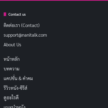
ร้ายที่ใหญ่กว่าตัว Reacher เอง Paulie รับบทโดย Olivier
Richters นักแสดงสูง 7 ฟุต 2 นิ้ว ที่ทำให้ Reacher ดูเล็กไป
Contact us
เลย การเผชิญหน้าระหว่าง Reacher กับ Paulie คือสิ่งที่
ติดต่อเรา (Contact)
แฟนๆ รอคอย และมันก็คุ้มค่ากับการรอคอยอย่างแน่นอน
support@nanitalk.com
Paulie ไม่ใช่แค่ตัวร้ายที่แข็งแกร่ง แต่เขายังเป็นสัญลักษณ์
About Us
ของความท้าทายที่ Reacher ต้องเผชิญ นี่คือการทดสอบที่
ทำให้เราต้องลุ้นว่า Reacher จะจัดการกับศัตรูที่ใหญ่และ
หน้าหลัก
แข็งแกร่งกว่าเขาได้อย่างไร
บทความ
Reacher ซีซั่น 3 ยังคงเป็นซีรีส์ที่ให้ความบันเทิงแบบเต็ม
แคปชั่น & คำคม
เปี่ยม แม้ว่ามันจะไม่พยายามเปลี่ยนสูตรหรือสร้างความ
รีวิวหนัง-ซีรีส์
แปลกใหม่มากนัก แต่ความสนุกและความเข้มข้นยังคงอยู่
ดูอะไรดี
Alan Ritchson ยังคงเป็น Jack Reacher ที่สมบูรณ์แบบ
และการเพิ่มทีมงานใหม่ๆ ก็ช่วยเติมสีสันให้กับเรื่องราว
แนะนำหนัง