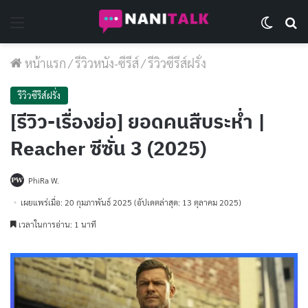
Menu
Switch 
Se
หน้าแรก
/
รีวิวหนัง-ซีรีส์
/
รีวิวซีรีส์ฝรั่ง
รีวิวซีรีส์ฝรั่ง
[รีวิว-เรื่องย่อ] ยอดคนสืบระห่ำ |
Reacher ซีซั่น 3 (2025)
PhiRa W.
เผยแพร่เมื่อ: 20 กุมภาพันธ์ 2025
(อัปเดตล่าสุด: 13 ตุลาคม 2025)
เวลาในการอ่าน: 1 นาที