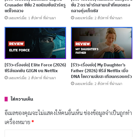
Prime Video ที่ปมเยอะจนตัวละครจืด
Crusader ซีซั่น 2 แอนิเมชั่นนัวร์หรู
ซั่น 2 ดราม่ารักสามเส้าที่หมดแรง
แต่ใจกลวง
กลางทุ่งเท็กซัส
เผยแพร่เมื่อ: 4 วัน ที่ผ่านมา
เผยแพร่เมื่อ: 1 สัปดาห์ ที่ผ่านมา
เผยแพร่เมื่อ: 2 สัปดาห์ ที่ผ่านมา
[รีวิว-เรื่องย่อ] The Bombing of Pan Am 103 ซีรีส์
คดีล็อกเกอร์บีที่กลายเป็นเพียงบันทึกการประชุม
เผยแพร่เมื่อ: 1 สัปดาห์ ที่ผ่านมา
[รีวิว-เรื่องย่อ] Forbidden Woman (2026) ดราม่า
[รีวิว-เรื่องย่อ] Elite Force (2026)
[รีวิว-เรื่องย่อ] My Daughter’s
รักต้องห้าม 61 ตอนที่ดังไม่ถึงแก่น
ซีรีส์แอคชัน GIGN บน Netflix
Father (2026) ซีรีส์ Netflix เมื่อ
เผยแพร่เมื่อ: 1 สัปดาห์ ที่ผ่านมา
DNA ไขความลับสะเทือนครอบครัว
เผยแพร่เมื่อ: 2 สัปดาห์ ที่ผ่านมา
เผยแพร่เมื่อ: 2 สัปดาห์ ที่ผ่านมา
[รีวิว-เรื่องย่อ] The Idaho Murders: College
Nightmare สารคดีคดีสะเทือนอเมริกา
ใส่ความเห็น
เผยแพร่เมื่อ: 1 สัปดาห์ ที่ผ่านมา
อีเมลของคุณจะไม่แสดงให้คนอื่นเห็น
ช่องข้อมูลจำเป็นถูกทำ
เครื่องหมาย
*
และที่ขาดไม่ได้คือ Frances Neagley (Maria Sten) ที่กลับ
ค
มาอีกครั้ง แม้ว่าเธอจะไม่ได้อยู่ในหนังสือ
Persuader
แต่การ