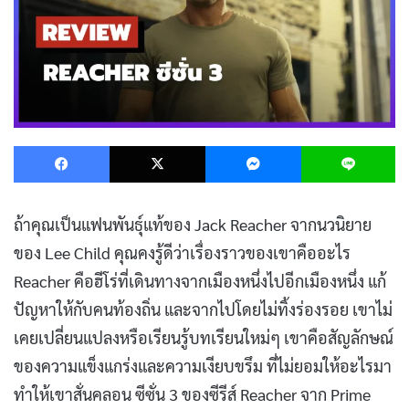
Facebook
X
Messenger
L
ถ้าคุณเป็นแฟนพันธุ์แท้ของ Jack Reacher จากนวนิยาย
ของ Lee Child คุณคงรู้ดีว่าเรื่องราวของเขาคืออะไร
Reacher คือฮีโร่ที่เดินทางจากเมืองหนึ่งไปอีกเมืองหนึ่ง แก้
ปัญหาให้กับคนท้องถิ่น และจากไปโดยไม่ทิ้งร่องรอย เขาไม่
เคยเปลี่ยนแปลงหรือเรียนรู้บทเรียนใหม่ๆ เขาคือสัญลักษณ์
ของความแข็งแกร่งและความเงียบขรึม ที่ไม่ยอมให้อะไรมา
ทำให้เขาสั่นคลอน ซีซั่น 3 ของซีรีส์ Reacher จาก Prime