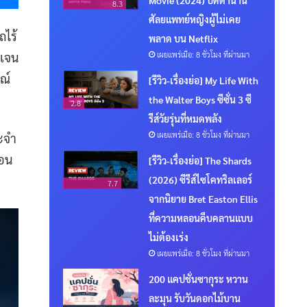
8.3
ศัลยแพทย์หญิงผู้ไม่เคย
ถไร้
พลาด บน Netflix
เผยแพร่เมื่อ: 8 ชั่วโมง ที่ผ่านมา
ดเจน
ณ์
[รีวิว-เรื่องย่อ] My Life With
the Walter Boys ซีซั่น 3 ซี
2.8
รีส์วัยรุ่นที่หมดพลัง
เผยแพร่เมื่อ: 8 ชั่วโมง ที่ผ่านมา
ระจำ
ือน
[รีวิว-เรื่องย่อ] The Shards
(2026) ซีรีส์ไซโคทริลเลอร์
7.7
จากนิยาย Bret Easton Ellis
ที่ความหลอนคืบคลานแบบ
ไม่ต้องเร่ง
เผยแพร่เมื่อ: 8 ชั่วโมง ที่ผ่านมา
200 แคปชั่นซากุระ หวาน
ละมุน รับวันดอกไม้บาน