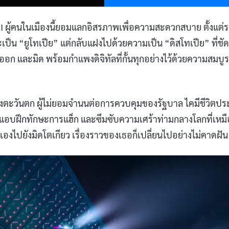
 AI ผู้คนในเมืองนี้ยอมแลกอิสรภาพเพื่อความสะดวกสบาย ตั้งแต่ร
เป็น “ยูโทเปีย” แต่กลับแฝงไปด้วยความเป็น “ดิสโทเปีย” ที่ชั
ก และมิด พร้อมกำแพงดิจิทัลที่กั้นทุกอย่างไว้ด้วยความสมบูร
ยวฝั่งตะวันตก ผู้ไม่ยอมจำนนต่อการควบคุมของรัฐบาล ไคมีชีวิตป
ัก แอบฝึกทักษะการแฮ็ก และซึมซับความเศร้าท่ามกลางโลกที่เหม
เองไปยังมิดโตเกียว เรื่องราวของเธอก็เปลี่ยนไปอย่างไม่คาดฝัน