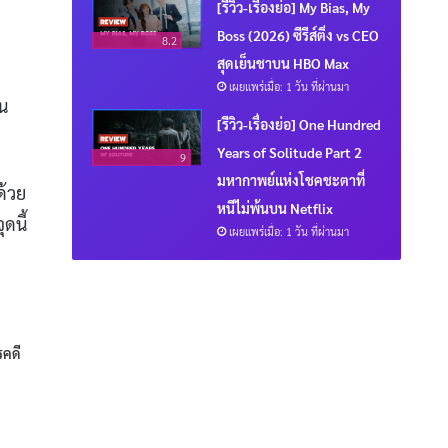
[รีวิว-เรื่องย่อ] My Bias, My
Boss (2026) ซีรีส์ติ่ง vs CEO
8.2
สุดเย็นชาบน HBO Max
เผยแพร่เมื่อ: 1 วัน ที่ผ่านมา
้น
[รีวิว-เรื่องย่อ] One Hundred
Years of Solitude Part 2
9
มหากาพย์แห่งโชคชะตาที่
ด้วย
หนีไม่พ้นบน Netflix
ดนี้
เผยแพร่เมื่อ: 1 วัน ที่ผ่านมา
รคดี