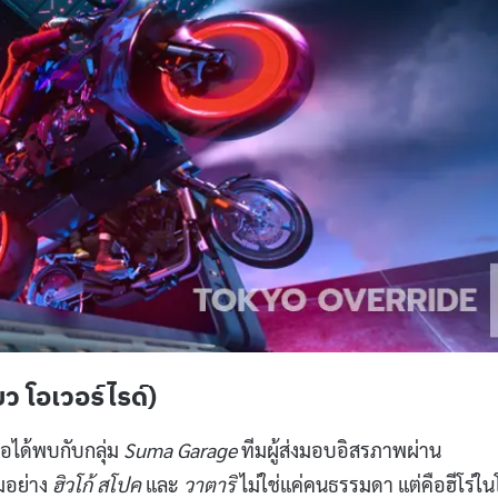
ยว โอเวอร์ไรด์)
ธอได้พบกับกลุ่ม
Suma Garage
ทีมผู้ส่งมอบอิสรภาพผ่าน
่มอย่าง
ฮิวโก้
สโปค
และ
วาตาริ
ไม่ใช่แค่คนธรรมดา แต่คือฮีโร่ใ