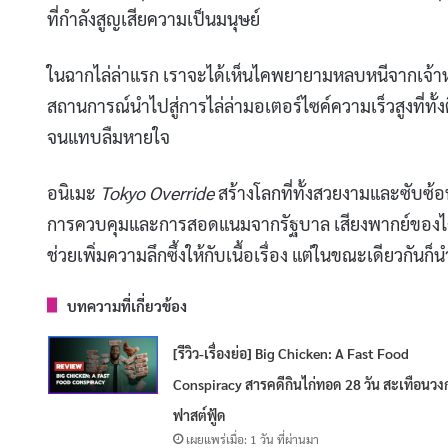
ที่กำลังสูญเสียความเป็นมนุษย์
ในฉากไล่ล่าแรก เราจะได้เห็นไคพยายามหลบหนีจากเจ้า
สถานการณ์นำไปสู่การไล่ล่ามอเตอร์ไซค์ความเร็วสูงที่ทั้ง
จนแทบลืมหายใจ
อนิเมะ
Tokyo Override
สร้างโลกที่ทั้งสวยงามและซับซ้อ
การควบคุมและการสอดแนมจากรัฐบาล เสียงพากย์ของไคช่
ช่วยเพิ่มความลึกซึ้งให้กับเนื้อเรื่อง แต่ในขณะเดียวกัน
บทความที่เกี่ยวข้อง
[รีวิว-เรื่องย่อ] Big Chicken: A Fast Food
Conspiracy สารคดีกินไก่ทอด 28 วัน สะเทือนวง
ฟาสต์ฟู้ด
เผยแพร่เมื่อ: 1 วัน ที่ผ่านมา