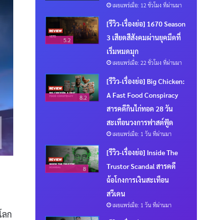
เผยแพร่เมื่อ: 12 ชั่วโมง ที่ผ่านมา
[รีวิว-เรื่องย่อ] 1670 Season
3 เสียดสีสังคมผ่านยุคมืดที่
5.2
เริ่มหมดมุก
เผยแพร่เมื่อ: 22 ชั่วโมง ที่ผ่านมา
[รีวิว-เรื่องย่อ] Big Chicken:
A Fast Food Conspiracy
8.2
สารคดีกินไก่ทอด 28 วัน
สะเทือนวงการฟาสต์ฟู้ด
เผยแพร่เมื่อ: 1 วัน ที่ผ่านมา
[รีวิว-เรื่องย่อ] Inside The
Trustor Scandal สารคดี
8
ฉ้อโกงการเงินสะเทือน
สวีเดน
เผยแพร่เมื่อ: 1 วัน ที่ผ่านมา
นโลก