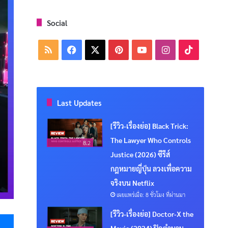
Social
RSS
Facebook
X
Pinterest
YouTube
Instagram
TikTok
Last Updates
[รีวิว-เรื่องย่อ] Black Trick:
The Lawyer Who Controls
8.2
Justice (2026) ซีรีส์
กฎหมายญี่ปุ่น ลวงเพื่อความ
จริงบน Netflix
เผยแพร่เมื่อ: 8 ชั่วโมง ที่ผ่านมา
Messenger
[รีวิว-เรื่องย่อ] Doctor-X the
Movie (2024) ปิดตำนาน