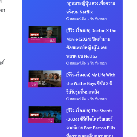
ด
กฎหมายญี่ปุ่น ลวงเพื่อความ
ือก
จริงบน Netflix
เผยแพร่เมื่อ: 2 วัน ที่ผ่านมา
[รีวิว-เรื่องย่อ] Doctor-X the
Movie (2024) ปิดตำนาน
8.3
ศัลยแพทย์หญิงผู้ไม่เคย
พลาด บน Netflix
ลค์
เผยแพร่เมื่อ: 2 วัน ที่ผ่านมา
[รีวิว-เรื่องย่อ] My Life With
the Walter Boys ซีซั่น 3 ซี
2.8
รีส์วัยรุ่นที่หมดพลัง
เผยแพร่เมื่อ: 2 วัน ที่ผ่านมา
[รีวิว-เรื่องย่อ] The Shards
(2026) ซีรีส์ไซโคทริลเลอร์
7.7
จากนิยาย Bret Easton Ellis
ที่ความหลอนคืบคลานแบบ