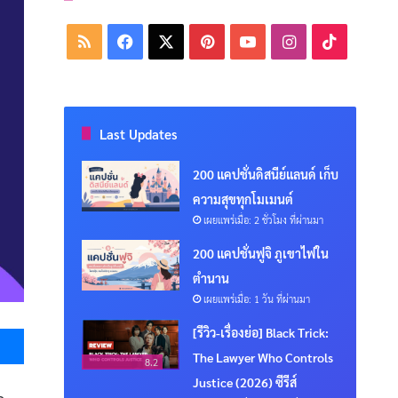
RSS
Facebook
X
Pinterest
YouTube
Instagram
TikTok
Last Updates
200 แคปชั่นดิสนีย์แลนด์ เก็บ
ความสุขทุกโมเมนต์
เผยแพร่เมื่อ: 2 ชั่วโมง ที่ผ่านมา
200 แคปชั่นฟูจิ ภูเขาไฟใน
ตำนาน
เผยแพร่เมื่อ: 1 วัน ที่ผ่านมา
Messenger
[รีวิว-เรื่องย่อ] Black Trick:
The Lawyer Who Controls
8.2
Justice (2026) ซีรีส์