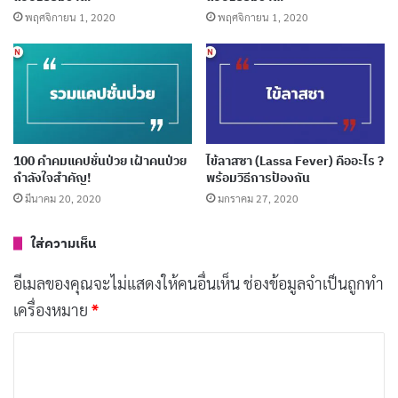
พฤศจิกายน 1, 2020
พฤศจิกายน 1, 2020
การรักษาแผลร้อนในมีอหลายวิธีด้วยกันขึ้นอยู่กับความ
รุนแรงของแผล หากไม่รุนแรงมากก็อาจเป็นแค่การจิบน้ำ
บ้วนน้ำเกลือ หรือป้ายยาที่แผลวันละ 3-4 ครั้ง แต่หากผู้ป่วย
100 คำคมแคปชั่นป่วย เฝ้าคนป่วย
ไข้ลาสซา (Lassa Fever) คืออะไร ?
กำลังใจสำคัญ!
พร้อมวิธีการป้องกัน
มีอาการเจ็บปวดมาก หรือไม่สามารถรับประทานอาหารได้
มีนาคม 20, 2020
มกราคม 27, 2020
ตามปกติก็อาจต้องพึ่งวิธีการรักษาอื่นเพิ่มเติม วิธีรักษาแผล
ร้อนในมีดังต่อไปนี้
ใส่ความเห็น
อีเมลของคุณจะไม่แสดงให้คนอื่นเห็น
ช่องข้อมูลจำเป็นถูกทำ
บ้วนปากด้วยน้ำเกลือประมาณวันละ 2-3 ครั้ง น้ำเกลือ
เครื่องหมาย
*
จะช่วยรักษาแผลร้อนในได้เป็นอย่างดี อีกทั้งยังช่วย
ทำให้ปากสะอาด และช่วยให้แบคทีเรียลดลง ผู้ป่วย
ค
สามารถทำน้ำเกลือที่บ้วนปากเองได้โดยการผสมเกลือ
ว
1 ช้อนชา ในน้ำ 1 แก้ว