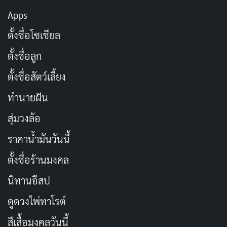
Apps
ตั้งชื่อโซเชียล
ตั้งชื่อลูก
ตั้งชื่อสัตว์เลี้ยง
มะระ
: ผักที่มีคุณสรรพคุณเป็นยาดับกระหาย
คลาย
ทำนายฝัน
ร้อน
ช่วยถอนพิษไข้ บรรเทาอาการร้อนใน แก้อาการ
อักเสบและเจ็บคอ
สุ่มวงล้อ
ตำลึง
: ตำลึงที่เราเห็นขึ้นริมรั้วรอบบ้านบ่อย ๆ นั้น
ราคาน้ำมันวันนี้
เป็นผักที่มีคุณสมบัติช่วยดับพิษร้อนภายในร่างกาย
ตั้งชื่อร้านมงคล
ช่วยลดไข้และเป็นยาระบายอ่อน ๆ ได้ดี เหมาะสำหรับ
นิทานอีสป
ผู้ที่มีปัญหาท้องผูกอย่างมากทีเดียว
ดอกแค
: ดอกแคแหล่งของวิตามินซีสูง มีฤทธิ์เย็นโดย
ดูดวงไพ่ทาโรต์
จะช่วยรักษาอาการร้อนใน ช่วยลดน้ำมูก ลดไข้และ
สีเสื้อมงคลวันนี้