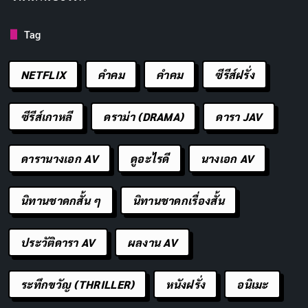
ชะอม
: ผักที่มีกลิ่นหอมเป็นเอกลักษณ์ ทำเมนูอาหาร
ได้อย่างหลากหลาย มีสรรพคุณช่วยลดความร้อนลงได้
Tag
และช่วยขับลมภายในลำไส้ได้ด้วย
NETFLIX
คำคม
คําคม
ซีรีส์ฝรั่ง
สะเดา
: ผักสมุนไพรไทยที่มีสรรพคุณช่วยดับพิษร้อน
ลดอาการร้อนในภายในร่างกาย โดยเฉพาะยอดอ่อน
ซีรีส์เกาหลี
ดราม่า (DRAMA)
ดารา JAV
และดอกที่หลายคนนิยมนำมาลวกจิ้มน้ำพริกทานบ่อย
ๆ นับเป็นยาสมุนไพรที่มีฤทธิ์ช่วยขับร้อนได้เป็นอย่างดี
ดารานางเอก AV
ดูอะไรดี
นางเอก AV
ทีเดียว
ส้มโอ
: ผลไม้ที่มีคุณสมบัติในการขับถ่าย ขับล้างสาร
นิทานชาดกสั้น ๆ
นิทานชาดกเรื่องสั้น
พิษ บรรเทาอาการท้องอืด ช่วยระบายความร้อนและ
ถอนพิษได้
ประวัติดารา AV
ผลงาน AV
มะเฟือง
: มีสรรคุณช่วยลดความร้อนในร่างกาย ช่วย
แก้อาการปวดศีรษะ บรรเทาอาการไอ และรักษานิ่วใน
ระทึกขวัญ (THRILLER)
หนังฝรั่ง
อนิเมะ
กระเพาะปัสสาวะ แต่ไม่เหมาะในผู้ป่วยโรคไต