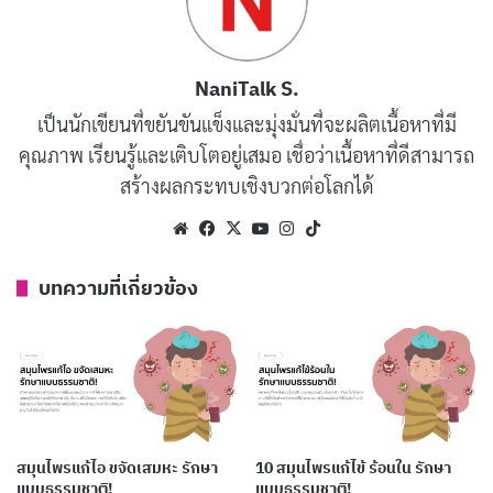
ร้อนในบ่อยประมาณ 30-40% มีประวัติคนในครอบครัว
เป็นโรคนี้ด้วย ดังนั้นจึงทำให้เชื่อได้ว่า แผลร้อนในสามารถ
NaniTalk S.
ถ่ายทอดได้ทางพันธุกรรม ผู้ป่วยส่วนใหญ่ก็เกิดอาการขึ้น
เป็นนักเขียนที่ขยันขันแข็งและมุ่งมั่นที่จะผลิตเนื้อหาที่มี
มาเองได้โดยที่ไม่มีสิ่งใดเป็นตัวกระตุ้น ในขณะที่มีผู้ป่วย
คุณภาพ เรียนรู้และเติบโตอยู่เสมอ เชื่อว่าเนื้อหาที่ดีสามารถ
เพียงส่วนน้อยเท่านั้นที่เกิดแผลร้อนในจากสิ่งกระตุ้นจน
สร้างผลกระทบเชิงบวกต่อโลกได้
ทำให้มีอาการกำเริบขึ้นมา
Website
Facebook
X
YouTube
Instagram
TikTok
วิธีแก้ร้อนใน
บทความที่เกี่ยวข้อง
สมุนไพรแก้ไอ ขจัดเสมหะ รักษา
10 สมุนไพรแก้ไข้ ร้อนใน รักษา
แบบธรรมชาติ!
แบบธรรมชาติ!