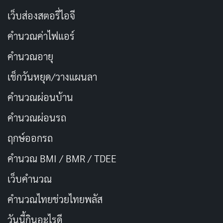
บรรเทาอาการปวดศีรษะได้ เพียงนำดอกแคมาต้มดื่ม
เว็บส่องสตอรี่ไอจี
แตงกวา
: ผักที่มีน้ำเป็นส่วนประกอบสูง หากเรารับ
คำนวณค่าไฟแอร์
ประทานอาหารที่มีน้ำมาก ๆ ก็ย่อมช่วยให้อุณหภูมิ
ภายในร่างกายลดลงได้เช่นเดียวกัน
คำนวณอายุ
ปวยเล้ง
: ผักเพื่อสุขภาพที่มีฤทธิ์เป็นยาเย็น ช่วยดับ
เช็กวันหยุด/วางแผนลา
กระหายและช่วยขับร้อนได้เป็นอย่างดี
คำนวณผ่อนบ้าน
ใบบัวบก
: ผักที่มีฤทธิ์เย็น มีส่วนช่วยลดความร้อน
คำนวณผ่อนรถ
ภายในร่างกาย นอกจากทานแบบสด ๆ โดยอาจนำมา
คั้นน้ำดื่มแล้ว ยังสามารถหาซื้อในรูปแบบแคปซูลมารับ
ฤกษ์ออกรถ
ประทานก็ได้เช่นกัน
คำนวณ BMI / BMR / TDEE
ฟักเขียว
: ผักฤทธิ์เย็นอีกหนึ่งชนิด ที่มีคุณสมบัติช่วย
เว็บคํานวณ
ถอนพิษ ขับร้อนภายในร่างกาย ช่วยกำจัดเสมหะ ขับ
คํานวณไทยช่วยไทยพลัส
ปัสสาวะ บำบัดอาการบวมน้ำ
แก้ไอ
หอบ ช่วยลดความ
ร้อนภายในร่างกายและทำให้แผลร้อนยุบเร็วขึ้น
วันนี้กินอะไรดี