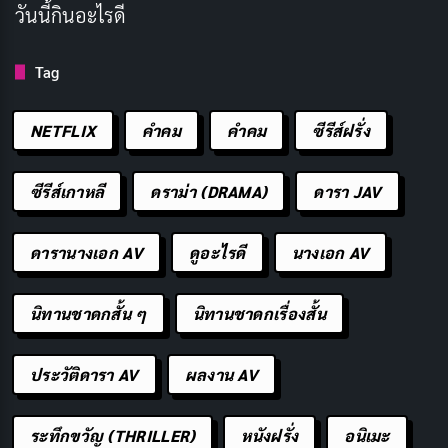
วันนี้กินอะไรดี
ภารกิจนี้เต็มไปด้วยอันตรายรอบด้าน ทั้งการเผชิญหน้ากับ
Tag
กองทัพเยอรมันที่เหนือกว่า และการต่อสู้กับความกลัวและ
ความสิ้นหวังในใจของพวกเขาเอง นอร์แมน (โลแกน เลอร์
NETFLIX
คำคม
คําคม
ซีรีส์ฝรั่ง
แมน) พลขับรถถังมือใหม่ ต้องเรียนรู้ที่จะเอาชีวิตรอดและ
ต่อสู้ในสงครามที่โหดร้ายนี้
ซีรีส์เกาหลี
ดราม่า (DRAMA)
ดารา JAV
Fury ไม่ใช่แค่เรื่องราวของการทำสงคราม แต่มันยังเป็น
ดารานางเอก AV
ดูอะไรดี
นางเอก AV
เรื่องราวของความกล้าหาญ ความเสียสละ และมิตรภาพที่
เกิดขึ้นท่ามกลางความโหดร้ายของสงคราม
นิทานชาดกสั้น ๆ
นิทานชาดกเรื่องสั้น
– ประเภท: สงคราม, แอ็คชั่น, ดราม่า
ประวัติดารา AV
ผลงาน AV
– วันที่เข้าฉาย: 17 ตุลาคม 2014
– นักแสดงนำ: แบรด พิตต์, ไชอา ลาบัฟ, โลแกน เลอร์แมน,
ระทึกขวัญ (THRILLER)
หนังฝรั่ง
อนิเมะ