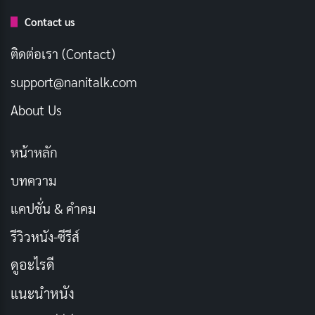
Contact us
Hacksaw Ridge เล่าเรื่องราวชีวิตจริงอันน่าทึ่งของ เดสมอ
ติดต่อเรา (Contact)
นด์ ดอสส์ แพทย์สนามชาวอเมริกันผู้เคร่งศาสนา ที่ปฏิเสธ
support@nanitalk.com
การถืออาวุธในสงครามโลกครั้งที่สอง แต่กลับกลายเป็น
วีรบุรุษในสมรภูมิโอกินาว่าด้วยความกล้าหาญและความเสีย
About Us
สละอันยิ่งใหญ่
หน้าหลัก
หนังพาผู้ชมย้อนไปสู่ช่วงชีวิตวัยเด็กของเดสมอนด์ ดอสส์
บทความ
เพื่อทำความเข้าใจถึงแรงบันดาลใจและความเชื่ออันแรง
แคปชั่น & คำคม
กล้าของเขา จากนั้นจึงพาผู้ชมเข้าสู่สมรภูมิรบอันดุเดือดบน
Hacksaw Ridge ที่ซึ่งเขาต้องเผชิญกับความท้าทาย ความ
รีวิวหนัง-ซีรีส์
ขัดแย้ง และการพิสูจน์คุณค่าของตนเอง
ดูอะไรดี
แม้จะไม่ได้จับอาวุธ แต่เดสมอนด์ ดอสส์ ได้ช่วยชีวิตเพื่อน
แนะนำหนัง
ทหารจำนวนมากภายใต้ห่ากระสุนและการโจมตีอย่างหนัก