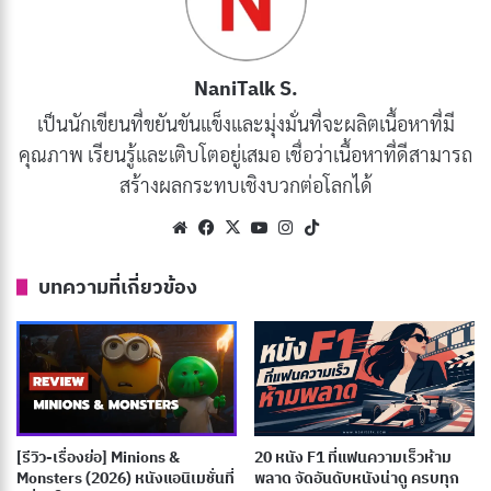
[รีวิว-เรื่องย่อ] The Ogre’s Bride (2026) อนิเมะโร
แมนติกของเจ้าสาวผู้ถูกมองข้าม
กรกฎาคม 7, 2026
NaniTalk S.
[รีวิว-เรื่องย่อ] Recommendations from Mr.
เป็นนักเขียนที่ขยันขันแข็งและมุ่งมั่นที่จะผลิตเนื้อหาที่มี
Iwamoto (2026) อนิเมะแฟนตาซีย้อนยุค
คุณภาพ เรียนรู้และเติบโตอยู่เสมอ เชื่อว่าเนื้อหาที่ดีสามารถ
กรกฎาคม 6, 2026
สร้างผลกระทบเชิงบวกต่อโลกได้
191 อนิเมะพากย์ไทย 2026 จาก Muse และ Ani-
Website
Facebook
X
YouTube
Instagram
TikTok
One ครบทุกแนว ดูฟรีบน YouTube
บทความที่เกี่ยวข้อง
กรกฎาคม 5, 2026
ประเภทของหนังสงคราม
หนังสงครามไม่ได้มีแค่รูปแบบเดียวนะครับ แต่มีหลากหลาย
ประเภทให้เราได้เลือกชมกันตามความชอบเลย! มาดูกันว่า
[รีวิว-เรื่องย่อ] Minions &
20 หนัง F1 ที่แฟนความเร็วห้าม
Monsters (2026) หนังแอนิเมชั่นที่
พลาด จัดอันดับหนังน่าดู ครบทุก
มีประเภทไหนบ้าง