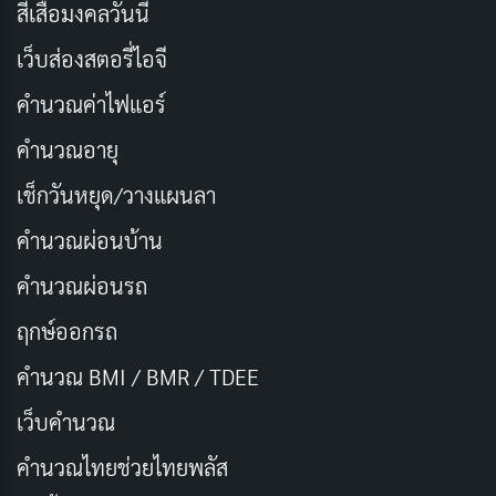
สีเสื้อมงคลวันนี้
เว็บส่องสตอรี่ไอจี
คำนวณค่าไฟแอร์
คำนวณอายุ
เช็กวันหยุด/วางแผนลา
คำนวณผ่อนบ้าน
ในช่วงเดือนเมษายน ปี 1945 สงครามโลกครั้งที่สองใกล้จะ
คำนวณผ่อนรถ
สิ้นสุดลง กองทัพนาซีเยอรมันกำลังพ่ายแพ้ แต่ก็ยังคงต่อสู้
ฤกษ์ออกรถ
อย่างดุเดือด “วอร์แดดดี้” (
แบรด พิตต์
) จ่าสิบเอกผู้
คำนวณ BMI / BMR / TDEE
แข็งแกร่งและมากประสบการณ์ เป็นผู้นำทีมรถถัง
Sherman ที่ชื่อ “Fury” พร้อมลูกทีมอีก 4 คน พวกเขาได้รับ
เว็บคํานวณ
ภารกิจเสี่ยงตายในการบุกฝ่าแนวข้าศึกเข้าไปในใจกลาง
คํานวณไทยช่วยไทยพลัส
เยอรมัน