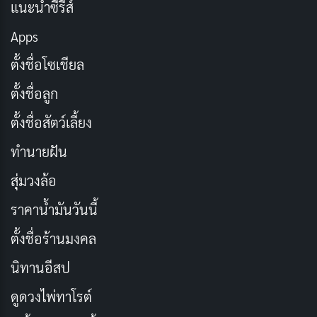
แนะนำซีรีส์
หน่วง ความกล้าหาญและความเสียสละของเขาทำให้เขาได้
Apps
รับเหรียญเกียรติยศแห่งรัฐสภา (Medal of Honor) ซึ่งเป็น
ตั้งชื่อโซเชียล
เกียรติยศสูงสุดของกองทัพสหรัฐฯ
ตั้งชื่อลูก
ประเภท: ชีวประวัติ, สงคราม, ดราม่า
ตั้งชื่อสัตว์เลี้ยง
วันที่เข้าฉาย: 4 พฤศจิกายน 2016
ทำนายฝัน
นักแสดงนำ: แอนดรูว์ การ์ฟิลด์, แซม เวิร์ธธิงตัน, ลุค
เบรซีย์, เทเรซ่า พาล์มเมอร์
สุ่มวงล้อ
ผู้กำกับ: เมล กิ๊บสัน
ราคาน้ำมันวันนี้
ความยาว: 2 ชั่วโมง 19 นาที
ตั้งชื่อร้านมงคล
เรตติ้ง IMDb: 8.1/10
นิทานอีสป
49. Fury | วันปฐพีเดือด (2014)
ดูดวงไพ่ทาโรต์