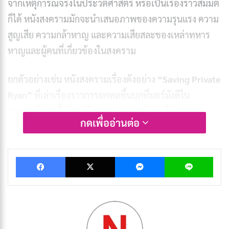
จากเหตุการณ์จริงในประวัติศาสตร์ หรือเป็นเรื่องราวสมมติ
ก็ได้ หนังสงครามมักจะนำเสนอภาพของความรุนแรง ความ
สูญเสีย ความกล้าหาญ และความเสียสละของเหล่าทหาร
หาญและผู้คนที่เกี่ยวข้องในสงคราม
ยกตัวอย่างเช่น หนังสงครามเรื่องดังอย่าง
“Saving Private
Ryan”
ที่เล่าเรื่องราวการยกพลขึ้นบกที่นอร์มังดีใน
สงครามโลกครั้งที่ 2 หรือ
“Dunkirk”
ที่เล่าเรื่องราวการ
กดเพื่ออ่านต่อ
อพยพทหารที่ Dunkirk ในช่วงสงครามโลกครั้งที่ 2 เช่นกัน
บทความที่เกี่ยวข้อง
Facebook
X
Messenger
Lin
[รีวิว-เรื่องย่อ] The Insipid Prince (2026) อนิเมะ
เจ้าชายจอมซ่อนเกมชิงบัลลังก์
กรกฎาคม 9, 2026