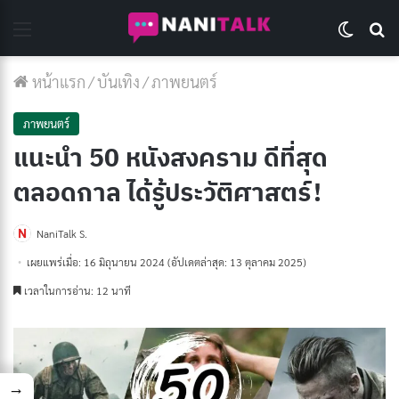
Menu
Switch 
Se
หน้าแรก
/
บันเทิง
/
ภาพยนตร์
ภาพยนตร์
แนะนำ 50 หนังสงคราม ดีที่สุด
ตลอดกาล ได้รู้ประวัติศาสตร์!
NaniTalk S.
เผยแพร่เมื่อ: 16 มิถุนายน 2024
(อัปเดตล่าสุด: 13 ตุลาคม 2025)
เวลาในการอ่าน: 12 นาที
→