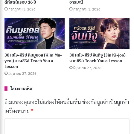
ดีที่สุดในรอบ 16 ปี
อารมณ์
กรกฎาคม 3, 2026
กรกฎาคม 1, 2026
Epic War Film
: หนังสงครามยิ่งใหญ่ที่เน้นฉากสงคราม
อลังการงานสร้าง มีตัวละครเยอะ และเนื้อเรื่องมีความ
ซับซ้อน เช่น The Lord of the Rings: The Return of
the King หรือ Braveheart
Action War Film
: หนังสงครามเน้นฉากแอ็คชั่น การ
30 หนัง-ซีรีย์ คิมมูยอล (Kim Mu-
30 หนัง-ซีรีย์ จินกีจู (Jin Ki-joo)
yeol) จากซีรีส์ Teach You a
จากซีรีส์ Teach You a Lesson
ต่อสู้สุดมันส์ และความตื่นเต้นเร้าใจ เช่น Black Hawk
Lesson
มิถุนายน 27, 2026
Down หรือ 1917
มิถุนายน 27, 2026
Drama War Film
: หนังสงครามที่เน้นเรื่องราวความ
ใส่ความเห็น
สัมพันธ์ของตัวละคร ความสูญเสีย ความรัก และ
มิตรภาพท่ามกลางสงคราม เช่น The Pianist หรือ
อีเมลของคุณจะไม่แสดงให้คนอื่นเห็น
ช่องข้อมูลจำเป็นถูกทำ
Atonement
เครื่องหมาย
*
Comedy War Film
: หนังสงครามที่ผสมผสานความ
ค
ตลกขบขันเข้ากับเรื่องราวสงคราม เช่น Life is
ว