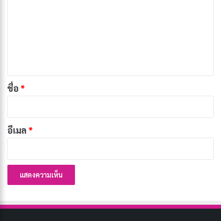
Beautiful หรือ MAS*H
า
ม
Documentary War Film
: หนังสารคดีที่บันทึกภาพ
เ
เหตุการณ์จริงในสงคราม หรือสัมภาษณ์ผู้ที่เกี่ยวข้องใน
ห็
สงคราม เช่น The Battle of Midway หรือ Restrepo
น
50. Hacksaw Ridge | วีรบุรุษสมรภูมิ
*
ชื่อ
*
ปาฏิหาริย์ (2016)
อีเมล
*