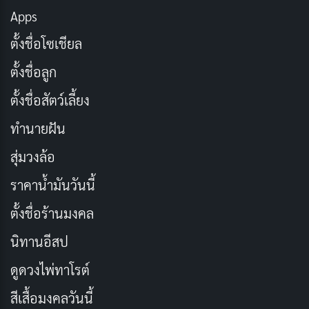
ลีสไลน์สำหรับธุรกิจของคุณ มาดูประโยชน์หลักบางประการ
Apps
ที่ทำให้ เป็นทางเลือกที่เหนือกว่าเมื่อเทียบกับบรอดแบนด์
ตั้งชื่อโซเชียล
แบบเดิม:
ตั้งชื่อลูก
1. ความเร็วและประสิทธิภาพที่เหนือชั้น
ตั้งชื่อสัตว์เลี้ยง
ข้อดีอย่างหนึ่งของอินเทอร์เน็ตแบบเช่าสายคือความเร็ว
ทำนายฝัน
และประสิทธิภาพที่ยอดเยี่ยม ด้วยแบนด์วิธเฉพาะ ธุรกิจ
สุ่มวงล้อ
สามารถเพลิดเพลินกับความเร็วที่เร็วปานสายฟ้าแลบซึ่งไม่
ได้รับผลกระทบจากปัจจัยภายนอกหรือเวลาการใช้งานช่วง
ราคาน้ำมันวันนี้
เร่งรีบ ซึ่งช่วยให้ถ่ายโอนไฟล์ได้เร็วขึ้น การประชุมทาง
ตั้งชื่อร้านมงคล
วิดีโอราบรื่นขึ้น และเข้าถึงแอปพลิเคชันบนคลาวด์ได้อย่าง
นิทานอีสป
ราบรื่น ปรับปรุงประสิทธิภาพและประสิทธิผลโดยรวมใน
ท้ายที่สุด
ดูดวงไพ่ทาโรต์
สีเสื้อมงคลวันนี้
2. รับประกันความพร้อมใช้งานและความน่าเชื่อถือ