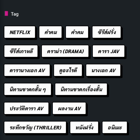
การเชื่อมต่อเฉพาะ ข้อมูลของคุณจะไม่ถูกแชร์กับผู้ใช้ราย
อื่น ช่วยลดความเสี่ยงของการเข้าถึงโดยไม่ได้รับอนุญาต
Tag
หรือการละเมิดข้อมูล นอกจากนี้ สายเช่ายังสามารถเสริม
ด้วยมาตรการรักษาความปลอดภัยเพิ่มเติม เช่น ไฟร์วอลล์
NETFLIX
คำคม
คําคม
ซีรีส์ฝรั่ง
และโปรโตคอลการเข้ารหัส ช่วยปกป้องข้อมูลอันมีค่าของ
ธุรกิจของคุณเพิ่มเติม
ซีรีส์เกาหลี
ดราม่า (DRAMA)
ดารา JAV
4. ความสามารถในการปรับขนาดและความยืดหยุ่น
ดารานางเอก AV
ดูอะไรดี
นางเอก AV
เมื่อธุรกิจของคุณเติบโตและพัฒนาขึ้น ความต้องการ
นิทานชาดกสั้น ๆ
นิทานชาดกเรื่องสั้น
อินเทอร์เน็ตของคุณก็มีแนวโน้มที่จะเปลี่ยนแปลง Leased
line ให้ความสามารถในการขยายขนาดและความยืดหยุ่น
ประวัติดารา AV
ผลงาน AV
ช่วยให้คุณสามารถอัปเกรดหรือดาวน์เกรดแบนด์วิธของคุณ
ได้อย่างง่ายดายตามต้องการ สิ่งนี้ทำให้มั่นใจได้ว่าการเชื่อม
ระทึกขวัญ (THRILLER)
หนังฝรั่ง
อนิเมะ
ต่ออินเทอร์เน็ตของคุณสามารถตอบสนองความต้องการที่
เปลี่ยนแปลงได้ โดยไม่จำเป็นต้องมีการเปลี่ยนแปลง