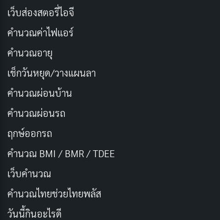
เว็บส่องสตอรี่ไอจี
การหยุด
ทำงาน
อาจก่อให้เกิดค่าใช้จ่ายสูงสำหรับธุรกิจ ส่ง
คำนวณค่าไฟแอร์
ผลให้สูญเสียรายได้ ผลผลิตลดลง และความสัมพันธ์กับ
ลูกค้าเสียหาย สายเช่าเสนอการรับประกันเวลาทำงาน ซึ่ง
คำนวณอายุ
มักจะสนับสนุนโดยข้อตกลงระดับการบริการ ที่ระบุระดับ
เช็กวันหยุด/วางแผนลา
เวลาทำงานขั้นต่ำ ผู้ให้บริการตรวจสอบสายลีสไลน์ตลอด
คำนวณผ่อนบ้าน
24 ชั่วโมงทุกวันและแก้ไขปัญหาเชิงรุกเพื่อให้มั่นใจถึงความ
พร้อมในการทำงานสูงสุด ลดความเสี่ยงของการหยุดชะงัก
คำนวณผ่อนรถ
ในการดำเนินธุรกิจของคุณ
ฤกษ์ออกรถ
คำนวณ BMI / BMR / TDEE
3. เพิ่มความปลอดภัยและความเป็นส่วนตัว
เว็บคํานวณ
ความปลอดภัยของข้อมูลเป็นข้อกังวลอันดับต้น ๆ สำหรับ
ธุรกิจในยุคดิจิทัลในปัจจุบัน ลีสไลน์มอบมาตรการรักษา
คํานวณไทยช่วยไทยพลัส
ความปลอดภัยขั้นสูงเพื่อปกป้องข้อมูลสำคัญของคุณ ด้วย
วันนี้กินอะไรดี