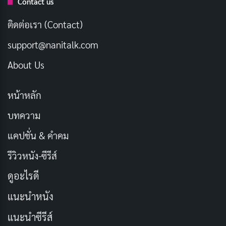
Contact us
ที่ต้องพึ่งพาการอัปโหลดไฟล์ขนาดใหญ่ การประชุมทาง
วิดีโอ หรือการใช้
แอปพลิเคชัน
บนคลาวด์อย่างมาก
ติดต่อเรา (Contact)
เนื่องจากช่วยให้มั่นใจได้ถึงประสบการณ์ที่ราบรื่นและไร้
support@nanitalk.com
รอยต่อ
About Us
บทความที่เกี่ยวข้อง
หน้าหลัก
อินเทอร์เน็ตแบบ Leased Line (ลีสไลน์) คืออะไร?
บทความ
กรกฎาคม 24, 2023
แคปชั่น & คำคม
รีวิวหนัง-ซีรีส์
ข้อดีของอินเทอร์เน็ตแบบ Leased Line (ลี
ดูอะไรดี
สไลน์)
แนะนำหนัง
มีข้อดีมากมายในการเลือกใช้การเชื่อมต่ออินเทอร์เน็ตแบบ
แนะนำซีรีส์