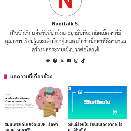
ขิง
NaniTalk S.
ขิงเป็นหนึ่งในอาวุธที่ทรงพลังที่สุดในห้องครัวของคุณเมื่อ
เป็นนักเขียนที่ขยันขันแข็งและมุ่งมั่นที่จะผลิตเนื้อหาที่มี
ต้องต่อสู้กับอาการเจ็บคอ เนื่องจากมันจะเปิดรูจมูก และ
คุณภาพ เรียนรู้และเติบโตอยู่เสมอ เชื่อว่าเนื้อหาที่ดีสามารถ
ช่วยล้างเมือกจากจมูก และลำคอ นอกจากนี้ขิงยังมี
สร้างผลกระทบเชิงบวกต่อโลกได้
คุณสมบัติในการต้านการอักเสบ
Website
Facebook
X
YouTube
Instagram
TikTok
ชาดอกคาโมไมล์
บทความที่เกี่ยวข้อง
คาโมมายล์เป็นสมุนไพรอีกชนิดหนึ่งที่มีประวัติเกี่ยวกับการ
รักษาอาการเจ็บคอ โดยหลักมาจากความสามารถในการ
เป็นยาแก้ปวดตามธรรมชาติ
บทความที่เกี่ยวข้อง
สมุนไพรแก้ไอ ขจัดเสมหะ รักษา
วิธีแก้ร้อนใน ร้อนในเกิดจากอะไร
แบบธรรมชาติ!
มารู้จักกัน!