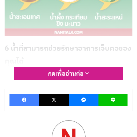
6 น้ำที่สามารถช่วยรักษาอาการเจ็บคอของ
คุณได้
กดเพื่ออ่านต่อ
การดื่มของเหลวมาก ๆ เป็นวิธีการรับมือกับอาการเจ็บคอที่
ดีเนื่องจากเป็นการทำให้คอชุ่มชื้น
Facebook
X
Messenger
Lin
น้ำผึ้ง
วิธีแก้อาการเจ็บคอที่ได้ผลที่สุดวิธีหนึ่งคือการดื่มน้ำร้อน
ผสมน้ำผึ้งและมะนาวเพราะน้ำผึ้งเป็นยาระงับอาการไอที่
ได้ผลจริง