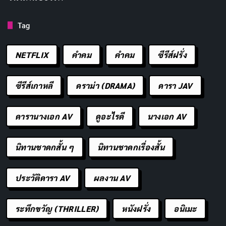
Tag
NETFLIX
คำคม
คําคม
ซีรีส์ฝรั่ง
ซีรีส์เกาหลี
ดราม่า (DRAMA)
ดารา JAV
ดารานางเอก AV
ดูอะไรดี
นางเอก AV
นิทานชาดกสั้น ๆ
นิทานชาดกเรื่องสั้น
ประวัติดารา AV
ผลงาน AV
ระทึกขวัญ (THRILLER)
หนังฝรั่ง
อนิเมะ