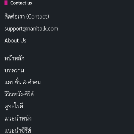
Contact us
สะระแหน่ไม่เพียง แต่เพิ่มรสชาติที่อร่อยให้กับอาหาร
ติดต่อเรา (Contact)
เท่านั้น แต่ยังมีคุณสมบัติที่สมานฆ่าเชื้อ และต้านเชื้อ
support@nanitalk.com
แบคทีเรียด้วยเหตุนี้สมุนไพรที่มีกลิ่นหอมจึงถูกนำมาใช้เป็น
ยารักษาอาการเจ็บคอแบบพื้นบ้านมานาน
About Us
หน้าหลัก
เจ็บคอ
บทความ
แคปชั่น & คำคม
Copy URL
รีวิวหนัง-ซีรีส์
ดูอะไรดี
แนะนำหนัง
แนะนำซีรีส์