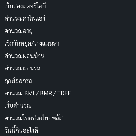
เว็บส่องสตอรี่ไอจี
โชคดีที่มีวิธีเอาชนะอุปสรรคเหล่านี้และสร้างความสัมพันธ์
ที่มีความหมายกับผู้อื่น
คำนวณค่าไฟแอร์
คำนวณอายุ
ขั้นตอนที่ 1: ใช้ความคิดริเริ่ม
เช็กวันหยุด/วางแผนลา
การหาเพื่อนมักต้องใช้ความคิดริเริ่มและแสดงตัวตนของ
คำนวณผ่อนบ้าน
คุณออกมา สิ่งนี้อาจดูน่ากลัว แต่เป็นก้าวแรกที่สำคัญ ต่อไป
นี้เป็นวิธีการริเริ่ม:
คำนวณผ่อนรถ
ฤกษ์ออกรถ
เข้าร่วมกิจกรรมทางสังคมและการชุมนุม
คำนวณ BMI / BMR / TDEE
เข้าร่วมคลับหรือกลุ่มตามความสนใจของคุณ
อาสาสมัครสำหรับกิจกรรมหรือองค์กรชุมชน
เว็บคํานวณ
เริ่มการสนทนากับคนที่คุณพบในชีวิตประจำวัน
คํานวณไทยช่วยไทยพลัส
ไปเที่ยวหรือดื่มกาแฟที่ร้าน
วันนี้กินอะไรดี