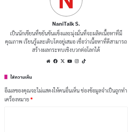
มิตรภาพ… ไม่ได้เป็นแค่เรื่องของเด็กๆ เท่านั้น เพราะการมี
เพื่อนที่ดีในวัยผู้ใหญ่ ยิ่งทรงพลังและส่งผลดีต่อชีวิตเรา
NaniTalk S.
อย่างมาก หลายคนอาจเคยได้ยินว่า “ยิ่งแก่ ยิ่งเพื่อนน้อย”
เป็นนักเขียนที่ขยันขันแข็งและมุ่งมั่นที่จะผลิตเนื้อหาที่มี
แต่จริงๆ แล้วคุณภาพของมิตรภาพนั้นสำคัญกว่าปริมาณ
คุณภาพ เรียนรู้และเติบโตอยู่เสมอ เชื่อว่าเนื้อหาที่ดีสามารถ
สร้างผลกระทบเชิงบวกต่อโลกได้
เสียอีก
Website
Facebook
X
YouTube
Instagram
TikTok
มิตรภาพ สร้างเกราะป้องกันความเหงา
: ยิ่งโต ภาระ
หน้าที่การงานและครอบครัวก็ยิ่งมากขึ้น ทำให้เรามี
ใส่ความเห็น
โอกาสพบปะผู้คนน้อยลง เสี่ยงต่อภาวะความเหงาและ
อีเมลของคุณจะไม่แสดงให้คนอื่นเห็น
ช่องข้อมูลจำเป็นถูกทำ
โดดเดี่ยว ซึ่งส่งผลต่อสุขภาพกายและใจ การมีเพื่อนที่
เครื่องหมาย
*
ดี คอยพูดคุย ปรึกษา ช่วยให้เรารู้สึกมีคุณค่าและไม่
ค
โดดเดี่ยว
ว
มิตรภาพ เสริมสร้างสุขภาพหัวใจ
: งานวิจัยชี้ชัดว่า
า