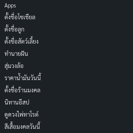
200 แคปชั่นเที่ยวฮ่องกง เก๋ๆ โพสต์รูปปัง อัปเดต
Apps
2026
ตั้งชื่อโซเชียล
เผยแพร่เมื่อ: 19 ชั่วโมง ที่ผ่านมา
ตั้งชื่อลูก
เอาชนะอุปสรรคทั่วไปในการหาเพื่อน
ตั้งชื่อสัตว์เลี้ยง
ทำนายฝัน
มีสาเหตุหลายประการที่ทำให้บางคนมีปัญหาในการหา
เพื่อน อุปสรรคทั่วไปบางประการ ได้แก่ :
สุ่มวงล้อ
ราคาน้ำมันวันนี้
ความอายหรือความวิตกกังวลทางสังคม
ตั้งชื่อร้านมงคล
ย้ายไปยังพื้นที่ใหม่
นิทานอีสป
ขาดความสนใจหรืองานอดิเรกร่วมกัน
ตารางงานยุ่งหรือไม่มีเวลา
ดูดวงไพ่ทาโรต์
กลัวการถูกปฏิเสธหรือถูกตัดสิน
สีเสื้อมงคลวันนี้