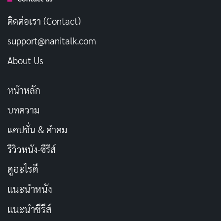
ด้วย
ติดต่อเรา (Contact)
บทความที่เกี่ยวข้อง
support@nanitalk.com
[รีวิว-เรื่องย่อ] My Bias, My Boss (2026) ซีรีส์ติ่ง vs
About Us
CEO สุดเย็นชาบน HBO Max
เผยแพร่เมื่อ: 7 ชั่วโมง ที่ผ่านมา
หน้าหลัก
[รีวิว-เรื่องย่อ] One Hundred Years of Solitude
บทความ
Part 2 มหากาพย์แห่งโชคชะตาที่หนีไม่พ้นบน
แคปชั่น & คำคม
Netflix
รีวิวหนัง-ซีรีส์
เผยแพร่เมื่อ: 7 ชั่วโมง ที่ผ่านมา
ดูอะไรดี
[รีวิว-เรื่องย่อ] Wild Sing (2026) หนังเกาหลีไอดอล
แนะนำหนัง
ตกอับคืนเวที ฝังใจกว่าแค่เพลงเดียวใน Netflix
เผยแพร่เมื่อ: 7 ชั่วโมง ที่ผ่านมา
แนะนำซีรีส์