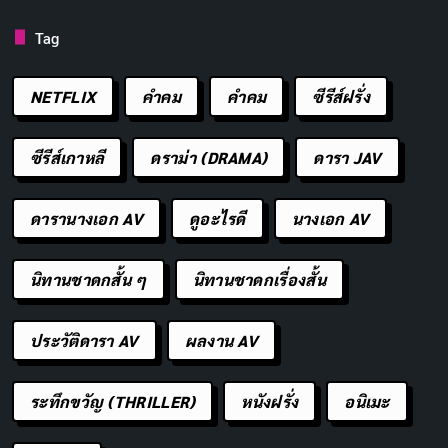
ขั้นตอนที่ 2: เป็นตัวของตัวเอง
Tag
เมื่อพูดถึงการหาเพื่อน สิ่งสำคัญคือต้องเป็นตัวของตัวเอง
การพยายามเป็นคนที่คุณไม่ใช่เพื่อทำให้คนอื่นประทับใจ
NETFLIX
คำคม
คําคม
ซีรีส์ฝรั่ง
นั้นไม่ยั่งยืนหรือเติมเต็ม ให้เน้นที่ความถูกต้องและเป็นของ
แท้แทน สิ่งนี้จะดึงดูดผู้คนที่มีค่านิยมและความสนใจคล้าย
ซีรีส์เกาหลี
ดราม่า (DRAMA)
ดารา JAV
กัน
ดารานางเอก AV
ดูอะไรดี
นางเอก AV
ขั้นตอนที่ 3: ฟังและแสดงความสนใจ
นิทานชาดกสั้น ๆ
นิทานชาดกเรื่องสั้น
การสร้างมิตรภาพที่แน่นแฟ้นต้องอาศัยทักษะในการสื่อสาร
ที่ดี สิ่งสำคัญอย่างหนึ่งของการสื่อสารคือการฟัง เมื่อคุณ
ประวัติดารา AV
ผลงาน AV
กำลังสนทนากับใครบางคน คุณต้องตั้งใจฟังและแสดงความ
สนใจในสิ่งที่พวกเขากำลังพูด ถามคำถาม แสดงความคิด
ระทึกขวัญ (THRILLER)
หนังฝรั่ง
อนิเมะ
เห็น และแสดงความเห็นอกเห็นใจ