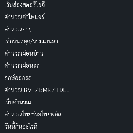
เว็บส่องสตอรี่ไอจี
ไม่ว่าจะเป็นเลือดกรุ๊ปไหน ล้วนมีคุณค่า
คัดลอก
เท่ากันหมด
คำนวณค่าไฟแอร์
คำนวณอายุ
บริจาคเลือดไม่ใช่แค่การให้ แต่คือการ
คัดลอก
เช็กวันหยุด/วางแผนลา
แบ่งปันความเป็นไปได้
คำนวณผ่อนบ้าน
ทุกวันมีคนนับพันรอเลือดที่จะช่วยชีวิต
คัดลอก
คำนวณผ่อนรถ
ฤกษ์ออกรถ
เลือดที่บริจาคไป อาจเป็นเลือดที่ทำให้
คัดลอก
ครอบครัวใดครอบครัวหนึ่งได้อยู่พร้อม
คำนวณ BMI / BMR / TDEE
หน้ากัน
เว็บคํานวณ
คํานวณไทยช่วยไทยพลัส
การบริจาคเลือดคือการให้โอกาสชีวิต
คัดลอก
ใหม่แก่ผู้ป่วย
วันนี้กินอะไรดี