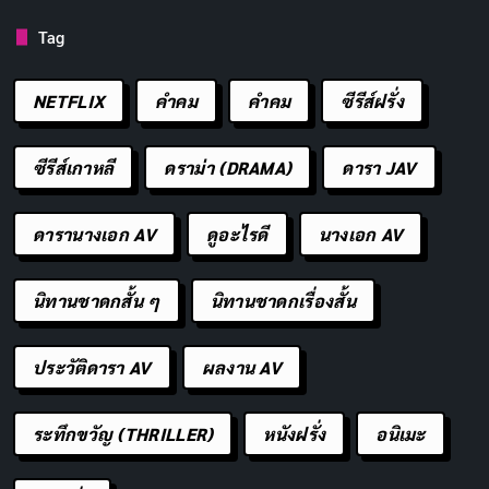
ไม่ใช่การกระทำที่ยิ่งใหญ่ แต่คือน้ำใจที่
Tag
คัดลอก
ล้ำค่า
NETFLIX
คำคม
คําคม
ซีรีส์ฝรั่ง
เลือดที่เราบริจาค อาจเป็นเลือดที่ช่วยให้
คัดลอก
ลูกได้พบแม่ ให้พ่อได้กลับบ้าน
ซีรีส์เกาหลี
ดราม่า (DRAMA)
ดารา JAV
ดารานางเอก AV
ดูอะไรดี
นางเอก AV
ทุกครั้งที่บริจาคเลือด เราได้สร้างความ
คัดลอก
หวังให้ผู้คนนับไม่ถ้วน
นิทานชาดกสั้น ๆ
นิทานชาดกเรื่องสั้น
เลือดของเราเติมเต็มความอบอุ่นให้กับ
คัดลอก
ประวัติดารา AV
ผลงาน AV
หัวใจที่ต้องการ
ระทึกขวัญ (THRILLER)
หนังฝรั่ง
อนิเมะ
ไม่ว่าผิวสีอะไร เชื้อชาติใด เลือดที่
คัดลอก
บริจาคช่วยชีวิตได้เท่ากัน