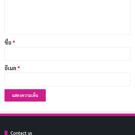
ม
เ
เลือดทุกหยดมีค่า ช่วยชีวิตได้
คัดลอก
ห็
น
บริจาคเลือดเป็นกุศลที่ยิ่งใหญ่
คัดลอก
*
ชื่อ
*
ร่างกายแข็งแรง ก็แบ่งปันกัน
คัดลอก
อีเมล
*
เลือดของเรา ความหวังของเขา
คัดลอก
ส่งต่อความดี ส่งต่อชีวิต
คัดลอก
บริจาคเลือดง่ายนิดเดียว แต่มีค่า
คัดลอก
มหาศาล
Contact us