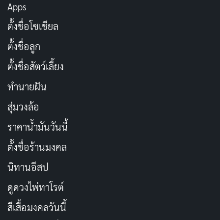
Apps
ทุกหยดโลหิตที่บริจาค คือรอยยิ้มที่ผู้ป่วย
คัดลอก
ตั้งชื่อโซเชียล
ได้รับ
ตั้งชื่อลูก
ไม่ต้องเป็นซูเปอร์ฮีโร่ก็ช่วยชีวิตคนได้
คัดลอก
ตั้งชื่อสัตว์เลี้ยง
ทำนายฝัน
เลือดไม่สามารถซื้อขายได้ มีเพียงแบ่ง
คัดลอก
สุ่มวงล้อ
ปันจากน้ำใจ
ราคาน้ำมันวันนี้
การบริจาคเลือดคือการส่งต่อลมหายใจ
คัดลอก
ตั้งชื่อร้านมงคล
ให้ผู้ที่ต้องการ
นิทานอีสป
เพียงแค่นั่งพักชั่วโมงเดียว ก็สร้าง
คัดลอก
ดูดวงไพ่ทาโรต์
ปาฏิหาริย์ให้ใครบางคนได้
สีเสื้อมงคลวันนี้