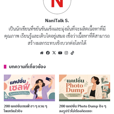
NaniTalk S.
เป็นนักเขียนที่ขยันขันแข็งและมุ่งมั่นที่จะผลิตเนื้อหาที่มี
คุณภาพ เรียนรู้และเติบโตอยู่เสมอ เชื่อว่าเนื้อหาที่ดีสามารถ
สร้างผลกระทบเชิงบวกต่อโลกได้
Website
Facebook
X
YouTube
Instagram
TikTok
เลือดหยดเดียว ชีวิตหลายคน
คัดลอก
บทความที่เกี่ยวข้อง
ให้เลือด เท่ากับให้ชีวิต
คัดลอก
บริจาคเลือดวันนี้ ช่วยชีวิตคนพรุ่งนี้
คัดลอก
200 แคปชั่นเซลฟี่ ฮา ๆ กวน ๆ
200 แคปชั่น Photo Dump ปัง ๆ
หนึ่งคนให้ หลายคนรับ
คัดลอก
โพสต์แล้วปัง
ลงรูปรัวไม่ต้องคิดเยอะ