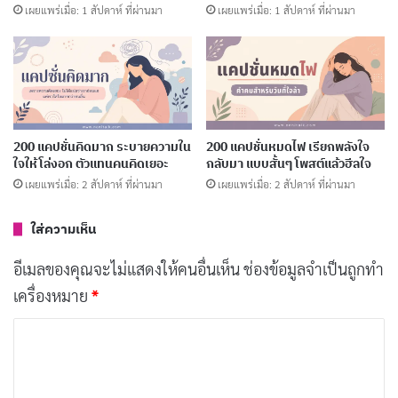
เผยแพร่เมื่อ: 1 สัปดาห์ ที่ผ่านมา
เผยแพร่เมื่อ: 1 สัปดาห์ ที่ผ่านมา
ส่งต่อลมหายใจด้วยหยดเลือด
คัดลอก
เจ็บนิดเดียว ช่วยได้มากมาย
คัดลอก
บริจาคเลือด ทำบุญสูงสุด
200 แคปชั่นคิดมาก ระบายความใน
200 แคปชั่นหมดไฟ เรียกพลังใจ
คัดลอก
ใจให้โล่งอก ตัวแทนคนคิดเยอะ
กลับมา แบบสั้นๆ โพสต์แล้วฮีลใจ
เผยแพร่เมื่อ: 2 สัปดาห์ ที่ผ่านมา
เผยแพร่เมื่อ: 2 สัปดาห์ ที่ผ่านมา
แบ่งปันเลือด แบ่งปันชีวิต
คัดลอก
ใส่ความเห็น
เลือดไม่สามารถผลิตได้ ต้องแบ่งปัน
คัดลอก
อีเมลของคุณจะไม่แสดงให้คนอื่นเห็น
ช่องข้อมูลจำเป็นถูกทำ
เครื่องหมาย
*
วันนี้บริจาคเลือด พรุ่งนี้อาจเราที่
คัดลอก
ค
ต้องการ
ว
า
การให้ไม่มีวันสิ้นสุด
คัดลอก