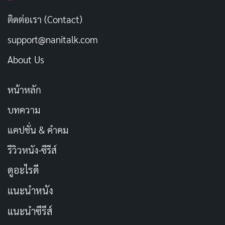
เลือดที่เราให้ เป็นของขวัญที่ไม่มีราคา
คัดลอก
ติดต่อเรา (Contact)
support@nanitalk.com
ช่วยชีวิตผู้อื่นได้ด้วยความเต็มใจ
คัดลอก
About Us
บริจาคเลือดวันนี้ มีความสุขในใจ
คัดลอก
หน้าหลัก
การเสียสละเพียงเล็กน้อย ส่งผลต่อชีวิต
คัดลอก
บทความ
คนอื่นอย่างยิ่งใหญ่
แคปชั่น & คำคม
รีวิวหนัง-ซีรีส์
เลือดของเราอาจเป็นความหวังเดียวของ
คัดลอก
ใครบางคน
ดูอะไรดี
แนะนำหนัง
ใช้เวลาไม่ถึงชั่วโมง แต่ช่วยชีวิตได้ทั้ง
คัดลอก
แนะนำซีรีส์
ชีวิต