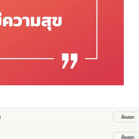
ข
คัดลอก
คัดลอก