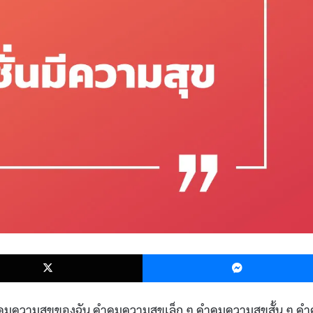
k
X
คมความสุขของฉัน คําคมความสุขเล็ก ๆ คําคมความสุขสั้น ๆ คํ