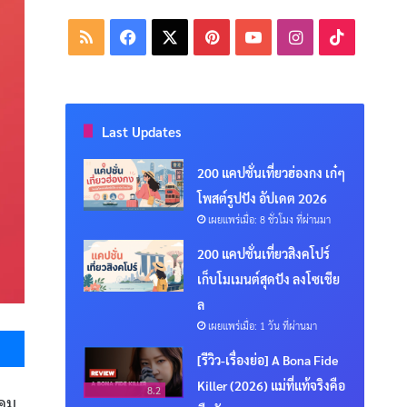
RSS
Facebook
X
Pinterest
YouTube
Instagram
TikTok
Last Updates
200 แคปชั่นเที่ยวฮ่องกง เก๋ๆ
โพสต์รูปปัง อัปเดต 2026
เผยแพร่เมื่อ: 8 ชั่วโมง ที่ผ่านมา
200 แคปชั่นเที่ยวสิงคโปร์
เก็บโมเมนต์สุดปัง ลงโซเชีย
ล
เผยแพร่เมื่อ: 1 วัน ที่ผ่านมา
Messenger
[รีวิว-เรื่องย่อ] A Bona Fide
Killer (2026) แม่ที่แท้จริงคือ
8.2
าคม