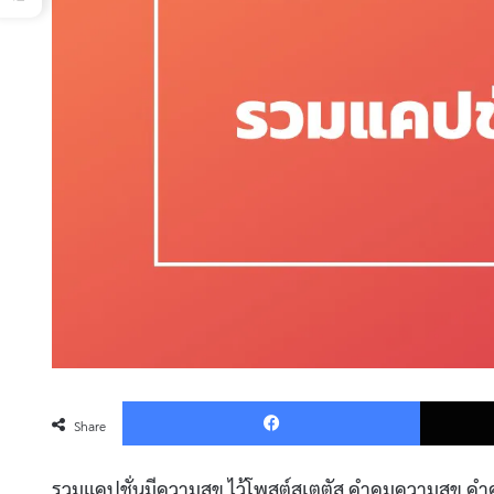
Faceboo
Share
รวมแคปชั่นมีความสุข ไว้โพสต์สเตตัส คำคมความสุข คํา