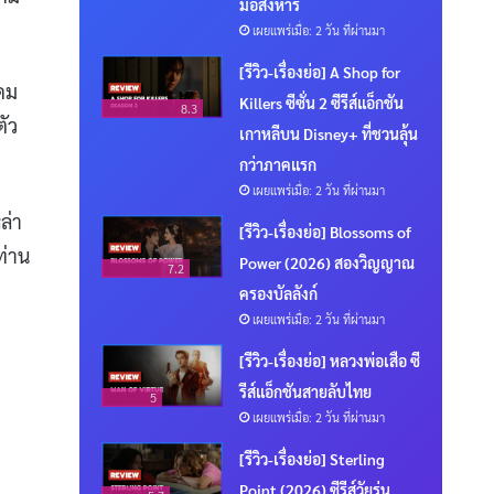
มือสังหาร
เผยแพร่เมื่อ: 2 วัน ที่ผ่านมา
[รีวิว-เรื่องย่อ] A Shop for
คม
Killers ซีซั่น 2 ซีรีส์แอ็กชัน
8.3
ตัว
เกาหลีบน Disney+ ที่ชวนลุ้น
กว่าภาคแรก
เผยแพร่เมื่อ: 2 วัน ที่ผ่านมา
ล่า
[รีวิว-เรื่องย่อ] Blossoms of
ท่าน
Power (2026) สองวิญญาณ
7.2
ครองบัลลังก์
เผยแพร่เมื่อ: 2 วัน ที่ผ่านมา
[รีวิว-เรื่องย่อ] หลวงพ่อเสือ ซี
รีส์แอ็กชันสายลับไทย
5
เผยแพร่เมื่อ: 2 วัน ที่ผ่านมา
[รีวิว-เรื่องย่อ] Sterling
Point (2026) ซีรีส์วัยรุ่น