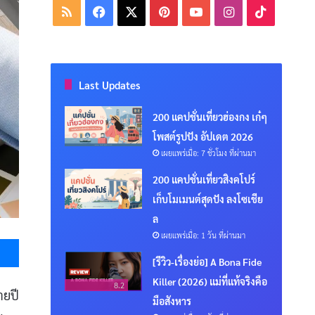
RSS
Facebook
X
Pinterest
YouTube
Instagram
TikTok
Last Updates
200 แคปชั่นเที่ยวฮ่องกง เก๋ๆ
โพสต์รูปปัง อัปเดต 2026
เผยแพร่เมื่อ: 7 ชั่วโมง ที่ผ่านมา
200 แคปชั่นเที่ยวสิงคโปร์
เก็บโมเมนต์สุดปัง ลงโซเชีย
ล
เผยแพร่เมื่อ: 1 วัน ที่ผ่านมา
Messenger
[รีวิว-เรื่องย่อ] A Bona Fide
Killer (2026) แม่ที่แท้จริงคือ
8.2
ายปี
มือสังหาร