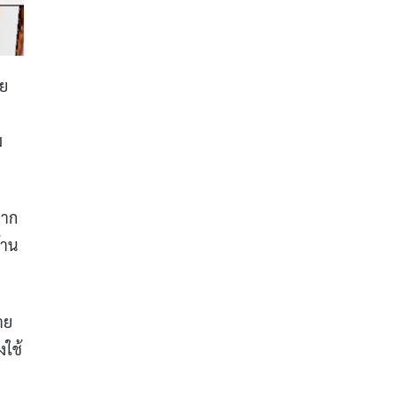
าย
ม
จาก
้าน
าย
งใช้