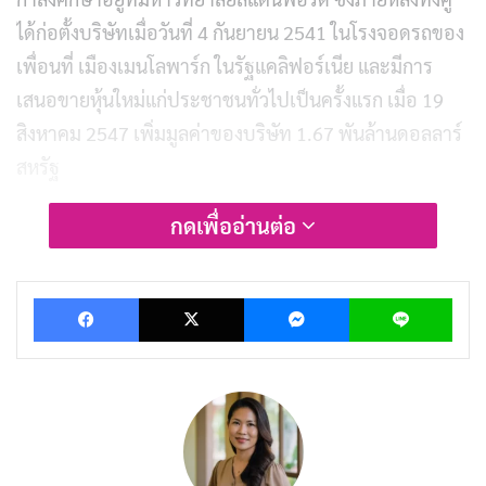
ได้ก่อตั้งบริษัทเมื่อวันที่ 4 กันยายน 2541 ในโรงจอดรถของ
เพื่อนที่ เมืองเมนโลพาร์ก ในรัฐแคลิฟอร์เนีย และมีการ
เสนอขายหุ้นใหม่แก่ประชาชนทั่วไปเป็นครั้งแรก เมื่อ 19
สิงหาคม 2547 เพิ่มมูลค่าของบริษัท 1.67 พันล้านดอลลาร์
สหรัฐ
กดเพื่ออ่านต่อ
หลังจากนั้นทางกูเกิลได้มีการขยายตัวตลอดเวลาจากการ
พัฒนาซอฟต์แวร์ใหม่และการซื้อกิจการอื่นรวมเข้ามา เช่น
กูเกิล ดีปไมด์ รวมถึงก่อตั้งบริษัทลูกอย่างกูเกิล เอกซ์กูเกิลได้
Facebook
X
Messenger
Lin
ถูกจัดอันดับให้เป็นบริษัทที่น่าทำงานมากที่สุดใน
สหรัฐอเมริกาโดยนิตยสารฟอร์จูน ซึ่งมีคติพจน์ประจำ
บริษัทคือ Don’t be evil อย่างไรก็ตามทางบริษัทได้รับการ
วิพากษ์วิจารณ์ในด้านการละเมิดข้อมูลส่วนตัว การละเมิด
ลิขสิทธิ์ และการเซ็นเซอร์ในหลายส่วน