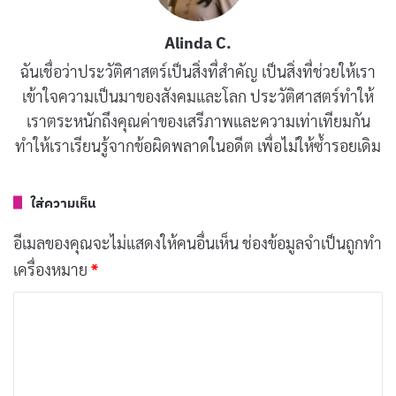
บทความที่เกี่ยวข้อง
Alinda C.
ฉันเชื่อว่าประวัติศาสตร์เป็นสิ่งที่สำคัญ เป็นสิ่งที่ช่วยให้เรา
7 กันยายน แลร์รี เพจ และ เซอร์เกย์ บริน ร่วมกันก่อ
เข้าใจความเป็นมาของสังคมและโลก ประวัติศาสตร์ทำให้
ตั้งบริษัทกูเกิล
เราตระหนักถึงคุณค่าของเสรีภาพและความเท่าเทียมกัน
กันยายน 8, 2025
ทำให้เราเรียนรู้จากข้อผิดพลาดในอดีต เพื่อไม่ให้ซ้ำรอยเดิม
20 อันดับ Google Doodle ยอดนิยมในประเทศไทย
กันยายน 24, 2018
ใส่ความเห็น
อีเมลของคุณจะไม่แสดงให้คนอื่นเห็น
ช่องข้อมูลจำเป็นถูกทำ
20 ปี Google ผ่านอะไรมาบ้าง
กันยายน 18, 2018
เครื่องหมาย
*
ค
Google Assistant รองรับภาษาไทย สั่งเปิดเพลง
ว
คุกกี้เสี่ยงทาย ได้
า
พฤษภาคม 16, 2018
ม