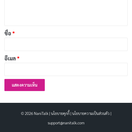
เ
วันที่ 10 สิงหาคม 2558 แลร์รี เพจ และเซอร์เกย์ บริน สองผู้
ห็
ก่อตั้งกูเกิล ได้ตั้งบริษัทใหม่ชื่อ “แอลฟาเบต” (Alphabet)
น
โดยมีแผนจะใช้บริษัทนี้เป็นบริษัทแม่แทน และลดขนาด
*
ชื่อ
*
องค์กรกูเกิลลงเพื่อความคล่องตัวทางธุรกิจ ต่อมาวันที่ 1
กันยายน ปีเดียวกัน กูเกิลได้เปลี่ยนโลโก้บริษัทใหม่
อีเมล
*
GOOGLE
กูเกิล
Copy URL
© 2026 NaniTalk |
นโยบายคุกกี้
|
นโยบายความเป็นส่วนตัว
|
support@nanitalk.com