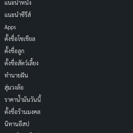
แนะนำหนัง
รายการ
ข้อมูล
แนะนำซีรีส์
Apps
Akari Minase (皆瀬あか
ชื่อในวงการ
り)
ตั้งชื่อโซเชียล
ตั้งชื่อลูก
ชื่อภาษาอังกฤษ
Akari Minase
ตั้งชื่อสัตว์เลี้ยง
皆瀬あかり (みなせあか
ชื่อญี่ปุ่น
ทำนายฝัน
り)
สุ่มวงล้อ
14 มีนาคม (ปีเกิดไม่มี
ราคาน้ำมันวันนี้
วันเกิด
ข้อมูลยืนยันแน่ชัดในทุก
แหล่ง)
ตั้งชื่อร้านมงคล
นิทานอีสป
สัญชาติ
ญี่ปุ่น