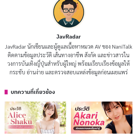
クティブ) ในประเทศญี่ปุ่น เธอมีภาพลักษณ์สาวใส ผมดำ
ยาว รูปร่างผอมเพรียว และสูง 158 ซม. ซึ่งเป็นสเปกที่ได้รับ
ความนิยมอย่างมากในวงการ AV ญี่ปุ่น จุดเด่นที่ทำให้เธอ
ถูกพูดถึงคือใบหน้าที่ดูเด็กกว่าวัยจริง รวมถึงการแสดงที่
JavRadar
หลากหลายทั้งในรูปแบบผลงานปกติและผลงาน VR
JavRadar นักเขียนและผู้ดูแลเนื้อหาหมวด AV ของ NaniTalk
ติดตามข้อมูลประวัติ เส้นทางอาชีพ สังกัด และข่าวสารใน
นอกเหนือจากงานในวงการ AV แล้ว Akari Minase ยังมี
วงการบันเทิงญี่ปุ่นสำหรับผู้ใหญ่ พร้อมเรียบเรียงข้อมูลให้
กิจกรรมอื่นที่น่าสนใจ โดยเฉพาะการเป็นนักมวยปล้ำอาชีพ
กระชับ อ่านง่าย และตรวจสอบแหล่งข้อมูลก่อนเผยแพร่
ภายใต้สังกัด BATTLE organization ซึ่งแสดงให้เห็นว่าเธอมี
ความสามารถหลากหลายและไม่จำกัดอยู่แค่การแสดงใน
บทความที่เกี่ยวข้อง
ภาพยนตร์ผู้ใหญ่เท่านั้น ความสามารถในการทำกิจกรรม
หลายอย่างพร้อมกันทำให้เธอเป็นที่รู้จักในวงกว้างขึ้น
บทความที่เกี่ยวข้อง
ประวัติ Yumi Nijimura นางเอก AV หน้าใหม่มาแรง