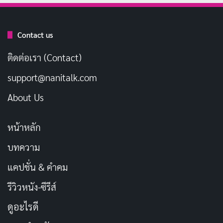
และมีผลงานสะสมมากกว่า 500 เรื่องในเวลาไม่กี่ปี
เส้นทางในวงการของเธอเติบโตอย่างรวดเร็ว โดยเธอมีผล
Contact us
งานร่วมกับนักแสดงชั้นนำและค่ายต่าง ๆ มากมาย รวมถึง
ติดต่อเรา (Contact)
ผลงาน VR ที่ได้รับความนิยมสูงในยุคปัจจุบัน นอกจากนี้ใน
support@nanitalk.com
ต้นปี 2023 เธอยังได้ขยับขยายกิจกรรมของตนเองสู่วงการ
มวยปล้ำอาชีพ สร้างความประหลาดใจให้กับแฟน ๆ ที่
About Us
ติดตามเธอเป็นอย่างดี
หน้าหลัก
จากข้อมูลในแหล่งต่าง ๆ เช่น
AV Name Wiki
ระบุว่าเธอมี
บทความ
ผลงานสะสมมากกว่า 500 เรื่อง ซึ่งเป็นจำนวนที่สูงมาก
แคปชั่น & คำคม
สำหรับนักแสดงที่เดบิวต์เพียงไม่กี่ปี สิ่งนี้สะท้อนให้เห็นถึง
ความต้องการในตลาดที่มีต่อเธออย่างชัดเจน
รีวิวหนัง-ซีรีส์
ดูอะไรดี
ข้อมูลส่วนตัวของ Akari Minase