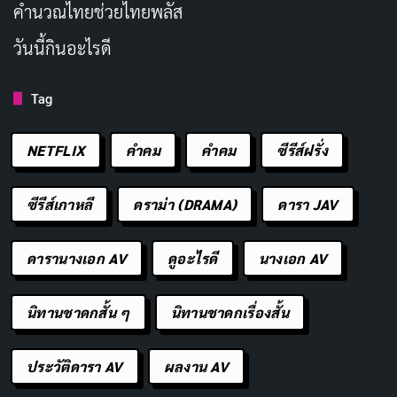
คํานวณไทยช่วยไทยพลัส
เส้นทางในวงการของ Akari Minase
วันนี้กินอะไรดี
จุดเริ่มต้นก่อนเข้าสู่วงการ
Tag
ข้อมูลก่อนเข้าวงการของ Akari Minase มีจำกัด ตามแหล่ง
NETFLIX
คำคม
คําคม
ซีรีส์ฝรั่ง
ข้อมูลจากผลงานเดบิวต์ระบุว่าเธอมาจากจังหวัดนากาโน่
(長野県) ซึ่งเป็นจังหวัดในภูมิภาคชูบุของญี่ปุ่น ลักษณะภูมิ
ซีรีส์เกาหลี
ดราม่า (DRAMA)
ดารา JAV
ทัศน์เป็นภูเขาและมีธรรมชาติสวยงาม การที่เธอมาจากต่าง
จังหวัดและเข้าสู่วงการบันเทิงในโตเกียวถือเป็นเรื่องปกติที่
ดารานางเอก AV
ดูอะไรดี
นางเอก AV
พบได้บ่อยในวงการ AV ญี่ปุ่น ส่วนข้อมูลการศึกษาหรือ
ประวัติการทำงานก่อนหน้านี้ไม่มีข้อมูลยืนยันแน่ชัดในแหล่ง
นิทานชาดกสั้น ๆ
นิทานชาดกเรื่องสั้น
ข้อมูลสาธารณะ
ประวัติดารา AV
ผลงาน AV
ช่วงเดบิวต์