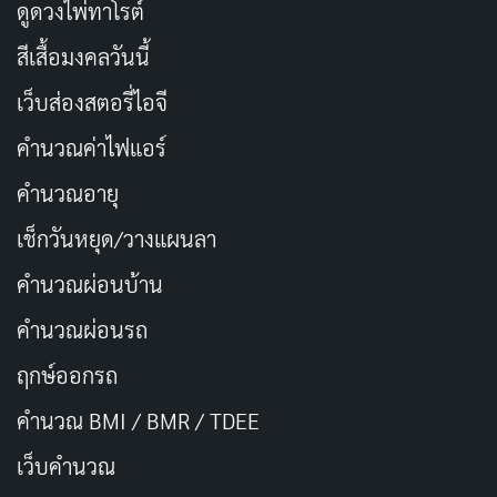
ดูดวงไพ่ทาโรต์
นางเอก AV, นักมวยปล้ำ
อาชีพ
สีเสื้อมงคลวันนี้
อาชีพ
เว็บส่องสตอรี่ไอจี
ปีที่เดบิวต์
2022
คำนวณค่าไฟแอร์
Attractive (アトラクテ
ค่ายที่เกี่ยวข้อง
คำนวณอายุ
ィブ)
เช็กวันหยุด/วางแผนลา
ยังอยู่ในวงการ มีผลงาน
สถานะปัจจุบัน
คำนวณผ่อนบ้าน
ล่าสุดถึงปี 2024
คำนวณผ่อนรถ
Instagram:
ฤกษ์ออกรถ
@mmmnase314, X
ช่องทางติดตาม
(Twitter):
คำนวณ BMI / BMR / TDEE
@minase_akari_
เว็บคํานวณ