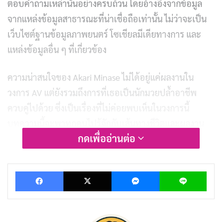
ตอบคำถามเหล่านั้นอย่างครบถ้วน โดยอ้างอิงจากข้อมูล
จากแหล่งข้อมูลสาธารณะที่น่าเชื่อถือเท่านั้น ไม่ว่าจะเป็น
เว็บไซต์ฐานข้อมูลภาพยนตร์ โซเชียลมีเดียทางการ และ
แหล่งข้อมูลอื่น ๆ ที่เกี่ยวข้อง
ความน่าสนใจของ Akari Minase ไม่ได้อยู่แค่ผลงานใน
วงการ AV แต่ยังรวมถึงการที่เธอเป็นนักมวยปล้ำอาชีพ
ควบคู่ไปด้วย ซึ่งเป็นเรื่องที่ไม่ค่อยพบเห็นในวงการนี้
บทความนี้จะพาทุกคนไปรู้จักกับเส้นทางชีวิตและผลงาน
กดเพื่ออ่านต่อ
ของเธอให้มากขึ้น
Akari Minase คือใคร
Facebook
X
Messenger
Lin
Akari Minase มีชื่อในภาษาญี่ปุ่นว่า 皆瀬あかり (みなせ
あかり) เป็น
ดารา JAV
สังกัดเอเจนซี่ Attractive (アトラ