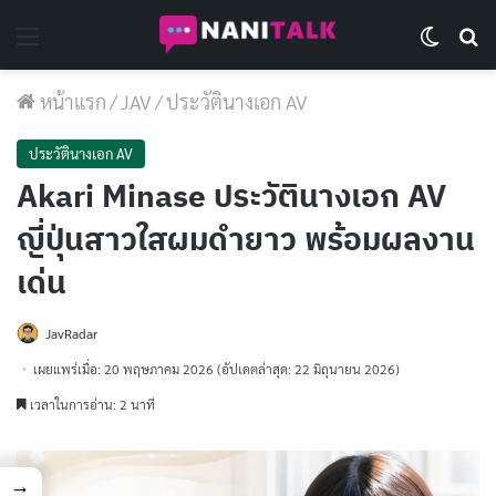
Menu
Switch 
Se
หน้าแรก
/
JAV
/
ประวัตินางเอก AV
ประวัตินางเอก AV
Akari Minase ประวัตินางเอก AV
ญี่ปุ่นสาวใสผมดำยาว พร้อมผลงาน
เด่น
JavRadar
เผยแพร่เมื่อ: 20 พฤษภาคม 2026
(อัปเดตล่าสุด: 22 มิถุนายน 2026)
เวลาในการอ่าน: 2 นาที
→