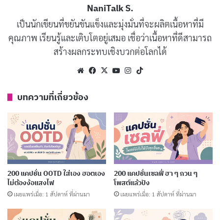
NaniTalk S.
เปิดทางชีวิต ทำบุญ
ปล่อยปลา
เป็นนักเขียนที่ขยันขันแข็งและมุ่งมั่นที่จะผลิตเนื้อหาที่มี
คัดลอก
คุณภาพ เรียนรู้และเติบโตอยู่เสมอ เชื่อว่าเนื้อหาที่ดีสามารถ
สร้างผลกระทบเชิงบวกต่อโลกได้
น้ำไหล บุญมา ทุกวัน
คัดลอก
Website
Facebook
X
YouTube
Instagram
TikTok
ให้ชีวิต รับบุญ
คัดลอก
บทความที่เกี่ยวข้อง
ปลาอิสระ ใจเบา บุญเต็ม
คัดลอก
วันนี้ทำบุญ พรุ่งนี้รับผล
คัดลอก
200 แคปชั่น OOTD ใส่เอง ฮอตเอง
200 แคปชั่นเซลฟี่ ฮา ๆ กวน ๆ
ปล่อยปลา ต่อลมหายใจให้สิ่งมีชีวิต
คัดลอก
ไม่ต้องง้อแสงไฟ
โพสต์แล้วปัง
เผยแพร่เมื่อ: 1 สัปดาห์ ที่ผ่านมา
เผยแพร่เมื่อ: 1 สัปดาห์ ที่ผ่านมา
บุญที่ทำด้วยใจ จะอยู่กับเราตลอดไป
คัดลอก