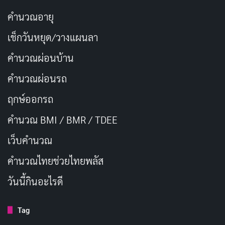
น้ำย่อมไหล ปลาย่อมว่าย และบุญย่อม
คัดลอก
คำนวณอายุ
ตามมาเสมอเมื่อใจเราบริสุทธิ์
เช็กวันหยุด/วางแผนลา
บุญ
ไม่ได้วัดที่จำนวนตัวปลา แต่วัดที่
คัดลอก
คำนวณผ่อนบ้าน
ความตั้งใจของผู้ให้
คำนวณผ่อนรถ
เมื่อเราให้ชีวิตแก่ผู้อื่น ชีวิตของเราเองก็
คัดลอก
ฤกษ์ออกรถ
เต็มขึ้นอีกครั้ง
คำนวณ BMI / BMR / TDEE
เว็บคํานวณ
ในทุกปีที่ผ่านไป ขอให้บุญจากการ
ปล่อย
คัดลอก
ปลา
เป็นโล่กำบังทุกอุปสรรค
คํานวณไทยช่วยไทยพลัส
วันนี้กินอะไรดี
สายน้ำรับรู้ทุกเจตนาดี ธรรมชาติ
คัดลอก
ตอบแทนผู้มีใจบริสุทธิ์เสมอ
Tag