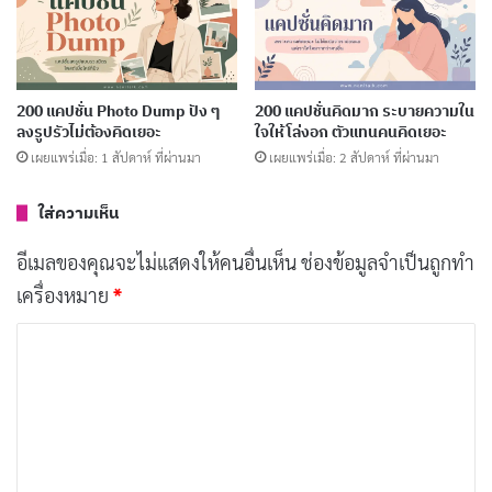
เล็กน้อยแค่ไหน ก็เป็นบุญได้
คัดลอก
ปล่อยสิ่งดีออกไป รับสิ่งดีกลับมา
200 แคปชั่น Photo Dump ปัง ๆ
200 แคปชั่นคิดมาก ระบายความใน
คัดลอก
ลงรูปรัวไม่ต้องคิดเยอะ
ใจให้โล่งอก ตัวแทนคนคิดเยอะ
เผยแพร่เมื่อ: 1 สัปดาห์ ที่ผ่านมา
เผยแพร่เมื่อ: 2 สัปดาห์ ที่ผ่านมา
ทำบุญวันนี้ ใจสุขทันที
คัดลอก
ใส่ความเห็น
น้ำพาบุญมา ปลาพาสุขไป
คัดลอก
อีเมลของคุณจะไม่แสดงให้คนอื่นเห็น
ช่องข้อมูลจำเป็นถูกทำ
เครื่องหมาย
*
ชีวิตหนึ่งชีวิต ทุกหยดน้ำมีค่า
คัดลอก
ค
ว
ปล่อยปลา แล้วปล่อยวาง
คัดลอก
า
ม
บุญเล็กๆ สร้างชีวิตที่ดี
คัดลอก
เ