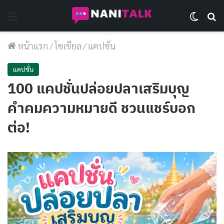
Menu
Switch 
Se
หน้าแรก
/
โซเชียล
/
แคปชั่น
แคปชั่น
100 แคปชั่นปล่อยปลาเสริมบุญ
คำคมความหมายดี ชวนแชร์บอก
ต่อ!