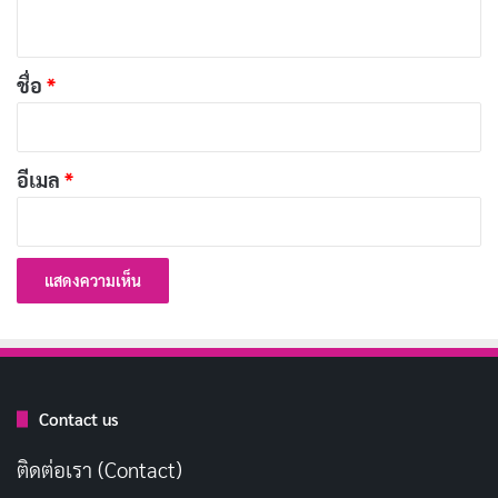
ห็
ปลาว่ายกลับสู่บ้าน บุญว่ายกลับมาหา
คัดลอก
น
*
ชื่อ
*
ให้ชีวิตแก่ชีวิต ดีกว่าสิ่งใด
คัดลอก
สายน้ำ พาบุญมา
อีเมล
*
คัดลอก
ปล่อยปลาวันเกิด
ชีวิตดีทุกปี
คัดลอก
บุญสร้างได้ทุกวัน ถ้าใจพร้อม
คัดลอก
ทำบุญไม่ต้องรอวันพิเศษ
คัดลอก
Contact us
ปลาหนึ่งตัว บุญก็มี
คัดลอก
ติดต่อเรา (Contact)