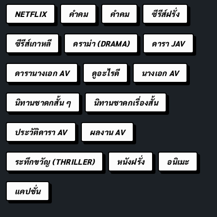
ปล่อยปลาวันเกิด หมายความว่าเราเลือก
คัดลอก
NETFLIX
คำคม
คําคม
ซีรีส์ฝรั่ง
เริ่มต้นปีใหม่ด้วยการให้ ไม่ใช่การรับ
ซีรีส์เกาหลี
ดราม่า (DRAMA)
ดารา JAV
ชีวิตที่ดีไม่ได้เกิดจากโชค แต่เกิดจากการ
คัดลอก
สั่งสมบุญอย่างสม่ำเสมอ
ดารานางเอก AV
ดูอะไรดี
นางเอก AV
ทุกตัวปลาที่ปล่อยออกไป คือเมล็ดพันธุ์
คัดลอก
นิทานชาดกสั้น ๆ
นิทานชาดกเรื่องสั้น
แห่งความดีที่หว่านลงในสายน้ำ
ประวัติดารา AV
ผลงาน AV
การให้ชีวิตคือการสร้างกรรมดี และกรรม
คัดลอก
ดีย่อมหวนกลับมาในรูปแบบที่ดีเสมอ
ระทึกขวัญ (THRILLER)
หนังฝรั่ง
อนิเมะ
วันที่ทำบุญปล่อยปลา คือวันที่ใจเรา
คัดลอก
แคปชั่น
สะอาดที่สุด