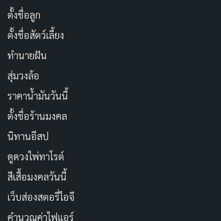
น้อยแค่ไหนก็พอ ถ้าทำด้วยใจ
คัดลอก
ตั้งชื่อลูก
ตั้งชื่อสัตว์เลี้ยง
การ
ปล่อยปลา
ไม่ใช่แค่การให้อาหารน้ำ
คัดลอก
ทำนายฝัน
แต่คือการฝึกใจให้รู้จักปล่อยวาง
สุ่มวงล้อ
ทุกครั้งที่ปลาว่ายออกสู่อิสรภาพ เหมือน
คัดลอก
ราคาน้ำมันวันนี้
เราปล่อยความกังวลออกจากใจด้วย
ตั้งชื่อร้านมงคล
ชีวิตมีค่าเท่ากันทุกสายพันธุ์ การปล่อย
คัดลอก
นิทานอีสป
ปลาคือการยืนยันในความเท่าเทียมนั้น
ดูดวงไพ่ทาโรต์
สีเสื้อมงคลวันนี้
ไม่มีสิ่งใดในโลกนี้ที่เกิดมาเพื่อถูกขัง การ
คัดลอก
ให้อิสรภาพจึงเป็นของขวัญที่ล้ำค่าที่สุด
เว็บส่องสตอรี่ไอจี
คำนวณค่าไฟแอร์