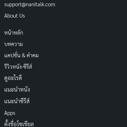
support@nanitalk.com
น้ำใส ใจบริสุทธิ์ บุญล้น
คัดลอก
About Us
อิสรภาพที่มอบให้ คือบุญที่ได้รับ
คัดลอก
หน้าหลัก
วันนี้ดีแล้ว เพราะทำบุญ
บทความ
คัดลอก
แคปชั่น & คำคม
สายน้ำรับปลา ฟ้ารับบุญ
คัดลอก
รีวิวหนัง-ซีรีส์
ดูอะไรดี
เมื่อปลาว่ายอิสระ ใจเราก็เบาขึ้น
คัดลอก
แนะนำหนัง
ทำบุญเล็กน้อย ใจใหญ่
คัดลอก
แนะนำซีรีส์
Apps
ปล่อยปลา ปล่อยทุกข์ รับความสุข
คัดลอก
ตั้งชื่อโซเชียล