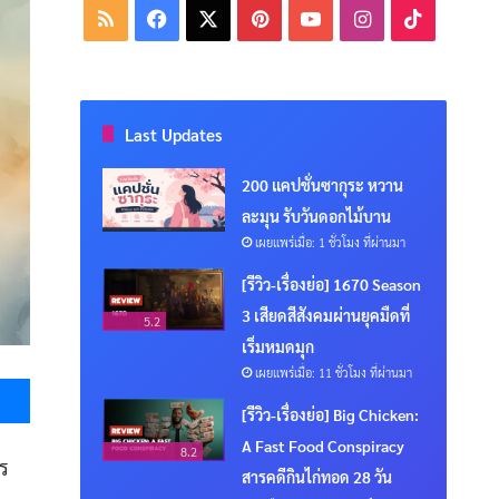
RSS
Facebook
X
Pinterest
YouTube
Instagram
TikTok
Last Updates
200 แคปชั่นซากุระ หวาน
ละมุน รับวันดอกไม้บาน
เผยแพร่เมื่อ: 1 ชั่วโมง ที่ผ่านมา
[รีวิว-เรื่องย่อ] 1670 Season
3 เสียดสีสังคมผ่านยุคมืดที่
5.2
เริ่มหมดมุก
เผยแพร่เมื่อ: 11 ชั่วโมง ที่ผ่านมา
Messenger
[รีวิว-เรื่องย่อ] Big Chicken:
A Fast Food Conspiracy
8.2
าร
สารคดีกินไก่ทอด 28 วัน