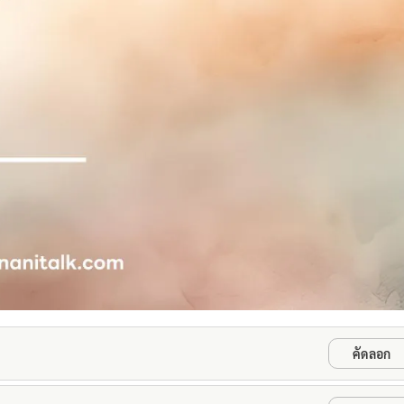
คัดลอก