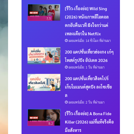
[รีวิว-เรื่องย่อ] Wild Sing
(2026) หนังเกาหลีไอดอล
7.5
ตกอับคืนเวที ฝังใจกว่าแค่
เพลงเดียวใน Netflix
เผยแพร่เมื่อ: 14 ชั่วโมง ที่ผ่านมา
200 แคปชั่นเที่ยวฮ่องกง เก๋ๆ
โพสต์รูปปัง อัปเดต 2026
เผยแพร่เมื่อ: 1 วัน ที่ผ่านมา
200 แคปชั่นเที่ยวสิงคโปร์
เก็บโมเมนต์สุดปัง ลงโซเชีย
ล
เผยแพร่เมื่อ: 2 วัน ที่ผ่านมา
[รีวิว-เรื่องย่อ] A Bona Fide
Killer (2026) แม่ที่แท้จริงคือ
8.2
มือสังหาร