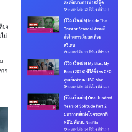
สะเทือนวงการฟาสต์ฟู้ด
เผยแพร่เมื่อ: 13 ชั่วโมง ที่ผ่านมา
[รีวิว-เรื่องย่อ] Inside The
สียง
Trustor Scandal สารคดี
8
มไม่
ฉ้อโกงการเงินสะเทือน
สวีเดน
เผยแพร่เมื่อ: 13 ชั่วโมง ที่ผ่านมา
้ม
[รีวิว-เรื่องย่อ] My Bias, My
หลาก
Boss (2026) ซีรีส์ติ่ง vs CEO
8.2
สุดเย็นชาบน HBO Max
เผยแพร่เมื่อ: 14 ชั่วโมง ที่ผ่านมา
[รีวิว-เรื่องย่อ] One Hundred
Years of Solitude Part 2
9
มหากาพย์แห่งโชคชะตาที่
หนีไม่พ้นบน Netflix
เผยแพร่เมื่อ: 14 ชั่วโมง ที่ผ่านมา