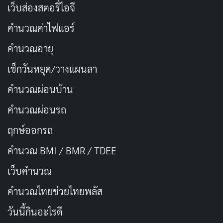
เว็บส่องสตอรี่ไอจี
วันนี้เป็นวันของแม่ ขอให้สนุกและมีความ
คัดลอก
สุขมากๆ
คำนวณค่าไฟแอร์
คำนวณอายุ
สุขสันต์วันเกิดแม่ที่รัก อยู่ข้างกันตลอด
คัดลอก
เช็กวันหยุด/วางแผนลา
ไปนะคะ
คำนวณผ่อนบ้าน
ขอบพระคุณที่เลี้ยงดูจนเติบโต สุขสันต์
คัดลอก
คำนวณผ่อนรถ
วันเกิดแม่
ฤกษ์ออกรถ
แม่เสียสละทุกอย่างเพื่อลูก สุขสันต์วัน
คัดลอก
คำนวณ BMI / BMR / TDEE
เกิดนะคะ
เว็บคํานวณ
คํานวณไทยช่วยไทยพลัส
ขอบคุณสำหรับความรักที่ไม่มีที่สิ้นสุด
คัดลอก
สุขสันต์วันเกิดแม่
วันนี้กินอะไรดี