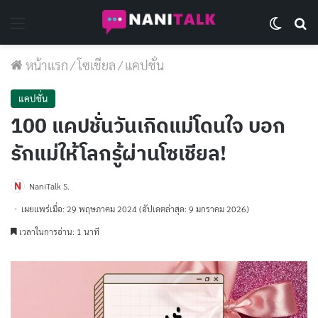
Menu
Switch 
Se
หน้าแรก
/
โซเชียล
/
แคปชั่น
แคปชั่น
100 แคปชั่นวันเกิดแม่โดนใจ บอก
รักแม่ให้โลกรู้ผ่านโซเชียล!
NaniTalk S.
เผยแพร่เมื่อ: 29 พฤษภาคม 2024
(อัปเดตล่าสุด: 9 มกราคม 2026)
เวลาในการอ่าน: 1 นาที