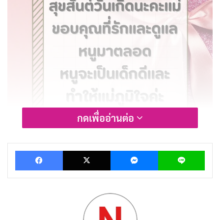
กดเพื่ออ่านต่อ
Facebook
X
Messenger
Lin
สุขสันต์วันเกิดแม่ ขอบพระคุณที่ให้ชีวิต
คัดลอก
และความรักที่ไม่มีวันหมด