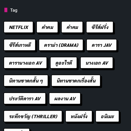
แม่สอนให้เป็นคนดี ขอบคุณและสุขสันต์
คัดลอก
Tag
วันเกิดค่ะ
NETFLIX
คำคม
คําคม
ซีรีส์ฝรั่ง
กตัญญูต่อแม่มากที่สุด สุขสันต์วันเกิดนะ
คัดลอก
คะ
ซีรีส์เกาหลี
ดราม่า (DRAMA)
ดารา JAV
ขอบคุณที่เป็นแรงบันดาลใจ สุขสันต์วัน
ดารานางเอก AV
ดูอะไรดี
นางเอก AV
คัดลอก
เกิดแม่
นิทานชาดกสั้น ๆ
นิทานชาดกเรื่องสั้น
แม่คือพระคุณที่ยิ่งใหญ่ที่สุด สุขสันต์วัน
คัดลอก
เกิดค่ะ
ประวัติดารา AV
ผลงาน AV
ขอบคุณสำหรับทุกคำสอน สุขสันต์วัน
ระทึกขวัญ (THRILLER)
หนังฝรั่ง
อนิเมะ
คัดลอก
เกิดแม่